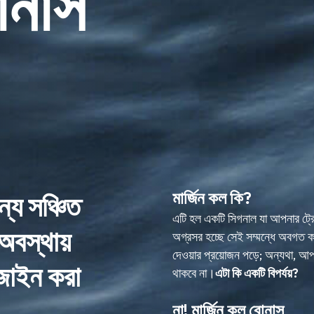
োনাস
মার্জিন কল কি?
্য সঞ্চিত
এটি হল একটি সিগনাল যা আপনার ট্রেড
 অবস্থায়
অগ্রসর হচ্ছে সেই সম্মন্ধে অবগত 
দেওয়ার প্রয়োজন পড়ে; অন্যথা, আপন
জাইন করা
থাকবে না।
এটা কি একটি বিপর্যয়?
না! মার্জিন কল বোনাস