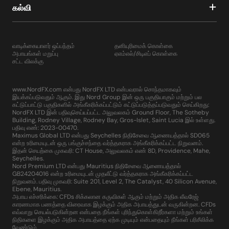
கல்வி
வாடிக்கையாளர் ஒப்பந்தம்
தனியுரிமைக் கொள்கை
அபாயங்கள் மறுப்பு
ஏஎம்எல்/சிடிஎப் கொள்கை
சட்ட விலக்கு
www.NordFX.com என்பது NordFX LTD என்பவரால் சொந்தமாகவும்
இயக்கப்படுவதும் ஆகும். இது Nord Group இன் ஒரு பகுதியாகும் மற்றும் பல
கட்டுப்பாட்டு பகுதிகளில் அங்கீகரிக்கப்பட்டும் கட்டுப்படுத்தப்படுவதும் செய்கிறது:
NordFX LTD இன் பதிவுசெய்யப்பட்ட அலுவலகம் Ground Floor, The Sotheby
Building, Rodney Village, Rodney Bay, Gros-Islet, Saint Lucia இல் உள்ளது.
பதிவு எண்: 2023-00470.
Maximus Global LTD என்பது Seychelles நிதிசேவை ஆணையத்தால் SD065
என்ற உரிமையுடன் ஒரு பங்குச்சந்தை வர்த்தகராக அங்கீகரிக்கப்பட்ட நிறுவனம்.
இதன் செயற்கை முகவரி: CT House, அலுவலகம் எண் 8D, Providence, Mahe,
Seychelles.
Nord Premium LTD என்பது Mauritius நிதிசேவை ஆணையத்தால்
GB24204016 என்ற உரிமையுடன் முதலீட்டு வர்த்தகராக அங்கீகரிக்கப்பட்ட
நிறுவனம். பதிவு முகவரி: Suite 201, Level 2, The Catalyst, 40 Silicon Avenue,
Ebene, Mauritius.
அபாய எச்சரிக்கை: CFDs சிக்கலான கருவிகள் ஆகும் மற்றும் அதிக லீவரேஜ்
காரணமாக பணத்தை விரைவாக இழக்கும் அதிக அபாயத்துடன் வருகின்றன. CFDs
எவ்வாறு செயல்படுகின்றன என்பதை நீங்கள் புரிந்துகொள்கிறீர்களா மற்றும் உங்கள்
நிதிகளை இழக்கும் அதிக அபாயத்தை ஏற்க முடியும் என்பதையும் நீங்கள் பரிசீலிக்க
வேண்டும்.