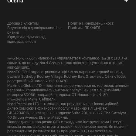
Освіта
Договір з клієнтом
Політика конфіденційності
Відмова від відповідальності за
Політика ПВК/ФТД
ризики
Юридична відмова від
відповідальності
www.NordFX.com належить і управляється компанією NordFX LTD, яка
входить до складу Nord Group та має дозвіл і регулюється в різних
юрисдикціях:
NordFX LTD зі зареєстрованим офісом за адресою: перший поверх,
будівля Sotheby, Rodney Village, Rodney Bay, Gros-Islet, Сент-Люсія,
реєстраційний номер 2023-00470.
Maximus Global LTD — компанія, що регулюється як торговець цінними
паперами Управлінням фінансових послуг Сейшел з ліцензійним
номером SD065, операційна адреса: CT House, офіс № 8D,
Providence, Mahe, Сейшели.
Nord Premium LTD — компанія, що регулюється як інвестиційний
дилер Комісією з фінансових послуг Маврикію з ліцензією
GB24204016, зареєстрована адреса: Suite 201, рівень 2, The Catalyst,
40 Silicon Avenue, Ebene, Маврикій.
Попередження про ризик: CFD є складними інструментами і несуть
високий ризик швидкої втрати грошей через високе плече. Ви повинні
розглянути, чи розумієте ви, як працюють CFD, і чи можете ви
дозволити собі взяти на себе високий ризик втрати своїх коштів.