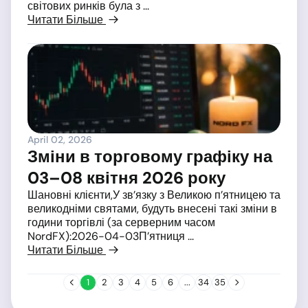
світових ринків була з ...
Читати Більше
April 02, 2026
Зміни в торговому графіку на
03–08 квітня 2026 року
Шановні клієнти,У зв’язку з Великою п’ятницею та
великодніми святами, будуть внесені такі зміни в
години торгівлі (за серверним часом
NordFX):2026-04-03П’ятниця ...
Читати Більше
1
2
3
4
5
6
...
34
35