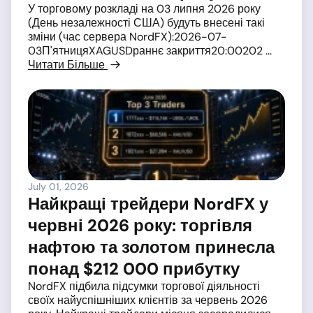
У торговому розкладі на 03 липня 2026 року
(День незалежності США) будуть внесені такі
зміни (час сервера NordFX):2026-07-
03П'ятницяXAGUSDраннє закриття20:00202 ...
Читати Більше
July 01, 2026
Найкращі трейдери NordFX у
червні 2026 року: торгівля
нафтою та золотом принесла
понад $212 000 прибутку
NordFX підбила підсумки торгової діяльності
своїх найуспішніших клієнтів за червень 2026