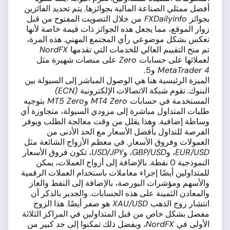
أفضل ممثلي الصناعة المالية بجوائزها. يتم تحديد الفائزين
بجوائز
FXDailyinfo
من خلال التصويت المفتوح من قبل
زوار الموقع، مما يجعل هذه الجوائز ذات قيمة خاصة لأنها
تعكس بشكل موضوعي رأي المجتمع المهني. هذه المرة،
تم منح التقييم العالي للخدمات التي تقدمها
NordFX
لعملائها على حسابات
Zero
على منصات شهيرة مثل
MetaTrader 4
و5
.
الميزة الرئيسية هنا هي الوصول المباشر إلى السيولة بين
البنوك. تقوم شبكة الاتصالات الإلكترونية
(ECN)
المستخدمة في حسابات
MT4 Zero
و
MT5 Zero
بتوجيه
طلبات المتداول مباشرة إلى مزودي السيولة، متجاوزة أي
وساطة إضافية. وهذا يقلل من وقت معالجة الطلب ويوفر
الفرصة للتداول بأفضل الأسعار مع الحد الأدنى من
العمولات وفروق الأسعار. في معظم الأزواج الشائعة مثل
EUR/USD
، و
GBP/USD
، و
USD/JPY
، تكون فروق الأسعار
النموذجية 0 نقطة. بالإضافة إلى أزواج العملات، يمكن
للمتداولين أيضًا إجراء معاملات باستخدام العملات الرقمية
والأسهم ومؤشرات البورصة، بالإضافة إلى النفط والغاز
والمعادن الثمينة على هذه الحسابات. والجدير بالذكر أن
انتشار زوج الذهب
XAU/USD
هو صفر أيضًا. هذا الزوج
مفضل بشكل خاص من قبل المتداولين في المراكز الثلاثة
الأولى في
NordFX
، وبفضل ذلك تمكنوا إلى حد كبير من