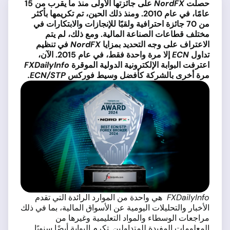
حصلت
NordFX
على جائزتها الأولى منذ ما يقرب من 15
عامًا، في عام 2010. ومنذ ذلك الحين، تم تكريمها بأكثر
من 70 جائزة احترافية ولقبًا للإنجازات والابتكارات في
مختلف قطاعات الصناعة المالية. ومع ذلك، لم يتم
الاعتراف على وجه التحديد بمزايا
NordFX
في تنظيم
تداول
ECN
إلا مرة واحدة فقط، في عام 2015. الآن،
اعترفت البوابة الإلكترونية الدولية الموقرة
FXDailyInfo
مرة أخرى بالشركة كأفضل وسيط فوركس
ECN/STP.
FXDailyInfo
هي واحدة من الموارد الرائدة التي تقدم
الأخبار والتحليلات اليومية عن الأسواق المالية، بما في ذلك
مراجعات الوسطاء والمواد التعليمية وغيرها من
المعلومات المفيدة للمتداولين. تكرم البوابة أيضًا سنويًا