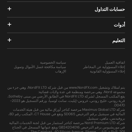
حسابات التداول
أدوات
التعليم
اتفاقية العميل
سياسة الخصوصية
إخلاء المسؤولية عن المخاطر
سياسة مكافحة غسل الأموال وتمويل
إخلاء المسؤولية القانونية
الإرهاب
يتم امتلاك وتشغيل www.NordFX.com من قبل شركة NordFX LTD، وهي جزء من
مجموعة Nord، وهي مرخصة ومنظمة في عدة ولايات قضائية:
يقع المكتب المسجل لشركة NordFX LTD في الطابق الأرضي من مبنى Sotheby،
قرية رودني، خليج رودني، غروس-إيليت، سانت لوسيا، ورقم التسجيل هو 2023-
00470.
شركة Maximus Global LTD مرخصة كتاجر أوراق مالية من قبل هيئة الخدمات
المالية في سيشيل برقم الترخيص SD065 وتقع في CT House، المكتب رقم 8D،
بروفيدنس، ماهي، سيشيل.
شركة Nord Premium LTD مرخصة كتاجر استثمار من قبل لجنة الخدمات المالية
في موريشيوس برقم الترخيص GB24204016 ويقع عنوانها المسجل في الجناح
201، الطابق الثاني، The Catalyst، 40 Silicon Avenue، Ebene، موريشيوس.