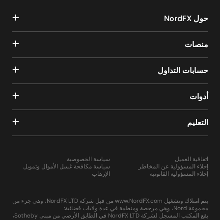
حول NordFX
منصات
حسابات التداول
أدوات
التعليم
اتفاقية العميل
سياسة الخصوصية
إخلاء المسؤولية عن المخاطر
سياسة مكافحة غسل الأموال وتمويل
إخلاء المسؤولية القانونية
الإرهاب
يتم امتلاك وتشغيل www.NordFX.com من قبل شركة NordFX LTD، وهي جزء من
مجموعة Nord، وهي مرخصة ومنظمة في عدة ولايات قضائية:
يقع المكتب المسجل لشركة NordFX LTD في الطابق الأرضي من مبنى Sotheby،