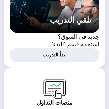
تلقي التدريب
جديد في السوق؟
استخدم قسم "البدء".
ابدأ التدريب
منصات التداول