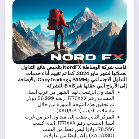
قامت شركة الوساطة
NordFX
بتلخيص نتائج التداول
لعملائها لشهر مايو 2024. كما تم تقييم أداء خدمات
التداول الاجتماعي و
PAMM
و
CopyTrading
، بالإضافة
إلى الأرباح التي حققها شركاء
IB
للشركة
.
المتداول الرئيسي لهذا الشهر من غرب آسيا،
الحساب رقم 1773XXX، ربحه 86,999 دولار.
تم تحقيق هذه النتيجة المبهرة من خلال
معاملات الذهب (XAU/USD).
المركز الثاني يذهب إلى متداول آخر من غرب
آسيا، الحساب رقم 1771XXX، الذي كسب
78,556 دولارًا ليس فقط من الذهب
(XAU/USD) ولكن أيضًا من تداولات