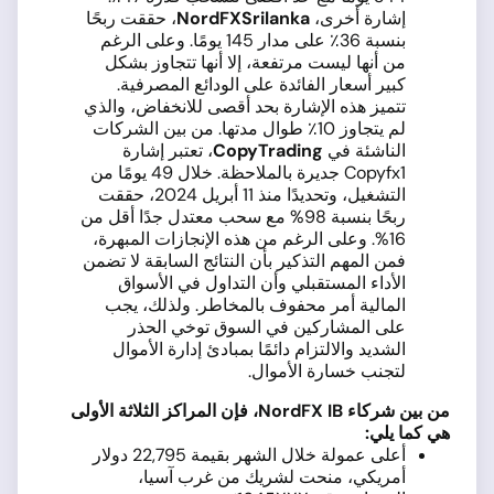
إشارة أخرى،
NordFXSrilanka
، حققت ربحًا
بنسبة 36٪ على مدار 145 يومًا. وعلى الرغم
من أنها ليست مرتفعة، إلا أنها تتجاوز بشكل
كبير أسعار الفائدة على الودائع المصرفية.
تتميز هذه الإشارة بحد أقصى للانخفاض، والذي
لم يتجاوز 10٪ طوال مدتها. من بين الشركات
الناشئة في
CopyTrading
، تعتبر إشارة
Copyfx1 جديرة بالملاحظة. خلال 49 يومًا من
التشغيل، وتحديدًا منذ 11 أبريل 2024، حققت
ربحًا بنسبة 98% مع سحب معتدل جدًا أقل من
16%. وعلى الرغم من هذه الإنجازات المبهرة،
فمن المهم التذكير بأن النتائج السابقة لا تضمن
الأداء المستقبلي وأن التداول في الأسواق
المالية أمر محفوف بالمخاطر. ولذلك، يجب
على المشاركين في السوق توخي الحذر
الشديد والالتزام دائمًا بمبادئ إدارة الأموال
لتجنب خسارة الأموال.
من بين شركاء
NordFX IB
، فإن المراكز الثلاثة الأولى
هي كما يلي
:
أعلى عمولة خلال الشهر بقيمة 22,795 دولار
أمريكي، منحت لشريك من غرب آسيا،