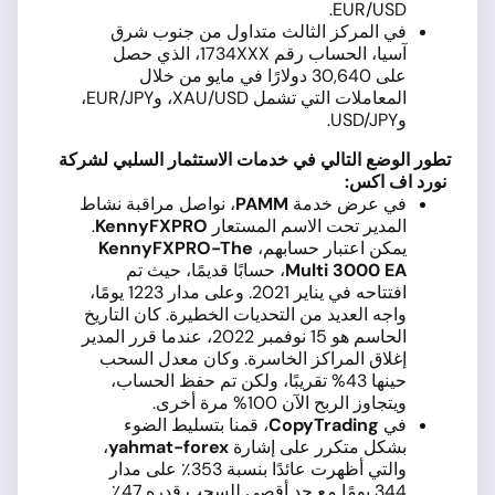
EUR/USD.
في المركز الثالث متداول من جنوب شرق
آسيا، الحساب رقم 1734XXX، الذي حصل
على 30,640 دولارًا في مايو من خلال
المعاملات التي تشمل XAU/USD، وEUR/JPY،
وUSD/JPY.
تطور الوضع التالي في خدمات الاستثمار السلبي لشركة
نورد اف اكس:
في عرض خدمة
PAMM
، نواصل مراقبة نشاط
المدير تحت الاسم المستعار
KennyFXPRO
.
يمكن اعتبار حسابهم،
KennyFXPRO-The
Multi 3000 EA
، حسابًا قديمًا، حيث تم
افتتاحه في يناير 2021. وعلى مدار 1223 يومًا،
واجه العديد من التحديات الخطيرة. كان التاريخ
الحاسم هو 15 نوفمبر 2022، عندما قرر المدير
إغلاق المراكز الخاسرة. وكان معدل السحب
حينها 43% تقريبًا، ولكن تم حفظ الحساب،
ويتجاوز الربح الآن 100% مرة أخرى.
في
CopyTrading
، قمنا بتسليط الضوء
بشكل متكرر على إشارة
yahmat-forex
،
والتي أظهرت عائدًا بنسبة 353٪ على مدار
344 يومًا مع حد أقصى للسحب قدره 47٪.