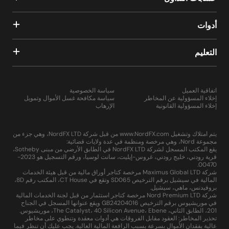
أدوات
التعليم
اتفاقية العميل
سياسة الخصوصية
إخلاء المسؤولية عن المخاطر
سياسة مكافحة غسل الأموال وتمويل
إخلاء المسؤولية القانونية
الإرهاب
يتم امتلاك وتشغيل www.NordFX.com من قبل شركة NordFX LTD، وهي جزء من
مجموعة Nord، وهي مرخصة ومنظمة في عدة ولايات قضائية:
يقع المكتب المسجل لشركة NordFX LTD في الطابق الأرضي من مبنى Sotheby،
قرية رودني، خليج رودني، غروس-إيليت، سانت لوسيا، ورقم التسجيل هو 2023-
00470.
شركة Maximus Global LTD مرخصة كتاجر أوراق مالية من قبل هيئة الخدمات
المالية في سيشيل برقم الترخيص SD065 وتقع في CT House، المكتب رقم 8D،
بروفيدنس، ماهي، سيشيل.
شركة Nord Premium LTD مرخصة كتاجر استثمار من قبل لجنة الخدمات المالية
في موريشيوس برقم الترخيص GB24204016 ويقع عنوانها المسجل في الجناح
201، الطابق الثاني، The Catalyst، 40 Silicon Avenue، Ebene، موريشيوس.
تحذير المخاطر: العقود مقابل الفروقات هي أدوات معقدة وتنطوي على مخاطر
عالية بفقدان الأموال بسرعة بسبب الرافعة المالية العالية. يجب عليك أن تنظر فيما