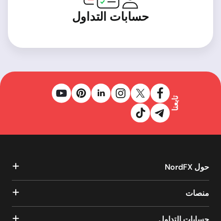
حسابات التداول
تابعنا
حول NordFX
منصات
حسابات التداول