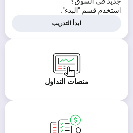
جديد في السوق؟
استخدم قسم "البدء".
ابدأ التدريب
منصات التداول