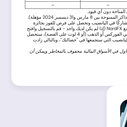
–
–
المتاحة دون أي قيود.
 يمكنك أن تصبح مشاركًا في اليانصيب وتحصل على فرص للفوز بجائزة
نقدية واحدة أو حتى عدة جوائز، بما في ذلك 4 جوائز فائقة بقيمة 5,000 دولار، في أي وقت. كل ما تحتاجه هو حساب MT4 Pro مع NordFX (إذا لم يكن لديك واحد - قم بالتسجيل وافتح
حسابًا جديدًا)، قم بتعبئته بمبلغ 200 دولار، و... ببساطة تداول. من خلال تحقيق حجم تداول يبلغ فقط 2 لوت على أزواج العملات في الفوركس أو الذهب (أو 4 لوت على الفضة)، ستحصل
اليانصيب التي ستجمعها في "حصالتك"، وبالتالي زادت
اول في الأسواق المالية محفوف بالمخاطر ويمكن أن