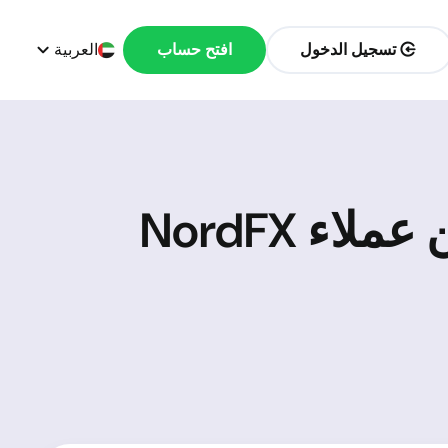
تسجيل الدخول
افتح حساب
العربية
اليانصيب الكبير-2024: أصبح 56 عميلًا آخر من عملاء NordFX