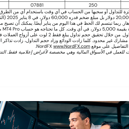
07881
250
جائزة للتداول أو سحبها من الحساب في أي وقت باستخدام أي من الطرق 
بر الرقم 8 محظوظًا ويعد بالازدهار. ربما تبتسم لك الحظ في هذا اليوم من يناير أيضًا.
ل مشارك غير محدود. كلما زادت الودائع وزاد حجم التداول، زادت تذاكر 
اصيل على موقع NordFX
www.NordFX.com
.
ت للعمل في الأسواق المالية وهي مخصصة لأغراض إعلامية فقط. التد