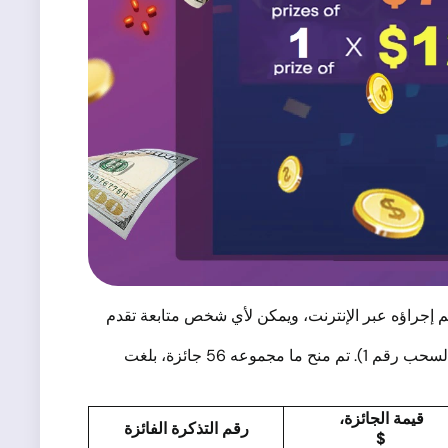
 السحب الثاني لليانصيب الفائق الذي تنظمه شركة الوساطة NordFX في عام 2024. وكالعادة، تم إجراؤه عبر الإنترنت، ويمكن لأي شخص متابعة تقدم
في السحب رقم 2، شاركت التذاكر الممنوحة لعملاء NordFX من 8 مارس إلى 30 سبتمبر 2024 (باستثناء تلك التي فازت في السحب رقم 1). تم منح ما مجموعه 56 جائزة، بلغت
قيمة الجائزة،
رقم التذكرة الفائزة
$