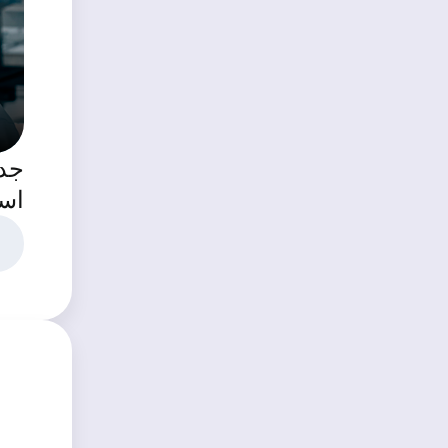
جد
است