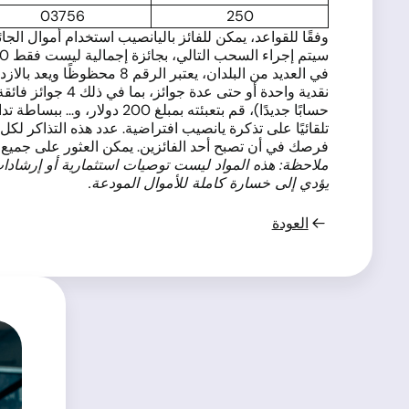
03756
250
وفقًا للقواعد، يمكن للفائز باليانصيب استخدام أموال ال
سيتم إجراء السحب التالي، بجائزة إجمالية ليست فقط 20,000 دولار بل مبلغ ضخم قدره 60,000 دولار، في 8 يناير 2025 (التذاكر الممنوحة بين 8 مارس و31 ديسمبر 2024 مؤهلة).
في العديد من البلدان، يعت
تلقائيًا على تذكرة يانصيب افتراضية. عدد هذه التذاكر لك
فرصك في أن تصبح أحد الفائزين. يمكن العثور على جميع التف
ملاحظة: هذه المواد ليست توصيات استثمارية أو إرشادا
يؤدي إلى خسارة كاملة للأموال المودعة.
العودة