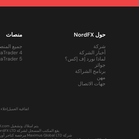
حول NordFX
منصات
شركة
جميع المنص
أخبار الشركة
aTrader 4
لماذا نورد إف إكس؟
aTrader 5
جوائز
برنامج الشراكة
مهن
جهات الاتصال
اتفاقية العميل
إخلاء
يتم امتلاك وتشغيل www.NordFX.com من قبل شركة NordFX LTD، وهي جزء من مجموعة Nord، وهي مرخصة ومنظمة في عدة ولايات قضائية:
يقع المكتب المسجل لشركة NordFX LTD في الطابق الأرضي من مبنى Sotheby، قرية رودني، خليج رودني، غروس-إيليت، سانت لوسيا، ورقم التسجيل هو 2023-00470.
شركة Maximus Global LTD مرخصة كتاجر أوراق مالية من قبل هيئة الخدمات المالية في سيشيل برقم الترخيص SD065 وتقع في CT House، المكتب رقم 8D، بروفيدنس، ماهي، سيشيل.