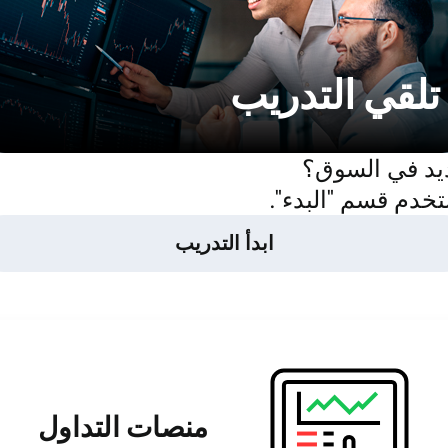
تلقي التدريب
يد في السوق؟
خدم قسم "البدء".
ابدأ التدريب
منصات التداول