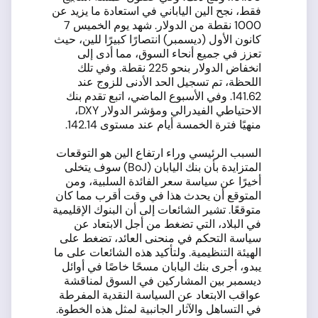
فقط، نجح الين الياباني في استعادة ما يزيد عن
1000 نقطة من الدولار. شهد يوم الخميس 7
كانون الأول (ديسمبر) انتصارًا كبيرًا للين، حيث
تعزز في جميع أنحاء السوق، مما أدى إلى
انخفاض الدولار بنحو 225 نقطة. وفي تلك
اللحظة، تم تسجيل الحد الأدنى للزوج عند
141.62. وفي الأسبوع الماضي، اتبع تقدم بنك
الاحتياطي الفيدرالي ومؤشر الدولار DXY،
منهيًا فترة الخمسة أيام عند مستوى 142.14.
السبب الرئيسي وراء ارتفاع الين هو التوقعات
المتزايدة بأن بنك اليابان (BoJ) سوف يتخلى
أخيرًا عن سياسة سعر الفائدة السلبية، ومن
المتوقع أن يحدث هذا في وقت أقرب مما كان
متوقعًا. تشير الشائعات إلى أن البنوك الإقليمية
في البلاد، التي تضغط من أجل الابتعاد عن
سياسة التحكم في منحنى العائد، تضغط على
الهيئة التنظيمية. ولتأكيد هذه الشائعات على ما
يبدو، أجرى بنك اليابان مسحًا خاصًا في أوائل
ديسمبر بين المشاركين في السوق لمناقشة
عواقب الابتعاد عن السياسة النقدية المفرطة
في التساهل والآثار الجانبية لمثل هذه الخطوة.