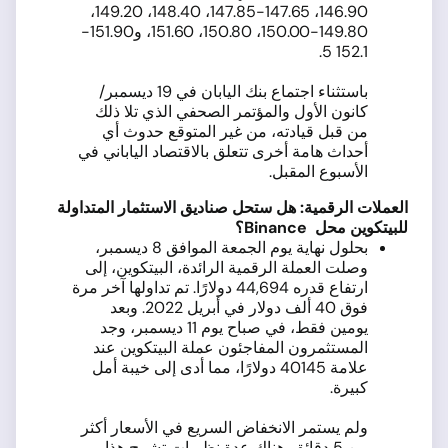
146.90، 147.65-147.85، 148.40، 149.20،
149.80-150.00، 150.80، 151.60، و151.90-
152.1 5.
باستثناء اجتماع بنك اليابان في 19 ديسمبر/
كانون الأول والمؤتمر الصحفي الذي تلا ذلك
من قبل قيادته، من غير المتوقع حدوث أي
أحداث هامة أخرى تتعلق بالاقتصاد الياباني في
الأسبوع المقبل.
العملات الرقمية: هل ستحل صناديق الاستثمار المتداولة
للبيتكوين محل
Binance
؟
بحلول نهاية يوم الجمعة الموافق 8 ديسمبر،
وصلت العملة الرقمية الرائدة، البيتكوين، إلى
ارتفاع قدره 44,694 دولارًا. تم تداولها آخر مرة
فوق 40 ألف دولار في أبريل 2022. وبعد
يومين فقط، في صباح يوم 11 ديسمبر، وجد
المستثمرون المفاجئون عملة البيتكوين عند
علامة 40145 دولارًا، مما أدى إلى خيبة أمل
كبيرة.
ولم يستمر الانخفاض السريع في الأسعار أكثر
من 5 دقائق. هناك عدة نظريات تشرح هذا