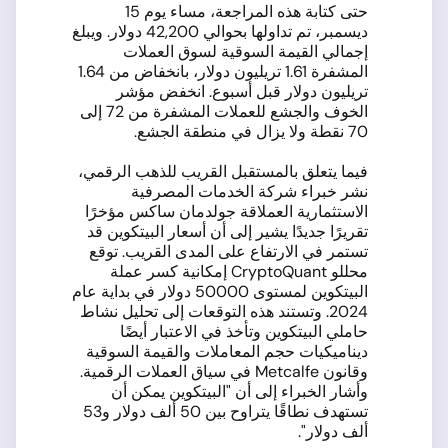
حتى كتابة هذه المراجعة، مساء يوم 15
ديسمبر، تم تداولها بحوالي 42,200 دولار. ويبلغ
إجمالي القيمة السوقية لسوق العملات
المشفرة 1.61 تريليون دولار، بانخفاض من 1.64
تريليون دولار قبل أسبوع. انخفض مؤشر
الخوف والجشع للعملات المشفرة من 72 إلى
70 نقطة ولا يزال في منطقة الجشع.
فيما يتعلق بالمستقبل القريب للذهب الرقمي،
نشر خبراء شركة الخدمات المصرفية
الاستثمارية العملاقة جولدمان ساكس مؤخرًا
تقريرًا جديدًا يشير إلى أن أسعار البيتكوين قد
تستمر في الارتفاع على المدى القريب. توقع
محللو CryptoQuant إمكانية كسر عملة
البيتكوين لمستوى 50000 دولار في بداية عام
2024. وتستند هذه التوقعات إلى تحليل نشاط
حاملي البيتكوين وتأخذ في الاعتبار أيضًا
ديناميكيات حجم المعاملات والقيمة السوقية
وقانون Metcalfe في سياق العملات الرقمية.
وأشار الخبراء إلى أن "البيتكوين يمكن أن
تستهدف نطاقًا يتراوح بين 50 ألف دولار و53
ألف دولار".