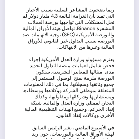
ربما تضخمت المشاعر السلبية بسبب الأخبار
التي تفيد بأن الغرامة البالغة 4.3 مليار دولار لم
تحل المشكلات التي تواجهها بورصة العملات
المشفرة Binance. تواصل هيئة الأوراق المالية
والبورصة الأمريكية (SEC) توجيه الاتهامات ضد
البورصة بسبب التداول غير القانوني للأوراق
المالية وغيرها من الانتهاكات.
يعتزم مسؤولو وزارة العدل الأمريكية إجراء
فحص شامل لعمليات منصة التداول لتحديد
مدى امتثالها للمعايير التشريعية. ستكون
البورصة ملزمة بمنح الوصول المستمر إلى
جميع وثائقها وسجلاتها، بما في ذلك المعلومات
المتعلقة بموظفي الشركة ووكلاءها ووسطاءها
ومستشاريها وشركائها ومقاوليها، وكذلك
التجار، لممثلي وزارة العدل والمالية. شبكة
إنفاذ الجرائم، وجميع الهيئات التنظيمية المالية
الأخرى ووكالات إنفاذ القانون.
في الأسبوع الماضي، نشر الرئيس السابق
لهيئة الأوراق المالية والبورصات، جون ريد