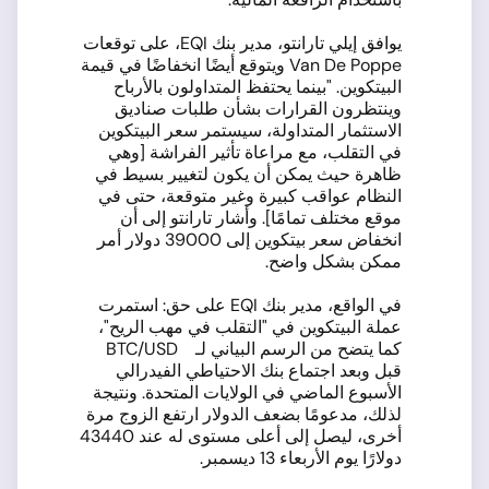
يوافق إيلي تارانتو، مدير بنك EQI، على توقعات
Van De Poppe ويتوقع أيضًا انخفاضًا في قيمة
البيتكوين. "بينما يحتفظ المتداولون بالأرباح
وينتظرون القرارات بشأن طلبات صناديق
الاستثمار المتداولة، سيستمر سعر البيتكوين
في التقلب، مع مراعاة تأثير الفراشة [وهي
ظاهرة حيث يمكن أن يكون لتغيير بسيط في
النظام عواقب كبيرة وغير متوقعة، حتى في
موقع مختلف تمامًا]. وأشار تارانتو إلى أن
انخفاض سعر بيتكوين إلى 39000 دولار أمر
ممكن بشكل واضح.
في الواقع، مدير بنك EQI على حق: استمرت
عملة البيتكوين في "التقلب في مهب الريح"،
كما يتضح من الرسم البياني لـ BTC/USD
قبل وبعد اجتماع بنك الاحتياطي الفيدرالي
الأسبوع الماضي في الولايات المتحدة. ونتيجة
لذلك، مدعومًا بضعف الدولار ارتفع الزوج مرة
أخرى، ليصل إلى أعلى مستوى له عند 43440
دولارًا يوم الأربعاء 13 ديسمبر.