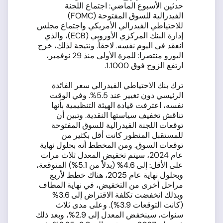
حدثين الأسبوع الماضي: اجتماع اللجنة
الفيدرالية للسوق المفتوحة (FOMC)
للاحتياطي الفيدرالي الأمريكي واجتماع مجلس
إدارة البنك المركزي الأوروبي (ECB)، والذي
انعقد في اليوم نفسه. لاحقاً. ونتيجة لذلك، خرج
اليورو منتصرا: للمرة الأولى منذ 29 نوفمبر،
ارتفع الزوج فوق 1.1000.
ترك بنك الاحتياطي الفيدرالي سعر الفائدة
الرئيسي دون تغيير عند 5.5%. وفي الوقت
نفسه، اعترفت قيادة الهيئة التنظيمية بأنها
تناقش تخفيف سياستها النقدية. وتبين أن
توقعات اللجنة الفيدرالية للسوق المفتوحة
للمستقبل المنظور كانت أقل بكثير من
توقعات السوق. ومن المخطط أنه بحلول نهاية
عام 2024، سيتم تخفيض المعدل ثلاث مرات
على الأقل: إلى 4.6% (بدلاً من 5.1%) المتوقعة،
وبحلول نهاية عام 2025، هناك خطط لأربع
مراحل أخرى من التخفيض، في نهاية المطاف
وبذلك انخفضت تكلفة الاقتراض إلى 3.6%
(كانت التوقعات 3.9%). وعلى مدى ثلاث
سنوات، سينخفض المعدل إلى 2.9%، وبعد ذلك