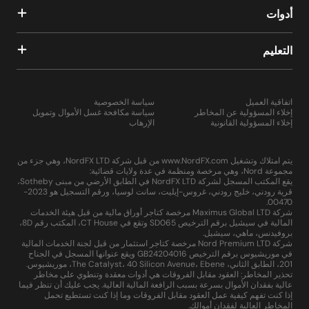
أدوات
التعليم
اتفاقية العميل
سياسة الخصوصية
إخلاء المسؤولية عن المخاطر
سياسة مكافحة غسل الأموال وتمويل
إخلاء المسؤولية القانونية
الإرهاب
يتم امتلاك وتشغيل www.NordFX.com من قبل شركة NordFX LTD، وهي جزء من
مجموعة Nord، وهي مرخصة ومنظمة في عدة ولايات قضائية:
يقع المكتب المسجل لشركة NordFX LTD في الطابق الأرضي من مبنى Sotheby،
قرية رودني، خليج رودني، غروس-إيليت، سانت لوسيا، ورقم التسجيل هو 2023-
00470.
شركة Maximus Global LTD مرخصة كتاجر أوراق مالية من قبل هيئة الخدمات
المالية في سيشيل برقم الترخيص SD065 وتقع في CT House، المكتب رقم 8D،
بروفيدنس، ماهي، سيشيل.
شركة Nord Premium LTD مرخصة كتاجر استثمار من قبل لجنة الخدمات المالية
في موريشيوس برقم الترخيص GB24204016 ويقع عنوانها المسجل في الجناح
201، الطابق الثاني، The Catalyst، 40 Silicon Avenue، Ebene، موريشيوس.
تحذير المخاطر: العقود مقابل الفروقات هي أدوات معقدة وتنطوي على مخاطر
عالية بفقدان الأموال بسرعة بسبب الرافعة المالية العالية. يجب عليك أن تنظر فيما
إذا كنت تفهم كيفية عمل العقود مقابل الفروقات وما إذا كنت تستطيع تحمل
المخاطر العالية لفقدان أموالك.