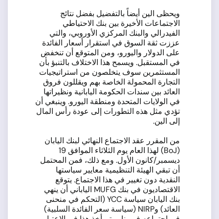
ويحظى الين أيضاً بالتفضيل بفضل نتائج
الاجتماعات الأخيرة بين بنك الاحتياطي
الفيدرالي والبنك المركزي الأوروبي، والتي
عززت ثقة السوق في استقرار أسعار الفائدة
على الدولار واليورو، ومن المتوقع أن تنخفض
في المستقبل. ويسمح هذا الاختلاف بالتنبؤ بأن
المستثمرين سوف يتخلصون من استراتيجيات
التجارة المحمولة الخاصة بهم ويقللون فروق
العائد بين سندات الحكومة اليابانية ونظيراتها
في الولايات المتحدة ومنطقة اليورو. وينبغي أن
تؤدي مثل هذه التطورات إلى عودة رأس المال
إلى الين.
من المقرر عقد الاجتماع النهائي لبنك اليابان
(BoJ) لهذا العام يوم الثلاثاء الموافق 19
ديسمبر/كانون الأول. ومع ذلك، فمن المحتمل
أن تبقي الهيئة التنظيمية معايير سياستها
النقدية دون تغيير في هذا الاجتماع. يتوقع
الاقتصاديون في بنك MUFG الياباني أن ينهي
بنك اليابان سياسة YCC (التحكم في منحنى
العائد) وNIRP (سياسة سعر الفائدة السلبية)
في اجتماعه في يناير. تم أخذ هذا في الاعتبار