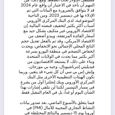
المهم أن نأخذ في الاعتبار أن واقع عام 2024
قد لا يتوافق بالضرورة مع البيانات التي تم
الإدلاء بها في ديسمبر 2023. ومن الناحية
الموضوعية، لدى البنك المركزي الأوروبي
أسباب أكثر بكثير لتخفيف قبضته المالية. إن
الاقتصاد الأوروبي غير متكيف بشكل جيد مع
أسعار الفائدة المرتفعة، ويبدو أضعف من
الاقتصاد الأمريكي، وقد تم بالفعل تعديل حجم
الناتج المحلي الإجمالي نحو الانخفاض، ويحدث
انخفاض التضخم في منطقة اليورو بسرعة
أكبر بكثير مما يحدث في الولايات المتحدة.
وبناء على ذلك، لا يستبعد الاقتصاديون من
فيديليتي إنترناشيونال، وجيه بي مورجان،
وإتش إس بي سي أن كل شيء قد يتغير، وربما
تكون الهيئات التنظيمية الأخرى مثل البنك
المركزي الأوروبي وبنك إنجلترا أول من يشرع
في مسار التيسير. لكننا لن نتلقى إشارات بهذا
الشأن اليوم أو غداً، بل في العام المقبل فقط.
فيما يتعلق بالأسبوع الماضي، بعد صدور بيانات
النشاط التجاري المخيبة للآمال (PMI) في
أوروبا يوم 15 ديسمبر والنتائج المختلطة في