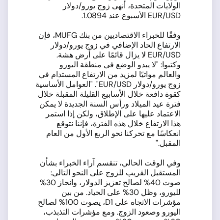
الولايات المتحدة، أنهى زوج يورو/دولار
EUR/USD الأسبوع عند 1.0894.
وفقًا للخبراء الاقتصاديين من بنك MUFG، فإن
الارتفاع الحاد الإضافي في زوج يورو/دولار
EUR/USD لا يزال قائمًا على أرض هشة.
وكتبوا: "لا يبدو الوضع في منطقة اليورو
والعالم مواتيًا لمزيد من الارتفاع المستدام في
زوج يورو/دولار EUR/USD". "العوامل الأساسية
كقوة دافعة خلال الأسابيع القليلة المقبلة خلال
فترة عيد الميلاد ورأس السنة الجديدة لا يمكن
الاعتماد عليها على الإطلاق، ولكن إذا استمر
هذا الارتفاع خلال هذه الفترة، فإننا نتوقع
انعكاسًا مع تحركنا نحو الربع الأول من العام
المقبل."
وفي الوقت الحالي، تنقسم آراء الخبراء بشأن
المستقبل القريب للزوج على النحو التالي:
صوت 40% لصالح تعزيز الدولار، وانحاز 30%
لليورو، وظل 30% على الحياد. من بين
مؤشرات الاتجاه على D1، يصوت 100% لصالح
اليورو وصعود الزوج. ومع مؤشرات التذبذب،