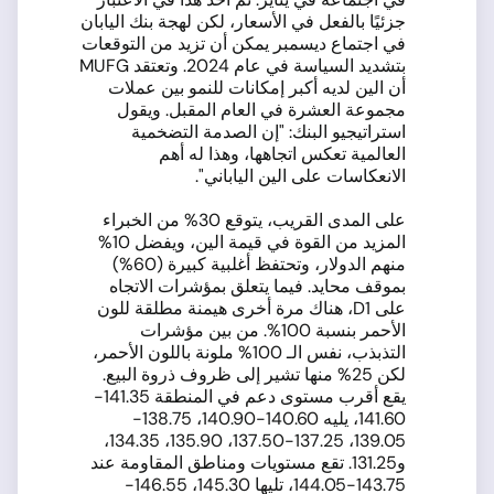
جزئيًا بالفعل في الأسعار، لكن لهجة بنك اليابان
في اجتماع ديسمبر يمكن أن تزيد من التوقعات
بتشديد السياسة في عام 2024. وتعتقد MUFG
أن الين لديه أكبر إمكانات للنمو بين عملات
مجموعة العشرة في العام المقبل. ويقول
استراتيجيو البنك: "إن الصدمة التضخمية
العالمية تعكس اتجاهها، وهذا له أهم
الانعكاسات على الين الياباني".
على المدى القريب، يتوقع 30% من الخبراء
المزيد من القوة في قيمة الين، ويفضل 10%
منهم الدولار، وتحتفظ أغلبية كبيرة (60%)
بموقف محايد. فيما يتعلق بمؤشرات الاتجاه
على D1، هناك مرة أخرى هيمنة مطلقة للون
الأحمر بنسبة 100%. من بين مؤشرات
التذبذب، نفس الـ 100% ملونة باللون الأحمر،
لكن 25% منها تشير إلى ظروف ذروة البيع.
يقع أقرب مستوى دعم في المنطقة 141.35-
141.60، يليه 140.60-140.90، 138.75-
139.05، 137.25-137.50، 135.90، 134.35،
و131.25. تقع مستويات ومناطق المقاومة عند
143.75-144.05، تليها 145.30، 146.55-