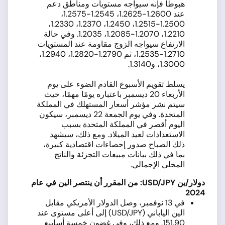
هبوطا فإنه سيواجه مستويات ومناطق دعم
عند 1.2600-1.2625، 1.2545-1.2575،
1.2500-1.2515، 1.2450، 1.2370، 1.2330،
1.2210، 1.2070-1.2085، 1.2035. وفي حالة
الارتفاع سيواجه الزوج مقاومة عند المستويات
1.2710-1.2535، ثم 1.2790-1.2820، 1.2940،
1.3000، و1.3140.
يسلط تقويم الأسبوع القادم الضوء على يوم
الأربعاء 20 ديسمبر باعتباره يومًا مهمًا، حيث
سيتم نشر مؤشر أسعار المستهلك في المملكة
المتحدة. وفي يوم الجمعة 22 ديسمبر، سيكون
اليوم أقصر في المملكة المتحدة بسبب
الاستعدادات لعيد الميلاد. ومع ذلك، سيشهد
ذلك الصباح صدور إحصاءات اقتصادية كبيرة،
بما في ذلك بيانات مبيعات التجزئة والناتج
المحلي الإجمالي.
دولار/ين
USD/JPY:
من المقرر أن ينتصر الين في عام
2024
في 13 نوفمبر، وصل الدولار الأمريكي مقابل
الين الياباني (USD/JPY) إلى أعلى مستوى عند
151.90. ومع ذلك، وفي غضون خمسة أسابيع