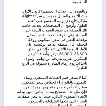
التنظيمية.
وبالعودة إلى أحداث 11 ديسمبر/كانون الأول،
حث التاجر والمحلل ومؤسس شركة Eight،
مايكل فان دي بوب، المجتمع على "عدم
القلق". وأوضح أن التصحيحات تحدث، خاصة
تلك العميقة في سوق العملات البديلة غير
السائلة. وفي ضوء ما حدث، قدم المحلل
توقعاته للتغير في سعر البيتكوين. ووفقًا
لتحليله، فإن منطقة الدعم الرئيسية على
الأطر الزمنية الأعلى تقع حاليًا في نطاق
36,500-38,000 دولار. وأضاف: "زخم
البيتكوين يقترب تدريجياً من نهايته، وسوف
تأخذ إيثريوم زمام المبادرة بسهولة في الربع
القادم".
كما لا يشعر خبير العملات المشفرة، ويليام
كليمنتي، بالقلق إزاء انخفاض سعر البيتكوين،
معتبراً أنه أمر لا مفر منه. ومن وجهة نظره،
فإن مثل هذا التصحيح بمثابة أساس متين لبداية
الاتجاه الصعودي التالي، حيث أنه يلغي صفقات
الشراء التي فتحها المتداولون الجشعون
باستخدام الرافعة المالية.