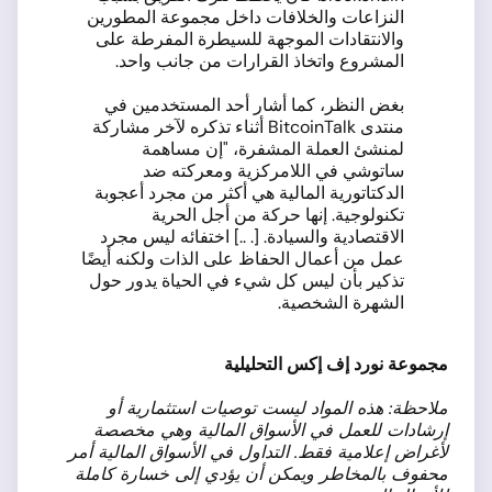
النزاعات والخلافات داخل مجموعة المطورين
والانتقادات الموجهة للسيطرة المفرطة على
المشروع واتخاذ القرارات من جانب واحد.
بغض النظر، كما أشار أحد المستخدمين في
منتدى BitcoinTalk أثناء تذكره لآخر مشاركة
لمنشئ العملة المشفرة، "إن مساهمة
ساتوشي في اللامركزية ومعركته ضد
الدكتاتورية المالية هي أكثر من مجرد أعجوبة
تكنولوجية. إنها حركة من أجل الحرية
الاقتصادية والسيادة. [. ..] اختفائه ليس مجرد
عمل من أعمال الحفاظ على الذات ولكنه أيضًا
تذكير بأن ليس كل شيء في الحياة يدور حول
الشهرة الشخصية.
مجموعة نورد إف إكس التحليلية
ملاحظة: هذه المواد ليست توصيات استثمارية أو
إرشادات للعمل في الأسواق المالية وهي مخصصة
لأغراض إعلامية فقط. التداول في الأسواق المالية أمر
محفوف بالمخاطر ويمكن أن يؤدي إلى خسارة كاملة