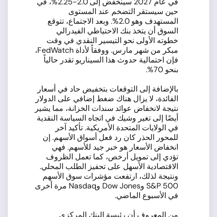
في عام 2027 سينخفض إلى 2.0-2.25%، في
حين سيستقر التضخم عند المستوى
المستهدف وهو 2.0%. وبعد الاجتماع، تتوقع
السوق أن يتخذ بنك الاحتياطي الفيدرالي
خطوته الأولى نحو التيسير النقدي في وقت
مبكر من شهر مارس. ووفقاً لأداة FedWatch،
فإن احتمالية حدوث هذا السيناريو تقدر حالياً
بنحو 70%.
بالإضافة إلى التوقعات بتخفيض حاد في أسعار
الفائدة، لا يزال هناك ضغط إضافي على الدولار
نتيجة لانخفاض عوائد سندات الخزانة، مما يشير
أيضًا إلى تغير وشيك في اتجاه السياسة النقدية
في الولايات المتحدة الأمريكية. تأكيد آخر
للمحور الحذر كان رد فعل أسواق الأسهم. إن
انخفاض الأسعار هو خبر جيد للأسهم. فهي
تؤدي إلى تمويل أرخص، كما تعمل الظروف
الاقتصادية الأسهل على تحفيز الطلب المحلي.
ونتيجة لذلك، ارتفعت مؤشرات سوق الأسهم
S&P 500 وDow Jones وNasdaq مرة أخرى
في الأسبوع الماضي.
من المعروف أن رئيسة البنك المركزي