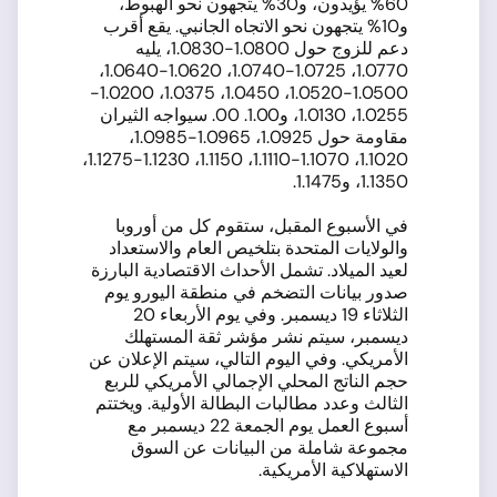
60% يؤيدون، و30% يتجهون نحو الهبوط،
و10% يتجهون نحو الاتجاه الجانبي. يقع أقرب
دعم للزوج حول 1.0800-1.0830، يليه
1.0770، 1.0725-1.0740، 1.0620-1.0640،
1.0500-1.0520، 1.0450، 1.0375، 1.0200-
1.0255، 1.0130، و1.00. 00. سيواجه الثيران
مقاومة حول 1.0925، 1.0965-1.0985،
1.1020، 1.1070-1.1110، 1.1150، 1.1230-1.1275،
1.1350، و1.1475.
في الأسبوع المقبل، ستقوم كل من أوروبا
والولايات المتحدة بتلخيص العام والاستعداد
لعيد الميلاد. تشمل الأحداث الاقتصادية البارزة
صدور بيانات التضخم في منطقة اليورو يوم
الثلاثاء 19 ديسمبر. وفي يوم الأربعاء 20
ديسمبر، سيتم نشر مؤشر ثقة المستهلك
الأمريكي. وفي اليوم التالي، سيتم الإعلان عن
حجم الناتج المحلي الإجمالي الأمريكي للربع
الثالث وعدد مطالبات البطالة الأولية. ويختتم
أسبوع العمل يوم الجمعة 22 ديسمبر مع
مجموعة شاملة من البيانات عن السوق
الاستهلاكية الأمريكية.