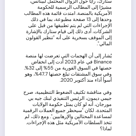
ستارك، رأيًا حول الزوال المحتمل لبينانس،
مشيرًا إلى المطالب الرسمية للحكومة
الأمريكية بالمنصة. امتدت قائمة هذه المطالب
وحدها إلى 13 صفحة مطبوعة، بما في ذلك
الإجراءات التي لم يتم تطبيقها من قبل على
الشركات. أدى ذلك إلى قيام ستارك بالإشارة
إلى الموقف بسخرية على أنه "تنظير القولون
المالي".
يُشار إلى أن الهجمات التي تعرضت لها منصة
Binance في عام 2023 أدت إلى انخفاض
حصتها في السوق الفورية من 55% إلى 32%.
وفي سوق المشتقات تبلغ حصتها 47.7%، وهو
أسوأ أداء منذ أكتوبر 2020.
وفي مناقشة تكثيف الضغوط التنظيمية، صرح
جيمي ديمون، الرئيس التنفيذي لبنك جيه بي
مورجان، أنه لو كان يمثل حكومة الولايات
المتحدة، لكان "سيحظر جميع العملات الرقمية
لمساعدة المحتالين والإرهابيين". ومع ذلك، لم
تتخذ السلطات الأمريكية مثل هذه الإجراءات.
لماذا؟