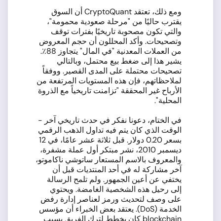
ومع ذلك، تعتقد CryptoQuant أن السوق
يقترب حاليًا من "مرحلة صعودية محمومة"،
والتي تكون مصحوبة تاريخيًا بفترات توقف
وتصحيحات. وأكد المحللون أن حجم المعروض
من العملات المعدنية "في المال" يتجاوز 88٪.
يشير هذا إلى ضغط بيع محتمل، وبالتالي
تصحيحات محتملة على المدى القصير. ووفقاً
لملاحظاتهم، فإن هذه المستويات المرتفعة من
الأرباح غير المحققة "تزامنت تاريخياً مع الذروة
المحلية".
في الختام، دعونا نفكر في حدث تاريخي آخر -
الوقت الذي كان يتم فيه تداول الذهب الرقمي
بسعر 0.20 دولار. قبل ثلاثة عشر عامًا، في 12
ديسمبر 2010، نشر مبتكر أول عملة مشفرة،
والمعروف بالاسم المستعار ساتوشي ناكاموتو،
آخر مشاركة له في أحد المنتديات قبل أن
يختفي عن أعين الجمهور. ولم تلمح الرسالة
إلى رحيل هذه الشخصية الغامضة. ويحتوي
على وصف لتحديث ورمز لعناصر إدارة رفض
الخدمة (DoS). يعتقد بعض الخبراء أن مؤسس
blockchain كان يخطط لترك الفريق بسبب