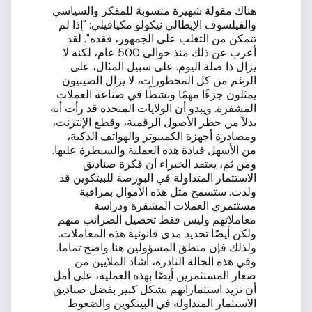
هناك مقولة شهيرة منسوبة للمفكر والسياسي
والفيلسوف الإيطالي نيكولو مكيافيلي: "إذا لم
تتمكن من التغلب على الجمهور، فقده". لقد
أعرب عن ذلك منذ حوالي 500 عام، لكنه لا
يزال ذا صلة اليوم. على سبيل المثال، على
الرغم من كل المحظورات، لا يزال الصينيون
يمثلون جزءًا مهمًا ونشطًا في صناعة العملات
المشفرة. ويبدو أن الولايات المتحدة قد رأت أنه
بدلاً من حظر الأصول الرقمية، وقطع الإنترنت،
ومصادرة أجهزة الكمبيوتر والهواتف الذكية،
من الأسهل قيادة هذه العملية والسيطرة عليها.
ومن ثم، يعتقد الخبراء أن فكرة صناديق
الاستثمار المتداولة في البورصة للبيتكوين قد
ولدت. ستسمح مثل هذه الأموال بمراقبة
مستثمري العملات المشفرة ودراسة
معاملاتهم وليس فقط تحصيل الضرائب منهم
ولكن أيضًا تحديد مدى قانونية هذه المعاملات.
ولذلك فإن منطق المسؤولين هنا واضح تماما.
وفي هذه الحالة النادرة، أشاد الملايين من
صغار المستثمرين أيضًا بهذه العملية، على أمل
أن تزيد استثماراتهم بشكل كبير بفضل صناديق
الاستثمار المتداولة في البيتكوين والضغوط