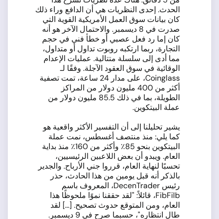
الحدث. إحدى النظريات هي أن الدافع وراء ذلك
كان بيانات سوق العمل الأمريكية القوية التي
صدرت في 8 ديسمبر. والاحتمال الآخر هو أنه
كان إما رد فعل عصبي أو خطأ فني في حجم
التجارة، ربما ارتكبه روبوت تداول أو متداول،
مما أدى إلى سلسلة متتالية. عمليات الإعدام
الوقائية في سوق العقود الآجلة. وفقًا لـ
Coinglass، على مدار 24 ساعة، تمت تصفية
أكثر من 400 مليون دولار من المراكز
الطويلة، بما في ذلك 85.5 مليون دولار من
عملة البيتكوين.
يشير تحليلنا إلى أن التفسير الأكثر واقعية هو
كما يلي: منذ منتصف أغسطس، نمت عملة
البيتكوين بنحو 85٪ وأكثر من 160٪ منذ بداية
العام. ويبدو أن بعض اللاعبين الرئيسيين،
تحسبًا لنهاية العام، قرروا جني الأرباح. والجدير
بالذكر أنه قبل يومين من هذا الحادث، حذر
رئيس DecenTrader، المعروف باسم
FibFilb، قائلاً: "لقد حققنا نموًا ملحوظًا هذا
العام، ومن المتوقع حدوث تصحيح. [...] لقد
طال انتظاره"، حسبما صرح في 9 ديسمبر.