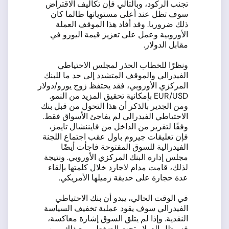
تجنب الركود، وبالتالي فإن تكاليف الاقتراض
سوف تظل عند أعلى مستوياتها طالما كان
ذلك ضروريا. وقد أفاد هذا الموقف العملة
الأوروبية وعمل على تعزيز قيمة اليورو في
مقابل الدولار.
ونظرًا للخطاب الحذر لمجلس الاحتياطي
الفيدرالي والموقف المتشدد إلى حد ما للبنك
المركزي الأوروبي، فقد يحتفظ زوج يورو/دولار
EUR/USD بإمكانية تحقيق المزيد من النمو.
ومن الجدير بالذكر أن هذا التحول من قبل بنك
الاحتياطي الفيدرالي لم يفاجئ الأسواق فقط.
وفقًا لتقرير من الداخل من فايننشال تايمز،
فإن تعليقات جيروم باول عقب اجتماع اللجنة
الفيدرالية للسوق المفتوحة فاجأت أيضًا
مجلس إدارة البنك المركزي الأوروبي. ونتيجة
لذلك، قامت مدام لاجارد خلال كلمتها بإلقاء
عدة حجارة على حديقة زميلها الأمريكي.
في الوقت الحالي، يبدو أن بنك الاحتياطي
الفيدرالي سوف يقود عملية تخفيف السياسة
النقدية. وإذا لم يتلق السوق إشارة معاكسة،
فسيظل الدولار تحت الضغط. ومع ذلك، من