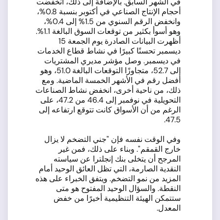
في الشهر السابق. بالإضافة إلى ذلك، انخفضت
أحجام الإنتاج الصناعي في أكتوبر بنسبة 0.8%،
وانخفض الرقم السنوي من 1.5% إلى 0.4%،
وهو أسوأ بكثير من توقعات السوق البالغة 1.1%.
أظهرت البيانات الصادرة يوم الجمعة 15
ديسمبر تحسنًا كبيرًا في نشاط قطاع الخدمات
في ديسمبر. وصل مؤشر مديري المشتريات
إلى 52.7، متجاوزًا التوقعات البالغة 51.0، وهو
أفضل رقم في الأشهر الخمسة الماضية. ومع
ذلك، من ناحية أخرى، انخفض نشاط الصناعات
التحويلية في نوفمبر إلى 46.4 من 47.2، على
الرغم من أن الأسواق كانت تتوقع ارتفاعه إلى
47.5.
وفي الوقت نفسه فإن "جني التضخم لا يزال
خارج القمقم". وبناء على ذلك، فمن غير
المرجح أن يتخلى بنك إنجلترا عن سياسته
النقدية الصارمة، التي تظل العائق الوحيد أمام
المزيد من نمو التضخم. ويتفق الخبراء على هذه
النقطة. والسؤال الوحيد المفتوح هو متى
ستتمكن الهيئة التنظيمية أخيرًا من خفض
المعدل.