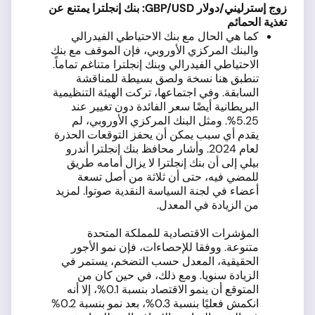
زوج إسترليني/دولار
GBP/USD:
بنك إنجلترا يمتنع عن
تغذية الحمائم
كما هي الحال مع بنك الاحتياطي الفيدرالي
والبنك المركزي الأوروبي، فإن الموقف مع بنك
الاحتياطي الفيدرالي وبنك إنجلترا متناغم تماماً.
تنطبق هنا نسخة ولصق بسيطة للمناقشة
السابقة. وفي اجتماعها، تركت الهيئة التنظيمية
البريطانية أيضًا سعر الفائدة دون تغيير عند
5.25%. ومثل البنك المركزي الأوروبي، لم
يقدم أي سبب يمكن أن يحفز التوقعات الحذرة
لعام 2024. وأشار محافظ بنك إنجلترا أندرو
بيلي إلى أن بنك إنجلترا لا يزال أمامه طريق
للمضي فيه، حتى أن ثلاثة من أصل تسعة
أعضاء في لجنة السياسة النقدية صوتوا. لمزيد
من الزيادة في المعدل.
المؤشرات الاقتصادية للمملكة المتحدة
متنوعة. ووفقا للإحصاءات، فإن نمو الأجور
الحقيقية، المعدل حسب التضخم، يستمر في
الزيادة سنويا. ومع ذلك، في حين كان من
المتوقع أن ينمو الاقتصاد بنسبة 0.1%، إلا أنه
انكمش فعليًا بنسبة 0.3%، بعد نمو بنسبة 0.2%