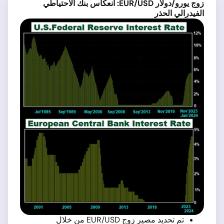
زوج يورو/دولار
EUR/USD:
انعكاس بنك الاحتياطي
الفيدرالي الحذر
تم تحديد مصير زوج EUR/USD من خلال