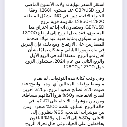
استقر السعر بنهاية تداولات الأسبوع الماضي
لزوج GBP/USD عند مستوى 1.2681. وفقًا
للخبراء الاقتصاديين في ING، تشكل المنطقة
1.2820-1.2850 مقاومة قوية لزوج
GBP/USD. ويعتقدون أنه إذا تم اختراق هذا
المستوى، فقد يصل الزوج إلى ارتفاع 1.3000،
وهو ما سيكون بمثابة هدية عيد ميلاد ضخمة
للمضاربين على الارتفاع. ومع ذلك، فإن الفريق
في بنك نومورا الياباني متشكك تمامًا بشأن
آفاق نمو الزوج، معتقدًا أنه في الربع الأول
والربع الثاني من عام 2024، سيتداول الزوج
حول 1.2700 و1.2800.
وفي وقت كتابة هذه التوقعات، لم يقدم
متوسط توقعات المحللين أي توجيه واضح: فقد
صوت 25% لصالح صعود الزوج، و25% آخرين
لصالح انخفاضه، و50% هزوا أكتافهم ببساطة.
ومن بين مؤشرات الاتجاه على D1، كما في
حالة الزوج السابق، نقطة 100% صعودا. ومن
بين مؤشرات التذبذب، 65% ينظرون إلى
الأعلى، و30% إلى الأسفل، و15% الباقون
يحافظون على الحياد. وفي حال تحرك الزوج