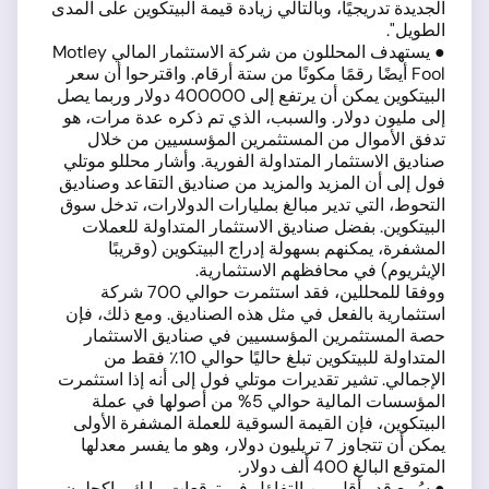
الجديدة تدريجيًا، وبالتالي زيادة قيمة البيتكوين على المدى
الطويل".
● يستهدف المحللون من شركة الاستثمار المالي Motley
Fool أيضًا رقمًا مكونًا من ستة أرقام. واقترحوا أن سعر
البيتكوين يمكن أن يرتفع إلى 400000 دولار وربما يصل
إلى مليون دولار. والسبب، الذي تم ذكره عدة مرات، هو
تدفق الأموال من المستثمرين المؤسسيين من خلال
صناديق الاستثمار المتداولة الفورية. وأشار محللو موتلي
فول إلى أن المزيد والمزيد من صناديق التقاعد وصناديق
التحوط، التي تدير مبالغ بمليارات الدولارات، تدخل سوق
البيتكوين. بفضل صناديق الاستثمار المتداولة للعملات
المشفرة، يمكنهم بسهولة إدراج البيتكوين (وقريبًا
الإيثريوم) في محافظهم الاستثمارية.
ووفقا للمحللين، فقد استثمرت حوالي 700 شركة
استثمارية بالفعل في مثل هذه الصناديق. ومع ذلك، فإن
حصة المستثمرين المؤسسيين في صناديق الاستثمار
المتداولة للبيتكوين تبلغ حاليًا حوالي 10٪ فقط من
الإجمالي. تشير تقديرات موتلي فول إلى أنه إذا استثمرت
المؤسسات المالية حوالي 5% من أصولها في عملة
البيتكوين، فإن القيمة السوقية للعملة المشفرة الأولى
يمكن أن تتجاوز 7 تريليون دولار، وهو ما يفسر معدلها
المتوقع البالغ 400 ألف دولار.
● سُمع قدر أقل من التفاؤل في توقعات مايك ماكجلون،