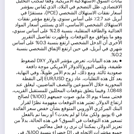
بيانات السوق الاستهلاكية الأمريكية. وفقًا لمكتب التحليل
الاقتصادي، ظل التضخم في البلاد، الذي يُقاس بمؤشر
أسعار نفقات الاستهلاك الشخصي (PCE)، مستقرًا في
أبريل عند 2.7٪ على أساس سنوي. وارتفع مؤشر نفقات
الاستهلاك الشخصي الأساسي، الذي يستثني أسعار المواد
الغذائية والطاقة المتقلبة، بنسبة 2.8% على أساس سنوي،
وهو ما يتوافق مع التوقعات. وأظهرت تفاصيل التقرير
الأخرى أن الدخل الشخصي ارتفع بنسبة 0.3% على أساس
شهري في أبريل، في حين ارتفع الإنفاق الشخصي بنسبة
0.2%.
● بعد هذه البيانات، تعرض مؤشر الدولار DXY لضغوط
طفيفة، وتلقى اليورو/الدولار الأمريكي موجة دافعة
صعودية ثالثة. ومع ذلك، لم يدم الأمر طويلاً، وفي النهاية،
بعد كل هذه التقلبات، عاد زوج EUR/USD إلى النقطة
المحورية خلال الأسبوعين والنصف الماضيين، ليغلق عند
1.0848. وفيما يتعلق بتوقعات المحللين للمستقبل القريب،
فحتى مساء يوم 31 مايو، صوت جميعهم (100%) لصالح
ارتفاع الدولار. تعتبر هذه التوقعات مفهومة نظرًا لقرار
البنك المركزي الأوروبي المتوقع بشأن خفض سعر الفائدة
في 6 يونيو. ولكن ماذا لو لم يحدث؟ أو ربما تم بالفعل
تسعير هذه التوقعات في السوق؟ في هذه الحالة، بدلاً من
تعزيز الدولار، يمكننا أن نرى رد فعل معاكس.
جميع مؤشرات الاتجاه في D1 خضراء بنسبة 100%، في