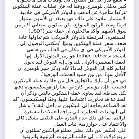
كبير محللي بلومبرج. ووفقا له، فإن تقلبات عملة البيتكوين
تتركها متأخرة عن الذهب والدولار الأمريكي في جاذبية
الاستثمار. علاوة على ذلك، فهو يعتقد أن الأسهم ستنهار
قريبًا وسط الركود المتوقع، لكن بيتكوين ستعاني أكثر من
سوق الأسهم. وأكد ماكجلون أن عملة تيثر (USDT)
المستقرة، المرتبطة بالدولار الأمريكي، يتم تداولها عادةً
ضعف سعر عملة البيتكوين يوميًا. "يمكنني الوصول إلى
الدولار الأمريكي في أي مكان في العالم من هاتفي
باستخدام Tether. Tether هو رمز التداول الأول. إنها
العملة المشفرة الأولى للتداول. إنه الدولار. لقد تحول
العالم كله إلى الدولار. لماذا؟ لأنه وذكر خبير بلومبرج أن
"الأقل سوءًا من بين جميع العملات الورقية".
في حين أن مايك ماكجلون قلل من جاذبية عملة البيتكوين
فحسب، فإن مؤسس كاردانو، تشارلز هوسكينسون، دفنها
بكل بساطة. لقد ساوى عملة البيتكوين بالدين وذكر أن
الصناعة قد تجاوزت اعتمادها عليها. وفقًا لهسكينسون، "لم
تعد الصناعة بحاجة إلى البيتكوين من أجل البقاء". وأشار
إلى التهديدات الخطيرة التي تواجه العملات المشفرة
الرائدة، بما في ذلك عدم القدرة على التكيف بشكل كافٍ
والاعتماد على خوارزمية إثبات العمل.
على العكس من ذلك، يعتبر محللو فرانكلين تمبلتون أن
بروتوكولات L2، إلى جانب الترتيبات الترتيبية والرونية