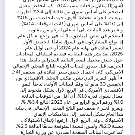
(شهريًا) مقابل توقعات بنسبة 0.4٪ . كما انخفض معدل
التضخم على أساس سنوي من 3.5% إلى 3.4%. أظهرت
مبيعات التجزئة انخفاضًا أقوى، حيث انخفضت من 0.6%
إلى 0.0% على أساس شهري (كانت التوقعات 0.4%).
وتشير هذه البيانات إلى أنه على الرغم من مقاومة
التضخم في بعض المناطق، إلا أنه في تراجع بشكل عام.
إذا توقع المشاركون في السوق سابقًا التخفيض الأول
لسعر الفائدة في نهاية عام 2024 أو حتى أوائل عام
2025، بعد نشر هذه البيانات، فقد تم استئناف المحادثات
حول خفض محتمل لسعر الفائدة الفيدرالي بالفعل هذا
الخريف. قبل صدور البيانات الأولية للناتج المحلي الإجمالي
الأمريكي، كان احتمال خفض سعر الفائدة في سبتمبر 41٪.
● أظهر التقرير الذي نشره مكتب التحليل الاقتصادي يوم
الخميس 30 مايو أنه وفقًا للبيانات الأولية، تباطأ النمو
الاقتصادي الأمريكي في الربع الأول بشكل ملحوظ إلى
معدل سنوي قدره 1.3%، أي أقل من التوقعات البالغة
1.6% ورقم الربع الرابع من عام 2023 البالغ 3.4%. %.
ويعزو الخبراء ضعف نمو الناتج المحلي الإجمالي في بداية
هذا العام بشكل أساسي إلى ديناميكيات الإنفاق
الاستهلاكي. وفي الربع الأول، ارتفع الإنفاق الاستهلاكي
بنسبة 2.0%، وليس النسبة المتوقعة سابقًا البالغة 2.5%.
كما غيرت البيانات المنقحة الصادرة عن وزارة التجارة