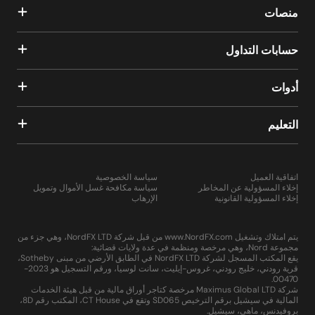
منصات
حسابات التداول
أدوات
التعليم
اتفاقية العميل
سياسة الخصوصية
إخلاء المسؤولية عن المخاطر
سياسة مكافحة غسل الأموال وتمويل
إخلاء المسؤولية القانونية
الإرهاب
يتم امتلاك وتشغيل www.NordFX.com من قبل شركة NordFX LTD، وهي جزء من
مجموعة Nord، وهي مرخصة ومنظمة في عدة ولايات قضائية:
يقع المكتب المسجل لشركة NordFX LTD في الطابق الأرضي من مبنى Sotheby،
قرية رودني، خليج رودني، غروس-إيليت، سانت لوسيا، ورقم التسجيل هو 2023-
00470.
شركة Maximus Global LTD مرخصة كتاجر أوراق مالية من قبل هيئة الخدمات
المالية في سيشيل برقم الترخيص SD065 وتقع في CT House، المكتب رقم 8D،
بروفيدنس، ماهي، سيشيل.