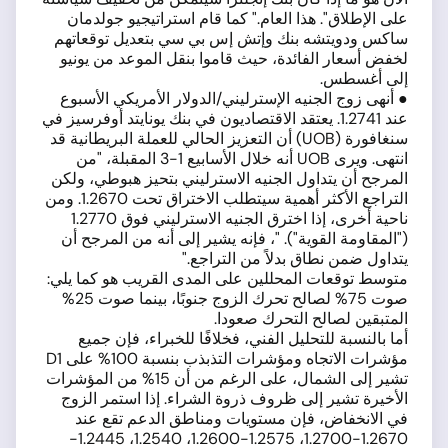
على الإطلاق". هذا العام." كما قام استراتيجيو جولدمان
ساكس ودويتشه بنك وإتش إس بي سي بتعديل توقعاتهم
لخفض أسعار الفائدة، حيث قاموا بنقل الموعد من يونيو
إلى أغسطس.
● أنهى زوج الجنيه الإسترليني/الدولار الأمريكي الأسبوع
عند 1.2741. يعتقد الاقتصاديون في بنك يونايتد أوفرسيز في
سنغافورة (UOB) أن التعزيز الحالي للعملة البريطانية قد
انتهى. ويرى UOB أنه خلال الأسابيع 1-3 المقبلة، "من
المرجح أن يتداول الجنيه الاسترليني بتحيز هبوطي، ولكن
التراجع الأكثر أهمية سيتطلب الاختراق تحت 1.2670. ومن
ناحية أخرى، إذا اخترق الجنيه الاسترليني فوق 1.2770
("المقاومة القوية"). "، فإنه يشير إلى أنه من المرجح أن
يتداول ضمن نطاق بدلاً من التراجع."
متوسط توقعات المحللين على المدى القريب هو كما يلي:
صوت 75% لصالح تحرك الزوج جنوبًا، بينما صوت 25%
المتبقين لصالح التحرك صعودا.
أما بالنسبة للتحليل الفني، فخلافًا للخبراء، فإن جميع
مؤشرات الاتجاه ومؤشرات التذبذب بنسبة 100% على D1
تشير إلى الشمال، على الرغم من أن 15% من المؤشرات
الأخيرة تشير إلى ظروف ذروة الشراء. إذا استمر الزوج
في الانخفاض، فإن مستويات ومناطق الدعم تقع عند
1.2670-1.2700، 1.2575-1.2600، 1.2540، 1.2445-