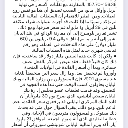
156.36-157.70. بالمقارنة مع تقلبات الأسعار في نهاية
أبريل وأوائل مايو، من الصعب تصديق أن هذا هو نفس زوج
العملات. ومن المثير للاهتمام أن السلطات المالية اليابانية
لم تؤكد رسميًا ما إذا كانت قد أجرت عمليات شراء مكثفة
للين في 29 أبريل و1 مايو لدعم سعر صرفها. ومع ذلك،
تشير تقارير بلومبرج إلى أن مقارنة الودائع في بنك اليابان
تشير إلى أنه ربما تم إنفاق حوالي 9.4 تريليون ين (60
مليار دولار) على هذه التدخلات في العملة، وهو رقم
قياسي شهري جديد لمثل هذه العمليات المالية.
● ولكن إذا كانت هذه الستين مليار دولار قد ساعدت، فإن
ذلك كان قليلاً فقط ـ فقد عوض الدولار بالفعل نصف
خسائره. وبما أن أسعار الفائدة في الولايات المتحدة
وأوروبا لم تنخفض بعد، وما زال سعر الين منخفضاً للغاية
عند مستوى 0.1%، فإن المسؤولين من وزارة المالية وبنك
اليابان يحاولون كسب الوقت حتى تبدأ هذه الفجوة في
التضييق. وقد قدمت تعليقات عضو مجلس إدارة بنك
اليابان سيجي أداتشي، الذي صرح يوم 30 مايو/أيار أن
قادة البنك المركزي الياباني قد يرفعون سعر الفائدة، بعض
الدعم للين. ومع ذلك، يبقى السؤال حول متى قد يحدث
ذلك مفتوحًا، والمسؤولون مترددون في الإجابة. وفي
خطابه التقليدي الذي ألقاه يوم الجمعة الموافق 31 مايو/
أيار، أكد وزير المالية الياباني شونيتشي سوزوكي أن أسعار