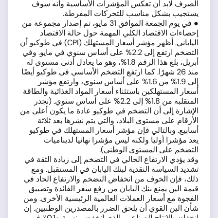
الصرف لابد أن تعكس المؤشرات الأساسية وأنه سوف
يستجيب بشكل مناسب للتحركات المفرطة.
● في يوم الجمعة الموافق 31 مايو، تم إصدار مجموعة من
إحصاءات الاقتصاد الكلي المهمة حول حالة الاقتصاد
الياباني. أظهر مؤشر أسعار المستهلك (CPI) في طوكيو أن
التضخم ارتفع إلى 2.2% على أساس سنوي في مايو. وفي
أبريل، بلغ هذا الرقم 1.8%، وهو ما يعادل أدنى مستوى له
منذ 26 شهرًا. كما ارتفع التضخم الأساسي في طوكيو أيضًا
إلى 1.9% من 1.6% على أساس سنوي، وارتفع مؤشر
أسعار المستهلكين باستثناء أسعار المواد الغذائية والطاقة
المتقلبة من 1.8% إلى 2.2% على أساس سنوي. (تجدر
الإشارة إلى أن التضخم في طوكيو عادة ما يكون أعلى من
الأرقام على مستوى البلاد، والتي يتم نشرها بعد ثلاثة
أسابيع. وبالتالي فإن مؤشر أسعار المستهلك في طوكيو
يعد مؤشرا أوليا ولكنه ليس مؤشرا نهائيا لديناميات
التضخم على المستوى الوطني).
وقد يؤدي الارتفاع الحالي في التضخم إلى زيادة الثقة في
تشديد السياسة النقدية لبنك اليابان في المستقبل. ومع
ذلك، فإن الخوف من انخفاض التضخم والارتفاع الحاد في
قيمة الين يمنع بنك اليابان من رفع سعر الفائدة وتضييق
الفجوة مع أسعار العملات العالمية الرئيسية الأخرى. ومن
شأن الين القوي أن يلحق الضرر بالمصدرين الوطنيين. إن
انخفاض الإنتاج الصناعي، الذي انخفض بنسبة -0.1٪ في