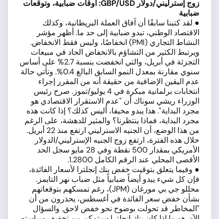
زوج إسترليني/دولار
GBP/USD:
أوقات ضبابية، وتوقعات
ضبابية
● لقد كتبنا سابقًا أن آفاق العملة البريطانية، وكذلك
الاقتصاد الوطني، تبدو ضبابية إلى حد ما. أظهر مؤشر
النشاط التجاري (PMI) انخفاضًا، وليس فقط الانخفاض.
ويرتبط الكثير من التشاؤم بالانخفاض الحاد في مبيعات
التجزئة في أبريل، والتي انخفضت بنسبة 2.7% على أساس
سنوي مقارنة بمعدل النمو السابق البالغ 0.4%. وتأتي حالة
عدم اليقين الإضافية من حقيقة أنه من المقرر إجراء
انتخابات برلمانية مبكرة في 4 يوليو/تموز. صرح رئيس
الوزراء ريشي سوناك أن "عدم الاستقرار الاقتصادي هو
مجرد البداية". هذا يبدو مخيفا، أليس كذلك؟ إذا كانت هذه
مجرد البداية، فماذا ينتظرنا؟ والمثير للدهشة، على الرغم
من هذا الوضع، أن الجنيه الاسترليني ارتفع منذ 22 أبريل.
خلال هذه الفترة، ارتفع زوج الجنيه الإسترليني/الدولار
الأمريكي بمقدار 500 نقطة وفي 28 مايو سجل الحد
الأقصى المحلي عند الرقم الكامل 1.2800.
● وفيما يتعلق بتوقيت خفض بنك إنجلترا لأسعار الفائدة،
فإن كل شيء يبدو أيضاً ضبابياً مثل ضباب نهر التايمز.
محللو جي بي مورغان (JPM)، رغم تمسكهم بتوقعاتهم
بشأن خفض سعر الفائدة في أغسطس، يحذرون من أن
"المخاطر قد تحولت بوضوح نحو خفض لاحق. والسؤال
الآن هو ما إذا كان بنك إنجلترا سيتمكن من تخفيف سياسته