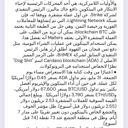
والأوليات اللامركزية، هي أحد المحركات الرئيسية لإحياء
الابتكار في البيتكوين. دافع جاك ماليرز، الرئيس التنفيذي
لشركة Strike، عن أول عملة مشفرة. ووفقا له، فإن
شبكة Lightning Network، التي تم إنشاؤها للمعاملات
الفورية ورخيصة الثمن، وهي حل من الطبقة الثانية يعتمد
على blockchain BTC، يمكن أن تزيد من الطلب على
العملة المشفرة الأولى. يعتقد Mallers أنه بفضل هذا،
يمكن استخدام البيتكوين في عمليات الشراء اليومية، مثل
دفع ثمن فنجان من القهوة. أطلق آرثر هايز، الرئيس
التنفيذي السابق لشركة BitMEX، على الرمز المميز
الأصلي لـ Cardano blockchain (ADA) اسم "Dog Shit"
نظرًا لانخفاض استخدامه في البروتوكولات.
● اعتبارًا من وقت كتابة هذا الاستعراض مساء يوم
الجمعة، 31 مايو، يتم تداول ADA بسعر 0.45 دولارًا أمريكيًا
لكل عملة، في حين أن أداء البيتكوين والإيثريوم أفضل
بكثير: يتم تداول BTC/USD بسعر 67,600 دولار أمريكي،
وETH/USD بسعر 3,790 دولارًا أمريكيًا. . ويبلغ إجمالي
القيمة السوقية للعملات المشفرة 2.53 تريليون دولار
(2.55 تريليون دولار قبل أسبوع). ظل مؤشر الخوف
والجشع الخاص بالبيتكوين دون تغيير تقريبًا على مدار 7
أيام، وظل في منطقة الجشع عند 73 نقطة (74 قبل
أسبوع).