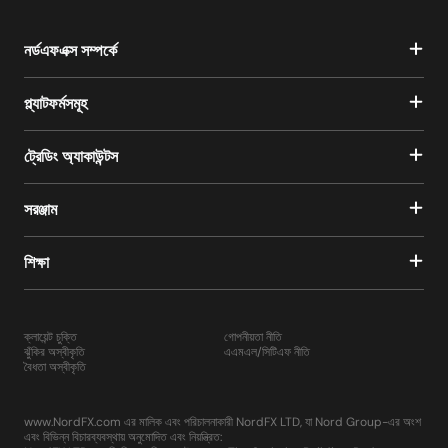
নর্ডএফএক্স সম্পর্কে
প্ল্যাটফর্মসমূহ
ট্রেডিং অ্যাকাউন্টস
সরঞ্জাম
শিক্ষা
ক্লায়েন্ট চুক্তি
গোপনীয়তা নীতি
ঝুঁকির অস্বীকৃতি
এএমএল/সিটিএফ নীতি
বৈধতা অস্বীকৃতি
www.NordFX.com এর মালিক এবং পরিচালনাকারী NordFX LTD, যা Nord Group-এর অংশ
এবং বিভিন্ন বিচারব্যবস্থায় অনুমোদিত এবং নিয়ন্ত্রিত: