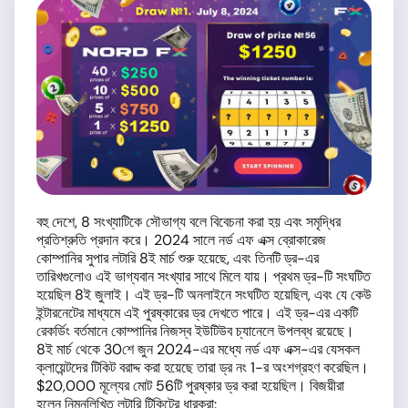
বহু দেশে, 8 সংখ্যাটিকে সৌভাগ্য বলে বিবেচনা করা হয় এবং সমৃদ্ধির
প্রতিশ্রুতি প্রদান করে। 2024 সালে নর্ড এফ এক্স ব্রোকারেজ
কোম্পানির সুপার লটারি 8ই মার্চ শুরু হয়েছে, এবং তিনটি ড্র-এর
তারিখগুলোও এই ভাগ্যবান সংখ্যার সাথে মিলে যায়। প্রথম ড্র-টি সংঘটিত
হয়েছিল 8ই জুলাই। এই ড্র-টি অনলাইনে সংঘটিত হয়েছিল, এবং যে কেউ
ইন্টারনেটের মাধ্যমে এই পুরষ্কারের ড্র দেখতে পারে। এই ড্র-এর একটি
রেকর্ডিং বর্তমানে কোম্পানির নিজস্ব ইউটিউব চ্যানেলে উপলব্ধ রয়েছে।
8ই মার্চ থেকে 30শে জুন 2024-এর মধ্যে নর্ড এফ এক্স-এর যেসকল
ক্লায়েন্টদের টিকিট বরাদ্দ করা হয়েছে তারা ড্র নং 1-র অংশগ্রহণ করেছিল।
$20,000 মূল্যের মোট 56টি পুরষ্কার ড্র করা হয়েছিল। বিজয়ীরা
হলেন নিম্নলিখিত লটারি টিকিটের ধারকরা: