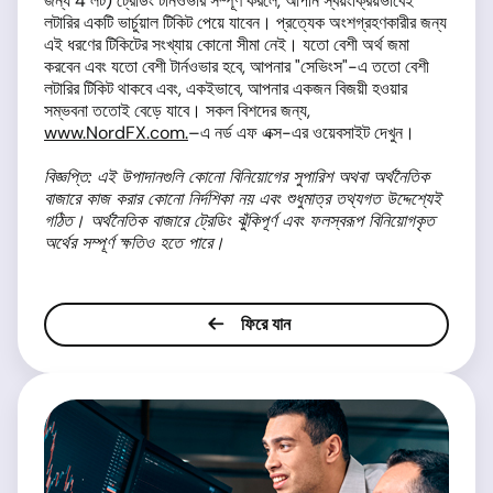
জন্য 4 লট) ট্রেডিং টার্নওভার সম্পূর্ণ করলে, আপনি স্বয়ংক্রিয়ভাবেই
লটারির একটি ভার্চুয়াল টিকিট পেয়ে যাবেন। প্রত্যেক অংশগ্রহণকারীর জন্য
এই ধরণের টিকিটের সংখ্যায় কোনো সীমা নেই। যতো বেশী অর্থ জমা
করবেন এবং যতো বেশী টার্নওভার হবে, আপনার "সেভিংস"-এ ততো বেশী
লটারির টিকিট থাকবে এবং, একইভাবে, আপনার একজন বিজয়ী হওয়ার
সম্ভবনা ততোই বেড়ে যাবে। সকল বিশদের জন্য,
www.NordFX.com.
–এ নর্ড এফ এক্স-এর ওয়েবসাইট দেখুন।
বিজ্ঞপ্তি
:
এই
উপাদানগুলি
কোনো
বিনিয়োগের
সুপারিশ
অথবা
অর্থনৈতিক
বাজারে
কাজ
করার
কোনো
নির্দশিকা
নয়
এবং
শুধুমাত্র
তথ্যগত
উদ্দেশ্যেই
গঠিত
।
অর্থনৈতিক
বাজারে
ট্রেডিং
ঝুঁকিপূর্ণ
এবং
ফলস্বরূপ
বিনিয়োগকৃত
অর্থের
সম্পূর্ণ
ক্ষতিও
হতে
পারে
।
ফিরে যান