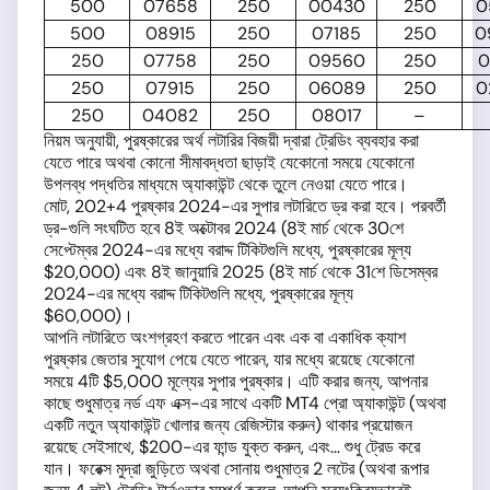
500
07658
250
00430
250
0
500
08915
250
07185
250
0
250
07758
250
09560
250
0
250
07915
250
06089
250
0
250
04082
250
08017
–
নিয়ম অনুযায়ী, পুরষ্কারের অর্থ লটারির বিজয়ী দ্বারা ট্রেডিং ব্যবহার করা
যেতে পারে অথবা কোনো সীমাবদ্ধতা ছাড়াই যেকোনো সময়ে যেকোনো
উপলব্ধ পদ্ধতির মাধ্যমে অ্যাকাউন্ট থেকে তুলে নেওয়া যেতে পারে।
মোট, 202+4 পুরষ্কার 2024-এর সুপার লটারিতে ড্র করা হবে। পরবর্তী
ড্র-গুলি সংঘটিত হবে 8ই অক্টোবর 2024 (8ই মার্চ থেকে 30শে
সেপ্টেম্বর 2024-এর মধ্যে বরাদ্দ টিকিটগুলি মধ্যে, পুরষ্কারের মূল্য
$20,000) এবং 8ই জানুয়ারি 2025 (8ই মার্চ থেকে 31শে ডিসেম্বর
2024-এর মধ্যে বরাদ্দ টিকিটগুলি মধ্যে, পুরষ্কারের মূল্য
$60,000)।
আপনি লটারিতে অংশগ্রহণ করতে পারেন এবং এক বা একাধিক ক্যাশ
পুরষ্কার জেতার সুযোগ পেয়ে যেতে পারেন, যার মধ্যে রয়েছে যেকোনো
সময়ে 4টি $5,000 মূল্যের সুপার পুরষ্কার। এটি করার জন্য, আপনার
কাছে শুধুমাত্র নর্ড এফ এক্স-এর সাথে একটি MT4 প্রো অ্যাকাউন্ট (অথবা
একটি নতুন অ্যাকাউন্ট খোলার জন্য রেজিস্টার করুন) থাকার প্রয়োজন
রয়েছে সেইসাথে, $200-এর ফান্ড যুক্ত করুন, এবং... শুধু ট্রেড করে
যান। ফরেক্স মুদ্রা জুড়িতে অথবা সোনায় শুধুমাত্র 2 লটের (অথবা রূপার