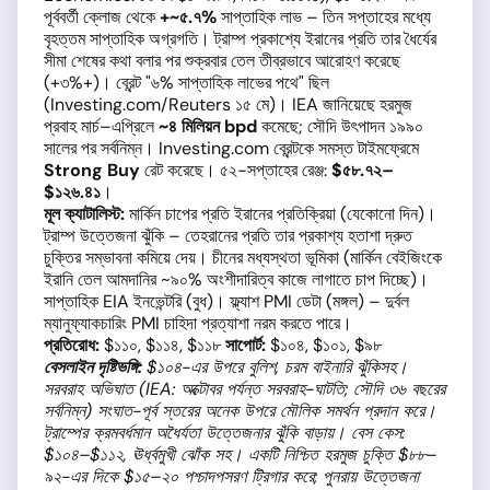
পূর্ববর্তী ক্লোজ থেকে
+~৫.৭%
সাপ্তাহিক লাভ – তিন সপ্তাহের মধ্যে
বৃহত্তম সাপ্তাহিক অগ্রগতি। ট্রাম্প প্রকাশ্যে ইরানের প্রতি তার ধৈর্যের
সীমা শেষের কথা বলার পর শুক্রবার তেল তীব্রভাবে আরোহণ করেছে
(+৩%+)। ব্রেন্ট "৬% সাপ্তাহিক লাভের পথে" ছিল
(Investing.com/Reuters ১৫ মে)। IEA জানিয়েছে হরমুজ
প্রবাহ মার্চ–এপ্রিলে
~৪ মিলিয়ন bpd
কমেছে; সৌদি উৎপাদন ১৯৯০
সালের পর সর্বনিম্ন। Investing.com ব্রেন্টকে সমস্ত টাইমফ্রেমে
Strong Buy
রেট করেছে। ৫২-সপ্তাহের রেঞ্জ:
$৫৮.৭২–
$১২৬.৪১
।
মূল ক্যাটালিস্ট:
মার্কিন চাপের প্রতি ইরানের প্রতিক্রিয়া (যেকোনো দিন)।
ট্রাম্প উত্তেজনা ঝুঁকি – তেহরানের প্রতি তার প্রকাশ্য হতাশা দ্রুত
চুক্তির সম্ভাবনা কমিয়ে দেয়। চীনের মধ্যস্থতা ভূমিকা (মার্কিন বেইজিংকে
ইরানি তেল আমদানির ~৯০% অংশীদারিত্ব কাজে লাগাতে চাপ দিচ্ছে)।
সাপ্তাহিক EIA ইনভেন্টরি (বুধ)। ফ্ল্যাশ PMI ডেটা (মঙ্গল) – দুর্বল
ম্যানুফ্যাকচারিং PMI চাহিদা প্রত্যাশা নরম করতে পারে।
প্রতিরোধ:
$১১০, $১১৪, $১১৮
সাপোর্ট:
$১০৪, $১০১, $৯৮
বেসলাইন দৃষ্টিভঙ্গি:
$১০৪-এর উপরে বুলিশ, চরম বাইনারি ঝুঁকিসহ।
সরবরাহ অভিঘাত (IEA: অক্টোবর পর্যন্ত সরবরাহ-ঘাটতি; সৌদি ৩৬ বছরের
সর্বনিম্ন) সংঘাত-পূর্ব স্তরের অনেক উপরে মৌলিক সমর্থন প্রদান করে।
ট্রাম্পের ক্রমবর্ধমান অধৈর্যতা উত্তেজনার ঝুঁকি বাড়ায়। বেস কেস:
$১০৪–$১১২, ঊর্ধ্বমুখী ঝোঁক সহ। একটি নিশ্চিত হরমুজ চুক্তি $৮৮–
৯২-এর দিকে $১৫–২০ পশ্চাদপসরণ ট্রিগার করে; পুনরায় উত্তেজনা