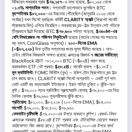
বিটকয়েন শুক্রবার প্রায়
$৭৯,১৫৭
-এ বন্ধ হয়েছে, $৮০,১৬৫ থেকে
−১.৩% সাপ্তাহিক পতন
। সপ্তাহটি ভালোভাবে খুলেছিল: BTC
বৃহস্পতিবার $৮২,০০০
-এর উচ্চতায় পৌঁছেছিল (জানুয়ারি ২০২৬ থেকে
সর্বোচ্চ) যখন সিনেট ব্যাঙ্কিং কমিটি
CLARITY অ্যাক্ট
(ক্রিপ্টো মার্কেট
স্ট্রাকচার বিল) এগিয়ে নিয়েছিল। শুক্রবারের বন্ড-ইল্ড উত্থান সেই গতিকে
তীব্রভাবে উল্টে দিয়েছে: BTC
$৭৮,৬০০
পর্যন্ত পড়েছে,
$৩৬০M-এর
বেশি লিভারেজড লং পজিশন লিকুইডেট
হয়েছে (মার্চের শেষের পর সবচেয়ে
বড় ধ্বংস, CoinGlass অনুসারে)।
২০০-দিনের EMA
(~$৮২,২২৮)
টানা তৃতীয় সপ্তাহের জন্য মূল্য সীমিত করেছে। অন-
চেইন মৌলিক বিষয়গুলি অক্ষত রয়েছে: এক্সচেঞ্জ রিজার্ভ
৭ বছরের সর্বনিম্নে
;
BlackRock IBIT ~৮১২,০০০ BTC (~$৬২B) ধারণ করে;
ক্রমবর্ধমান ETF নেট প্রবাহ:
$৫৮.৫B
। মার্কেট ক্যাপ: ~$১.৩৩T।
মূল ক্যাটালিস্ট:
FOMC মিনিটস (বুধ) – হকিশ টোন ক্রিপ্টোতে বন্ড ইল্ড
চাপ বজায় রাখে। CLARITY অ্যাক্ট সিনেট অগ্রগতি – একটি পূর্ণ পাস
ভোট একটি বড় মধ্যমেয়াদি ইতিবাচক। ইরান শান্তি চুক্তি = ঝুঁকি-অন
বুস্ট। $৭৯,০০০ স্তর প্রতিষ্ঠিত স্বল্পমেয়াদি ফ্লোর; $৭৮,৫০০-এর নিচে
দৈনিক ক্লোজ $৭৬,৯৬০ পুনঃপরীক্ষার ঝুঁকি রাখে।
প্রতিরোধ:
$৮১,০০০, $৮২,২২৮ (২০০-দিনের EMA), $৮৪,০০০
সাপোর্ট:
$৭৯,০০০, $৭৮,৫০০, $৭৬,৯৬০
বেসলাইন দৃষ্টিভঙ্গি:
$৭৯,০০০-এর উপরে সাবধানে বুলিশ। রেকর্ড-নিম্ন
এক্সচেঞ্জ সরবরাহ, $৫৮.৫B ETF প্রবাহ এবং ঐতিহাসিক হোয়েল সঞ্চয়ন
কাঠামোগত বিড বজায় রাখে। বৃহস্পতিবার $৮২,০০০-এর উপরে ব্যর্থ
ব্রেকআউট এবং শুক্রবারের ডিলিভারেজিং ইভেন্ট ২০০-দিনের EMA