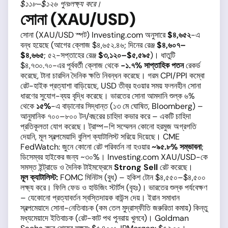
$১১৮–$১২৬ পুনঃলক্ষ্য করে।
সোনা (XAU/USD)
সোনা (XAU/USD স্পট) Investing.com অনুসারে
$৪,৬৫২
-এ
বন্ধ হয়েছে (আগের ক্লোজ $৪,৬৫২.৪৬; দিনের রেঞ্জ
$৪,৬০৭–
$৪,৬৬৫
; ৫২-সপ্তাহের রেঞ্জ
$৩,১২০–$৫,৫৯৫
)। ধাতুটি
$৪,৭৩০.৭০-এর পূর্ববর্তী ক্লোজ থেকে
−১.৭% সাপ্তাহিক পতন
রেকর্ড
করেছে, টানা চারদিন দৈনিক ক্ষতি নিবন্ধন করেছে। গরম CPI/PPI কম্বো
রেট-হাইক প্রত্যাশা বাড়িয়েছে, USD তীব্র হওয়ার সময় ফলনহীন সোনা
ধারণের সুযোগ-ব্যয় বৃদ্ধি করেছে। ভারতের সোনা আমদানি শুল্ক ৬%
থেকে
১৫%
-এ বাড়ানোর সিদ্ধান্ত (১৩ মে ঘোষিত, Bloomberg) –
আনুমানিক ৭০০–৮০০ টন/বছরের চাহিদা কভার করে – একটি চাহিদা
প্রতিকূলতা যোগ করেছে। ট্রাম্প–শি সম্মেলন কোনো হরমুজ অগ্রগতি
দেয়নি, মূল স্বল্পমেয়াদি বুলিশ ক্যাটালিস্ট সরিয়ে দিয়েছে। CME
FedWatch: জুনে কোনো রেট পরিবর্তন না হওয়ার
~৯৫.৮% সম্ভাবনা
;
ডিসেম্বর হাইকের জন্য ~৩০%। Investing.com XAU/USD-কে
সমস্ত ইন্ট্রাডে ও দৈনিক টাইমফ্রেমে
Strong Sell
রেট করেছে।
মূল ক্যাটালিস্ট:
FOMC মিনিটস (বুধ) – হকিশ টোন $৪,৫৫০–$৪,৫০০
লক্ষ্য করে। ফিলি ফেড ও হাউজিং স্টার্টস (বৃহঃ)। ভারতের শুল্ক পর্যবেক্ষণ
– যেকোনো প্রত্যাবর্তন স্বস্তিদায়ক বাউন্স দেয়। ইরান সমাধান
স্বল্পমেয়াদে সোনা-নেতিবাচক (কম তেল মুদ্রাস্ফীতি জরুরিতা কমায়) কিন্তু
মধ্যমেয়াদে ইতিবাচক (রেট-কাট পথ পুনরায় খুলবে)। Goldman