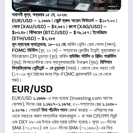
সমাপনী মূল্য, শুক্রবার ১৫ মে, ২০২৬:
EUR/USD – ১.১৬৬৯
|
ব্রেন্ট ক্রুড অয়েল ফিউচার্স – $১০৭.০০
|
সোনা (XAU/USD) – $৪,৬৫২
|
রুপো (XAG/USD) –
$৮৩.৪৮
|
বিটকয়েন (BTC/USD) – $৭৯,১৫৭
|
ইথেরিয়াম
(ETH/USD) – $২,২৮৫
মূল ম্যাক্রো ক্যালেন্ডার, ১৮–২২ মে:
মার্কিন পেন্ডিং হোম সেলস (মঙ্গল);
FOMC মিনিটস
(বুধ, ২০ মে) – সপ্তাহের কেন্দ্রীয় ইভেন্ট; যুক্তরাজ্য ও
ইউরোজোন CPI চূড়ান্ত (বুধ); মার্কিন
হাউজিং স্টার্টস ও বিল্ডিং পারমিটস
(বৃহঃ); ফিলাডেলফিয়া ফেড ম্যানুফ্যাকচারিং ইনডেক্স (বৃহঃ);
মিশিগান
বিশ্ববিদ্যালয় সেন্টিমেন্ট – মে চূড়ান্ত
(শুক্র)। কোনো ফেড বক্তা নেই
(১৭–১৮ জুন বৈঠকের জন্য প্রি-FOMC ব্ল্যাকআউট ২৯ মে থেকে
শুরু)।
EUR/USD
EUR/USD
১.১৬৬৯
-এ বন্ধ হয়েছে (Investing.com আগের
ক্লোজ), দিনের রেঞ্জ
১.১৬১৭–১.১৬৭৫
, ৫২-সপ্তাহের রেঞ্জ
১.১১৩০–
১.২০৭৯
। পেয়ারটি
টানা পাঁচদিন পতন
রেকর্ড করেছে – এপ্রিলের শুরু
থেকে সবচেয়ে খারাপ সাপ্তাহিক পারফরম্যান্স – যা গরম CPI/PPI প্রিন্ট
এবং DXY ৯৯-এর উপরে ওঠার দ্বারা চালিত হয়েছে। মূল্য ২০-দিনের
SMA (~১.১৭০০) এবং ১০০-দিনের SMA (~১.১৬৬০)-এর নিচে