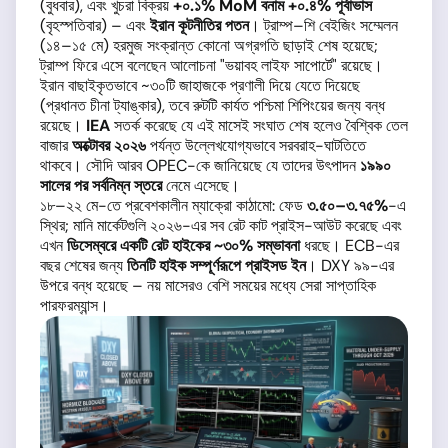
(বুধবার), এবং খুচরা বিক্রয়
+০.১% MoM বনাম +০.৪% পূর্বাভাস
(বৃহস্পতিবার) – এবং
ইরান কূটনীতির পতন
। ট্রাম্প–শি বেইজিং সম্মেলন
(১৪–১৫ মে) হরমুজ সংক্রান্ত কোনো অগ্রগতি ছাড়াই শেষ হয়েছে;
ট্রাম্প ফিরে এসে বলেছেন আলোচনা "ভয়াবহ লাইফ সাপোর্টে" রয়েছে।
ইরান বাছাইকৃতভাবে ~৩০টি জাহাজকে প্রণালী দিয়ে যেতে দিয়েছে
(প্রধানত চীনা ট্যাঙ্কার), তবে রুটটি কার্যত পশ্চিমা শিপিংয়ের জন্য বন্ধ
রয়েছে।
IEA
সতর্ক করেছে যে এই মাসেই সংঘাত শেষ হলেও বৈশ্বিক তেল
বাজার
অক্টোবর ২০২৬
পর্যন্ত উল্লেখযোগ্যভাবে সরবরাহ-ঘাটতিতে
থাকবে। সৌদি আরব OPEC-কে জানিয়েছে যে তাদের উৎপাদন
১৯৯০
সালের পর সর্বনিম্ন স্তরে
নেমে এসেছে।
১৮–২২ মে-তে প্রবেশকালীন ম্যাক্রো কাঠামো: ফেড
৩.৫০–৩.৭৫%
-এ
স্থির; মানি মার্কেটগুলি ২০২৬-এর সব রেট কাট প্রাইস-আউট করেছে এবং
এখন
ডিসেম্বরে একটি রেট হাইকের ~৩০% সম্ভাবনা
ধরছে। ECB-এর
বছর শেষের জন্য
তিনটি হাইক সম্পূর্ণরূপে প্রাইসড ইন
। DXY ৯৯-এর
উপরে বন্ধ হয়েছে – নয় মাসেরও বেশি সময়ের মধ্যে সেরা সাপ্তাহিক
পারফরম্যান্স।