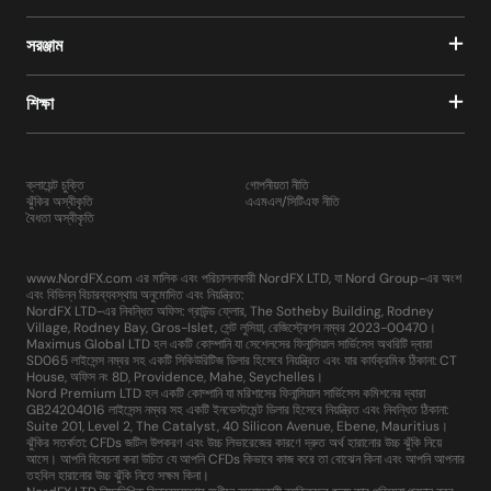
সরঞ্জাম
শিক্ষা
ক্লায়েন্ট চুক্তি
গোপনীয়তা নীতি
ঝুঁকির অস্বীকৃতি
এএমএল/সিটিএফ নীতি
বৈধতা অস্বীকৃতি
www.NordFX.com এর মালিক এবং পরিচালনাকারী NordFX LTD, যা Nord Group-এর অংশ
এবং বিভিন্ন বিচারব্যবস্থায় অনুমোদিত এবং নিয়ন্ত্রিত:
NordFX LTD-এর নিবন্ধিত অফিস: গ্রাউন্ড ফ্লোর, The Sotheby Building, Rodney
Village, Rodney Bay, Gros-Islet, সেন্ট লুসিয়া, রেজিস্ট্রেশন নম্বর 2023-00470।
Maximus Global LTD হল একটি কোম্পানি যা সেশেলসের ফিনান্সিয়াল সার্ভিসেস অথরিটি দ্বারা
SD065 লাইসেন্স নম্বর সহ একটি সিকিউরিটিজ ডিলার হিসেবে নিয়ন্ত্রিত এবং যার কার্যক্রমিক ঠিকানা: CT
House, অফিস নং 8D, Providence, Mahe, Seychelles।
Nord Premium LTD হল একটি কোম্পানি যা মরিশাসের ফিনান্সিয়াল সার্ভিসেস কমিশনের দ্বারা
GB24204016 লাইসেন্স নম্বর সহ একটি ইনভেস্টমেন্ট ডিলার হিসেবে নিয়ন্ত্রিত এবং নিবন্ধিত ঠিকানা:
Suite 201, Level 2, The Catalyst, 40 Silicon Avenue, Ebene, Mauritius।
ঝুঁকির সতর্কতা: CFDs জটিল উপকরণ এবং উচ্চ লিভারেজের কারণে দ্রুত অর্থ হারানোর উচ্চ ঝুঁকি নিয়ে
আসে। আপনি বিবেচনা করা উচিত যে আপনি CFDs কিভাবে কাজ করে তা বোঝেন কিনা এবং আপনি আপনার
তহবিল হারানোর উচ্চ ঝুঁকি নিতে সক্ষম কিনা।