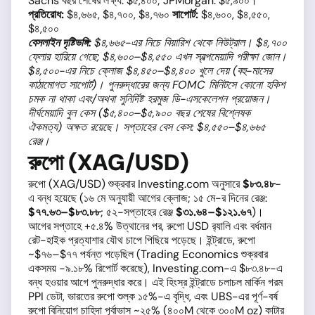
Sachs বছর শেষের লক্ষ্য: $৫,৪০০; JPMorgan: $৫,৯০০।
প্রতিরোধ:
$৪,৬৬৫, $৪,৭০০, $৪,৭৬০
সাপোর্ট:
$৪,৬০০, $৪,৫৫০,
$৪,৫০০
বেসলাইন দৃষ্টিভঙ্গি:
$৪,৬৬৫-এর নিচে বিয়ারিশ থেকে নিউট্রাল। $৪,৭০০
ফ্লোর হারিয়ে গেছে; $৪,৬০০–$৪,৫৫০ এখন স্বল্পমেয়াদি পরীক্ষা জোন।
$৪,৫০০-এর নিচে ক্লোজ $৪,৪৫০–$৪,৪০০ খুলে দেয় (বহু-মাসের
কাঠামোগত সাপোর্ট)। পুনরুদ্ধারের জন্য FOMC মিনিটসে কোনো হকিশ
চমক না থাকা এবং/অথবা সুনির্দিষ্ট হরমুজ ডি-এসকেলেশন প্রয়োজন।
দীর্ঘমেয়াদি বুল কেস ($৫,৪০০–$৫,৯০০ বছর শেষের বিশ্লেষক
ঐকমত্য) অক্ষত রয়েছে। সপ্তাহের বেস কেস: $৪,৫৫০–$৪,৬৬৫
রেঞ্জ।
রুপো (XAG/USD)
রুপো (XAG/USD) শুক্রবার Investing.com অনুসারে
$৮৩.৪৮
-
এ বন্ধ হয়েছে (১৬ মে অনুযায়ী আগের ক্লোজ; ১৫ মে-র দিনের রেঞ্জ:
$৭৭.৬৩–$৮৩.৮৮
; ৫২-সপ্তাহের রেঞ্জ
$৩১.৬৪–$১২১.৬৭
)।
আগের সপ্তাহে +৫.৪% উত্থানের পর, রুপো USD র‍্যালি এবং বর্ধমান
রেট-হাইক প্রত্যাশার যৌথ চাপে পিছিয়ে পড়েছে। ইন্ট্রাডে, রুপো
~$৭৬–$৭৭ পর্যন্ত পড়েছিল (Trading Economics শুক্রবার
একসময় −৯.১৮% রিপোর্ট করেছে), Investing.com-এ $৮৩.৪৮-এ
বন্ধ হওয়ার আগে পুনরুদ্ধার করে। এই হিংস্র ইন্ট্রাডে চলাচল মার্কিন গরম
PPI ডেটা, ভারতের রুপো শুল্ক ১৫%-এ বৃদ্ধি, এবং UBS-এর পূর্ণ-বর্ষ
রুপো বিনিয়োগ চাহিদা পূর্বাভাস ~২৫% (৪০০M থেকে ৩০০M oz) কাটার