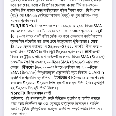
করে এবং সোনা, রুপো ও ক্রিপ্টোর সেলঅফ বাড়ায়; নিউট্রাল-থেকে-
ডোভিশ রিড সমস্ত যন্ত্রে স্বস্তিদায়ক বাউন্স ট্রিগার করে। ফিলি ফেড
(বৃহঃ) এবং UMich সেন্টিমেন্ট ফাইনাল (শুক্র) সম্পূরক চাহিদা-পার্শ্ব
সংকেত প্রদান করে।
EUR/USD
পাঁচ দিনের পতনের পর ~১.১৬২০-এ ২০০-দিনের SMA
রক্ষা করে; ১.১৫৮০-এর নিচে ব্রেক ১.১৪৮৩–১.১৪৯৭ খুলে দেয়।
ব্রেন্ট
$১০৪-এর উপরে একটি বুলিশ ঝোঁক ধরে রাখে, তেহরানের প্রতি ট্রাম্পের
ক্রমবর্ধমান অধৈর্যতা সমাধানের চেয়ে উত্তেজনার ঝুঁকি বাড়ায়।
সোনা
$৪,৭০০ ফ্লোর হারানোর পর $৪,৬০০–$৪,৫৫০ সাপোর্ট পরীক্ষা করে –
একটি হকিশ FOMC মিনিটস প্রিন্ট $৪,৫০০ হুমকি দেয়।
রুপো
একটি
বিস্ফোরক ইন্ট্রাডে পরিবেশে নেভিগেট করে: ৫০-দিনের SMA ($৮২.৬৭)
তাৎক্ষণিক ঊর্ধ্বমুখী লক্ষ্য; ২০০-দিনের SMA ($৭৫.২৩) কাঠামোগত
ফ্লোর।
বিটকয়েন
$৭৯,০০০-এর উপরে একত্রিত হয়, ২০০-দিনের
EMA ($৮২,২২৮) সিদ্ধান্তমূলক ব্রেকআউট স্তর হিসাবে; CLARITY
অ্যাক্ট গতি প্রাথমিক ক্যাটালিস্ট।
ইথেরিয়াম
BTC-এর চেয়ে কম পারফর্ম
করে এবং $২,৩৬১–$২,৩৬৭ MA ক্লাস্টারকে মূল সিলিং হিসাবে মুখোমুখি
হয়, $২,১৫০ নিম্নমুখী পিভট হিসাবে।
NordFX বিশ্লেষণাত্মক গোষ্ঠী
দাবিত্যাগ: এই উপকরণগুলি একটি বিনিয়োগ সুপারিশ বা আর্থিক বাজারে
কাজ করার নির্দেশিকা নয় এবং শুধুমাত্র তথ্যমূলক উদ্দেশ্যে। আর্থিক
বাজারে ট্রেডিং ঝুঁকিপূর্ণ এবং জমাকৃত তহবিলের সম্পূর্ণ ক্ষতির দিকে নিয়ে
যেতে পারে।