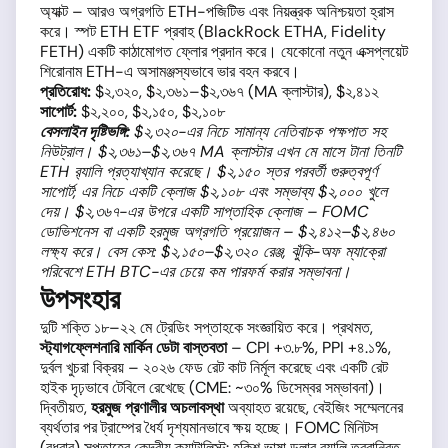
অ্যাক্ট – আরও অগ্রগতি ETH-পজিটিভ এবং নিয়ন্ত্রক অনিশ্চয়তা হ্রাস
করে। স্পট ETH ETF প্রবাহ (BlackRock ETHA, Fidelity
FETH) একটি কাঠামোগত ফ্লোর প্রদান করে। যেকোনো নতুন এক্সপ্লয়েট
শিরোনাম ETH-এ অসামঞ্জস্যভাবে ভার বহন করবে।
প্রতিরোধ:
$২,৩২০, $২,৩৬১–$২,৩৬৭ (MA ক্লাস্টার), $২,৪১২
সাপোর্ট:
$২,২০০, $২,১৫০, $২,১০৮
বেসলাইন দৃষ্টিভঙ্গি:
$২,৩২০-এর নিচে সামান্য নেতিবাচক পক্ষপাত সহ
নিউট্রাল। $২,৩৬১–$২,৩৬৭ MA ক্লাস্টার এখন মে মাসে টানা তিনটি
ETH র‍্যালি প্রত্যাখ্যান করেছে। $২,১৫০ স্তর পরবর্তী গুরুত্বপূর্ণ
সাপোর্ট; এর নিচে একটি ক্লোজ $২,১০৮ এবং সম্ভাব্য $২,০০০ খুলে
দেয়। $২,৩৬৭-এর উপরে একটি সাপ্তাহিক ক্লোজ – FOMC
ডোভিশনেস বা একটি হরমুজ অগ্রগতি প্রয়োজন – $২,৪১২–$২,৪৬০
লক্ষ্য করে। বেস কেস: $২,১৫০–$২,৩২০ রেঞ্জ, ঝুঁকি-অফ ম্যাক্রো
পরিবেশে ETH BTC-এর চেয়ে কম পারফর্ম করার সম্ভাবনা।
উপসংহার
দুটি শক্তি ১৮–২২ মে ট্রেডিং সপ্তাহকে সংজ্ঞায়িত করে। প্রথমত,
স্ট্যাগফ্লেশনারি মার্কিন ডেটা বাস্তবতা
– CPI +৩.৮%, PPI +৪.১%,
দুর্বল খুচরা বিক্রয় – ২০২৬ ফেড রেট কাট নির্মূল করেছে এবং একটি রেট
হাইক দৃঢ়ভাবে টেবিলে রেখেছে (CME: ~৩০% ডিসেম্বর সম্ভাবনা)।
দ্বিতীয়ত,
হরমুজ প্রণালীর অচলাবস্থা
অব্যাহত রয়েছে, বেইজিং সম্মেলনের
ব্যর্থতার পর ট্রাম্পের ধৈর্য দৃশ্যমানভাবে ক্ষয় হচ্ছে। FOMC মিনিটস
(বুধবার) সপ্তাহের কেন্দ্রীয় ক্যাটালিস্ট: হকিশ ভাষা ডলার র‍্যালি ত্বরান্বিত