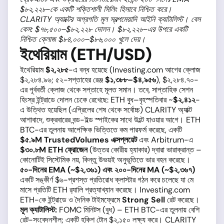
$৮২,২২৮-কে একটি শক্তিশালী সিলিং হিসাবে নিশ্চিত করে।
CLARITY অ্যাক্টের অগ্রগতি মূল স্বল্পমেয়াদি আইনি ক্যাটালিস্ট। বেস
কেস: $৭৮,৫০০–$৮২,২২৮ দোলন। $৮২,২২৮-এর উপরে একটি
নিশ্চিত ক্লোজ $৮৪,০০০–$৮৬,০০০ খুলে দেয়।
ইথেরিয়াম (ETH/USD)
ইথেরিয়াম
$২,২৮৫
-এ বন্ধ হয়েছে (Investing.com আগের ক্লোজ
$২,২৮৪.৯৬; ৫২-সপ্তাহের রেঞ্জ
$১,৩৮৮–$৪,৯৫৬
), $২,২৮৪.৭০-
এর পূর্ববর্তী ক্লোজ থেকে সপ্তাহে মূলত সমান। তবে, সাপ্তাহিক সেশন
হিংস্র ইন্ট্রাডে দোলন ঢেকে রেখেছে: ETH বুধ–বৃহস্পতিবার ~
$২,৪১২
-
এ উত্থিত হয়েছিল (এপ্রিলের শেষ থেকে সর্বোচ্চ) CLARITY অ্যাক্ট
আশাবাদে, শুক্রবারের বন্ড-ইল্ড স্পাইকের সাথে উল্টে যাওয়ার আগে। ETH
BTC-এর তুলনায় আপেক্ষিক ভিত্তিতে কম পারফর্ম করেছে, একটি
$৫.৯M TrustedVolumes এক্সপ্লয়েট
এবং Arbitrum-এ
$৩০.৮M ETH ফ্রোজেন
(উত্তর কোরীয় হ্যাকার) দ্বারা ভারাক্রান্ত –
কোনোটিই সিস্টেমিক নয়, কিন্তু উভয়ই অনুভূতিতে ভার বহন করেছে।
৫০-দিনের EMA (~$২,৩৬১) এবং ২০০-দিনের MA (~$২,৩৬৭)
একটি সঙ্কীর্ণ $৬-প্রশস্ত প্রতিরোধ ক্লাস্টার গঠন করে চলেছে যা মে
মাসে প্রতিটি ETH র‍্যালি প্রত্যাখ্যান করেছে। Investing.com
ETH-কে ইন্ট্রাডে ও দৈনিক টাইমফ্রেমে
Strong Sell
রেট করেছে।
মূল ক্যাটালিস্ট:
FOMC মিনিটস (বুধ) – ETH BTC-এর তুলনায় বেশি
রেট-সংবেদনশীল; একটি হকিশ টোন $২,১৫০ লক্ষ্য করে। CLARITY