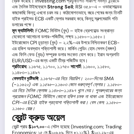
ব্রেক করেছে। Investing.com প্রযুক্তিগত সারাংশ: সমস্ত ইন্ট্রাডে
এবং দৈনিক টাইমফ্রেমে
Strong Sell
; RSI ৩৫.৮-এ – ওভারসোল্ডের
কাছাকাছি কিন্তু এখনো চরম নয়। কাঠামোগতভাবে, বছর শেষের জন্য তিনটি
হাইক প্রাইসড ECB একটি ফ্লোর সরবরাহ করে, কিন্তু স্বল্পমেয়াদি গতি
ডলারের পক্ষে।
মূল ক্যাটালিস্ট:
FOMC মিনিটস (বুধ) – হাইক থ্রেশহোল্ড সংক্রান্ত
যেকোনো আলোচনা ডলার-পজিটিভ, লক্ষ্য ১.১৫৮০–১.১৫৫০।
ইউরোজোন CPI চূড়ান্ত (বুধ) – ২.২%-এর উপরে নিশ্চিতকরণ ECB-
এর হকিশ অবস্থান শক্তিশালী করে। মার্কিন পেন্ডিং হোম সেলস (মঙ্গল)
এবং ফিলি ফেড (বৃহঃ) সম্পূরক ডলার সংকেত যোগ করে। ইরান অগ্রগতি
EUR/USD-এর জন্য একটি তীব্র পজিটিভ হবে।
প্রতিরোধ:
১.১৬৭৫, ১.১৭০০, ১.১৭৫০
সাপোর্ট:
১.১৬০০, ১.১৫৮০,
১.১৪৮৩–১.১৪৯৭
বেসলাইন দৃষ্টিভঙ্গি:
১.১৬৭৫-এর নিচে বিয়ারিশ। ২০০-দিনের SMA
(~১.১৬২০) এবং ১.১৫৯৮–১.১৬০৩ জোন গুরুত্বপূর্ণ ফ্লোর। ১.১৫৮০-
এর নিচে দৈনিক ক্লোজ ১.১৪৮৩–১.১৪৯৭ খুলে দেয়। পুনরুদ্ধারের জন্য
প্রয়োজন FOMC মিনিটসে কোনো হকিশ চমক না থাকা এবং ইউরোজোন
CPI-এর ECB হাইক প্রত্যাশা শক্তিশালী করা। বেস কেস: ১.১৫৮০–
১.১৬৮০ রেঞ্জ।
ব্রেন্ট ক্রুড অয়েল
ব্রেন্ট প্রায়
$১০৭.০০
-এ সেটল হয়েছে (Investing.com; Trading
Economics: ১৫ মে $১০৬.৮৯, দিনে +১.১১%), $১০১.২৯-এর