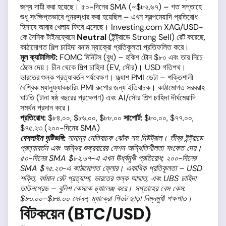
জন্য দায়ী করা হয়েছে। ৫০-দিনের SMA (~$৮২.৬৭) – গত সপ্তাহে
শুধু সংক্ষিপ্তভাবে পুনরুদ্ধার করা হয়েছিল – এখন স্বল্পমেয়াদি প্রতিরোধ
হিসাবে আবার খেলায় ফিরে এসেছে। Investing.com XAG/USD-
কে দৈনিক টাইমফ্রেমে
Neutral
(ইন্ট্রাডে Strong Sell) রেট করেছে,
কাঠামোগত শিল্প চাহিদা বনাম ম্যাক্রো প্রতিকূলতা প্রতিফলিত করে।
মূল ক্যাটালিস্ট:
FOMC মিনিটস (বুধ) – হকিশ টোন $৮০ এবং তার নিচে
ঠেলে দেয়। চীন থেকে শিল্প চাহিদা (EV, সৌর)। USD গতিপথ।
ভারতের শুল্ক প্রত্যাবর্তন পর্যবেক্ষণ। ফ্ল্যাশ PMI ডেটা – শক্তিশালী
বৈশ্বিক ম্যানুফ্যাকচারিং PMI রুপোর জন্য ইতিবাচক। কাঠামোগত সরবরাহ
ঘাটতি (টানা ষষ্ঠ বছরের প্রক্ষেপণ) এবং AI/সৌর শিল্প চাহিদা দীর্ঘমেয়াদি
সমর্থন প্রদান করে।
প্রতিরোধ:
$৮৪.০০, $৮৬.০০, $৮৮.০০
সাপোর্ট:
$৮০.০০, $৭৭.০০,
$৭৫.২৩ (২০০-দিনের SMA)
বেসলাইন দৃষ্টিভঙ্গি:
সামান্য নেতিবাচক ঝোঁক সহ নিউট্রাল। তীব্র ইন্ট্রাডে
প্রত্যাবর্তন এবং অস্থির শুক্রবারের সেশন অস্থিতিশীলতা সংকেত দেয়।
৫০-দিনের SMA $৮২.৬৭-এ এখন ঊর্ধ্বমুখী প্রতিরোধ; ২০০-দিনের
SMA $৭৫.২৩-এ কাঠামোগত ফ্লোর। একাধিক প্রতিকূলতা – USD
শক্তি, বর্ধমান রেট প্রত্যাশা, ভারতের শুল্ক আঘাত, এবং UBS চাহিদা
ডাউনগ্রেড – বুলিশ কেসকে চ্যালেঞ্জ করে। সপ্তাহের বেস কেস:
$৮০.০০–$৮৪.০০ দোলন, ম্যাক্রো পিভট ছাড়া নিম্নমুখী পক্ষপাত।
বিটকয়েন (BTC/USD)