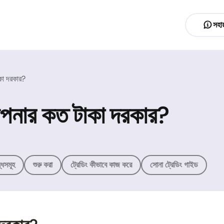
সহায
াকা দরকার?
 আপনার কত টাকা দরকার?
্ধসমূহ
শুরু করা
ট্রেডিং কীভাবে কাজ করে
সোনা ট্রেডিং গাইড