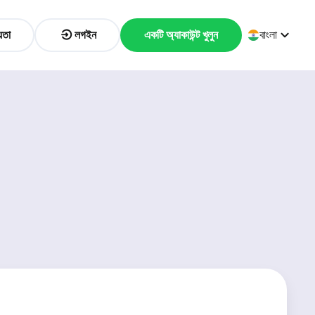
়তা
লগইন
একটি অ্যাকাউন্ট খুলুন
বাংলা