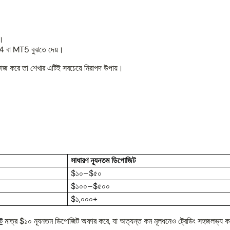
ে।
 বা MT5 বুঝতে দেয়।
কাজ করে তা শেখার এটিই সবচেয়ে নিরাপদ উপায়।
সাধারণ ন্যূনতম ডিপোজিট
$১০–$৫০
$১০০–$৫০০
$১,০০০+
ে
মাত্র $১০ ন্যূনতম ডিপোজিট অফার করে, যা অত্যন্ত কম মূলধনেও ট্রেডিং সহজলভ্য