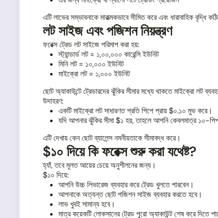
এটি লাভের সম্ভাবনাকে মারাত্মকভাবে সীমিত করে এবং ধারাবাহিক বৃদ্ধি 
লট সাইজ এবং পজিশন নিয়ন্ত্রণ
ফরেক্স ট্রেড লট সাইজে পরিমাপ করা হয়:
স্ট্যান্ডার্ড লট = ১,০০,০০০ কারেন্সি ইউনিট
মিনি লট = ১০,০০০ ইউনিট
মাইক্রো লট = ১,০০০ ইউনিট
ছোট অ্যাকাউন্টে ট্রেডারদের ঝুঁকির সীমার মধ্যে থাকতে মাইক্রো লট ব্য
উদাহরণ:
একটি মাইক্রো লট সাধারণত প্রতি পিপে প্রায় $০.১০ মুভ করে।
যদি আপনার ঝুঁকির সীমা $১ হয়, তাহলে আপনি কেবলমাত্র ১০-পিপ
এটি দেখায় কেন ছোট ব্যালেন্স নমনীয়তাকে সীমাবদ্ধ করে।
$১০ দিয়ে কি ফরেক্স শুরু করা যথেষ্ট?
হ্যাঁ, তবে মূলত আয়ের চেয়ে অনুশীলনের জন্য।
$১০ দিয়ে:
আপনি উচ্চ লিভারেজ ব্যবহার করে ট্রেড খুলতে পারবেন।
আপনাকে অত্যন্ত ছোট পজিশন সাইজ ব্যবহার করতে হবে।
লাভ খুবই সামান্য হবে।
মাত্র কয়েকটি লোকসানের ট্রেড পুরো অ্যাকাউন্ট শেষ করে দিতে প