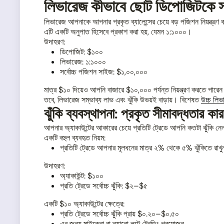
লিভারেজ কীভাবে ছোট ডিপোজিটকে 
লিভারেজ আপনাকে আপনার প্রকৃত ব্যালেন্সের চেয়ে বড় পজিশন নিয়ন্ত্রণ
এটি একটি অনুপাত হিসেবে প্রকাশ করা হয়, যেমন ১:১০০০।
উদাহরণ:
ডিপোজিট: $১০০
লিভারেজ: ১:১০০০
সর্বোচ্চ পজিশন সাইজ: $১,০০,০০০
মাত্র $১০ দিয়েও আপনি বাজারে $১০,০০০ পর্যন্ত নিয়ন্ত্রণ করতে পারে
তবে, লিভারেজ সম্ভাব্য লাভ এবং ঝুঁকি উভয়ই বাড়ায়। বিশেষত
উচ্চ লিভ
ঝুঁকি ব্যবস্থাপনা: প্রকৃত সীমাবদ্ধতার কা
আপনার অ্যাকাউন্টের আকারের চেয়ে প্রতিটি ট্রেডে আপনি কতটা ঝুঁকি নেন
একটি বহুল ব্যবহৃত নিয়ম:
প্রতিটি ট্রেডে আপনার মূলধনের মাত্র ২% থেকে ৫% ঝুঁকিতে রাখ
উদাহরণ:
অ্যাকাউন্ট: $১০০
প্রতি ট্রেডে সর্বোচ্চ ঝুঁকি: $২–$৫
একটি $১০ অ্যাকাউন্টের ক্ষেত্রে:
প্রতি ট্রেডে সর্বোচ্চ ঝুঁকি প্রায় $০.২০–$০.৫০
এর জন্য মাইক্রো বা ন্যানো লটে ট্রেডিং প্রয়োজন