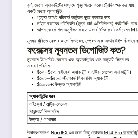
হ্যাঁ, ডেমো অ্যাকাউন্টের মাধ্যমে শূন্য খরচে ফরেক্স ট্রেডিং শুরু করা যায়।
একটি ডেমো অ্যাকাউন্ট:
প্রকৃত অর্থের পরিবর্তে ভার্চুয়াল ফান্ড ব্যবহার করে।
লাইভ বাজারের পরিস্থিতি (মূল্য, চার্ট, এক্সিকিউশন) প্রতিলিপি কর
আপনাকে কৌশল অনুশীলন করতে এবং
ট্রেডিং প্ল্যাটফর্ম
যেমন MT4
মূলধন ঝুঁকিতে ফেলার আগে লিভারেজ, স্প্রেড এবং অর্ডার টাইপ কীভাবে 
ফরেক্সের ন্যূনতম ডিপোজিট কত?
ন্যূনতম ডিপোজিট ব্রোকার এবং অ্যাকাউন্টের ধরন অনুযায়ী ভিন্ন হয়।
সাধারণ পরিসীমা:
$১০–$৫০: মাইক্রো অ্যাকাউন্ট বা এন্ট্রি-লেভেল অ্যাকাউন্ট।
$১০০–$৫০০: স্ট্যান্ডার্ড শিক্ষানবিস অ্যাকাউন্ট।
$১,০০০+: উন্নত অ্যাকাউন্ট।
অ্যাকাউন্টের ধরন
মাইক্রো / এন্ট্রি-লেভেল
স্ট্যান্ডার্ড শিক্ষানবিস
উন্নত / পেশাদার
উদাহরণস্বরূপ,
NordFX
এর মতো কিছু ব্রোকার
MT4 Pro অ্যাকাউন্ট