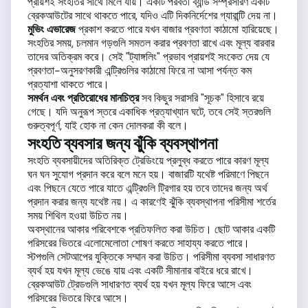
প্রায়শই সংহতির সাথে মিলে যায়। একটি পরবর্তী ব্যান্ড সম্প্রসারণ একটি
ব্রেকআউটের সাথে থাকতে পারে, যদিও এটি দিকনির্দেশের গ্যারান্টি দেয় না।
মুভিং এভারেজ
প্রকাশ করতে পারে যখন বাজার প্রবণতা কাঠামো হারিয়েছে।
সংহতির সময়, চলমান গড়গুলি সমতল করার প্রবণতা রাখে এবং মূল্য বারবার
তাদের অতিক্রম করে। সেই "ট্যাঙ্গলিং" প্রভাব প্রায়শই সংকেত দেয় যে
প্রবণতা-অনুসরণকারী এন্ট্রিগুলির কাঠামো ফিরে না আসা পর্যন্ত কম
প্রত্যাশা থাকতে পারে।
সমর্থন এবং প্রতিরোধের মানচিত্র
সব কিছুর সরাসরি "সূচক" হিসাবে রয়ে
গেছে। যদি অনুরূপ স্তরে একাধিক প্রত্যাখ্যান ঘটে, তবে সেই স্তরগুলি
গুরুত্বপূর্ণ, যাই হোক না কেন দোলকরা কী বলে।
সংহতি ব্যবসার জন্য ঝুঁকি ব্যবস্থাপনা
সংহতি ব্যবসায়ীদের অতিরিক্ত ট্রেডিংয়ে প্রলুব্ধ করতে পারে কারণ মূল্য
ঘন ঘন সুযোগ প্রদান করে বলে মনে হয়। বাজারটি যথেষ্ট পরিমাণে পিছনে
এবং পিছনে যেতে পারে যাতে এন্ট্রিগুলি ট্রিগার হয় তবে তাদের জন্য অর্থ
প্রদান করার জন্য যথেষ্ট নয়। এ কারণেই ঝুঁকি ব্যবস্থাপনা পরিসীমা শর্তের
সময় শিথিল হওয়া উচিত নয়।
অবস্থানের আকার পরিবেশকে প্রতিফলিত করা উচিত। ছোট আকার একটি
পরিসরের ভিতরে এলোমেলোতা শোষণ করতে সাহায্য করতে পারে।
স্টপগুলি সেটআপের যুক্তিকে সম্মান করা উচিত। পরিসীমা ব্যবসা সাধারণত
ব্যর্থ হয় যখন মূল্য ভেঙে যায় এবং একটি সীমানার বাইরে ধরে রাখে।
ব্রেকআউট ট্রেডগুলি সাধারণত ব্যর্থ হয় যখন মূল্য ফিরে আসে এবং
পরিসরের ভিতরে ফিরে আসে।