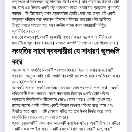
লক্ষ্যগুলি বাস্তবসম্মত আন্দোলনের সাথে মেলে। যদি পরিসরের উচ্চতা ছোট
হয়, তবে এর ভিতরে একটি বড় প্রবণতা-মতো পেআফের প্রত্যাশা খুব কমই
ন্যায্য। বিপরীতভাবে, যখন ব্রেকআউট ট্রেডিং করা হয়, তখন এটি একটি
সম্ভাব্য পরিমাপ করা পদক্ষেপ হিসাবে পরিসরের উচ্চতার পরিপ্রেক্ষিতে
চিন্তা করতে সহায়ক হয়, যখন নমনীয় থাকে কারণ বাজারগুলি নিখুঁত
জ্যামিতিতে চলে না।
সবচেয়ে গুরুত্বপূর্ণ, একটি ব্যবসায়ী
প্রবেশ করার আগে
জানা উচিত যে
ধারণাটিকে ভুল প্রমাণ করবে। সংহতি অস্পষ্ট চিন্তাভাবনাকে শাস্তি দেয়।
সংহতির সাথে ব্যবসায়ীরা যে সাধারণ ভুলগুলি
করে
অনেক ক্ষতি সংহতিকে একটি প্রবণতা হিসাবে বিবেচনা করার কারণে ঘটে।
প্রবণতা-অনুসরণকারী কৌশলগুলি প্রায়শই স্তরগুলি বারবার অতিক্রম করার
সময় হুইপস তৈরি করে।
আরেকটি সাধারণ ত্রুটি হল উচ্চ-সময়ের ফ্রেম প্রসঙ্গ উপেক্ষা করা। একটি
শক্তিশালী উচ্চ-সময়ের ফ্রেম প্রবণতার বিরুদ্ধে একটি ছোট পরিসর
প্রবণতার দিকনির্দেশে তীক্ষ্ণভাবে ভেঙে যেতে পারে। একটি প্রধান বহু-
মাসের স্তরে একটি পরিসর একটি বিতরণ অঞ্চলে পরিণত হতে পারে এবং
বিপরীত হতে পারে। এটি কোথায় গঠিত হয় তার উপর নির্ভর করে একই
আকৃতি ভিন্নভাবে আচরণ করতে পারে।
প্রথম ব্রেকআউট তাড়া করা আরেকটি ক্লাসিক ফাঁদ। একটি সীমানার বাইরে
একটি একক স্পাইক সর্বদা একটি বাস্তব বিরতি নয়। একটি বন্ধ, একটি