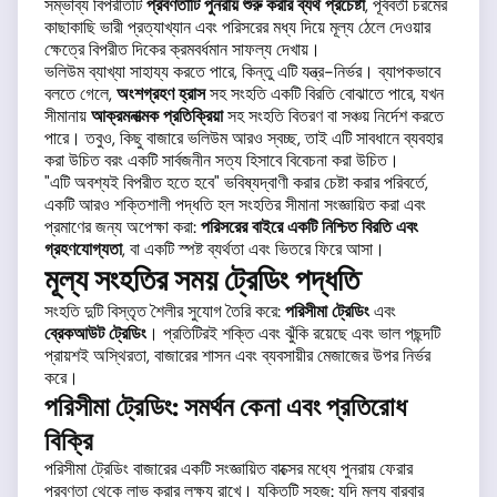
সম্ভাব্য বিপরীতটি
প্রবণতাটি পুনরায় শুরু করার ব্যর্থ প্রচেষ্টা
, পূর্ববর্তী চরমের
কাছাকাছি ভারী প্রত্যাখ্যান এবং পরিসরের মধ্য দিয়ে মূল্য ঠেলে দেওয়ার
ক্ষেত্রে বিপরীত দিকের ক্রমবর্ধমান সাফল্য দেখায়।
ভলিউম ব্যাখ্যা সাহায্য করতে পারে, কিন্তু এটি যন্ত্র-নির্ভর। ব্যাপকভাবে
বলতে গেলে,
অংশগ্রহণ হ্রাস
সহ সংহতি একটি বিরতি বোঝাতে পারে, যখন
সীমানায়
আক্রমনাত্মক প্রতিক্রিয়া
সহ সংহতি বিতরণ বা সঞ্চয় নির্দেশ করতে
পারে। তবুও, কিছু বাজারে ভলিউম আরও স্বচ্ছ, তাই এটি সাবধানে ব্যবহার
করা উচিত বরং একটি সার্বজনীন সত্য হিসাবে বিবেচনা করা উচিত।
"এটি অবশ্যই বিপরীত হতে হবে" ভবিষ্যদ্বাণী করার চেষ্টা করার পরিবর্তে,
একটি আরও শক্তিশালী পদ্ধতি হল সংহতির সীমানা সংজ্ঞায়িত করা এবং
প্রমাণের জন্য অপেক্ষা করা:
পরিসরের বাইরে একটি নিশ্চিত বিরতি এবং
গ্রহণযোগ্যতা
, বা একটি স্পষ্ট ব্যর্থতা এবং ভিতরে ফিরে আসা।
মূল্য সংহতির সময় ট্রেডিং পদ্ধতি
সংহতি দুটি বিস্তৃত শৈলীর সুযোগ তৈরি করে:
পরিসীমা ট্রেডিং
এবং
ব্রেকআউট ট্রেডিং
। প্রতিটিরই শক্তি এবং ঝুঁকি রয়েছে এবং ভাল পছন্দটি
প্রায়শই অস্থিরতা, বাজারের শাসন এবং ব্যবসায়ীর মেজাজের উপর নির্ভর
করে।
পরিসীমা ট্রেডিং: সমর্থন কেনা এবং প্রতিরোধ
বিক্রি
পরিসীমা ট্রেডিং বাজারের একটি সংজ্ঞায়িত বাক্সের মধ্যে পুনরায় ফেরার
প্রবণতা থেকে লাভ করার লক্ষ্য রাখে। যুক্তিটি সহজ: যদি মূল্য বারবার