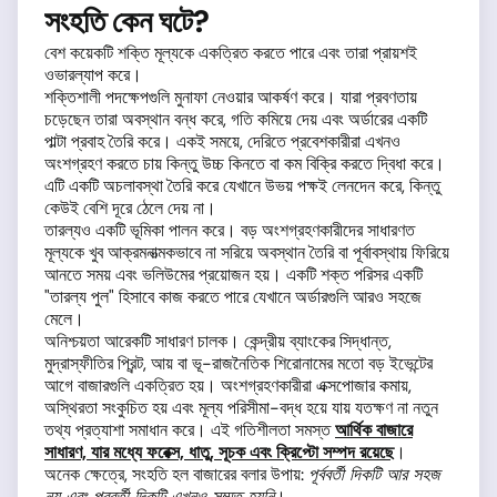
সংহতি কেন ঘটে?
বেশ কয়েকটি শক্তি মূল্যকে একত্রিত করতে পারে এবং তারা প্রায়শই
ওভারল্যাপ করে।
শক্তিশালী পদক্ষেপগুলি মুনাফা নেওয়ার আকর্ষণ করে। যারা প্রবণতায়
চড়েছেন তারা অবস্থান বন্ধ করে, গতি কমিয়ে দেয় এবং অর্ডারের একটি
পাল্টা প্রবাহ তৈরি করে। একই সময়ে, দেরিতে প্রবেশকারীরা এখনও
অংশগ্রহণ করতে চায় কিন্তু উচ্চ কিনতে বা কম বিক্রি করতে দ্বিধা করে।
এটি একটি অচলাবস্থা তৈরি করে যেখানে উভয় পক্ষই লেনদেন করে, কিন্তু
কেউই বেশি দূরে ঠেলে দেয় না।
তারল্যও একটি ভূমিকা পালন করে। বড় অংশগ্রহণকারীদের সাধারণত
মূল্যকে খুব আক্রমনাত্মকভাবে না সরিয়ে অবস্থান তৈরি বা পূর্বাবস্থায় ফিরিয়ে
আনতে সময় এবং ভলিউমের প্রয়োজন হয়। একটি শক্ত পরিসর একটি
"তারল্য পুল" হিসাবে কাজ করতে পারে যেখানে অর্ডারগুলি আরও সহজে
মেলে।
অনিশ্চয়তা আরেকটি সাধারণ চালক। কেন্দ্রীয় ব্যাংকের সিদ্ধান্ত,
মুদ্রাস্ফীতির প্রিন্ট, আয় বা ভূ-রাজনৈতিক শিরোনামের মতো বড় ইভেন্টের
আগে বাজারগুলি একত্রিত হয়। অংশগ্রহণকারীরা এক্সপোজার কমায়,
অস্থিরতা সংকুচিত হয় এবং মূল্য পরিসীমা-বদ্ধ হয়ে যায় যতক্ষণ না নতুন
তথ্য প্রত্যাশা সমাধান করে। এই গতিশীলতা সমস্ত
আর্থিক বাজারে
সাধারণ, যার মধ্যে ফরেক্স, ধাতু, সূচক এবং ক্রিপ্টো সম্পদ রয়েছে
।
অনেক ক্ষেত্রে, সংহতি হল বাজারের বলার উপায়:
পূর্ববর্তী দিকটি আর সহজ
নয় এবং পরবর্তী দিকটি এখনও সম্মত হয়নি
।