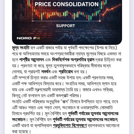
মূল্য সংহতি
হল একটি বাজার পর্যায় যা পূর্ববর্তী পদক্ষেপের (উপর বা নিচে)
পরে বা অনিশ্চয়তার সময়ে অংশগ্রহণকারীরা ন্যায্য মূল্যের বিষয়ে একমত না
হলে
পার্শ্বীয় আন্দোলন
এবং
দিকনির্দেশক অগ্রগতির হ্রাস
দ্বারা চিহ্নিত করা
হয়। প্রবণতা না করে, মূল্য তুলনামূলকভাবে পরিষ্কার সীমানার মধ্যে
দোলায়, যা প্রায়শই
সমর্থন
এবং
প্রতিরোধ
বলা হয়।
এটি সম্পর্কে চিন্তা করার একটি সহজ উপায় হল: একটি প্রবণতার সময়,
একটি পক্ষ আধিপত্য বিস্তার করে। সংহতির সময়, আধিপত্য ম্লান হয়ে
যায় এবং একটি স্বল্পমেয়াদী ভারসাম্য তৈরি হয়। বাজার এখনও সক্রিয়,
কিন্তু নেট ফলাফল হল একটি কমপ্যাক্ট পরিসর।
সংহতি একটি পরিষ্কার অনুভূমিক "বাক্স" হিসাবে উপস্থিত হতে পারে, তবে
এটি আরও শক্ত এবং শক্ত দোল, সংকোচন বা ওভারল্যাপিং মোমবাতি
হিসাবে প্রদর্শিত হয়। মূল বৈশিষ্ট্য হল
পূর্ববর্তী পর্যায়ের তুলনায় আন্দোলনের
সংকোচন
। মূল বৈশিষ্ট্য হল
পূর্ববর্তী পর্যায়ের তুলনায় আন্দোলনের সংকোচন
,
একটি ধারণা যা ক্লাসিক্যাল
প্রযুক্তিগত বিশ্লেষণে
ব্যাপকভাবে আলোচনা
করা হয়েছে।