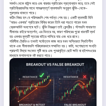
সমর্থন থেকে বাউন্স করে এবং বারবার প্রতিরোধ প্রত্যাখ্যান করে, তবে সেই
প্রতিক্রিয়াগুলির সাথে সামঞ্জস্যপূর্ণ ব্যবসাগুলি অনুকূল ঝুঁকি-থেকে-
পুরস্কার থাকতে পারে।
কঠিন বিষয় হল যে পরিসরগুলি শেষ পর্যন্ত শেষ হয়। একটি ব্যবসায়ী যিনি
"আরও একবার" প্রতিরোধ বিক্রি করেন তিনি ধরা পড়তে পারেন যখন
ব্রেকআউট অবশেষে ঘটে। ঝুঁকি নিয়ন্ত্রণ তাই কেন্দ্রীয়। স্টপগুলি সাধারণত
সীমানার
বাইরে
অন্তর্গত, এর ভিতরে নয়, কারণ পরিসরের পুরো ধারণাটি ব্যর্থ
হয় একবার মূল্যটি স্তরের বাইরে পালিয়ে যায় এবং ধরে রাখে।
পরিসীমা ট্রেডিংও তখনই সর্বোত্তম কাজ করে যখন অস্থিরতা স্থিতিশীল
থাকে এবং সীমানাগুলি পরিষ্কারভাবে সম্মানিত হয়। কাটা, অগোছালো সংহতি
প্রায়শই মিথ্যা সংকেত সৃষ্টি করে এবং পুনরাবৃত্তি ছোট ক্ষতি বা হুইপসওয়ের
মাধ্যমে ফলাফলকে নষ্ট করতে পারে।