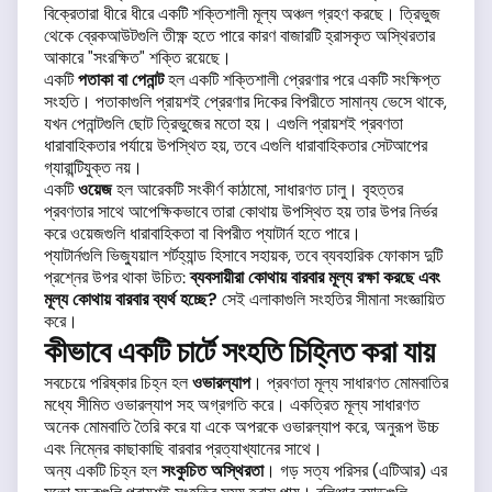
বিক্রেতারা ধীরে ধীরে একটি শক্তিশালী মূল্য অঞ্চল গ্রহণ করছে। ত্রিভুজ
থেকে ব্রেকআউটগুলি তীক্ষ্ণ হতে পারে কারণ বাজারটি হ্রাসকৃত অস্থিরতার
আকারে "সংরক্ষিত" শক্তি রয়েছে।
একটি
পতাকা বা পেনান্ট
হল একটি শক্তিশালী প্রেরণার পরে একটি সংক্ষিপ্ত
সংহতি। পতাকাগুলি প্রায়শই প্রেরণার দিকের বিপরীতে সামান্য ভেসে থাকে,
যখন পেনান্টগুলি ছোট ত্রিভুজের মতো হয়। এগুলি প্রায়শই প্রবণতা
ধারাবাহিকতার পর্যায়ে উপস্থিত হয়, তবে এগুলি ধারাবাহিকতার সেটআপের
গ্যারান্টিযুক্ত নয়।
একটি
ওয়েজ
হল আরেকটি সংকীর্ণ কাঠামো, সাধারণত ঢালু। বৃহত্তর
প্রবণতার সাথে আপেক্ষিকভাবে তারা কোথায় উপস্থিত হয় তার উপর নির্ভর
করে ওয়েজগুলি ধারাবাহিকতা বা বিপরীত প্যাটার্ন হতে পারে।
প্যাটার্নগুলি ভিজ্যুয়াল শর্টহ্যান্ড হিসাবে সহায়ক, তবে ব্যবহারিক ফোকাস দুটি
প্রশ্নের উপর থাকা উচিত:
ব্যবসায়ীরা কোথায় বারবার মূল্য রক্ষা করছে এবং
মূল্য কোথায় বারবার ব্যর্থ হচ্ছে?
সেই এলাকাগুলি সংহতির সীমানা সংজ্ঞায়িত
করে।
কীভাবে একটি চার্টে সংহতি চিহ্নিত করা যায়
সবচেয়ে পরিষ্কার চিহ্ন হল
ওভারল্যাপ
। প্রবণতা মূল্য সাধারণত মোমবাতির
মধ্যে সীমিত ওভারল্যাপ সহ অগ্রগতি করে। একত্রিত মূল্য সাধারণত
অনেক মোমবাতি তৈরি করে যা একে অপরকে ওভারল্যাপ করে, অনুরূপ উচ্চ
এবং নিম্নের কাছাকাছি বারবার প্রত্যাখ্যানের সাথে।
অন্য একটি চিহ্ন হল
সংকুচিত অস্থিরতা
। গড় সত্য পরিসর (এটিআর) এর