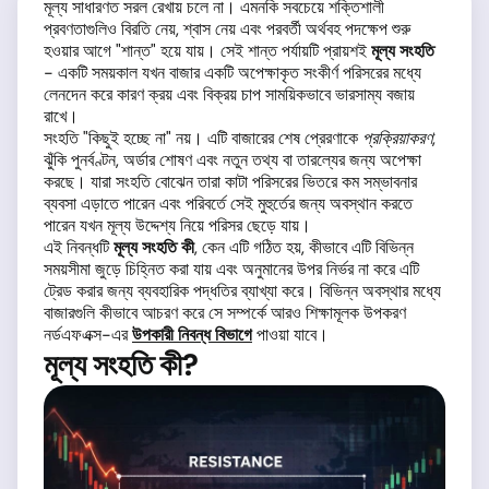
মূল্য সাধারণত সরল রেখায় চলে না। এমনকি সবচেয়ে শক্তিশালী
প্রবণতাগুলিও বিরতি নেয়, শ্বাস নেয় এবং পরবর্তী অর্থবহ পদক্ষেপ শুরু
হওয়ার আগে "শান্ত" হয়ে যায়। সেই শান্ত পর্যায়টি প্রায়শই
মূল্য সংহতি
- একটি সময়কাল যখন বাজার একটি অপেক্ষাকৃত সংকীর্ণ পরিসরের মধ্যে
লেনদেন করে কারণ ক্রয় এবং বিক্রয় চাপ সাময়িকভাবে ভারসাম্য বজায়
রাখে।
সংহতি "কিছুই হচ্ছে না" নয়। এটি বাজারের শেষ প্রেরণাকে
প্রক্রিয়াকরণ
,
ঝুঁকি পুনর্বণ্টন, অর্ডার শোষণ এবং নতুন তথ্য বা তারল্যের জন্য অপেক্ষা
করছে। যারা সংহতি বোঝেন তারা কাটা পরিসরের ভিতরে কম সম্ভাবনার
ব্যবসা এড়াতে পারেন এবং পরিবর্তে সেই মুহুর্তের জন্য অবস্থান করতে
পারেন যখন মূল্য উদ্দেশ্য নিয়ে পরিসর ছেড়ে যায়।
এই নিবন্ধটি
মূল্য সংহতি কী
, কেন এটি গঠিত হয়, কীভাবে এটি বিভিন্ন
সময়সীমা জুড়ে চিহ্নিত করা যায় এবং অনুমানের উপর নির্ভর না করে এটি
ট্রেড করার জন্য ব্যবহারিক পদ্ধতির ব্যাখ্যা করে। বিভিন্ন অবস্থার মধ্যে
বাজারগুলি কীভাবে আচরণ করে সে সম্পর্কে আরও শিক্ষামূলক উপকরণ
নর্ডএফএক্স-এর
উপকারী নিবন্ধ বিভাগে
পাওয়া যাবে।
মূল্য সংহতি কী?