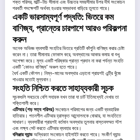
শক্ত পরিসর, মাল্টি-টাচ সীমানা এবং উচ্চতর সময়সীমার উপর দীর্ঘ সংকোচন
পরবর্তী পদক্ষেপটি অর্থবহ হওয়ার সম্ভাবনা বাড়িয়ে তুলতে পারে।
একটি ভারসাম্যপূর্ণ পদ্ধতি: ভিতরে কম
বাণিজ্য, প্রান্তের চারপাশে আরও পরিকল্পনা
করুন
অনেক অভিজ্ঞ ব্যবসায়ী সংহতির ভিতরে প্রতিটি কাঁপুনি বাণিজ্য করার চেষ্টা
করেন না। তারা সীমানায় ফোকাস করে, অবস্থানের আকার কমায় বা শুধু
অপেক্ষা করে। মূল্য একটি পরিষ্কার প্রান্ত প্রদান না করা পর্যন্ত সংহতি
একটি "কোনও বাণিজ্য" অঞ্চল হতে পারে।
ধৈর্য একটি কৌশল। নিম্ন-মানের অবস্থার এড়ানো প্রায়শই এন্ট্রি খুঁজে
পাওয়ার মতোই মূল্যবান।
সংহতি নিশ্চিত করতে সাহায্যকারী সূচক
সূচকগুলি সবচেয়ে বেশি সহায়ক যখন তারা যা চার্ট ইতিমধ্যেই দেখায় তা
শক্তিশালী করে।
এটিআর (গড় সত্য পরিসর)
সংকোচন পরিমাপের জন্য একটি ব্যবহারিক
হাতিয়ার। পতনশীল এটিআর হ্রাসকৃত আন্দোলনকে বোঝায়, যা সংহতিতে
সাধারণ। ব্যবসায়ীরা প্রায়শই বর্তমান অবস্থার তুলনায় বাস্তবসম্মত স্টপ
এবং লক্ষ্য সেট করতে এটিআর ব্যবহার করে।
বলিঞ্জার ব্যান্ড
অস্থিরতা সংকোচন হাইলাইট করতে পারে। সংকীর্ণ ব্যান্ড