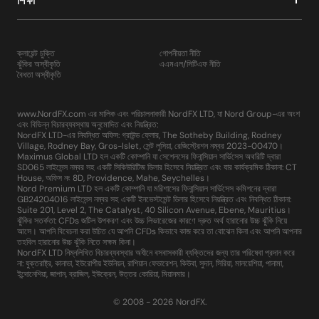
শিক্ষা
ক্লায়েন্ট চুক্তি
গোপনীয়তা নীতি
ঝুঁকির অস্বীকৃতি
এএমএল/সিটিএফ নীতি
বৈধতা অস্বীকৃতি
www.NordFX.com এর মালিক এবং পরিচালনাকারী NordFX LTD, যা Nord Group-এর অংশ
এবং বিভিন্ন বিচারব্যবস্থায় অনুমোদিত এবং নিয়ন্ত্রিত:
NordFX LTD-এর নিবন্ধিত অফিস: গ্রাউন্ড ফ্লোর, The Sotheby Building, Rodney
Village, Rodney Bay, Gros-Islet, সেন্ট লুসিয়া, রেজিস্ট্রেশন নম্বর 2023-00470।
Maximus Global LTD হল একটি কোম্পানি যা সেশেলসের ফিনান্সিয়াল সার্ভিসেস অথরিটি দ্বারা
SD065 লাইসেন্স নম্বর সহ একটি সিকিউরিটিজ ডিলার হিসেবে নিয়ন্ত্রিত এবং যার কার্যক্রমিক ঠিকানা: CT
House, অফিস নং 8D, Providence, Mahe, Seychelles।
Nord Premium LTD হল একটি কোম্পানি যা মরিশাসের ফিনান্সিয়াল সার্ভিসেস কমিশনের দ্বারা
GB24204016 লাইসেন্স নম্বর সহ একটি ইনভেস্টমেন্ট ডিলার হিসেবে নিয়ন্ত্রিত এবং নিবন্ধিত ঠিকানা:
Suite 201, Level 2, The Catalyst, 40 Silicon Avenue, Ebene, Mauritius।
ঝুঁকির সতর্কতা: CFDs জটিল উপকরণ এবং উচ্চ লিভারেজের কারণে দ্রুত অর্থ হারানোর উচ্চ ঝুঁকি নিয়ে
আসে। আপনি বিবেচনা করা উচিত যে আপনি CFDs কিভাবে কাজ করে তা বোঝেন কিনা এবং আপনি আপনার
তহবিল হারানোর উচ্চ ঝুঁকি নিতে সক্ষম কিনা।
NordFX LTD নিম্নলিখিত বিচারব্যবস্থার অধীনে বসবাসকারী ব্যক্তিদের জন্য তার পরিষেবা প্রদান করে
না: যুক্তরাষ্ট্র, কানাডা, ইউরোপীয় ইউনিয়ন, রাশিয়ান ফেডারেশন, কিউবা, সুদান, সিরিয়া, মালয়েশিয়া, পানামা,
ইন্দোনেশিয়া, জাপান, ব্রাজিল, ইউক্রেন, উত্তর কোরিয়া, মিয়ানমার।
© 2008 - 2026 NordFX.