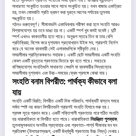
মতো সূচকগুলি প্রায়শই সংহতির সময় হ্রাস পায়। বলিঞ্জার ব্যান্ডগুলি
সাধারণত সংকুচিত হওয়ার সাথে সাথে সংকুচিত হয়। যখন বাজার একত্রিত
হয়, তখন মোমবাতি প্রতি ভ্রমণ করা দূরত্ব আগের পর্যায়ের তুলনায়
সঙ্কুচিত হয়।
গঠনও গুরুত্বপূর্ণ। সীমানাগুলি একাধিকবার পরীক্ষা করা হলে সংহতি আরও
বিশ্বাসযোগ্য হয় তবে ভাঙা হয় না। একটি স্পর্শ খুব কমই যথেষ্ট। দুটি
স্পর্শ এখনও কাকতালীয় হতে পারে। অনুরূপ স্তরে তিন বা তার বেশি
প্রতিক্রিয়া, বিশেষ করে দৃশ্যমান প্রত্যাখ্যান উইক সহ, প্রায়শই নির্দেশ
করে যে অনেক ব্যবসায়ী সেই এলাকাগুলিকে স্বীকৃতি দেয়।
সময়সীমার প্রান্তিককরণও সহায়ক। একটি ছোট সময়সীমায় একটি সংহতি
কেবল একটি বৃহত্তর প্রবণতার ভিতরে শব্দ হতে পারে। সবচেয়ে
বাণিজ্যযোগ্য সংহতিগুলি সাধারণত সেগুলি যা ব্যবসায়ীর সিদ্ধান্তের
সময়সীমায় দৃশ্যমান
এবং
উচ্চ-সময়ের ফ্রেম প্রসঙ্গে বোঝা যায়।
সংহতি বনাম বিপরীত: পার্থক্য কীভাবে বলা
যায়
সংহতি একটি বিরতি; বিপরীত একটি দিক পরিবর্তন. পার্থক্যটি বাস্তব সময়ে
সর্বদা স্পষ্ট নয় কারণ বিপরীতগুলি প্রায়শই সংহতি হিসাবে শুরু হয়।
প্রসঙ্গ সূত্র প্রদান করে। একটি শক্তিশালী প্রবণতার
পরে
গঠিত সংহতি
হয় ধারাবাহিকতা বা বিপরীত হতে পারে। ধারাবাহিকতা
নিয়ন্ত্রিত পুলব্যাক
,
তুলনামূলকভাবে অগভীর প্রত্যাহার এবং প্রবণতা-পার্শ্ব সীমানার ঘন ঘন
প্রতিরক্ষা (উদাহরণস্বরূপ, একটি ঊর্ধ্বমুখী প্রবণতায় উচ্চ নিম্ন) দেখায়।