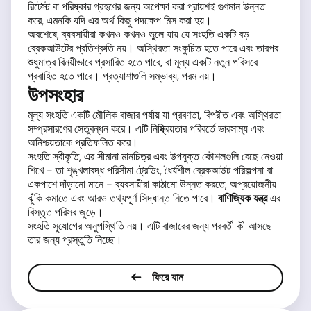
রিটেস্ট বা পরিষ্কার গ্রহণের জন্য অপেক্ষা করা প্রায়শই গুণমান উন্নত
করে, এমনকি যদি এর অর্থ কিছু পদক্ষেপ মিস করা হয়।
অবশেষে, ব্যবসায়ীরা কখনও কখনও ভুলে যায় যে সংহতি একটি বড়
ব্রেকআউটের প্রতিশ্রুতি নয়। অস্থিরতা সংকুচিত হতে পারে এবং তারপর
শুধুমাত্র বিনয়ীভাবে প্রসারিত হতে পারে, বা মূল্য একটি নতুন পরিসরে
প্রবাহিত হতে পারে। প্রত্যাশাগুলি সম্ভাব্য, পরম নয়।
উপসংহার
মূল্য সংহতি একটি মৌলিক বাজার পর্যায় যা প্রবণতা, বিপরীত এবং অস্থিরতা
সম্প্রসারণের সেতুবন্ধন করে। এটি নিষ্ক্রিয়তার পরিবর্তে ভারসাম্য এবং
অনিশ্চয়তাকে প্রতিফলিত করে।
সংহতি স্বীকৃতি, এর সীমানা মানচিত্র এবং উপযুক্ত কৌশলগুলি বেছে নেওয়া
শিখে - তা শৃঙ্খলাবদ্ধ পরিসীমা ট্রেডিং, ধৈর্যশীল ব্রেকআউট পরিকল্পনা বা
একপাশে দাঁড়ানো মানে - ব্যবসায়ীরা কাঠামো উন্নত করতে, অপ্রয়োজনীয়
ঝুঁকি কমাতে এবং আরও তথ্যপূর্ণ সিদ্ধান্ত নিতে পারে।
বাণিজ্যিক যন্ত্র
এর
বিস্তৃত পরিসর জুড়ে।
সংহতি সুযোগের অনুপস্থিতি নয়। এটি বাজারের জন্য পরবর্তী কী আসছে
তার জন্য প্রস্তুতি নিচ্ছে।
ফিরে যান