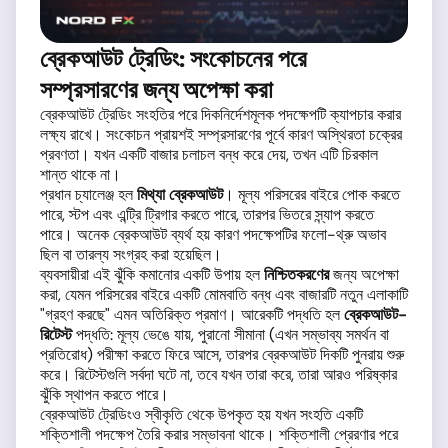
ব্রেকআউট ট্রেডিং: সংকোচনের পরে
সম্প্রসারণের জন্য অপেক্ষা করা
ব্রেকআউট ট্রেডিং সংহতির পরে দিকনির্দেশমূলক পদক্ষেপটি ক্যাপচার করার
লক্ষ্য রাখে। সংকোচন প্রায়শই সম্প্রসারণের পূর্বে কারণ অস্থিরতা চক্রের
প্রবণতা। যখন একটি বাজার চলাচল বন্ধ করে দেয়, তখন এটি চিরকাল
শান্ত থাকে না।
প্রধান চ্যালেঞ্জ হল
মিথ্যা ব্রেকআউট
। মূল্য পরিসরের বাইরে পোক করতে
পারে, স্টপ এবং এন্ট্রি ট্রিগার করতে পারে, তারপর ভিতরে স্ন্যাপ করতে
পারে। অনেক ব্রেকআউট ব্যর্থ হয় কারণ পদক্ষেপটির ফলো-থ্রু অভাব
ছিল বা তারল্য সংগ্রহ করা হয়েছিল।
ব্যবসায়ীরা এই ঝুঁকি কমানোর একটি উপায় হল
নিশ্চিতকরণের
জন্য অপেক্ষা
করা, যেমন পরিসরের বাইরে একটি মোমবাতি বন্ধ এবং বাজারটি নতুন এলাকাটি
"গ্রহণ করছে" এমন অতিরিক্ত প্রমাণ। আরেকটি পদ্ধতি হল
ব্রেকআউট-
রিটেস্ট
পদ্ধতি: মূল্য ভেঙে যায়, পুরানো সীমানা (এখন সম্ভাব্য সমর্থন বা
প্রতিরোধ) পরীক্ষা করতে ফিরে আসে, তারপর ব্রেকআউট দিকটি পুনরায় শুরু
করে। রিটেস্টগুলি সর্বদা ঘটে না, তবে যখন তারা করে, তারা আরও পরিষ্কার
ঝুঁকি স্থাপন করতে পারে।
ব্রেকআউট ট্রেডিংও স্বীকৃতি থেকে উপকৃত হয় যখন সংহতি একটি
শক্তিশালী পদক্ষেপ তৈরি করার সম্ভাবনা থাকে। শক্তিশালী প্রেরণার পরে