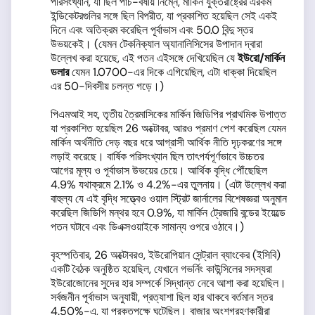
পরিসংখ্যান, যা ছিল পাঁচ-বর্ষীয় নিম্নে, মার্কিন যুক্তরাষ্ট্রের এরকম
ইন্ডিকেটরগুলির সঙ্গে ছিল বিপরীত, যা প্রকাশিত হয়েছিল সেই একই
দিনে এবং অতিক্রম করেছিল পূর্বাভাস এবং 50.0 বিন্দু স্তর
উভয়কেই। (যেমন টেকনিক্যাল অ্যানালিসিসের উপাদান দ্বারা
উল্লেখ করা হয়েছে, এই পতন এইসঙ্গে দেখিয়েছিল যে
ইউরো
/
মার্কিন
ডলার
যেমন 1.0700-এর দিকে এগিয়েছিল, এটা ধাক্কা দিয়েছিল
এর 50-দিবসীয় চলন্ত গড়ে।)
পিএমআই সহ, তৃতীয় ত্রৈমাসিকের মার্কিন জিডিপির প্রাথমিক উপাত্ত
যা প্রকাশিত হয়েছিল 26 অক্টোবর, আরও প্রমাণ পেশ করেছিল যেমন
মার্কিন অর্থনীতি দেড় বছর ধরে আগ্রাসী আর্থিক নীতি দৃঢ়করণের সঙ্গে
লড়াই করেছে। বার্ষিক পরিসংখ্যান ছিল তাৎপর্যপূর্ণভাবে উচ্চতর
আগের মূল্য ও পূর্বাভাস উভয়ের চেয়ে। আর্থিক বৃদ্ধি পৌঁছেছিল
4.9% যথাক্রমে 2.1% ও 4.2%-এর তুলনায়। (এটা উল্লেখ করা
বাহুল্য যে এই বৃদ্ধি সত্ত্বেও ওয়াল স্ট্রিট জার্নালের বিশেষজ্ঞরা অনুমান
করেছিল জিডিপি মন্থর হবে 0.9%, যা মার্কিন ট্রেজারি বন্ডের ইয়েল্ডে
পতন ঘটাবে এবং ডিএক্সওয়াইকে সামান্য ওপরে ওঠাবে।)
বৃহস্পতিবার, 26 অক্টোবরও, ইউরোপিয়ান সেন্ট্রাল ব্যাংকের (ইসিবি)
একটি বৈঠক অনুষ্ঠিত হয়েছিল, যেখানে গভর্নিং কাউন্সিলের সদস্যরা
ইউরোজোনের সুদের হার সম্পর্কে সিদ্ধান্ত নেবে আশা করা হয়েছিল।
সর্বজনীন পূর্বাভাস অনুযায়ী, প্রত্যাশা ছিল হার থাকবে বর্তমান স্তর
4.50%-এ, যা প্রকৃতপক্ষে ঘটেছিল। বাজার অংশগ্রহণকারীরা