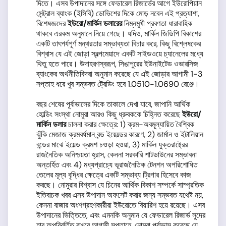
দিতে। এসব উপাদানের সঙ্গে ফেডারেল রিজার্ভের আগে ইউরোপিয়ান
সেন্ট্রাল ব্যাংক (ইসিবি) ডোভিশের দিকে মোড় নবেন এই প্রত্যাশা,
বিশেষজ্ঞদের
ইউরো
/
মার্কিন ডলারের
নিম্নমুখী প্রবণতা ধারাবাহিক
থাকবে এরকম অনুমানে নিয়ে গেছে। যদিও, মার্কিন জিডিপি বিকাশের
একটি তাৎপর্যপূর্ণ মন্থরতার সম্ভাব্যতা বিচার করে, কিছু বিশ্লেষকের
বিশ্বাস যে এই জোড়া স্বল্পমেয়াদে একটি সাইডওয়ে চ্যানেলের মধ্যে
থিতু হতে পারে। উদাহরণস্বরূপ, সিঙাপুরের ইউনাইটেড ওভারসিজ
ব্যাংকের অর্থনীতিবিদরা অনুমান করেছে যে এই জোড়ার আগামী 1-3
সপ্তাহ ধরে খুব সম্ভবত ট্রেডিং হবে 1.0510-1.0690 রেঞ্জে।
বছর শেষের পূর্বাভাসের দিকে তাকালে দেখা যাবে, জাপানি আর্থিক
হোল্ডিং সংস্থা নোমুরা আরও কিছু ধ্রুবককে চিহ্নিত করেছে
ইউরো
/
মার্কিন ডলার
চালনা করার ক্ষেত্রে: 1) ক্রম-অবমূল্যায়িত বৈশ্বিক
ঝুঁকি মেজাজ ক্রমবর্ধমান বন্ড ইয়েল্ডের কারণে, 2) জার্মান ও ইটালিয়ান
বন্ডের মাঝে ইয়েল্ড ক্রমশ চওড়া হওয়া, 3) মার্কিন যুক্তরাষ্ট্রের
রাজনৈতিক অনিশ্চয়তা হ্রাস, কেননা সরকারি শাটডাউনের সম্ভাবনা
অন্তর্হিত এবং 4) মধ্যপ্রাচ্যে ভূরাজনৈতিক টেনশন অপরিশোধিত
তেলের মূল্য বৃদ্ধির ক্ষেত্রে একটি সম্ভাব্য ট্রিগার হিসেবে কাজ
করছে। নোমুরার বিশ্বাস যে চিনের আর্থিক বিকাশ সম্পর্কে সাম্প্রতিক
ইতিবাচক খবর এসব উপাদান অফসেট করার জন্য সম্ভবত যথেষ্ট নয়,
কেননা বাজার অংশগ্রহণকারীরা ইউরোতে বিয়ারিশ হয়ে রয়েছে। এসব
উপাদানের ভিত্তিতে, এবং এমনকি অনুমান যে ফেডারেল রিজার্ভ সুদের
হার অপরিবর্তিত রাখবে আগামী সপ্তাহে, নোমুরা পূর্বাভাস করেছে যে