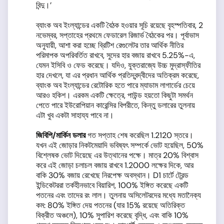
বিন্দু।’
ব্যাংক অব ইংল্যান্ডের একটি বৈঠক হওয়ার সূচি রয়েছে বৃহস্পতিবার, 2
নভেম্বর, সপ্তাহের প্রথমে ফেডারেল রিজার্ভ বৈঠকের পর। পূর্বাভাস
অনুযায়ী, আশা করা হচ্ছে ব্রিটিশ রেগুলেটর তার আর্থিক নীতির
পরিমাপক অপরিবর্তিত রাখবে, সুদের হার বজায় রাখবে 5.25%-এ,
যেমন ইসিবি ও ফেড করেছে। যদিও, যুক্তরাজ্যে উচ্চ মুদ্রাস্ফীতির
হার দেখলে, যা এর প্রধান আর্থিক প্রতিদ্বন্দ্বীদের অতিক্রম করেছে,
ব্যাংক অব ইংল্যান্ডের রেটোরিক হতে পারে ম্যাডাম লাগার্ডের চেয়ে
আরও হকিশ। এরকম একটি ক্ষেত্রে, পাউন্ড হয়তো কিছুটা সমর্থন
পেতে পারে ইউরোপিয়ান কারেন্সির বিপরীতে, কিন্তু ডলারের তুলনায়
এটা খুব একটা সাহায্য পাবে না।
জিবিপি
/
মার্কিন ডলার
গত সপ্তাহ শেষ করেছিল 1.2120 স্তরে।
যখন এই জোড়ার নিকটমেয়াদি ভবিষ্যৎ সম্পর্কে ভোট হয়েছিল, 50%
বিশ্লেষক ভোট দিয়েছে এর উত্থানের পক্ষে। মাত্র 20% বিশ্বাস
করে এই জোড়া চলাচল বজায় রাখবে 1.2000 লক্ষের দিকে, আর
বাকি 30% বজায় রেখেছে নিরপেক্ষ অবস্থান। D1 চার্টে ট্রেন্ড
ইন্ডিকেটররা তর্কহীনভাবে বিয়ারিশ, 100% ইঙ্গিত করেছে একটি
পতনের এবং তাদের রং লাল। তুলনায় অসিলেটরদের মধ্যে মতানৈক্য
কম: 80% ইঙ্গিত দেয় পতনের (যার 15% রয়েছে অতিরিক্ত
বিক্রীত অঞ্চলে), 10% সুপারিশ করেছে বৃদ্ধি, এবং বাকি 10%