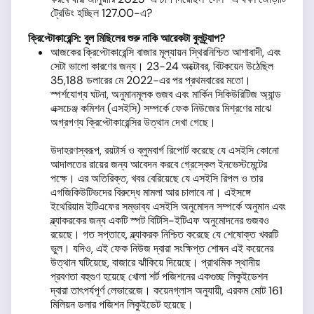
ট্রেডিং হচ্ছিল 127.00-এ?
ক্রিপ্টোকারেন্সি:
বুল মিছিলের শুরু নাকি আরেকটা বুলট্র্যাপ?
আজকের ক্রিপ্টোকারেন্সি বাজার মূল্যায়ন স্থিরনিশ্চিত আশাবাদী, এবং
সেটা ভালো কারণের জন্য। 23-24 অক্টোবর, বিটকয়েন উঠেছিল
35,188 ডলারের মে 2022-এর পর প্রথমবারের মতো।
স্পর্শযোগ্য ঘটনা, অনুমানমূলক গুজব এবং মার্কিন সিকিউরিটিজ অ্যান্ড
এক্সচেঞ্জ কমিশন (এসইসি) সম্পর্কে ফেক নিউজের মিশ্রণের মাঝে
অগ্রগণ্য ক্রিপ্টোকারেন্সির উত্থান দেখা গেছে।
উদাহরণস্বরূপ, রয়টার্স ও ব্লুমবার্গ রিপোর্ট করেছে যে এসইসি কোনো
আদালতের রায়ের জন্য আবেদন করবে গ্রেস্কেল ইনভেস্টমেন্টের
পক্ষে। এর অতিরিক্ত, খবর বেরিয়েছে যে এসইসি রিপল ও তার
এগজিকিউটিভদের বিরুদ্ধে মামলা আর চালাবে না। এইসঙ্গে
ইথেরিয়াম ইটিএফের সম্ভাব্য এসইসি অনুমোদন সম্পর্কে অনুমান এবং
ব্ল্যাকরকের জন্য একটি স্পট বিটিসি-ইটিএফ অনুমোদনের গুজবও
রয়েছে। গত সপ্তাহে, ব্ল্যাকরক নিশ্চিত করেছে যে শেষোক্ত খবরটি
ভুল। যদিও, এই ফেক নিউজ দ্বারা সংক্ষিপ্ত শোষন এই কয়েনের
উত্থান ঘটিয়েছে, বাজারে ঝাঁকিয়ে দিয়েছে। প্রাথমিক স্থানীয়
প্রবণতা বহুগুণ হয়েছে খোলা শর্ট পজিশনের একগুচ্ছ লিকুইডেশন
দ্বারা তাৎপর্যপূর্ণ লেভারেজে। কয়েনগ্লাস অনুযায়ী, এরকম মোট 161
মিলিয়ন ডলার পজিশন লিকুইডেট হয়েছে।