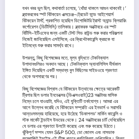
যখন খবর ভুল ছিল, কথাবার্তা চলেছে, ‘ধোঁয়া থাকলে আগুন থাকবেই।’
ব্ল্যাকরকের স্পট বিটকয়েন এক্সচেঞ্জ-ট্রেডেট ফান্ড আইশেয়ার্স
বিটকয়েন টার্স্ট, প্রকাশিত হয়েছিল ডিপোজিটরি ট্রাস্ট অ্যান্ড ক্লিয়ারিং
কর্পোরেশন (ডিটিসিসি) তালিকায়। ব্ল্যাকরক অক্টোবরে এর স্পট
বিটিসি-ইটিএফের জন্য একটি টেস্ট সিড রাউন্ড শুরু করার পরিকল্পনা
নিজেই জানিয়েছিল এসইসিকে, এর ক্রিপ্টোকারেন্সি ক্রয়কে যা
ইতিমধ্যে শুরু করার সামর্থ্য রাখে।
উপরন্তু, কিছু বিশেষজ্ঞের মতে, মূল্য বৃদ্ধিতে টেকনিক্যাল
উপাদানগুলিরও অবদান আছে। টেকনিক্যাল অ্যানালিসিস দীর্ঘকাল
ইঙ্গিত দিয়েছিল একটি সম্ভাব্য বুল মিছিলের সাইডওয়ে প্রবণতা
থেকে অপসারণের পর।
কিছু বিশেষজ্ঞের বিশ্বাস যে বিটকয়েন উত্থানের ক্ষেত্রে আরেকটি
ট্রিগার ছিল ডলার ইনডেক্সের (ডিএক্সওয়াই)23 অক্টোবর মাসিক
নিম্নে চলে যাওয়াটা, যদিও, এই যুক্তিটি তর্কযোগ্য। আমরা এর
আগে উল্লেখ করেছি যে বিটকয়েন সম্প্রতি এর ইনভার্স ও সরাসরি
আন্তঃসমন্বয় হারিয়েছে, হয়ে উঠেছে ‘ডিকাপলড’ মার্কিন কারেন্সি ও
স্টক মার্কেট ইন্ডাইস উভয়ের থেকে। 24 অক্টোবরের চার্ট দেখিয়েছিল
যে ডলার এর প্রবণতা উলটো করেছে এবং শুরু করেছে উঠতে।
ঝুঁকিপূর্ণ সম্পদ যেমন S&P 500, ডো জোনস এবং নাসডাক
কম্পোজিট ইন্ডাইস এই তীক্ষ্ণ পতনে প্রতিক্রিয়া দেখিয়েছিল। কিন্তু