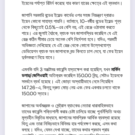
ইয়েনের পর্যাপ্ত রিটার্ন করেছে যার কারণ হারের ক্ষেত্রে এই ব্যবধান।
জাপানি সরকারি বন্ডের ইয়েল্ড কার্ভের ওপর সহজ নিয়ন্ত্রণ দ্বারাও
ইয়েন কোনো সাহায্য পায়নি। বর্তমানে, 10-বর্ষীয় বন্ডের ইয়েল্ড শূন্য
থেকে কিছুতেই 0.5%-এর বেশি নয়, এই রেঞ্জে ওঠানামা করতে
পারে। এর জুলাই বৈঠকে, ব্যাংক অব জাপানস্থির করেছিল যে এই
রেঞ্জ কঠিন সীমার চেয়ে অনেক বেশি নির্দেশনা হবে। যদিও, পরবর্তী
অভিজ্ঞতা দেখিয়েছে যে এই রেঞ্জ থেকে কোনো উল্লেখযোগ্য
ডেভিয়েশন ব্যাংক অব জাপানকে বন্ড কিনতে চাপ দেবে, যা ফের ইয়েন
দুর্বলকরণে নিয়ে যাবে।
এমনকি যদি 3 অক্টোবর কারেন্সি হস্তক্ষেপ করা হয়েছিল, যখন
মার্কিন
ডলার
/
জেপিওয়াই
অতিক্রম করেছিল 150.00 বিন্দু, সেটাও ইয়েনকে
সমর্থনে ব্যর্থ হয়েছে। এই জোড়া অস্থায়ীভাবে নেমে গিয়েছিল
147.26-এ, কিন্তু দ্রুত মোড় নেয় এবং ফের একবার চলতে থাকে
150.00 স্তরে।
জাপানের অর্থমন্ত্রক ও সেন্ট্রাল ব্যাংকের নেতারা ধারাবাহিকভাবে
তাদের কারেন্সি শক্তিশালী করার চেষ্টা চালিয়ে যাচ্ছে পুনর্নিশ্চিতি অথচ
মূল্যহীন বিবৃতির মাধ্যমে, জাপানের সামগ্রিক আর্থিক ব্যবস্থা রয়েছে
থিতু এবং তারা নিবিড়ভাবে বিনিময় হার পর্যবেক্ষণ করছে, এসব কথা
বলছে। যদিও, যেমন দেখা যাচ্ছে, তাদের কথার প্রভাব প্রায়