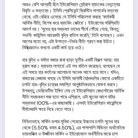
আরও বেশি আগ্রহী ছিল ইউরোপিয়ান সেন্ট্রাল ব্যাংকের নেতৃত্বের
বিবৃতি ও মন্তব্যে। ইসিবি প্রেসিডেন্ট ক্রিস্টিন লাগার্ডের মন্তব্য
থেকে, এটা বেরিয়ে এসেছে যে ইসিবি পরিচালনা করছে ‘কার্যকরী
আর্থিক নীতি, বিশেষ করে ব্যাংকিং সেক্টরে’। ইউরোপের পরিস্থিতি
আদর্শ নয়। ‘সুদের হার সম্ভবত তাদের শীর্ষে পৌঁছে গেছে, কিন্তু
গভর্নিং কাউন্সিল আরেকটা বৃদ্ধি বাতিল করেনি,’ তিনি বলেছেন। এখন
আগের মতো নয়, এটা উপাত্ত-নির্ভর নীতি গ্রহণ করা উচিত।
নিষ্ক্রিয়তাও কখনো একটি কার্য হয়ে ওঠে।
হার বৃদ্ধি ও মর্যাদা বজায় রাখা ছাড়া তৃতীয় একটি বিকল্প আছে: হার
হ্রাস করা। ম্যাডাম লাগার্ডে এই পথ বাতিল করেছেন, বলেছেন যে
এই সময়ে হার কর্তনের আলোচনা অনেক আগে হয়ে যাবে। যদিও,
বাজারের মেজাজ বলছে যে ইসিবি আগামী বৈঠকগুলির কোনো একটিতে
চলতি হার-বৃদ্ধি চক্রের সমাপ্তি আনুষ্ঠানিকভাবে ঘোষণা করবে।
উপরন্তু, ডেরিভেটিভ ইঙ্গিত দেয় যে ইউরোপিয়ান রেগুলেটরের আর্থিক
নীতি সহজকরণ শুরু হতে পারে এপ্রিলে, এটা জুনের আগে ঘটার
সম্ভাবনা 100%-এর কাছাকাছি। এসবই ইউরোপিয়ান কারেন্সিকে
দীর্ঘমেয়াদি ক্ষয়ে নিয়ে যেতে পারে।
নিশ্চিতভাবে, মার্কিন ডলার সুবিধা পেয়েছে উচ্চতর চলতি সুদের হার
থেকে (5.50% বনাম 4.50%), এর পাশাপাশি বিভিন্ন অর্থনৈতিক
ডায়নামিক্স ও উজ্জীবন মার্কিন ও ইউরোজোন অর্থনীতির মাঝে চাপ