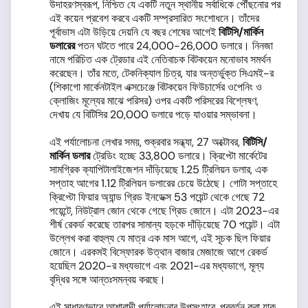
উদাহরণস্বরূপ, নিশ্চিত যে একটি নতুন স্থানীয় সর্বাধিকে পৌঁছনোর পর
এই কয়েন প্রবেশ করবে একটি সম্প্রসারিত সংশোধনে। তাঁদের
পূর্বাভাস এটা উড়িয়ে দেয়নি যে বছর শেষের আগেই
বিটিসি
/
মার্কিন
ডলারের
পতন ঘটতে পারে 24,000-26,000 ডলারে। নিনজা
নামে পরিচিত এক ট্রেডার এই নেতিবাচক বিটকয়েন মনোভাব সমর্থন
করেছেন। তাঁর মতে, টেকনিক্যাল চিত্র, যার অন্তর্ভুক্ত সিএমই-র
(শিকাগো মার্কেনটাইল এক্সচেঞ্জে বিটকয়েন ফিউচার্সের ওপেনিং ও
ক্লোজিং মূল্যের মাঝে পরিসর) ওপর একটি পরিসরের বিশ্লেষণ,
দেখায় যে বিটিসির 20,000 ডলারে পড়ে যাওয়ার সম্ভাবনা।
এই পর্যালোচনা লেখার সময়, শুক্রবার সন্ধ্যা, 27 অক্টোবর,
বিটিসি
/
মার্কিন ডলার
ট্রেডিং হচ্ছে 33,800 ডলারে। ক্রিপ্টো মার্কেটের
সামগ্রিক ক্যাপিটালাইজেশন দাঁড়িয়েছে 1.25 ট্রিলিয়ন ডলার, এক
সপ্তাহ আগের 1.12 ট্রিলিয়ন ডলারের চেয়ে উঠেছে। গোটা সপ্তাহে
ক্রিপ্টো ফিয়ার অ্যান্ড গ্রিড ইনডেক্স 53 পয়েন্ট থেকে গেছে 72
পয়েন্টে, নিউট্রাল জোন থেকে গেছে গ্রিড জোনে। এটা 2023-এর
শীর্ষ রেকর্ড করেছে তারপর সামান্য হড়কে দাঁড়িয়েছে 70 পয়েন্ট। এটা
উল্লেখ করা বাহুল্য যে মাত্র এক মাস আগে, এই সূচক ছিল ফিয়ার
জোনে। এরকমই বিস্ফোরক উত্থান বাজার মেজাজে আগে রেকর্ড
হয়েছিল 2020-র মধ্যভাগে এবং 2021-এর মধ্যভাগে, মূল্য
বৃদ্ধির সঙ্গে আন্তঃসমন্বয় করছে।
এই সাধারণভাবে আশাবাদী পর্যালোচনার উপসংহারে, প্রবর্তন করা যাক