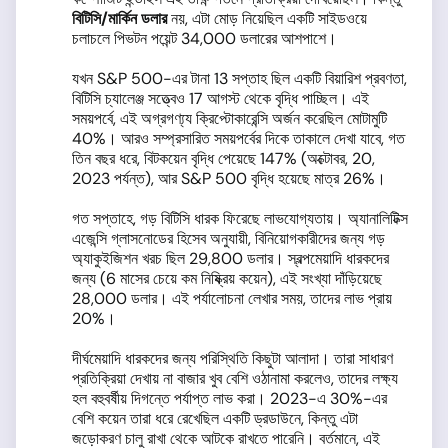
বিটিসি
/
মার্কিন ডলার
নয়, এটা মোড় নিয়েছিল একটি সাইডওয়ে
চলাচলে পিভটন পয়েন্ট 34,000 ডলারের আশপাশে।
যখন S&P 500-এর টানা 13 সপ্তাহ ছিল একটি বিয়ারিশ প্রবণতা,
বিটিসি চ্যালেঞ্জ সত্ত্বেও 17 আগস্ট থেকে বৃদ্ধি পাচ্ছিল। এই
সময়পর্বে, এই অগ্রগণ্য্য ক্রিপ্টোকারেন্সি অর্জন করেছিল মোটামুটি
40%। আরও সম্প্রসারিত সময়পর্বের দিকে তাকালে দেখা যাবে, গত
তিন বছর ধরে, বিটকয়েন বৃদ্ধি পেয়েছে 147% (অক্টোবর, 20,
2023 পর্যন্ত), আর S&P 500 বৃদ্ধি হয়েছে মাত্র 26%।
গত সপ্তাহে, গড় বিটিসি ধারক ফিরেছে লাভযোগ্যতায়। অ্যানালিটিক্স
এজেন্সি গ্লাসনোডের হিসেব অনুযায়ী, বিনিয়োগকারীদের জন্য গড়
অ্যাকুইজিশন খরচ ছিল 29,800 ডলার। স্বল্পমেয়াদি ধারকদের
জন্য (6 মাসের চেয়ে কম নিষ্ক্রিয় কয়েন), এই সংখ্যা দাঁড়িয়েছে
28,000 ডলার। এই পর্যালোচনা লেখার সময়, তাদের লাভ প্রায়
20%।
দীর্ঘমেয়াদি ধারকদের জন্য পরিস্থিতি কিছুটা আলাদা। তারা সাধারণ
প্রতিক্রিয়া দেখায় না বাজার খুব বেশি ওঠানামা করলেও, তাদের লক্ষ্য
হল বহুবর্ষীয় দিগন্তে পর্যাপ্ত লাভ করা। 2023-এ 30%-এর
বেশি কয়েন তারা ধরে রেখেছিল একটি ড্রডাউনে, কিন্তু এটা
জড়োকরণ চালু রাখা থেকে আটকে রাখতে পারেনি। বর্তমানে, এই