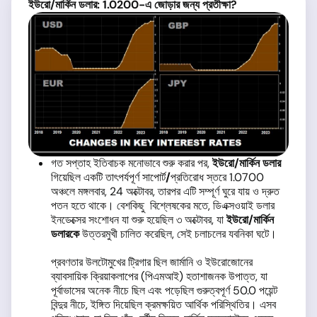
ইউরো/
মার্কিন ডলার: 1.0200
-এ জোড়ার জন্য প্রতীক্ষা?
গত সপ্তাহ ইতিবাচক মনোভাবে শুরু করার পর,
ইউরো
/
মার্কিন ডলার
গিয়েছিল একটি তাৎপর্যপূর্ণ সাপোর্ট
/
প্রতিরোধ স্তরে 1.0700
অঞ্চলে মঙ্গলবার, 24 অক্টোবর, তারপর এটি সম্পূর্ণ ঘুরে যায় ও দ্রুত
পতন হতে থাকে। বেশকিছু বিশ্লেষকের মতে, ডিএক্সওয়াই ডলার
ইনডেক্সের সংশোধন যা শুরু হয়েছিল ৩ অক্টোবর, যা
ইউরো
/
মার্কিন
ডলারকে
উত্তরমুখী চালিত করেছিল, সেই চলাচলের যবনিকা ঘটে।
প্রবণতার উলটোমুখের ট্রিগার ছিল জার্মানি ও ইউরোজোনের
ব্যাবসায়িক ক্রিয়াকলাপের (পিএমআই) হতাশাজনক উপাত্ত, যা
পূর্বাভাসের অনেক নীচে ছিল এবং পড়েছিল গুরুত্বপূর্ণ 50.0 পয়েন্ট
বিন্দুর নীচে, ইঙ্গিত দিয়েছিল ক্রমক্ষয়িত আর্থিক পরিস্থিতির। এসব