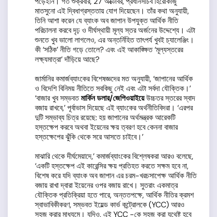
পড়েইনি। গত শুক্রবার, 27 অক্টোবর, প্রধানসচিব হিরোকাজু
মাতসুনো এই দ্বিধাগ্রস্ততায় যোগ দিয়েছেন। তাঁর কথা অনুযায়ী,
তিনি আশা করেন যে ব্যাংক অব জাপান উপযুক্ত আর্থিক নীতি
পরিচালনা করবে দৃঢ় ও দীর্ঘস্থায়ী মূল্য স্তর অর্জনের উদ্দেশ্যে। এটা
শুনতে খুব ভালো লাগলেও, এর অন্তর্নিহিত তাৎপর্য খুবই চ্যালেঞ্জিং।
কী ‘সঠিক’ নীতি গড়ে তোলে? এবং এই আকাঙ্ক্ষিত ‘মূল্যস্তরের
লক্ষ্যমাত্রা’ দাঁড়িয়ে আছে?
জার্মানির কমার্জব্যাংকের বিশেষজ্ঞদের মত অনুযায়ী, ‘জাপানের আর্থিক
ও বিদেশি বিনিময় নীতিতে সবকিছু নেই এবং এটা সর্বদা যৌক্তিক।’
‘বাজার খুব সম্ভবত
মার্কিন ডলার
/
জেপিওয়াইয়ে
উচ্চতর স্তরের স্বাদ
বজায় রাখবে,’ পূর্বাভাস দিয়েছে এই ব্যাংকের অর্থনীতিবিদরা। ‘এরপর
দুটি সম্ভাব্য চিত্র রয়েছে: হয় জাপানের অর্থমন্ত্রক আরেকটি
হস্তক্ষেপ করবে অথবা ইয়েনের ক্ষয় ত্বরণ হবে কেননা বাজার
হস্তক্ষেপের ঝুঁকি থেকে সরে আসতে চাইবে।’
মাঝারি থেকে দীর্ঘমেয়াদে,’ কমার্জব্যাংকের বিশ্লেষকরা আরও বলেছে,
‘একটি হস্তক্ষেপ এই কারেন্সির ক্ষয় প্রতিহত করতে সক্ষম হবে না,
বিশেষ করে যদি ব্যাংক অব জাপান এর চরম-খরচসাপেক্ষ আর্থিক নীতি
বজায় রাখা দ্বারা ইয়েনের ওপর বজায় রাখে। সুতরাং একমাত্র
যৌক্তিক প্রতিক্রিয়া হতে পারে, অন্ততপক্ষে, আর্থিক নীতির ক্রমশ
স্বাভাবিকীকরণ, সম্ভবত ইয়েল্ড কার্ভ কন্ট্রোলকে (YCC) আরও
সহজ করার মাধ্যমে। যদিও, এই YCC -কে সহজ করা যথেষ্ট হবে