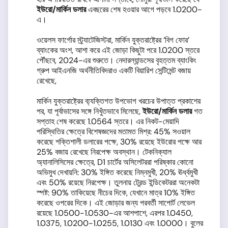
ইউরো
/
মার্কিন ডলার
এবছরের শেষ হওয়ার আগে পড়বে 1.0200-
এ।
ওয়েলস ফার্গোর স্ট্র্যাটেজিস্টরা, মার্কিন যুক্তরাষ্ট্রের ‘বিগ ফোর’
ব্যাংকের অংশ, আশা করে এই জোড়া কিছুটা পরে 1.0200 স্তরে
পৌঁছবে, 2024-এর শুরুতে। নেদারল্যান্ডসের বৃহত্তম ব্যাংকিং
গ্রুপ আইএনজি অর্থনীতিবিদরাও একটি বিয়ারিশ সেন্টিমেন্ট বজায়
রেখেছে,
মার্কিন যুক্তরাষ্ট্রের ব্য্যক্তিগত উপভোগ খরচের উপাত্ত প্রকাশের
পর, যা পূর্বাভাসের সঙ্গে নিখুঁতভাবে মিলেছে,
ইউরো
/
মার্কিন ডলার
গত
সপ্তাহ শেষ করেছে 1.0564 স্তরে। এর নিকট-মেয়াদি
পরিস্থিতির ক্ষেত্রে বিশেষজ্ঞদের মতামত মিশ্র: 45% সওয়াল
করেছে শক্তিশালী ডলারের পক্ষে, 30% রয়েছে ইউরোর পক্ষে আর
25% বজায় রেখেছে নিরপেক্ষ অবস্থান। টেকনিক্যাল
অ্যানালিসিসের ক্ষেত্রে, D1 চার্টের অসিলেটররা পরিষ্কার কোনো
অভিমুখ দেখায়নি: 30% ইঙ্গিত করেছে নিম্নমুখী, 20% ঊর্ধ্বমুখী
এবং 50% রয়েছে নিরপেক্ষ। তুলনায় ট্রেন্ড ইন্ডিকেটররা অনেকটা
স্পষ্ট: 90% তাকিয়েছে নীচের দিকে, যেখানে মাত্র 10% ইঙ্গিত
করেছে ওপরের দিকে। এই জোড়ার জন্য পরবর্তী সাপোর্ট লেভেল
রয়েছে 1.0500-1.0530-এর আশপাশে, এরপর 1.0450,
1.0375, 1.0200-1.0255, 1.0130 এবং 1.0000। বুলের