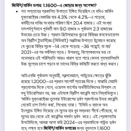
জিবিপি/
মার্কিন ডলার: 1.1600
-এ জোড়ার জন্য অপেক্ষা?
গত সপ্তাহের প্রকাশিত উপাত্ত ইঙ্গিত দিয়েছিল যে যদিও মার্কিন
যুক্তরাষ্ট্রের বেকারির হার 4.3% থেকে 4.2%-এ পড়েছে,
কর্মহীনের দাবির সংখ্যার পরিমাণ ছিল 20.4 হাজার। এই সংখ্যা
তাৎপর্যপূর্ণভাবে পূর্ববর্তী মান 9.0 হাজার ও পূর্বাভাস 2.3 হাজারের
উভয়ের চেয়ে উচ্চ। প্রধান রিটেলারদের খুচরো বিক্রির কনফেডারেশন
অব ব্রিটিশ ইন্ডাস্ট্রির (সিবিআই) অক্টোবর উপাত্ত উন্মোচন করেছে
যে খুচরো বিক্রি সূচক -14 থেকে পড়েছে -36 পয়েন্টে, যা মার্চ
2021-এর পর সর্বনিম্ন স্তর। উপরন্তু, বিশ্লেষকদের ভয় যে
নভেম্বরে এই পরিস্থিতি আরও খারাপ হতে পারে কেননা গৃহস্থালিগুলি
উচ্চ মূল্যের চাপে পড়বে যা তাদের বিক্রি কাটছাঁট করতে বাধ্য করবে।
আইএনজি পূর্বাভাস অনুযায়ী, স্বল্পমেয়াদে, পাউন্ডের ক্ষেত্রে ঝুঁকি
রয়েছে 1.2000-এর প্রধান সাপোর্ট স্তরের দিকে। মাঝারি মেয়াদি
প্রত্যাশার দিকে গেলে, ওয়েলস ফার্গোর অর্থনীতিবিদদের বিশ্বাস যে
শুধু ইউরোপিয়ান নয়, বরং এইসঙ্গে ব্রিটিশ কারেন্সি যাবে নিম্নাভিমুখে।
‘মার্কিন যুক্তরাষ্ট্রের তুলনায় ইউরোপের দুর্বল প্রদর্শনের উভয় কারেন্সি
থেকেই চাপ নির্গত করা’, লিখেছে তারা। ‘ইসিবি ও ব্যাংক অব
ইংল্যান্ড ইঙ্গিত দিয়েছে যে সুদের হার খুব সম্ভবত শীর্ষে পৌঁছেছে, যা
সুদের হার থেকে এই কারেন্সির সমর্থন দুর্বল করে। এই প্রেক্ষাপটের
উলটোদিকে, আমরা আশা করি 2024-এর প্রথমদিকে পাউন্ড দুর্বল
হবে, লক্ষ্য হবে
জিবিপি
/
মার্কিন ডলারের
জন্য ন্যূনতম 1.1600