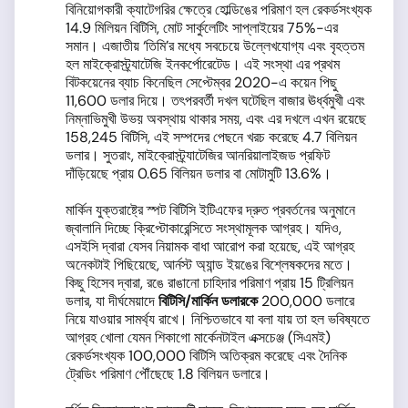
বিনিয়োগকারী ক্যাটেগরির ক্ষেত্রে হোল্ডিঙের পরিমাণ হল রেকর্ডসংখ্যক
14.9 মিলিয়ন বিটিসি, মোট সার্কুলেটিং সাপ্লাইয়ের 75%-এর
সমান। এজাতীয় ‘তিমি’র মধ্যে সবচেয়ে উল্লেখযোগ্য এবং বৃহত্তম
হল মাইক্রোস্ট্র্যাটেজি ইনকর্পোরেটেড। এই সংস্থা এর প্রথম
বিটকয়েনের ব্যাচ কিনেছিল সেপ্টেম্বর 2020-এ কয়েন পিছু
11,600 ডলার দিয়ে। তৎপরবর্তী দখল ঘটেছিল বাজার ঊর্ধ্বমুখী এবং
নিম্নাভিমুখী উভয় অবস্থায় থাকার সময়, এবং এর দখলে এখন রয়েছে
158,245 বিটিসি, এই সম্পদের পেছনে খরচ করেছে 4.7 বিলিয়ন
ডলার। সুতরাং, মাইক্রোস্ট্র্যাটেজির আনরিয়ালাইজড প্রফিট
দাঁড়িয়েছে প্রায় 0.65 বিলিয়ন ডলার বা মোটামুটি 13.6%।
মার্কিন যুক্তরাষ্ট্রে স্পট বিটিসি ইটিএফের দ্রুত প্রবর্তনের অনুমানে
জ্বালানি দিচ্ছে ক্রিপ্টোকারেন্সিতে সংস্থামূলক আগ্রহ। যদিও,
এসইসি দ্বারা যেসব নিয়ামক বাধা আরোপ করা হয়েছে, এই আগ্রহ
অনেকটাই পিছিয়েছে, আর্নস্ট অ্যান্ড ইয়ঙের বিশ্লেষকদের মতে।
কিছু হিসেব দ্বারা, রঙে রাঙানো চাহিদার পরিমাণ প্রায় 15 ট্রিলিয়ন
ডলার, যা দীর্ঘমেয়াদে
বিটিসি
/
মার্কিন ডলারকে
200,000 ডলারে
নিয়ে যাওয়ার সামর্থ্য রাখে। নিশ্চিতভাবে যা বলা যায় তা হল ভবিষ্যতে
আগ্রহ খোলা যেমন শিকাগো মার্কেনটাইল এক্সচেঞ্জ (সিএমই)
রেকর্ডসংখ্যক 100,000 বিটিসি অতিক্রম করেছে এবং দৈনিক
ট্রেডিং পরিমাণ পৌঁছেছে 1.8 বিলিয়ন ডলারে।