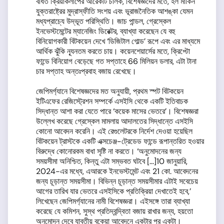
বর্ধিত ক্রিয়াকলাপের আরেকটি চালক, বিশেষজ্ঞদের মতে, হল মার্কিন
যুক্তরাষ্ট্রের মুদ্রাস্ফীতি সংশয় এবং ভূরাজনৈতিক আশঙ্কা যেমন
মধ্যপ্রাচ্যে উদ্ভূত পরিস্থিতি। জাচ পান্ডল, গ্রেস্কেল
ইনভেস্টমেন্টের ম্যানেজিং ডিরেক্টর, ব্যাখ্যা করেছেন যে বহু
বিনিয়োগকারী বিটকয়েন দেখে ‘ডিজিটাল গোল্ড’ রূপে এবং এর মাধ্যমে
আর্থিক ঝুঁকি ন্যূনতম করতে চায়। কয়েনশেয়ার্সের মতে, ক্রিপ্টো
ফান্ডে বিনিয়োগ বেড়েছে গত সপ্তাহে 66 মিলিয়ন ডলার, এটা টানা
চার সপ্তাহ অন্তঃপ্রবাহ বজায় রেখেছে।
জেপিমর্গ্যানে বিশেষজ্ঞদের মত অনুযায়ী, প্রথম স্পট বিটকয়েন
ইটিএফের রেজিস্ট্রেশন সম্পর্কে এসইসি থেকে একটি ইতিবাচক
সিদ্ধান্ত আশা করা যেতে পারে ‘কয়েক মাসের ভেতরে’। বিশেষজ্ঞরা
উল্লেখ করেছে গ্রেস্কেল মামলায় আদালতের সিদ্ধান্তে এসইসি
কোনো আবেদন করেনি। এই রেগুলেটরকে নির্দেশ দেওয়া হয়েছিল
বিটকয়েন ট্রাস্টকে একটি এক্সচেঞ্জ-ট্রেডেড ফান্ডে রূপান্তরিত হওয়ার
বিরুদ্ধে কোনোরকম বাধা সৃষ্টি না করতে। ‘অনুমোদনের জন্য
সময়সীমা অনিশ্চিত, কিন্তু এটা সম্ভবত ঘটবে [...]10 জানুয়ারি,
2024-এর মধ্যে, এআরকে ইনভেস্টমেন্ট এবং 21 কো. আবেদনের
জন্য চূড়ান্ত সময়সীমা। বিভিন্ন চূড়ান্ত সময়সীমার এটাই সবেচেয়
আগের তারিখ যার ভেতরে এসইসিকে প্রতিক্রিয়া দেখাতেই হবে,’
লিখেছেন জেপিমর্গ্যানের নামী বিশেষজ্ঞরা। এইসঙ্গে তারা ব্যাখ্যা
করেছে যে কমিশন, সুস্থ প্রতিদ্বন্দ্বিতা বজায় রাখার জন্য, হয়তো
অনুমোদন দেবে যাবতীয় বকেয়া আবেদনে একটার পর একটা।