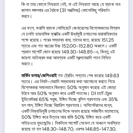
কি না তার কোনো নিশ্চয়তা নেই, না এই নিশ্চয়তা আছে যে ব্যাংক অব
জাপান মঙ্গলবার এর বৈঠকে (31 অক্টোবর) কোনোকিছু পরিবর্তন
করবে।
এর ফলে, ফরাসি ব্যাংক সোসিয়েটে জেনারেলের বিশ্লেষকদের বিশ্বাস
যে চলতি ডায়নামিক ফ্যাক্টর একটি ঊর্ধ্বমুখী চলাচলের ধারাবাহিকতার
পক্ষে রয়েছে। পরের সম্ভাব্য বাধা, তাদের মতে, রয়েছে 151.25
স্তরে এবং গত বছরের উচ্চ 152.00-152.80 অঞ্চলে। একটি
প্রধান সাপোর্ট জোন রয়েছে 149.30-148.85-এ, কিন্তু এই
জায়গা অতিক্রম করা আবশ্যক একটি স্বল্পমেয়াদি পতন নিশ্চিত
করতে।
মার্কিন ডলার
/
জেপিওয়াই
গত ট্রেডিং সপ্তাহ শেষ করেছে 149.63
স্তরে। এর নিকট-মেয়াদি সম্ভাবনার কথা আলোচনা করতে গিয়ে
বিশ্লেষকরা সমানভাবে বিভক্ত: 50% অনুমান করেছে এই জোড়া
উঠবে আর 50% অনুমান করে একটি পতনের। D1 চার্টে ট্রেন্ড
ইন্ডিকেটররা 65% সবুজ, ইঙ্গিত দিচ্ছে বুলিশ প্রবণতার এবং 35%
হল লাল, ইঙ্গিত দিচ্ছে বিয়ারিশ প্রবণতার। অসিলেটরদের মধ্যে,
একটি নিম্নাভিমুখী চলাচলের দিকে অভাব রয়েছে সর্বজনীন মতামতের,
50% ইঙ্গিত করে উত্তর আর বাকি 50% ইঙ্গিত করে একটি
সাইডওয়ে মুভমেন্টের। নিকটতম সাপোর্ট লেভেল যে অঞ্চলে অবস্থিত
রয়েছে তা হল 148.30-148.70, এরপর 146.85-147.30,