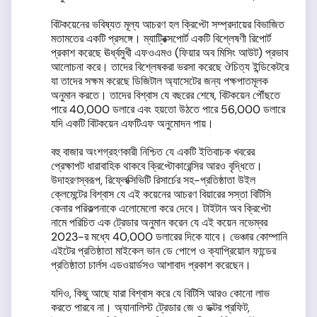
বিটকয়েনের ভবিষ্যত মূল্য আচরণ হল ক্রিপ্টো সম্প্রদায়ের বিভাজিত
মতামতের একটি প্রসঙ্গে। ম্যাট্রিক্সপোর্ট একটি বিশ্লেষণী রিপোর্ট
প্রকাশ করেছে ঊর্ধ্বমুখী এফওএমও (ফিয়ার অব মিসিং আউট) প্রভাব
আলোচনা করে। তাদের বিশ্লেষকরা ভরসা করেছে ঔচিত্য ইন্ডিকেটরে
যা তাদের সক্ষম করেছে ডিজিটাল অ্যাসেটের জন্য পক্ষপাতমূলক
অনুমান করতে। তাদের বিশ্বাস যে বছরের শেষে, বিটকয়েন পৌঁছতে
পারে 40,000 ডলারে এবং হয়তো উঠতে পারে 56,000 ডলারে
যদি একটি বিটকয়েন এফটিএফ অনুমোদন পায়।
বহু বাজার অংশগ্রহণকারী নিশ্চিত যে একটি ইতিবাচক খবরের
প্রেক্ষাপট ধারাবাহিক থাকবে ক্রিপ্টোকারেন্সির আরও বৃদ্ধিতে।
উদাহরণস্বরূপ, রিফ্লেক্সিভিটি রিসার্চের সহ-প্রতিষ্ঠাতা উইল
ক্লেমেন্টের বিশ্বাস যে এই কয়েনের আচরণ বিয়ারের সস্তা বিটিসি
কেনার পরিকল্পনাকে এলোমেলো করে দেবে। টাইটান অব ক্রিপ্টো
নামে পরিচিত এক ট্রেডার অনুমান করেন যে এই কয়েন নভেম্বর
2023-র মধ্যে 40,000 ডলারের দিকে যাবে। ভেঞ্চার কোম্পানি
এইটের প্রতিষ্ঠাতা মাইকেল ভান ডে পোপে ও ক্যাপ্রিয়োল ফান্ডের
প্রতিষ্ঠাতা চার্লস এডওয়ার্ডসও আশাবাদ প্রকাশ করেছেন।
যদিও, কিছু আছে যারা বিশ্বাস করে যে বিটিসি আরও কোনো লাভ
করতে পারবে না। অ্যানালিস্ট ট্রেডার জে ও ডক্টর প্রফিট,