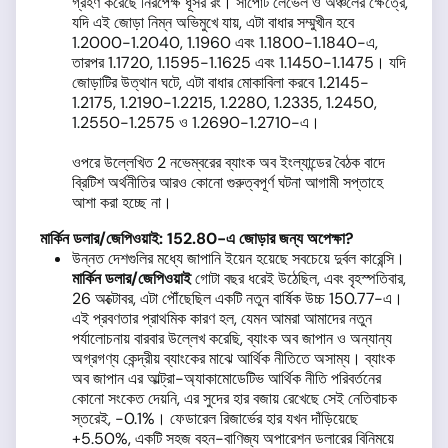
গ্রহণ করেছে নিরপেক্ষ ধূসর রং। সাপোর্ট লেভেল ও অঞ্চলের ক্ষেত্রে,
যদি এই জোড়া নিম্ন অভিমুখে যায়, এটা বাধার সম্মুখীন হবে
1.2000-1.2040, 1.1960 এবং 1.1800-1.1840-এ,
তারপর 1.1720, 1.1595-1.1625 এবং 1.1450-1.1475। যদি
জোড়াটির উত্থান ঘটে, এটা বাধার মোকাবিলা করবে 1.2145-
1.2175, 1.2190-1.2215, 1.2280, 1.2335, 1.2450,
1.2550-1.2575 ও 1.2690-1.2710-এ।
ওপরে উল্লেখিত 2 নভেম্বরের ব্যাংক অব ইংল্যান্ডের বৈঠক বাদে
ব্রিটিশ অর্থনীতির আরও কোনো গুরুত্বপূর্ণ ঘটনা আগামী সপ্তাহে
আশা করা হচ্ছে না।
মার্কিন ডলার
/
জেপিওয়াই
: 152.80
-এ
জোড়ার জন্য অপেক্ষা?
উন্নত দেশগুলির মধ্যে জাপানি ইয়েন হয়েছে সবচেয়ে দুর্বল কারেন্সি।
মার্কিন ডলার
/
জেপিওয়াই
গোটা বছর ধরেই উঠেছিল, এবং বৃহস্পতিবার,
26 অক্টোবর, এটা পৌঁছেছিল একটি নতুন বার্ষিক উচ্চ 150.77-এ।
এই প্রবণতার প্রাথমিক কারণ হল, যেমন আমরা আমাদের নতুন
পর্যালোচনায় বারবার উল্লেখ করেছি, ব্যাংক অব জাপান ও অন্যান্য
অগ্রগণ্য কেন্দ্রীয় ব্যাংকের মাঝে আর্থিক নীতিতে অসাম্য। ব্যাংক
অব জাপান এর আল্ট্রা-অ্যাকামোডেটিভ আর্থিক নীতি পরিবর্তনের
কোনো সংকেত দেয়নি, এর সুদের হার বজায় রেখেছে সেই নেতিবাচক
স্তরেই, -0.1%। ফেডারেল রিজার্ভের হার যখন দাঁড়িয়েছে
+5.50%, একটি সহজ বহন-বাণিজ্য অপারেশন ডলারের বিনিময়ে