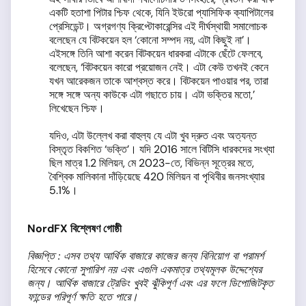
একটি হতাশা পিটার শ্চিফ থেকে, যিনি ইউরো প্যাসিফিক ক্যাপিটালের
প্রেসিডেন্ট। অগ্রগণ্য ক্রিপ্টোকারেন্সির এই দীর্ঘস্থায়ী সমালোচক
বলেছেন যে বিটকয়েন হল ‘কোনো সম্পদ নয়, এটা কিছুই না’।
এইসঙ্গে তিনি আশা করেন বিটকয়েন ধারকরা এটাকে ছেঁটে ফেলবে,
বলেছেন, ‘বিটকয়েন কারো প্রয়োজন নেই। এটা কেউ তখনই কেনে
যখন আরেকজন তাকে আশ্বস্ত করে। বিটকয়েন পাওয়ার পর, তারা
সঙ্গে সঙ্গে অন্য কাউকে এটা গছাতে চায়। এটা ভক্তির মতো,’
লিখেছেন শ্চিফ।
যদিও, এটা উল্লেখ করা বাহুল্য যে এটা খুব দ্রুত এবং অত্যন্ত
বিস্তৃত বিকশিত ‘ভক্তি’। যদি 2016 সালে বিটিসি ধারকদের সংখ্যা
ছিল মাত্র 1.2 মিলিয়ন, মে 2023-তে, বিভিন্ন সূত্রের মতে,
বৈশ্বিক মালিকানা দাঁড়িয়েছে 420 মিলিয়ন বা পৃথিবীর জনসংখ্যার
5.1%।
NordFX
বিশ্লেষণ
গোষ্ঠী
বিজ্ঞপ্তি : এসব তথ্য আর্থিক বাজারে কাজের জন্য বিনিয়োগ বা পরামর্শ
হিসেবে কোনো সুপারিশ নয় এবং এগুলি একমাত্র তথ্যমূলক উদ্দেশ্যের
জন্য
।
আর্থিক বাজারে ট্রেডিং খুবই ঝুঁকিপূর্ণ এবং এর ফলে ডিপোজিটকৃত
ফান্ড
ের পরিপূর্ণ ক্ষতি হতে পারে।