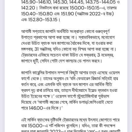
145.90-146.10, 145.30, 144.45, 143.75-144.05 ও
142.20। নিকটতম বাধা রয়েছে 150.00-150.15-এ, তারপর
150.40-150.80 এবং 151.90 (অক্টোবর 2022-র উচ্চ)
এবং 152.80-153.15।
আগামী সপ্তাহে জাপানি অর্থনীতি সংক্রান্ত কোনো গুরুত্বপূর্ণ
উপাত্ত প্রকাশের আশা করা হচ্ছে না। স্বাভাবিকভাবে, মনোযোগ
দেওয়া উচিত ব্যাংক অব জাপানের বৈঠকের দিকে, যা হওয়ার কথা
মঙ্গলবার, 31 অক্টোবর, যদিও কোনো বড় বিস্ময় আশা করা হচ্ছে না।
ট্রেডারদের এবিষয়ে সচেতন থাকা উচিত যে শুক্রবার, 3 নভেম্বর,
জাপানে ছুটি, সেদিন গোটা দেশ কালচার ডে পালন করবে।
জাপানি কারেন্সির উপাদান সম্পর্কে কিছুটা আশার তথ্য এসেছে ওয়েলস
ফার্গো থেকে। তাদের অনুমান যে ‘যদি ফেডারেল রিজার্ভ সত্যিই হার
কর্তন করে, এবং এমনকি যদি ব্যাংক অব জাপান এর আর্থিক নীতি
ক্রমশ দৃঢ় রাখা চালিয়ে যায়, তাহলে দীর্ঘমেয়াদে ইয়েল্ড ব্যবধান হওয়া
উচিত ইয়েনের পক্ষে।’ ওয়েলস ফার্গো স্ট্র্যাটেজিস্টরা পূর্বাভাস
দিয়েছে যে ‘আগামী বছরের শেষে, মার্কিন ডলার/জেপিওয়াই যেতে
পারে 146.00-এর দিকে।’
এই মার্কিন ব্যাংকের দৃষ্টিভঙ্গি ট্রেডারদের মধ্যে উৎসাহ জোগাতে পারে
যারা 150.00-এ শর্ট পজিশন খুলেছিল। যদিও, তারা কী পদক্ষেপ
করবে যারা জানুয়ারি 2023-এ চাপ দিয়েছিল ‘সেল’-এ যখন জোড়াটি