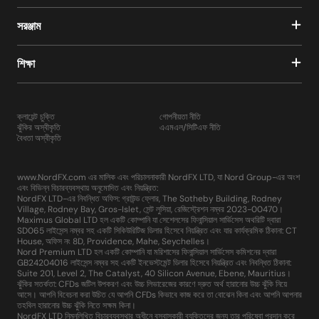
সরঞ্জাম
শিক্ষা
ক্লায়েন্ট চুক্তি
গোপনীয়তা নীতি
ঝুঁকির অস্বীকৃতি
এএমএল/সিটিএফ নীতি
বৈধতা অস্বীকৃতি
www.NordFX.com এর মালিক এবং পরিচালনাকারী NordFX LTD, যা Nord Group-এর অংশ
এবং বিভিন্ন বিচারব্যবস্থায় অনুমোদিত এবং নিয়ন্ত্রিত:
NordFX LTD-এর নিবন্ধিত অফিস: গ্রাউন্ড ফ্লোর, The Sotheby Building, Rodney
Village, Rodney Bay, Gros-Islet, সেন্ট লুসিয়া, রেজিস্ট্রেশন নম্বর 2023-00470।
Maximus Global LTD হল একটি কোম্পানি যা সেশেলসের ফিনান্সিয়াল সার্ভিসেস অথরিটি দ্বারা
SD065 লাইসেন্স নম্বর সহ একটি সিকিউরিটিজ ডিলার হিসেবে নিয়ন্ত্রিত এবং যার কার্যক্রমিক ঠিকানা: CT
House, অফিস নং 8D, Providence, Mahe, Seychelles।
Nord Premium LTD হল একটি কোম্পানি যা মরিশাসের ফিনান্সিয়াল সার্ভিসেস কমিশনের দ্বারা
GB24204016 লাইসেন্স নম্বর সহ একটি ইনভেস্টমেন্ট ডিলার হিসেবে নিয়ন্ত্রিত এবং নিবন্ধিত ঠিকানা:
Suite 201, Level 2, The Catalyst, 40 Silicon Avenue, Ebene, Mauritius।
ঝুঁকির সতর্কতা: CFDs জটিল উপকরণ এবং উচ্চ লিভারেজের কারণে দ্রুত অর্থ হারানোর উচ্চ ঝুঁকি নিয়ে
আসে। আপনি বিবেচনা করা উচিত যে আপনি CFDs কিভাবে কাজ করে তা বোঝেন কিনা এবং আপনি আপনার
তহবিল হারানোর উচ্চ ঝুঁকি নিতে সক্ষম কিনা।
NordFX LTD নিম্নলিখিত বিচারব্যবস্থার অধীনে বসবাসকারী ব্যক্তিদের জন্য তার পরিষেবা প্রদান করে