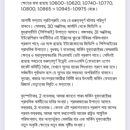
ক্ষেত্রে বাধা রয়েছে 1.0600-1.0620, 1.0740-1.0770,
1.0800, 1.0865 ও 1.0945-1.0975 রেঞ্জে।
আগামী সপ্তাহ প্রতিশ্রুতি দেয় যে গুরুত্বপূর্ণ ঘটনায় পরিপূর্ণ
থাকবে। সোমবার, 30 অক্টোবর, জার্মানি থেকে জিডিপি ও
মুদ্রাস্ফীতি (সিপিআই) উপাত্ত আসবে। মঙ্গলবার, 31 অক্টোবর,
ইউরোপিয়ান অর্থনীতির এই ইঞ্জিনের খুচরো বিক্রির পরিসংখ্যান
প্রকাশ পাবে, এর সঙ্গে রয়েছে ইউরোজোনের জিডিপি ও সিপিআইয়ের
প্রাথমিক উপাত্ত। বুধবার, 1 নভেম্বর, মার্কিন যুক্তরাষ্ট্রের বেসরকারি
ক্ষেত্র ও ম্যানুফ্যাকচারিং পিএমআই ডেটা প্রকাশ পাবে। সেদিনই
রয়েছে সবচেয়ে গুরুত্বপূর্ণ ইভেন্ট: এফওএমসি (ফেডারেল ওপেন
মার্কেট কমিটি) বৈঠক, যেখানে সুদের হারের সিদ্ধান্ত গ্রহণ করা হবে।
সর্বজনীন পূর্বাভাস বলে যে সুদের হার সম্ভবত অপরিবর্তিত থাকবে।
সুতরাং, বাজার অংশগ্রহণকারীরা নির্দিষ্ট করে উৎসাহী মার্কিন ফেডারেল
রিজার্ভ নেতৃত্বের বিবৃতি ও মন্তব্যে।
বৃহস্পতিবার, 2 নভেম্বর, আমরা জানতে পারব মার্কিন যুক্তরাষ্ট্রের
প্রাথমিক কর্মহীনের দাবির সংখ্যা। শ্রমবাজারের উপাত্ত আসবে
শুক্রবার, 3 নভেম্বর। কেননা এটা প্রথাগতভাবে প্রকাশ পায় মাসের
প্রথম শুক্রবার, আমরা আশা করতেপারি আরেক রাউন্ড সামুহিক
পরিসংখ্যান, যার অন্তর্ভুক্ত বেকারির হার এবং মার্কিন যুক্তরাষ্ট্রে
নতুন অকৃষি ক্ষেত্রে নতুন কাজ সৃষ্টির সংখ্যা।