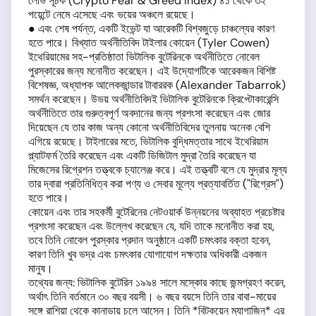
লোভ সূচক (Crypto Fear & Greed Index) ৪১ থেকে ৩২
পয়েন্টে নেমে এসেছে এবং ভয়ের অঞ্চলে রয়েছে।
● এবং শেষ পর্যন্ত, একটি ইভেন্ট যা আরেকটি বিশ্বজুড়ে চাঞ্চল্যের কারণ
হতে পারে। বিখ্যাত অর্থনীতিবিদ টাইলার কোয়েন (Tyler Cowen)
ইথেরিয়ামের সহ-প্রতিষ্ঠাতা ভিটালিক বুটেরিনকে অর্থনীতিতে নোবেল
পুরস্কারের জন্য মনোনীত করেছেন। এই উদ্যোগটিকে আরেকজন বিশিষ্ট
বিশেষজ্ঞ, অধ্যাপক আলেকজান্ডার টাবাররক (Alexander Tabarrok)
সমর্থন করেছেন। উভয় অর্থনীতিবিদই ভিটালিক বুটেরিনকে ক্রিপ্টোকারেন্সি
অর্থনীতিতে তার গুরুত্বপূর্ণ অবদানের জন্য প্রশংসা করেছেন এবং জোর
দিয়েছেন যে তার কাজ অন্য কোনো অর্থনীতিবিদের তুলনায় অনেক বেশি
এগিয়ে রয়েছে। টাইলারের মতে, ভিটালিক বুদ্ধিমত্তার সাথে ইথেরিয়াম
প্ল্যাটফর্ম তৈরি করেছেন এবং একটি ডিজিটাল মুদ্রা তৈরি করেছেন যা
মিজেসের রিগ্রেশন তত্ত্বকে চ্যালেঞ্জ করে। এই তত্ত্বটি বলে যে মুদ্রার মূল্য
তার দ্বারা প্রতিনিধিত্ব করা পণ্য ও সেবার মূল্যে প্রত্যাবর্তিত ("রিগ্রেস")
হতে পারে।
কোয়েন এবং তার সহকর্মী বুটেরিনের নেটওয়ার্ক উন্নয়নের অব্যাহত প্রচেষ্টার
প্রশংসা করেছেন এবং উল্লেখ করেছেন যে, যদি তাকে মনোনীত করা হয়,
তবে তিনি নোবেল পুরস্কার প্রদান অনুষ্ঠানে একটি চমৎকার বক্তা হবেন,
কারণ তিনি খুব ভদ্র এবং চমৎকার যোগাযোগ দক্ষতার অধিকারী একজন
মানুষ।
তথ্যের জন্য: ভিটালিক বুটেরিন ১৯৯৪ সালে মস্কোর কাছে জন্মগ্রহণ করেন,
অর্থাৎ তিনি বর্তমানে ৩০ বছর বয়সী। ৬ বছর বয়সে তিনি তার বাবা-মায়ের
সঙ্গে রাশিয়া থেকে কানাডায় চলে আসেন। তিনি *বিটকয়েন ম্যাগাজিন* এর