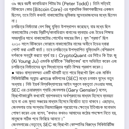
৩৯ বছর বয়সী কানাডিয়ান পিটার টড (Peter Todd)। তিনি সত্যিই
বিটকয়েন কোর (Bitcoin Core) এর প্রাথমিক বিকাশকারীদের একজন
ছিলেন, তবে তিনি কখনই নাকামোটোর ভূমিকায় সন্দেহভাজনদের মধ্যে ছিলেন
না।
চলচ্চিত্র নির্মাতারা বেশ কিছু যুক্তি উপস্থাপন করেছেন, যার মধ্যে ছিল
নাকামোটোর লেখায় ব্রিটিশ/কানাডিয়ান বানানের ব্যবহার এবং টডের শিক্ষার
সময়সূচির সাথে নাকামোটোর পোস্টের সময়ের মিল। মূল "প্রমাণ" ছিল
২০১০ সালে বিটকয়েন ফোরামে নাকামোটোর নামের অধীনে টডের দ্বারা
পোস্ট করা একটি বার্তা। তবে চলচ্চিত্রে উপস্থাপিত যুক্তিগুলি বেশিরভাগ
দর্শককে সন্তুষ্ট করতে ব্যর্থ হয়। CryptoQuant এর সিইও কি ইয়ং জু
(Ki Young Ju) এমনকি ছবিটিকে "বিরক্তিকর" বলে অভিহিত করেন এবং
চলচ্চিত্র নির্মাতাদের ভুল সিদ্ধান্তের প্রতি বিস্ময় প্রকাশ করেন।
● আরও বাস্তবসম্মত একটি ঘটনাটি হতে পারে ক্রিপ্টো শিল্প এবং মার্কিন
সিকিউরিটিজ অ্যান্ড এক্সচেঞ্জ কমিশনের (SEC) মধ্যে চলমান যুদ্ধে নতুন
অধ্যায়। নিউ ইয়র্ক বিশ্ববিদ্যালয়ের আইন স্কুলে বক্তৃতা দেওয়ার সময়,
SEC এর চেয়ারম্যান গ্যারি জেনসলার (Gary Gensler) বলেন,
ক্রিপ্টোকারেন্সি কখনোই ব্যাপকভাবে অর্থপ্রদানের মাধ্যম হিসেবে ব্যবহৃত
হবে না এবং মূলত সঞ্চয়ের মাধ্যম হিসেবে বিবেচিত হতে থাকবে। এছাড়াও,
জেনসলার তার সংস্থার নিয়মতান্ত্রিক প্রয়োগের ক্ষেত্রে ইতিবাচক মনোভাব
পোষণ করেন এবং বলেন, "কখনও কখনও আমাদের কঠোর পদক্ষেপ নিতে হয়,
মানুষকে সঠিক পথে ফিরিয়ে আনতে।"
জেনসলারের নেতৃত্বে, SEC বহু ক্রিপ্টো কোম্পানির বিরুদ্ধে সিকিউরিটিজ