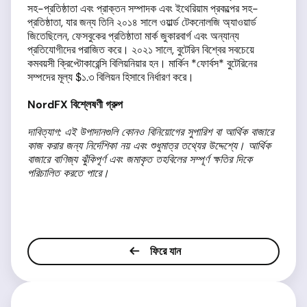
সহ-প্রতিষ্ঠাতা এবং প্রাক্তন সম্পাদক এবং ইথেরিয়াম প্রকল্পের সহ-
প্রতিষ্ঠাতা, যার জন্য তিনি ২০১৪ সালে ওয়ার্ল্ড টেকনোলজি অ্যাওয়ার্ড
জিতেছিলেন, ফেসবুকের প্রতিষ্ঠাতা মার্ক জুকারবার্গ এবং অন্যান্য
প্রতিযোগীদের পরাজিত করে। ২০২১ সালে, বুটেরিন বিশ্বের সবচেয়ে
কমবয়সী ক্রিপ্টোকারেন্সি বিলিয়নিয়ার হন। মার্কিন *ফোর্বস* বুটেরিনের
সম্পদের মূল্য $১.৩ বিলিয়ন হিসাবে নির্ধারণ করে।
NordFX বিশ্লেষণী গ্রুপ
দাবিত্যাগ: এই উপাদানগুলি কোনও বিনিয়োগের সুপারিশ বা আর্থিক বাজারে
কাজ করার জন্য নির্দেশিকা নয় এবং শুধুমাত্র তথ্যের উদ্দেশ্যে। আর্থিক
বাজারে বাণিজ্য ঝুঁকিপূর্ণ এবং জমাকৃত তহবিলের সম্পূর্ণ ক্ষতির দিকে
পরিচালিত করতে পারে।
ফিরে যান