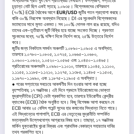
সংখ্যাগুলির প্রতি খুব বেশি প্রতিক্রিয়া দেখায়নি। ফলস্বরূপ, সপ্তাহের
চূড়ান্ত নোট ছিল একই স্তরে, ১.০৯৩৫। বিশ্লেষকদের বেশিরভাগ
(৭০%) ECB বৈঠকের আগে
EUR/USD
জুটির পতন প্রত্যাশা করছে।
বাকি ৩০% নিরপেক্ষ অবস্থান নিয়েছে। D1 এর সূচকগুলি বিশ্লেষকদের
মতামতের সাথে মূলত একমত। সব ১০০% দোলক লাল রঙে রয়েছে, যদিও
তাদের এক-তৃতীয়াংশ জুটি বিক্রি হয়ে যাচ্ছে সংকেত দিচ্ছে। প্রবণতা
সূচকদের মধ্যে, ৭৫% দক্ষিণ দিকে নির্দেশ করে, ২৫% উত্তরে নির্দেশ
করে।
জুটির জন্য নিকটতম সমর্থন অঞ্চলটি ১.০৮৯০-১.০৯০৫ এ অবস্থিত,
তারপরে ১.০৭৮০-১.০৮০৫, ১.০৭২৫, ১.০৬৬৫-১.০৬৮০,
১.০৬০০-১.০৬২০, ১.০৫২০-১.০৫৬৫ এবং ১.০৪৫০-১.০৪৬৫।
প্রতিরোধের অঞ্চলগুলি ১.০৯৯০-১.১০১০, তারপরে ১.১০৪৫, ১.১১০০,
১.১১৫৫, ১.১১৮৫-১.১২১০, ১.১২৭৫, ১.১৩৮৫, ১.১৪৮৫ -১.১৫০৫,
১.১৬৭০-১.১৬৯০, এবং ১.১৮৭৫-১.১৯০৫ এ অবস্থিত।
● পরের সপ্তাহের সবচেয়ে আকর্ষণীয় দিন হওয়ার আশা করা হচ্ছে
বৃহস্পতিবার, ১৭ অক্টোবর। এই দিনে প্রথমে ইউরোজোনের ভোক্তা
মুদ্রাস্ফীতির (CPI) ডেটা প্রকাশিত হবে, তারপরে ইউরোপীয় কেন্দ্রীয়
ব্যাংকের (ECB) বৈঠক অনুষ্ঠিত হবে। কিছু বিশেষজ্ঞ আশা করছেন যে
ECB আবার ২৫ বেসিস পয়েন্ট সুদের হার কমানোর সিদ্ধান্ত নিতে পারে।
এই সিদ্ধান্তের পাশাপাশি, ECB এর নেতৃত্বের মুদ্রানীতি সম্পর্কিত
মন্তব্যগুলি উল্লেখযোগ্য আগ্রহের বিষয় হবে। তাছাড়া, ১৭ অক্টোবর
মার্কিন যুক্তরাষ্ট্রে খুচরা বিক্রয় এবং প্রাথমিক বেকারত্ব সহায়তার দাবির
তথ্য প্রকাশিত হবে।