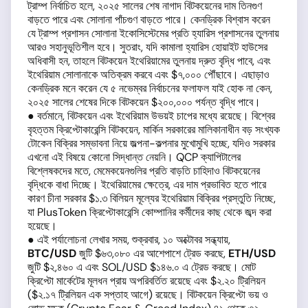
ট্রাম্প নির্বাচিত হলে, ২০২৫ সালের শেষ নাগাদ বিটকয়েনের দাম তিনগুণ
বাড়তে পারে এবং সোলানা পাঁচগুণ বাড়তে পারে। কেনড্রিক বিশ্বাস করেন
যে ট্রাম্প প্রশাসন সোলানা ইকোসিস্টেমের প্রতি হ্যারিস প্রশাসনের তুলনায়
আরও সহানুভূতিশীল হবে। সুতরাং, যদি কামালা হ্যারিস হোয়াইট হাউসের
অধিবাসী হন, তাহলে বিটকয়েন ইথেরিয়ামের তুলনায় দ্রুত বৃদ্ধি পাবে, এবং
ইথেরিয়াম সোলানাকে অতিক্রম করবে এবং $৭,০০০ পৌঁছাবে। এছাড়াও
কেনড্রিক মনে করেন যে ৫ নভেম্বর নির্বাচনের ফলাফল যাই হোক না কেন,
২০২৫ সালের শেষের দিকে বিটকয়েন $২০০,০০০ পর্যন্ত বৃদ্ধি পাবে।
● বর্তমানে, বিটকয়েন এবং ইথেরিয়াম উভয়ই চাপের মধ্যে রয়েছে। বিশ্বের
বৃহত্তম ক্রিপ্টোকারেন্সি বিটকয়েন, মার্কিন সরকারের মালিকানাধীন বড় সংখ্যক
টোকেন বিক্রির সম্ভাবনা নিয়ে জল্পনা-কল্পনার মুখোমুখি হচ্ছে, যদিও সরকার
এখনো এই বিষয়ে কোনো সিদ্ধান্ত নেয়নি। QCP ক্যাপিটালের
বিশ্লেষকদের মতে, মেমেকয়েনগুলির প্রতি বাড়তি চাহিদাও বিটকয়েনের
বৃদ্ধিকে বাধা দিচ্ছে। ইথেরিয়ামের ক্ষেত্রে, এর দাম প্রভাবিত হতে পারে
কারণ চীনা সরকার $১.৩ বিলিয়ন মূল্যের ইথেরিয়াম বিক্রির প্রস্তুতি নিচ্ছে,
যা PlusToken ক্রিপ্টোকারেন্সি কোম্পানির কর্মীদের কাছ থেকে জব্দ করা
হয়েছে।
● এই পর্যালোচনা লেখার সময়, শুক্রবার, ১০ অক্টোবর সন্ধ্যায়,
BTC/USD
জুটি $৬৩,০৮০ এর আশেপাশে ট্রেড করছে,
ETH/USD
জুটি $২,৪৬০ এ এবং SOL/USD $১৪৬.০ এ ট্রেড করছে। মোট
ক্রিপ্টো মার্কেটের মূলধন প্রায় অপরিবর্তিত রয়েছে এবং $২.২০ ট্রিলিয়ন
($২.১৭ ট্রিলিয়ন এক সপ্তাহ আগে) রয়েছে। বিটকয়েন ক্রিপ্টো ভয় ও