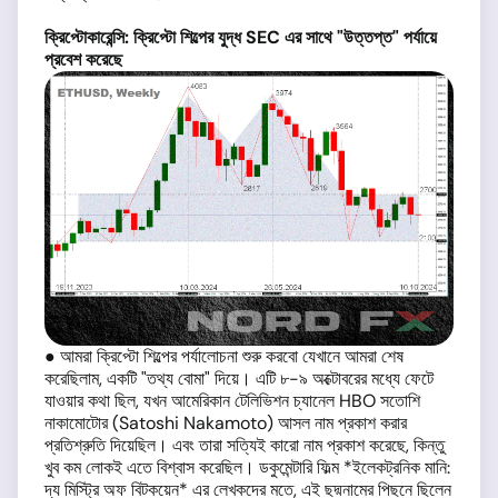
ক্রিপ্টোকারেন্সি: ক্রিপ্টো শিল্পের যুদ্ধ SEC এর সাথে "উত্তপ্ত" পর্যায়ে
প্রবেশ করেছে
● আমরা ক্রিপ্টো শিল্পের পর্যালোচনা শুরু করবো যেখানে আমরা শেষ
করেছিলাম, একটি "তথ্য বোমা" দিয়ে। এটি ৮-৯ অক্টোবরের মধ্যে ফেটে
যাওয়ার কথা ছিল, যখন আমেরিকান টেলিভিশন চ্যানেল HBO সতোশি
নাকামোটোর (Satoshi Nakamoto) আসল নাম প্রকাশ করার
প্রতিশ্রুতি দিয়েছিল। এবং তারা সত্যিই কারো নাম প্রকাশ করেছে, কিন্তু
খুব কম লোকই এতে বিশ্বাস করেছিল। ডকুমেন্টারি ফিল্ম *ইলেকট্রনিক মানি:
দ্য মিস্ট্রি অফ বিটকয়েন* এর লেখকদের মতে, এই ছদ্মনামের পিছনে ছিলেন