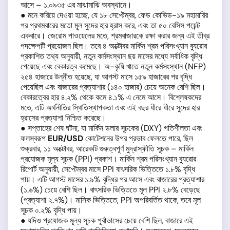
আসে – ১.০৯৩৫ এর মাঝামাঝি অবস্থানে।
● মনে করিয়ে দেওয়া হচ্ছে, যে ১৮ সেপ্টেম্বর, ফেড কোভিড-১৯ মহামারির
পর প্রথমবারের মতো মূল সুদের হার হ্রাস করে, এবং তা ৫০ বেসিস পয়েন্ট
একবারে। জেরোম পাওয়েলের মতে, শ্রমবাজারকে রক্ষা করার জন্য এই তীব্র
পদক্ষেপটি প্রয়োজন ছিল। তবে ৪ অক্টোবর মার্কিন শ্রম পরিসংখ্যান ব্যুরোর
প্রকাশিত তথ্য অনুযায়ী, নতুন কর্মসংস্থান ছয় মাসের মধ্যে সর্বাধিক বৃদ্ধি
পেয়েছে এবং বেকারত্ব কমেছে। অ-কৃষি খাতে নতুন কর্মসংস্থান (NFP)
২৫৪ হাজারে উন্নীত হয়েছে, যা আগস্ট মাসে ১৫৯ হাজারের পর বৃদ্ধি
পেয়েছিল এবং বাজারের প্রত্যাশার (১৪০ হাজার) চেয়ে অনেক বেশি ছিল।
বেকারত্বের হার ৪.২% থেকে কমে ৪.১% এ নেমে আসে। বিশ্লেষকদের
মতে, এটি অর্থনীতির স্থিতিস্থাপকতা এবং এই বছর ধীরে ধীরে সুদের হার
হ্রাসের প্রত্যাশা নিশ্চিত করেছে।
● সপ্তাহের শেষ ঘটনা, যা মার্কিন ডলার সূচকের (DXY) গতিশীলতা এবং
ফলস্বরূপ
EUR/USD
কোটেশনের উপর প্রভাব ফেলতে পারে, ছিল
শুক্রবার, ১১ অক্টোবর, আরেকটি গুরুত্বপূর্ণ মুদ্রাস্ফীতি সূচক – মার্কিন
প্রযোজক মূল্য সূচক (PPI) প্রকাশ। মার্কিন শ্রম পরিসংখ্যান ব্যুরোর
রিপোর্ট অনুযায়ী, সেপ্টেম্বর মাসে PPI বাৎসরিক ভিত্তিতে ১.৮% বৃদ্ধি
পায়। এটি আগস্ট মাসের ১.৯% বৃদ্ধির পর আসে এবং বাজারের প্রত্যাশার
(১.৬%) চেয়ে বেশি ছিল। বাৎসরিক ভিত্তিতে মূল PPI ২.৮% বেড়েছে
(প্রত্যাশা ২.৭%)। মাসিক ভিত্তিতে, PPI অপরিবর্তিত থাকে, তবে মূল
সূচক ০.২% বৃদ্ধি পায়।
● যদিও প্রযোজক মূল্য সূচক পূর্বাভাসের চেয়ে বেশি ছিল, বাজারে এই