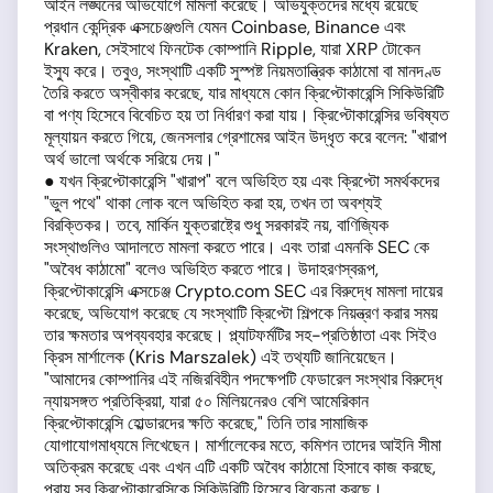
আইন লঙ্ঘনের অভিযোগে মামলা করেছে। অভিযুক্তদের মধ্যে রয়েছে
প্রধান কেন্দ্রিক এক্সচেঞ্জগুলি যেমন Coinbase, Binance এবং
Kraken, সেইসাথে ফিনটেক কোম্পানি Ripple, যারা XRP টোকেন
ইস্যু করে। তবুও, সংস্থাটি একটি সুস্পষ্ট নিয়মতান্ত্রিক কাঠামো বা মানদণ্ড
তৈরি করতে অস্বীকার করেছে, যার মাধ্যমে কোন ক্রিপ্টোকারেন্সি সিকিউরিটি
বা পণ্য হিসেবে বিবেচিত হয় তা নির্ধারণ করা যায়। ক্রিপ্টোকারেন্সির ভবিষ্যত
মূল্যায়ন করতে গিয়ে, জেনসলার গ্রেশামের আইন উদ্ধৃত করে বলেন: "খারাপ
অর্থ ভালো অর্থকে সরিয়ে দেয়।"
● যখন ক্রিপ্টোকারেন্সি "খারাপ" বলে অভিহিত হয় এবং ক্রিপ্টো সমর্থকদের
"ভুল পথে" থাকা লোক বলে অভিহিত করা হয়, তখন তা অবশ্যই
বিরক্তিকর। তবে, মার্কিন যুক্তরাষ্ট্রে শুধু সরকারই নয়, বাণিজ্যিক
সংস্থাগুলিও আদালতে মামলা করতে পারে। এবং তারা এমনকি SEC কে
"অবৈধ কাঠামো" বলেও অভিহিত করতে পারে। উদাহরণস্বরূপ,
ক্রিপ্টোকারেন্সি এক্সচেঞ্জ Crypto.com SEC এর বিরুদ্ধে মামলা দায়ের
করেছে, অভিযোগ করেছে যে সংস্থাটি ক্রিপ্টো শিল্পকে নিয়ন্ত্রণ করার সময়
তার ক্ষমতার অপব্যবহার করেছে। প্ল্যাটফর্মটির সহ-প্রতিষ্ঠাতা এবং সিইও
ক্রিস মার্শালেক (Kris Marszalek) এই তথ্যটি জানিয়েছেন।
"আমাদের কোম্পানির এই নজিরবিহীন পদক্ষেপটি ফেডারেল সংস্থার বিরুদ্ধে
ন্যায়সঙ্গত প্রতিক্রিয়া, যারা ৫০ মিলিয়নেরও বেশি আমেরিকান
ক্রিপ্টোকারেন্সি হোল্ডারদের ক্ষতি করেছে," তিনি তার সামাজিক
যোগাযোগমাধ্যমে লিখেছেন। মার্শালেকের মতে, কমিশন তাদের আইনি সীমা
অতিক্রম করেছে এবং এখন এটি একটি অবৈধ কাঠামো হিসাবে কাজ করছে,
প্রায় সব ক্রিপ্টোকারেন্সিকে সিকিউরিটি হিসেবে বিবেচনা করছে।