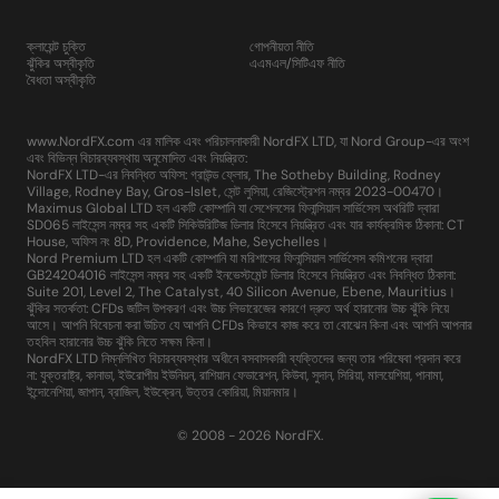
ক্লায়েন্ট চুক্তি
গোপনীয়তা নীতি
ঝুঁকির অস্বীকৃতি
এএমএল/সিটিএফ নীতি
বৈধতা অস্বীকৃতি
www.NordFX.com এর মালিক এবং পরিচালনাকারী NordFX LTD, যা Nord Group-এর অংশ
এবং বিভিন্ন বিচারব্যবস্থায় অনুমোদিত এবং নিয়ন্ত্রিত:
NordFX LTD-এর নিবন্ধিত অফিস: গ্রাউন্ড ফ্লোর, The Sotheby Building, Rodney
Village, Rodney Bay, Gros-Islet, সেন্ট লুসিয়া, রেজিস্ট্রেশন নম্বর 2023-00470।
Maximus Global LTD হল একটি কোম্পানি যা সেশেলসের ফিনান্সিয়াল সার্ভিসেস অথরিটি দ্বারা
SD065 লাইসেন্স নম্বর সহ একটি সিকিউরিটিজ ডিলার হিসেবে নিয়ন্ত্রিত এবং যার কার্যক্রমিক ঠিকানা: CT
House, অফিস নং 8D, Providence, Mahe, Seychelles।
Nord Premium LTD হল একটি কোম্পানি যা মরিশাসের ফিনান্সিয়াল সার্ভিসেস কমিশনের দ্বারা
GB24204016 লাইসেন্স নম্বর সহ একটি ইনভেস্টমেন্ট ডিলার হিসেবে নিয়ন্ত্রিত এবং নিবন্ধিত ঠিকানা:
Suite 201, Level 2, The Catalyst, 40 Silicon Avenue, Ebene, Mauritius।
ঝুঁকির সতর্কতা: CFDs জটিল উপকরণ এবং উচ্চ লিভারেজের কারণে দ্রুত অর্থ হারানোর উচ্চ ঝুঁকি নিয়ে
আসে। আপনি বিবেচনা করা উচিত যে আপনি CFDs কিভাবে কাজ করে তা বোঝেন কিনা এবং আপনি আপনার
তহবিল হারানোর উচ্চ ঝুঁকি নিতে সক্ষম কিনা।
NordFX LTD নিম্নলিখিত বিচারব্যবস্থার অধীনে বসবাসকারী ব্যক্তিদের জন্য তার পরিষেবা প্রদান করে
না: যুক্তরাষ্ট্র, কানাডা, ইউরোপীয় ইউনিয়ন, রাশিয়ান ফেডারেশন, কিউবা, সুদান, সিরিয়া, মালয়েশিয়া, পানামা,
ইন্দোনেশিয়া, জাপান, ব্রাজিল, ইউক্রেন, উত্তর কোরিয়া, মিয়ানমার।
© 2008 - 2026 NordFX.