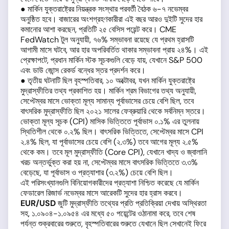
● মার্কিন যুক্তরাষ্ট্রের নিয়ন্ত্রক সংস্থার পরবর্তী বৈঠক ৬-৭ নভেম্বর
অনুষ্ঠিত হবে। বাজারের অংশগ্রহণকারীরা এই বছর আরও দুইটি সুদের হার
কমানোর আশা করছেন, প্রতিটি ২৫ বেসিস পয়েন্ট করে। CME
FedWatch টুল অনুযায়ী, ৭৬% সম্ভাবনা রয়েছে যে প্রথম হ্রাসটি
আগামী মাসে ঘটবে, আর হার অপরিবর্তিত থাকার সম্ভাবনা প্রায় ২৪%। এই
প্রেক্ষাপটে, প্রধান মার্কিন স্টক সূচকগুলি বেড়ে যায়, যেখানে S&P 500
এবং ডাউ জোন্স রেকর্ড বন্ধের স্তর প্রদর্শন করে।
● তৃতীয় ঘটনাটি ছিল বৃহস্পতিবার, ১০ অক্টোবর, যখন মার্কিন যুক্তরাষ্ট্রে
মুদ্রাস্ফীতির তথ্য প্রকাশিত হয়। মার্কিন শ্রম বিভাগের তথ্য অনুযায়ী,
সেপ্টেম্বর মাসে ভোক্তা মূল্য সামান্য পূর্বাভাসের চেয়ে বেশি ছিল, তবে
বাৎসরিক মুদ্রাস্ফীতি ছিল ২০২১ সালের ফেব্রুয়ারি থেকে সর্বনিম্ন স্তরে।
ভোক্তা মূল্য সূচক (CPI) মাসিক ভিত্তিতে পূর্বাভাস ০.১% এর তুলনায়
স্থিতিশীল থেকে ০.২% ছিল। বাৎসরিক ভিত্তিতে, সেপ্টেম্বর মাসে CPI
২.৪% ছিল, যা পূর্বাভাসের চেয়ে বেশি (২.৩%) তবে আগের মূল্য ২.৫%
থেকে কম। তবে মূল মুদ্রাস্ফীতি (Core CPI), যেখানে খাদ্য ও জ্বালানি
খরচ অন্তর্ভুক্ত করা হয় না, সেপ্টেম্বর মাসে বাৎসরিক ভিত্তিতে ৩.৩%
বেড়েছে, যা পূর্বাভাস ও প্রত্যাশার (৩.২%) চেয়ে বেশি ছিল।
এই পরিসংখ্যানগুলি বিনিয়োগকারীদের প্রত্যাশা নিশ্চিত করেছে যে মার্কিন
ফেডারেল রিজার্ভ নভেম্বর মাসে আরেকটি সুদের হার হ্রাস করবে।
EUR/USD
জুটি মুদ্রাস্ফীতি তথ্যের প্রতি প্রতিক্রিয়া দেখায় অস্থিরতা
সহ, ১.০৯০৪-১.০৯৫৪ এর মধ্যে ৫০ পয়েন্টের ওঠানামা করে, তবে শেষ
পর্যন্ত শুক্রবারের শুরুতে, বৃহস্পতিবারের শুরুতে যেখানে ছিল সেখানেই ফিরে