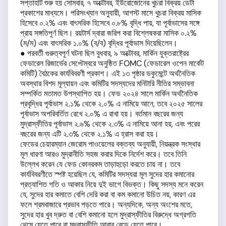
সপ্তাহটি শুরু হয় সোমবার, ৭ অক্টোবর, ইউরোজোনের খুচরা বিক্রয় ডেটা
প্রকাশের মাধ্যমে। পরিসংখ্যান অনুযায়ী, আগস্ট মাসে খুচরা বিক্রয় মাসিক
হিসেবে ০.২% এবং বাৎসরিক হিসেবে ০.৮% বৃদ্ধি পায়, যা পূর্বাভাসের সঙ্গে
প্রায় সঙ্গতিপূর্ণ ছিল। রয়টার্স দ্বারা জরিপ করা বিশ্লেষকরা মাসিক ০.২%
(ম/ম) এবং বাৎসরিক ১.০% (ব/ব) বৃদ্ধির পূর্বাভাস দিয়েছিলেন।
● পরবর্তী গুরুত্বপূর্ণ ঘটনা ছিল বুধবার, ৯ অক্টোবর, মার্কিন যুক্তরাষ্ট্রের
ফেডারেল রিজার্ভের সেপ্টেম্বরে অনুষ্ঠিত FOMC (ফেডারেল ওপেন মার্কেট
কমিটি) বৈঠকের কার্যবিবরণী প্রকাশ। এই ১৩ পৃষ্ঠার ডকুমেন্টে অর্থনৈতিক
অবস্থার বিশদ মূল্যায়ন এবং কমিটির সদস্যদের মনিটারি নীতির সম্ভাবনা
সম্পর্কিত মতামত উপস্থাপিত হয়। ফেড ২০২৪ সালে মার্কিন অর্থনৈতিক
প্রবৃদ্ধির পূর্বাভাস ২.১% থেকে ২.০% এ নামিয়ে আনে, তবে ২০২৫ সালের
পূর্বাভাস অপরিবর্তিত রেখে ২.০% এ রাখা হয়। বর্তমান বছরের জন্য
মুদ্রাস্ফীতির পূর্বাভাস ২.৬% থেকে ২.৩% এ নামিয়ে আনা হয়, এবং পরের
বছরের জন্য এটি ২.৩% থেকে ২.১% এ হ্রাস করা হয়।
ফেডের চেয়ারম্যান জেরোম পাওয়েলের বক্তব্য অনুযায়ী, নিয়ন্ত্রক সংস্থার
মূল ধারণা আরও মুদ্রানীতি সহজ করার দিকে নির্দেশ করে। তবে তিনি
উল্লেখ করেন যে ফেড কোনরকম তাড়াহুড়ো করতে চায় না। তবে
কার্যবিবরণীতে স্পষ্ট হয়েছিল যে, কমিটির সদস্যরা মূল সুদের হার কমানোর
প্রত্যাশিত গতি ও আকার নিয়ে দুই ভাগে বিভক্ত। কিছু সদস্য মনে করেন
যে, সুদের হার কমাতে বেশি দেরি করা বা কম কমানো উচিত নয়, কারণ এর
ফলে শ্রমবাজারে প্রভাব পড়তে পারে। অন্যদিকে, অন্য অংশের মতে,
সুদের হার খুব দ্রুত বা বেশি কমানো হলে মুদ্রাস্ফীতির বিরুদ্ধে অগ্রগতি
থেমে যেতে পারে বা মুদ্রাস্ফীতি আবার বেড়ে যেতে পারে।