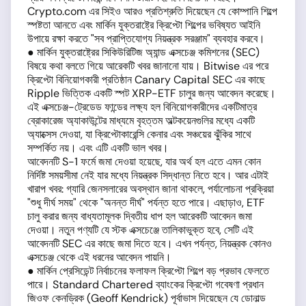
Crypto.com এর সিইও আরও প্রতিশ্রুতি দিয়েছেন যে কোম্পানি শিল্পে
স্পষ্টতা আনতে এবং মার্কিন যুক্তরাষ্ট্রে ক্রিপ্টো শিল্পের ভবিষ্যত আইনি
উপায়ে রক্ষা করতে "সব প্রাপ্তিযোগ্য নিয়ন্ত্রক সরঞ্জাম" ব্যবহার করবে।
● মার্কিন যুক্তরাষ্ট্রের সিকিউরিটিজ অ্যান্ড এক্সচেঞ্জ কমিশনের (SEC)
বিষয়ে কথা বলতে গিয়ে আরেকটি খবর জানানো যায়। Bitwise এর পরে
ক্রিপ্টো বিনিয়োগকারী প্রতিষ্ঠান Canary Capital SEC এর কাছে
Ripple ভিত্তিক একটি স্পট XRP-ETF চালুর জন্য আবেদন করেছে।
এই এক্সচেঞ্জ-ট্রেডেড ফান্ডের লক্ষ্য হল বিনিয়োগকারীদের একটিমাত্র
ব্রোকারেজ অ্যাকাউন্টের মাধ্যমে বৃহত্তম অল্টকয়েনগুলির মধ্যে একটি
অ্যাক্সেস দেওয়া, যা ক্রিপ্টোকারেন্সি কেনার এবং সঞ্চয়ের ঝুঁকির সাথে
সম্পর্কিত নয়। এবং এটি একটি ভাল খবর।
আবেদনটি S-1 ফর্মে জমা দেওয়া হয়েছে, যার অর্থ হল এতে এমন কোন
নির্দিষ্ট সময়সীমা নেই যার মধ্যে নিয়ন্ত্রক সিদ্ধান্ত নিতে হবে। আর এটাই
খারাপ খবর: গ্যারি জেনসলারের অবস্থান জানা থাকলে, পর্যালোচনা প্রক্রিয়া
"শুধু দীর্ঘ সময়" থেকে "অনন্ত দীর্ঘ" পর্যন্ত হতে পারে। এছাড়াও, ETF
চালু করার জন্য বাধ্যতামূলক দ্বিতীয় ধাপ হল আরেকটি আবেদন জমা
দেওয়া। নতুন পণ্যটি যে স্টক এক্সচেঞ্জে তালিকাভুক্ত হবে, সেটি এই
আবেদনটি SEC এর কাছে জমা দিতে হবে। এখন পর্যন্ত, নিয়ন্ত্রক কোনও
এক্সচেঞ্জ থেকে এই ধরনের আবেদন পায়নি।
● মার্কিন প্রেসিডেন্ট নির্বাচনের ফলাফল ক্রিপ্টো শিল্পে বড় প্রভাব ফেলতে
পারে। Standard Chartered ব্যাংকের ক্রিপ্টো গবেষণা প্রধান
জিওফ কেনড্রিক (Geoff Kendrick) পূর্বাভাস দিয়েছেন যে ডোনাল্ড