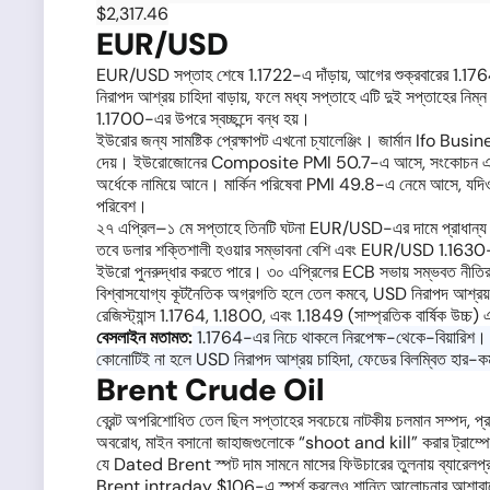
$2,317.46
EUR/USD
EUR/USD সপ্তাহ শেষে 1.1722-এ দাঁড়ায়, আগের শুক্রবারের 1.1764 
নিরাপদ আশ্রয় চাহিদা বাড়ায়, ফলে মধ্য সপ্তাহে এটি দুই সপ্তাহের নিম্
1.1700-এর উপরে স্বচ্ছন্দে বন্ধ হয়।
ইউরোর জন্য সামষ্টিক প্রেক্ষাপট এখনো চ্যালেঞ্জিং। জার্মান Ifo B
দেয়। ইউরোজোনের Composite PMI 50.7-এ আসে, সংকোচন এড়িয়ে; পরিষে
অর্ধেকে নামিয়ে আনে। মার্কিন পরিষেবা PMI 49.8-এ নেমে আসে, যদিও
পরিবেশ।
২৭ এপ্রিল–১ মে সপ্তাহে তিনটি ঘটনা EUR/USD-এর দামে প্রাধান্য পাব
তবে ডলার শক্তিশালী হওয়ার সম্ভাবনা বেশি এবং EUR/USD 1.1630-1.
ইউরো পুনরুদ্ধার করতে পারে। ৩০ এপ্রিলের ECB সভায় সম্ভবত নীতির
বিশ্বাসযোগ্য কূটনৈতিক অগ্রগতি হলে তেল কমবে, USD নিরাপদ আশ্
রেজিস্ট্যান্স 1.1764, 1.1800, এবং 1.1849 (সাম্প্রতিক বার্ষিক উচ
বেসলাইন মতামত:
1.1764-এর নিচে থাকলে নিরপেক্ষ-থেকে-বিয়ারিশ। ড
কোনোটিই না হলে USD নিরাপদ আশ্রয় চাহিদা, ফেডের বিলম্বিত হার-কম
Brent Crude Oil
ব্রেন্ট অপরিশোধিত তেল ছিল সপ্তাহের সবচেয়ে নাটকীয় চলমান সম্পদ, প্র
অবরোধ, মাইন বসানো জাহাজগুলোকে “shoot and kill” করার ট্রাম্পের নির
যে Dated Brent স্পট দাম সামনে মাসের ফিউচারের তুলনায় ব্যারেলপ্রত
Brent intraday $106-এ স্পর্শ করলেও শান্তি আলোচনার আশা