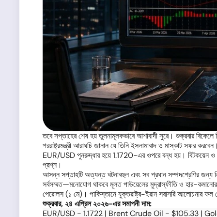
তবে সপ্তাহের শেষ হয় তুলনামূলকভাবে আশাবাদী সুরে। শুক্রবার বিকেলে ন
পররাষ্ট্রমন্ত্রী আরাঘচি জানান যে তিনি ইসলামাবাদ ও মাস্কাট সফর করবেন। 
EUR/USD পুনরুদ্ধার হয়ে 1.1720-এর ওপরে বন্ধ হয়। বিটকয়েন ও অন্য
প্রশ্ন।
আসন্ন সপ্তাহটি অত্যন্ত ঘটনাবহুল এবং সব প্রধান সম্পদশ্রেণির জন্য 
সর্বসম্মত—মনোযোগ থাকবে মূলত পাউয়েলের মুদ্রাস্ফীতি ও হার-কমানোর
পেরোলস (১ মে)। পাকিস্তানে যুক্তরাষ্ট্র-ইরান সরাসরি আলোচনার ফল সোম
শুক্রবার, ২৪ এপ্রিল ২০২৬-এর সমাপনী দাম:
EUR/USD - 1.1722 | Brent Crude Oil - $105.33 | Go