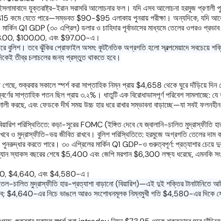
সলামাবাদে যুক্তরাষ্ট্র-ইরান সরাসরি আলোচনার ফল। যদি এসব আলোচনা হরমুজ প্রণালী পুনর
$10-$15 কমে যেতে পারে—সম্ভবত $90-$95 এলাকায় পুনরায় পরীক্ষা। অন্যদিকে, যদি আলোচ
 মার্কিন Q1 GDP (৩০ এপ্রিল) ডলার ও চাহিদার পূর্বাভাসের মাধ্যমে তেলের ওপরও প্রভা
 $103.00, $100.00, এবং $97.00-এ।
ুলিশ। তবে ঝুঁকির প্রোফাইল অসম: কূটনৈতিক অগ্রগতি হলো স্বল্পমেয়াদে সবচেয়ে শক্তিশ
িকেই তীব্র চলাচলের জন্য প্রস্তুত থাকতে হবে।
ুক্রবার সকালে স্পর্শ করা সাপ্তাহিক নিম্ন প্রায় $4,658 থেকে ঘুরে দাঁড়িয়ে দিন 
বর্ণের সাপ্তাহিক পতন ছিল প্রায় ৩.২%। ধাতুটি এক বিরোধাভাসপূর্ণ পরিবেশ সামলাচ্ছে: যে 
শালী করছে, এবং ফেডকে দীর্ঘ সময় উচ্চ হার ধরে রাখার সম্ভাবনা বাড়াচ্ছে—যা সবই ফলনহীন বু
ছে। বিয়ারিশ পরিস্থিতিতে: কড়া-সুরের FOMC (ইঙ্গিত দেবে যে জ্বালানি-চালিত মুদ্রাস্
রাখবে ও মুদ্রাস্ফীতি-ভয় জীবিত রাখবে। বুলিশ পরিস্থিতিতে: হরমুজে অগ্রগতি তেলের দ
ার করতে পারে। ৩০ এপ্রিলের মার্কিন Q1 GDP-ও গুরুত্বপূর্ণ: প্রত্যাশার চেয়ে দুর্বল 
োল্ডম্যান স্যাকস বছরের শেষে $5,400 এবং জেপি মরগান $6,300 লক্ষ্য ধরেছে, এমনকি সংশ
4,680, $4,640, এবং $4,580-এ।
এবং তেল-চালিত মুদ্রাস্ফীতি হার-প্রত্যাশা বাড়ানো (বিয়ারিশ)—এই দুই শক্তির টানাট
শ করবে; $4,640-এর নিচে ভাঙলে আরও সংশোধনমূলক নিম্নমুখী গতি $4,580-এর দিকে য