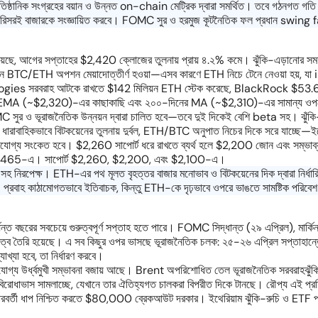
িষ্ঠানিক সংগ্রহের বয়ান ও উন্নত on-chain মেট্রিক দ্বারা সমর্থিত। তবে গঠনগত গত
িসরই বাজারকে সংজ্ঞায়িত করবে। FOMC সুর ও হরমুজ কূটনৈতিক ফল প্রধান swing
, আগের সপ্তাহের $2,420 ক্লোজের তুলনায় প্রায় ৪.২% কমে। ঝুঁকি-এড়ানোর সময় অল
বিলিয়ন BTC/ETH অপশন মেয়াদোত্তীর্ণ হওয়া—এসব কারণে ETH নিচে টেনে নেওয়া হয়, যা i
ogies সরবরাহ আটকে রাখতে $142 মিলিয়ন ETH স্টেক করেছে, BlackRock $53.6 ম
 EMA (~$2,320)-এর কাছাকাছি এবং ২০০-দিনের MA (~$2,310)-এর সামান্য ওপরে, ফলে
OMC সুর ও ভূরাজনৈতিক উন্নয়ন দ্বারা চালিত হবে—তবে দুই দিকেই বেশি beta সহ। ঝু
বাহিকভাবে বিটকয়েনের তুলনায় দুর্বল, ETH/BTC অনুপাত নিচের দিকে সরে যাচ্ছে—ইথেরি
যোগ্য সংকেত হবে। $2,260 সাপোর্ট ধরে রাখতে ব্যর্থ হলে $2,200 জোন এবং সম্ভাব্
 এবং $2,465-এ। সাপোর্ট $2,260, $2,200, এবং $2,100-এ।
 নিরপেক্ষ। ETH-এর পথ মূলত বৃহত্তর বাজার মনোভাব ও বিটকয়েনের দিক দ্বারা নির্ধারি
F প্রবাহ কাঠামোগতভাবে ইতিবাচক, কিন্তু ETH-কে দৃঢ়ভাবে ওপরে ভাঙতে সামষ্টিক পরিব
্যন্ত বছরের সবচেয়ে গুরুত্বপূর্ণ সপ্তাহ হতে পারে। FOMC সিদ্ধান্ত (২৯ এপ্রিল), ম
্ব তৈরি হয়েছে। এ সব কিছুর ওপর ভাসছে ভূরাজনৈতিক চলক: ২৫-২৬ এপ্রিল সপ্তাহান্তে
্যাখ্যা হবে, তা নির্ধারণ করবে।
গ্য উর্ধ্বমুখী সম্ভাবনা বজায় আছে। Brent অপরিশোধিত তেল ভূরাজনৈতিক সরবরাহঝুঁকির কা
বিরোধাভাস সামলাচ্ছে, যেখানে তার ঐতিহ্যগত চালকরা বিপরীত দিকে টানছে। রৌপ্য এই প্রতিবে
ে পরবর্তী ধাপ নিশ্চিত করতে $80,000 ব্রেকআউট দরকার। ইথেরিয়াম ঝুঁকি-রুচি ও ETF প্