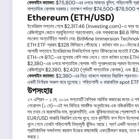
বেসলাইন মতামত:
$75,800-এর ওপরে সামান্য বুলিশ, শক্তিশালী প্রাত
সাপ্তাহিক ক্লোজ দরকার। ততক্ষণ পর্যন্ত $74,500-$78,500 পর
Ethereum (ETH/USD)
ইথেরিয়াম সপ্তাহ শেষে $2,317.46 (Investing.com)-এ বন্ধ হয়েছে
রেজিস্ট্যান্স জোনে প্রযুক্তিগত প্রত্যাখ্যান, এবং শুক্রবারের $8.6 
সংকেত অন্তর্নিহিত সমর্থন দেয়: BitMine Immersion Technol
ETH ETF প্রবাহ $328 মিলিয়নে পৌঁছেছে। বর্তমান দাম ৫০-দিনের
আগামী সপ্তাহে ইথেরিয়ামের দিকনির্দেশনা মূলত বিটকয়েনের মতোই F
ETH-কে BTC-এর তুলনায় বেশি লাভ দেবে। তবে বর্তমান চক্রে ETH ধারা
$2,380-এর ওপরে সাপ্তাহিক ক্লোজ গতি পুনরুদ্ধারের প্রথম উল্লেখ
রেজিস্ট্যান্স $2,380, $2,420 (পূর্ববর্তী সাপ্তাহিক ক্লোজ),
বেসলাইন মতামত:
$2,380-এর নিচে থাকলে সামান্য বিয়ারিশ প্রবণতা-সহ
একটি নির্ণায়ক অঞ্চল করে তুলেছে। শক্তিশালী ও ধারাবাহিক spot ET
উপসংহার
২৭ এপ্রিল - ১ মে, ২০২৬ সপ্তাহটি বৈশ্বিক আর্থিক বাজারের জন্য এ পর
পেরোলস (১ মে)—এই সব মিলিয়ে সামষ্টিক অনুঘটকের এক নজিরবিহীন ঘনত
সব তথ্য যে জ্বালানির দাম, মুদ্রাস্ফীতি, এবং ঝুঁকিমনোভাবের প্রেক্ষাপটে ব
EUR/USD মাঝারি বিয়ারিশ চাপের মুখে, তবে কূটনীতি ফল দিলে উল্লেখযো
খুলে গেলে তেমনি শক্তিশালী নিম্নমুখী ঝুঁকিও আছে। স্বর্ণ একটি অনন্য 
প্রাতিষ্ঠানিক সমর্থনসহ বহুমাস উচ্চের কাছাকাছি একত্রীকরণ করছে, তব
করছে।