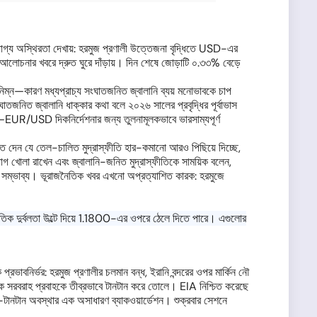
গ্য অস্থিরতা দেখায়: হরমুজ প্রণালী উত্তেজনা বৃদ্ধিতে USD-এর
ান আলোচনার খবরে দ্রুত ঘুরে দাঁড়ায়। দিন শেষে জোড়াটি ০.৩৩% বেড়ে
্ন—কারণ মধ্যপ্রাচ্য সংঘাতজনিত জ্বালানি ব্যয় মনোভাবকে চাপ
িত জ্বালানি ধাক্কার কথা বলে ২০২৬ সালের প্রবৃদ্ধির পূর্বাভাস
EUR/USD দিকনির্দেশনার জন্য তুলনামূলকভাবে ভারসাম্যপূর্ণ
 দেন যে তেল-চালিত মুদ্রাস্ফীতি হার-কমানো আরও পিছিয়ে দিচ্ছে,
োলা রাখেন এবং জ্বালানি-জনিত মুদ্রাস্ফীতিকে সাময়িক বলেন,
সম্ভাব্য। ভূরাজনৈতিক খবর এখনো অপ্রত্যাশিত কারক: হরমুজে
ক দুর্বলতা উল্টে দিয়ে 1.1800-এর ওপরে ঠেলে দিতে পারে। এগুলোর
রভাবনির্ভর: হরমুজ প্রণালীর চলমান বন্ধ, ইরানি বন্দরের ওপর মার্কিন নৌ
বিক সরবরাহ প্রবাহকে তীব্রভাবে টানটান করে তোলে। EIA নিশ্চিত করেছে
-টানটান অবস্থার এক অসাধারণ ব্যাকওয়ার্ডেশন। শুক্রবার সেশনে