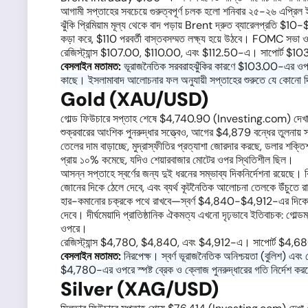
আগামী সপ্তাহের সবচেয়ে গুরুত্বপূর্ণ চলক হলো শনিবার ২৫-২৬ এপ্রিল ই
ঝুঁকি প্রিমিয়াম মূল্য থেকে বাদ পড়ায় Brent দ্রুত ব্যারেলপ্রতি 
কড়া করে, $110 পরবর্তী বাস্তবসম্মত লক্ষ্য হয়ে উঠবে। FOMC সভা ও
রেজিস্ট্যান্স $107.00, $110.00, এবং $112.50-এ। সাপোর্ট
বেসলাইন মতামত:
ভূরাজনৈতিক সরবরাহঝুঁকির কারণে $103.00-এর ওপরে ব
কাছে। ইসলামাবাদ আলোচনার ফল অনুযায়ী সপ্তাহের শুরুতে যে কোনো দ
Gold (XAU/USD)
গোল্ড ফিউচারে সপ্তাহ শেষে $4,740.90 (Investing.com) দেখা গেছে, শ
শুক্রবারের আংশিক পুনরুদ্ধার সত্ত্বেও, আগের $4,879 বন্ধের তুলনায় স্
তেলের দাম বাড়াচ্ছে, মুদ্রাস্ফীতির প্রত্যাশা জোরদার করছে, ডলার শক্তি
প্রায় ১০% কমেছে, যদিও শেয়ারবাজার মোটের ওপর স্থিতিশীল ছিল।
আসন্ন সপ্তাহে স্বর্ণের জন্য দুই ধরনের সম্ভাব্য দিকনির্দেশনা রয়ে
জোনের দিকে ঠেলে দেবে, এবং ব্যর্থ কূটনৈতিক আলোচনা তেলকে উঁচুতে 
হার-কমানোর চক্রকে পথে রাখবে—স্বর্ণ $4,840-$4,912-এর দিকে পুনরুদ্ধ
দেবে। দীর্ঘমেয়াদি প্রাতিষ্ঠানিক ঐকমত্য এখনো দৃঢ়ভাবে ইতিবাচক: গ
ওপরে।
রেজিস্ট্যান্স $4,780, $4,840, এবং $4,912-এ। সাপোর্ট $
বেসলাইন মতামত:
নিরপেক্ষ। স্বর্ণ ভূরাজনৈতিক অনিশ্চয়তা (বুলিশ) 
$4,780-এর ওপরে স্পষ্ট ব্রেক ও ক্লোজ পুনরুদ্ধারের গতি নির্দে
Silver (XAG/USD)