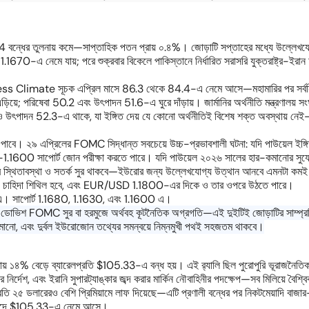
বন্ধের তুলনায় কমে—সাপ্তাহিক পতন প্রায় ০.৪%। জোড়াটি সপ্তাহের মধ্যে উল্লেখযো
ন 1.1670-এ নেমে যায়; পরে শুক্রবার বিকেলে পাকিস্তানে নির্ধারিত সরাসরি যুক্তরাষ্ট্র-ইর
usiness Climate সূচক এপ্রিল মাসে 86.3 থেকে 84.4-এ নেমে আসে—মহামারির পর সর্বনিম
বা 50.2 এবং উৎপাদন 51.6-এ ঘুরে দাঁড়ায়। জার্মানির অর্থনীতি মন্ত্রণালয় সংঘাতজন
 উৎপাদন 52.3-এ থাকে, যা ইঙ্গিত দেয় যে কোনো অর্থনীতিই বিশেষ শক্ত অবস্থায় নেই—
ে। ২৯ এপ্রিলের FOMC সিদ্ধান্ত সবচেয়ে উচ্চ-প্রভাবশালী ঘটনা: যদি পাউয়েল ইঙ্গিত
1600 সাপোর্ট জোন পরীক্ষা করতে পারে। যদি পাউয়েল ২০২৬ সালের হার-কমানোর সুযোগ খ
 স্থিতাবস্থা ও সতর্ক সুর থাকবে—ইউরোর জন্য উল্লেখযোগ্য উত্থান আনবে এমনটা কমই 
রয় চাহিদা শিথিল হবে, এবং EUR/USD 1.1800-এর দিকে ও তার ওপরে উঠতে পারে।
্চ) এ। সাপোর্ট 1.1680, 1.1630, এবং 1.1600 এ।
োভিশ FOMC সুর বা হরমুজে অর্থবহ কূটনৈতিক অগ্রগতি—এই দুইটিই জোড়াটির সাম্প্রতি
ানো, এবং দুর্বল ইউরোজোন তথ্যের সমন্বয়ে নিম্নমুখী পথই সহজতম থাকবে।
ায় ১৪% বেড়ে ব্যারেলপ্রতি $105.33-এ বন্ধ হয়। এই র‍্যালি ছিল পুরোপুরি ভূরাজনৈতিক প্
্দেশ, এবং ইরানি সুপারট্যাঙ্কার জব্দ করার মার্কিন নৌবাহিনীর পদক্ষেপ—সব মিলিয়ে বৈশ্
ি ২৫ ডলারেরও বেশি প্রিমিয়ামে লাফ দিয়েছে—এটি প্রণালী বন্ধের পর নিকটমেয়াদি বাজার
বাদে $105.33-এ নেমে আসে।