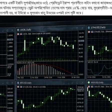
 একটি ইরানি সুপারট্যাঙ্কারে ওঠে, প্রেসিডেন্ট ট্রাম্প প্রণালীতে মাইন বসানো জাহাজগুলো
ঘটনায় সপ্তাহজুড়ে ব্রেন্ট অপরিশোধিত তেলের দাম প্রায় ১৪% বেড়ে যায়, মুদ্রাস্ফীত
তিশালী হয়, যা ইউরো ও মূল্যবান ধাতু উভয়ের ওপরই চাপ সৃষ্টি করে।