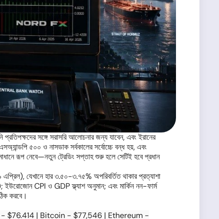
ানি প্রতিপক্ষদের সঙ্গে সরাসরি আলোচনার জন্য যাবেন, এবং ইরানের
এসঅ্যান্ডপি ৫০০ ও নাসডাক সর্বকালের সর্বোচ্চে বন্ধ হয়, এবং
ধানে রূপ নেবে—নতুন ট্রেডিং সপ্তাহ শুরু হলে সেটিই হবে প্রধান
৯ এপ্রিল), যেখানে হার ৩.৫০-৩.৭৫% অপরিবর্তিত থাকার প্রত্যাশা
); ইউরোজোন CPI ও GDP ফ্ল্যাশ অনুমান; এবং মার্কিন নন-ফার্ম
র ঠিক করবে।
- $76.414 | Bitcoin - $77,546 | Ethereum -