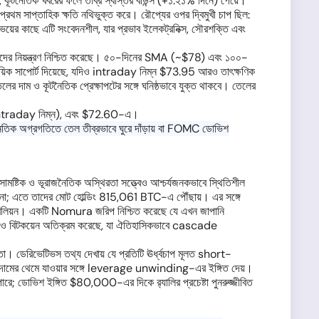
কূটনৈতিক খবরের ফলে তীব্র স্বস্তির বাউন্স (+১.২১% দিনে) পেয়ে।
রথম সাপ্তাহিক ক্ষতি নথিভুক্ত করে। রৌপ্যের ওপর দ্বিমুখী চাপ ছিল:
ার ভয়ের কাছে এটি সংবেদনশীল, যার প্রভাব ইলেকট্রনিক্স, সৌরশক্তি এবং
রেতাদের নিয়ন্ত্রণ নিশ্চিত করেছে। ৫০-দিনের SMA (~$78) এবং ১০০-
 সাপোর্ট দিয়েছে, যদিও intraday নিম্ন $73.95 আরও তাৎক্ষণিক
দাম ও কূটনৈতিক প্রেক্ষাপটের সঙ্গে ঘনিষ্ঠভাবে যুক্ত থাকবে। তেলের
intraday নিম্ন), এবং $72.60-এ।
টনৈতিক অগ্রগতিতে তেল তীব্রভাবে ঘুরে দাঁড়ায় বা FOMC ডোভিশ
্টিক ও ভূরাজনৈতিক অস্থিরতা সত্ত্বেও আশ্চর্যজনকভাবে স্থিতিশীল
েনা; এতে তাদের মোট হোল্ডিং 815,061 BTC-এ পৌঁছায়। এর সঙ্গে
1.12 বিলিয়ন। একটি Nomura জরিপ নিশ্চিত করেছে যে এখন জাপানি
 ওঠাও বিটকয়েন অতিক্রম করেছে, যা ঐতিহাসিকভাবে cascade
। ডেরিভেটিভস তথ্য দেখায় যে প্রতিটি ঊর্ধ্বচাপ মূলত short-
মে, যা দামের থেমে যাওয়ার সঙ্গে leverage unwinding-এর ইঙ্গিত দেয়।
ডোভিশ ইঙ্গিত $80,000-এর দিকে র‍্যালির প্রচেষ্টা পুনরুজ্জীবিত