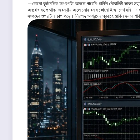
—কোনো কূটনৈতিক অগ্রগতি আনতে পারেনি: মার্কিন নৌবাহিনী ভারত মহাসাগরে
অবরোধ বহাল থাকা অবস্থায় আলোচনায় বসার কোনো ইচ্ছা দেখায়নি। এসব 
সম্পদের ওপর টানা চাপ পড়ে। নিরাপদ আশ্রয়ের প্রবাহে মার্কিন ডলার শক্