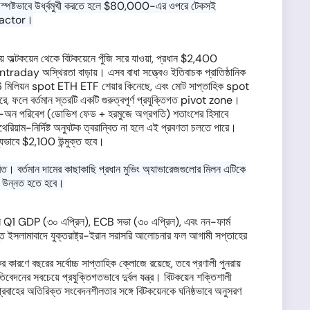
ি স্পষ্টভাবে উর্ধ্বমুখী করতে হলে $80,000-এর ওপরে টেকসই
 factor।
্টকয়েন থেকে বিটকয়েনে পুঁজি সরে যাওয়া, প্রধান $2,400
ntraday অস্থিরতা বাড়ায়। এসব বাধা সত্ত্বেও ইতিবাচক প্রাতিষ্ঠানিক
িলিয়ন spot ETH ETF শেয়ার কিনেছে, এবং মোট সাপ্তাহিক spot
 বর্তমান স্তরটি একটি গুরুত্বপূর্ণ প্রযুক্তিগত pivot zone।
ঁকি-অন পরিবেশ (ডোভিশ ফেড + হরমুজে অগ্রগতি) শতাংশের হিসাবে
য়াম-নির্দিষ্ট অনুঘটক ত্বরান্বিত না হলে এই প্রবণতা চলতে পারে।
যভাবে $2,100 উন্মুক্ত হবে।
ত। বর্তমান দামের কাছাকাছি প্রধান মুভিং অ্যাভারেজগুলোর মিলন এটিকে
েশ উন্নত হতে হবে।
ার্কিন Q1 GDP (৩০ এপ্রিল), ECB সভা (৩০ এপ্রিল), এবং নন-ফার্ম
 ইসলামাবাদে যুক্তরাষ্ট্র-ইরান সরাসরি আলোচনার ফল আগামী সপ্তাহের
রণে বছরের সর্বোচ্চ সাপ্তাহিক ক্লোজে রয়েছে, তবে প্রণালী পুনরায়
দনের সবচেয়ে প্রযুক্তিগতভাবে দুর্বল যন্ত্র। বিটকয়েন শক্তিশালী
রবাহের অতিরিক্ত সংবেদনশীলতার সঙ্গে বিটকয়েনকে ঘনিষ্ঠভাবে অনুসরণ