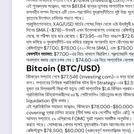
সিলভার ফিউচারে সপ্তাহ শেষে $76.414 (Investing.com) দেখা গেছে, 
এই পুনরুদ্ধার সত্ত্বেও, আগের $81.84 বন্ধের তুলনায় সাপ্তাহিক পত
ফলনহীন সম্পদ হিসেবে এটি তেল-প্রণোদিত মুদ্রাস্ফীতিতে সৃষ্ট উচ্চ সুদের
বৃহত্তর উৎপাদন চাহিদায় পড়তে পারে।
প্রযুক্তিগতভাবে, XAG/USD মার্চের শেষের নিম্ন থেকে ওঠা ঊর্ধ্বমুখ
দিনের SMA (~$79)—উভয়ই এখন উল্লেখযোগ্য ওভারহেড রেজিস্ট্যান
মেঝে, যা পরীক্ষা হয়ে ধরে রেখেছে। $73.95-এর নিচে ভাঙলে $72.60 
দাম কমিয়ে ও মুদ্রাস্ফীতি-ভয় কমিয়ে হরমুজে অগ্রগতি হলে রৌপ্যের জ
রেজিস্ট্যান্স $77.00, $78.00 (৫০-দিনের SMA), এবং $79.0
বেসলাইন মতামত:
$77.00-এর নিচে থাকলে বিয়ারিশ। স্বল্পমেয়াদি প্র
অবস্থান বজায় রেখে চমক দেয়। $74.60-এর নিচে সাপ্তাহিক ক্লোজ বিয়
Bitcoin (BTC/USD)
বিটকয়েন সপ্তাহ শেষে $77,546 (Investing.com)-এ বন্ধ হয়েছে, আগ
ফল। সপ্তাহের নির্ণায়ক প্রাতিষ্ঠানিক ঘটনা ছিল Strategy-এর $2.
যুক্ত হয় বিশ্বব্যাপী ক্রিপ্টো ফান্ডে মোট সাপ্তাহিক $1.4 বিলিয়ন 
প্রাতিষ্ঠানিক বিনিয়োগকারীদের ৬৫% পোর্টফোলিও বৈচিত্র্যের জন্য 
liquidation ঝুঁকি কমায়।
এই প্রাতিষ্ঠানিক সহায়তা সত্ত্বেও, বিটকয়েন $78,000-$80,000-এর
covering দ্বারা চালিত হয়েছে (দীর্ঘ সময় ধরে নেগেটিভ ফান্ডিং রেট)
আসন্ন সপ্তাহে ২৯ এপ্রিলের FOMC সুরই প্রধান সামষ্টিক অনুঘটক। 
করতে পারে। সোমবারের খোলার সঙ্গেই যুক্তরাষ্ট্র-ইরান আলোচনার ফল 
রেজিস্ট্যান্স $78,500, $80,000 (গুরুত্বপূর্ণ মনস্তাত্ত্ব