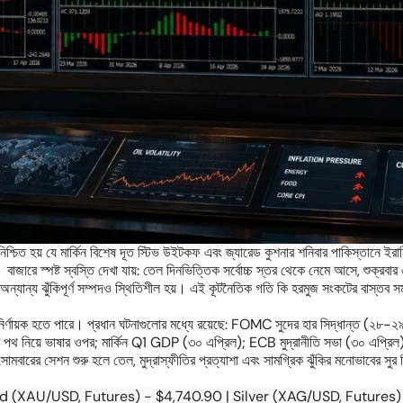
িশ্চিত হয় যে মার্কিন বিশেষ দূত স্টিভ উইটকফ এবং জ্যারেড কুশনার শনিবার পাকিস্তানে ইর
বাজারে স্পষ্ট স্বস্তি দেখা যায়: তেল দিনভিত্তিক সর্বোচ্চ স্তর থেকে নেমে আসে, শুক্রবার 
ান্য ঝুঁকিপূর্ণ সম্পদও স্থিতিশীল হয়। এই কূটনৈতিক গতি কি হরমুজ সংকটের বাস্তব সমা
নির্ণায়ক হতে পারে। প্রধান ঘটনাগুলোর মধ্যে রয়েছে: FOMC সুদের হার সিদ্ধান্ত (২৮-২
 পথ নিয়ে ভাষার ওপর; মার্কিন Q1 GDP (৩০ এপ্রিল); ECB মুদ্রানীতি সভা (৩০ এপ্রিল
বারের সেশন শুরু হলে তেল, মুদ্রাস্ফীতির প্রত্যাশা এবং সামগ্রিক ঝুঁকির মনোভাবের সু
ld (XAU/USD, Futures) - $4,740.90 | Silver (XAG/USD, Futures) 