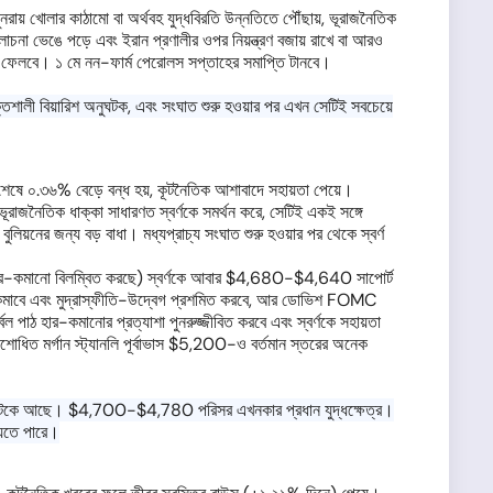
ায় খোলার কাঠামো বা অর্থবহ যুদ্ধবিরতি উন্নতিতে পৌঁছায়, ভূরাজনৈতিক
না ভেঙে পড়ে এবং ইরান প্রণালীর ওপর নিয়ন্ত্রণ বজায় রাখে বা আরও
ব ফেলবে। ১ মে নন-ফার্ম পেরোলস সপ্তাহের সমাপ্তি টানবে।
ালী বিয়ারিশ অনুঘটক, এবং সংঘাত শুরু হওয়ার পর এখন সেটিই সবচেয়ে
শেষে ০.৩৬% বেড়ে বন্ধ হয়, কূটনৈতিক আশাবাদে সহায়তা পেয়ে।
ভূরাজনৈতিক ধাক্কা সাধারণত স্বর্ণকে সমর্থন করে, সেটিই একই সঙ্গে
লিয়নের জন্য বড় বাধা। মধ্যপ্রাচ্য সংঘাত শুরু হওয়ার পর থেকে স্বর্ণ
ফীতি হার-কমানো বিলম্বিত করছে) স্বর্ণকে আবার $4,680-$4,640 সাপোর্ট
াম কমাবে এবং মুদ্রাস্ফীতি-উদ্বেগ প্রশমিত করবে, আর ডোভিশ FOMC
পাঠ হার-কমানোর প্রত্যাশা পুনরুজ্জীবিত করবে এবং স্বর্ণকে সহায়তা
োধিত মর্গান স্ট্যানলি পূর্বাভাস $5,200-ও বর্তমান স্তরের অনেক
ানিতে আটকে আছে। $4,700-$4,780 পরিসর এখনকার প্রধান যুদ্ধক্ষেত্র।
েতে পারে।