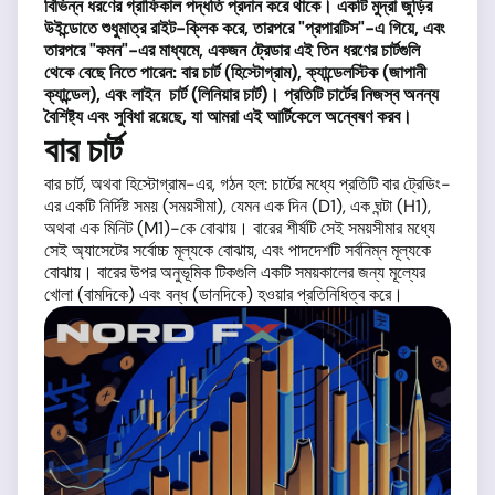
বিভিন্ন ধরণের গ্রাফিকাল পদ্ধতি প্রদান করে থাকে
।
একটি মুদ্রা জুড়ির
উইন্ডোতে শুধুমাত্র রাইট-ক্লিক করে,
তারপরে "
প্রপারটিস"-
এ গিয়ে,
এবং
তারপরে "
কমন"-
এর মাধ্যমে,
একজন ট্রেডার এই তিন ধরণের চার্টগুলি
থেকে বেছে নিতে পারেন:
বার চার্ট (
হিস্টোগ্রাম),
ক্যান্ডেলস্টিক (
জাপানী
ক্যান্ডেল),
এবং লাইন চার্ট (
লিনিয়ার চার্ট)
।
প্রতিটি চার্টের নিজস্ব অনন্য
বৈশিষ্ট্য এবং সুবিধা রয়েছে,
যা আমরা এই আর্টিকেলে অন্বেষণ করব
।
বার চার্ট
বার চার্ট, অথবা হিস্টোগ্রাম-এর, গঠন হল: চার্টের মধ্যে প্রতিটি বার ট্রেডিং-
এর একটি নির্দিষ্ট সময় (সময়সীমা), যেমন এক দিন (D1), এক ঘন্টা (H1),
অথবা এক মিনিট (M1)-কে বোঝায়। বারের শীর্ষটি সেই সময়সীমার মধ্যে
সেই অ্যাসেটের সর্বোচ্চ মূল্যকে বোঝায়, এবং পাদদেশটি সর্বনিম্ন মূল্যকে
বোঝায়। বারের উপর অনুভূমিক টিকগুলি একটি সময়কালের জন্য মূল্যের
খোলা (বামদিকে) এবং বন্ধ (ডানদিকে) হওয়ার প্রতিনিধিত্ব করে।