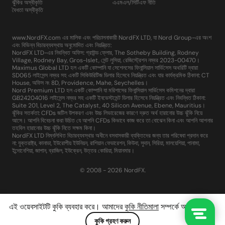
ঝুঁকির অস্বীকৃতি
এএমএল/সিটিএফ নীতি
বৈধতা অস্বীকৃতি
www.NordFX.com এর মালিক এবং পরিচালনাকারী NordFX LTD, যা Nord Group-এর অংশ
এবং বিভিন্ন বিচারব্যবস্থায় অনুমোদিত এবং নিয়ন্ত্রিত:
NordFX LTD-এর নিবন্ধিত অফিস: গ্রাউন্ড ফ্লোর, The Sotheby Building, Rodney
Village, Rodney Bay, Gros-Islet, সেন্ট লুসিয়া, রেজিস্ট্রেশন নম্বর 2023-00470।
Maximus Global LTD হল একটি কোম্পানি যা সেশেলসের ফিনান্সিয়াল সার্ভিসেস অথরিটি দ্বারা
SD065 লাইসেন্স নম্বর সহ একটি সিকিউরিটিজ ডিলার হিসেবে নিয়ন্ত্রিত এবং যার কার্যক্রমিক ঠিকানা: CT
House, অফিস নং 8D, Providence, Mahe, Seychelles।
Nord Premium LTD হল একটি কোম্পানি যা মরিশাসের ফিনান্সিয়াল সার্ভিসেস কমিশনের দ্বারা
GB24204016 লাইসেন্স নম্বর সহ একটি ইনভেস্টমেন্ট ডিলার হিসেবে নিয়ন্ত্রিত এবং নিবন্ধিত ঠিকানা:
Suite 201, Level 2, The Catalyst, 40 Silicon Avenue, Ebene, Mauritius।
ঝুঁকির সতর্কতা: CFDs জটিল উপকরণ এবং উচ্চ লিভারেজের কারণে দ্রুত অর্থ হারানোর উচ্চ ঝুঁকি নিয়ে
আসে। আপনি বিবেচনা করা উচিত যে আপনি CFDs কিভাবে কাজ করে তা বোঝেন কিনা এবং আপনি আপনার
তহবিল হারানোর উচ্চ ঝুঁকি নিতে সক্ষম কিনা।
NordFX LTD নিম্নলিখিত বিচারব্যবস্থার অধীনে বসবাসকারী ব্যক্তিদের জন্য তার পরিষেবা প্রদান করে
না: যুক্তরাষ্ট্র, কানাডা, ইউরোপীয় ইউনিয়ন, রাশিয়ান ফেডারেশন, কিউবা, সুদান, সিরিয়া, মালয়েশিয়া, পানামা,
ইন্দোনেশিয়া, জাপান, ব্রাজিল, ইউক্রেন, উত্তর কোরিয়া, মিয়ানমার।
© 2008 - 2026 NordFX.
এই ওয়েবসাইটটি কুকি ব্যবহার করে। আমাদের
কুকি নীতিমালা
সম্পর্কে আরও জানুন।
কুকি গ্রহণ করুন