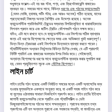
শুধুমাত্র ফরেক্স-এই নয় বরং স্টক, পণ্য, এবং ক্রিপ্টোকারেন্সি বাজারেও
ব্যবহৃত হয়। সময়ের সাথে সাথে, বিভিন্ন
ধরণের এবং গঠনের ক্যান্ডেলগুলি
(যেমন দোজি, হ্যামার, শুটিং স্টার, এবং আরও অনেক) গঠিত হয়েছে, যাদের
প্রত্যেকেরই নিজস্ব অনন্য বৈশিষ্ট্য এবং উদ্দেশ্য রয়েছে। অনেক
ক্যান্ডেলস্টিক প্যাটার্নগুলিই ট্রেন্ডের সম্ভাব্য বিপরিতমূখিতা বা ধারাবাহিকতার
সিগনাল প্রদান করে এবং জটিল ট্রেডিং কৌশলগুলি গঠনে সক্ষম করে।
যদিও, এটা মনে রাখতে হবে যে ক্যান্ডেলস্টিক-এর নিদর্শনের সঠিক ব্যাখ্যার
জন্য এই ধরণের বিশ্লেষণের ক্ষেত্রে সময় এবং অভিজ্ঞতা খুবই গুরুত্বপূর্ণ।
ভিন্ন ভিন্ন ট্রেডাররা একই নিদর্শনকে ভিন্নভাবে ব্যাখ্যা করতে পারেন।
স্ট্যাটিস্টিক্যাল অধ্যয়ন নির্ভূলতার বিভিন্ন ডিগ্রি দেখায়, যে এটি প্রায়শই
নির্দিষ্ট প্যাটার্ন এবং বাজারের অবস্থার উপর নির্ভর করে। সেইজন্যই,
অন্যান্য বিশ্লেষণের ধরণের সাথে ক্যান্ডেলস্টিক ব্যবহার করার সুপারিশ করা
হয়, যেমন প্রযুক্তিগত সূচক এবং
মৌলিক বিশ্লেষণ
।
লাইন চার্ট
লাইন চার্টের গঠন হয়েছে একটি নির্বাচিত সময়ের মধ্যে একটি অ্যাসেটের বন্ধ
হওয়ার মূল্যগুলিকে একসাথে সংযুক্ত করে, যা একটি সহজ লাইন গঠন করে
যা মূল্যের ওঠানামার সাধারণ দিকনির্দেশ প্রদর্শন করে। লাইন চার্টের ইতিহাস
জাপানী ক্যান্ডেলগুলির থেকে প্রাচীন এবং স্ট্যাটিসটিক্স ও ডেটা
ভিজ্যুয়ালাইজেশনের গঠনের সাথে সম্মন্ধযুক্ত। গ্রাফের মাধ্যমে তথ্য
প্রদর্শনের এটি হল অন্যতম পুরানো এবং সহজতর পদ্ধতি, যা মানচিত্র এবং