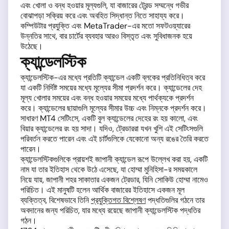
এবং খোলা ও বন্ধ হওয়ার মূল্যগুলি, যা বাজারের ট্রেন্ড সম্মন্ধে গভীর
বোঝাপড়া সক্রিয় করে এবং অবহিত সিদ্ধান্ত নিতে সাহায্য করে।
কম্পিউটার প্রযুক্তি এবং MetaTrader-এর মতো সফটওয়্যারের
উন্নতির সাথে, বার চার্টের ব্যবহার আরও বিস্তৃত এবং সুবিধাজনক হয়ে
উঠেছে।
ক্যান্ডেলস্টিক
ক্যান্ডেলস্টিক-এর মধ্যে প্রতিটি ক্যান্ডেল একটি ব্লকের প্রতিনিধিত্ব করে
যা একটি নির্দিষ্ট সময়ের মধ্যে মূল্যের সীমা প্রদর্শন করে। ক্যান্ডেলের দেহ
মূল্য খোলার সময়ের এবং বন্ধ হওয়ার সময়ের মধ্যে পার্থক্যকে প্রদর্শন
করে। ক্যান্ডেলের ছায়াগুলি মূল্যের সীমার উচ্চ এবং নিম্নকে প্রদর্শন করে।
সাধারণ MT4 সেটিংসে, একটি বুল ক্যান্ডেলের দেহের রং হয় কালো, এবং
বিয়ার ক্যান্ডেলের রং হয় সাদা। যদিও, ট্রেডাররা যখন খুশি এই সেটিংসগুলি
পরিবর্তন করতে পারেন এবং এই চার্টগুলিকে যেকোনো অন্য রঙের তৈরি করতে
পারেন।
ক্যান্ডেলস্টিকগুলিকে প্রায়শই জাপানী ক্যান্ডেল রূপে উল্লেখ করা হয়, একটি
নাম যা তার ইতিহাস থেকে উঠে এসেছে, যা হোম্মা মুনিহিসা-র সময়কালে
নিয়ে যায়, জাপানী শহর সাকাতার একজন ট্রেডার, যিনি সোকিউ হোম্মা নামেও
পরিচিত। এই মানুষটি হলেন আর্থিক বাজারের ইতিহাসে একজন মূল
ব্যক্তিত্ব, বিশেষভাবে তিনি
প্রযুক্তিগত বিশ্লেষণ
পদ্ধতিগুলির গঠনে তার
অবদানের জন্য পরিচিত, যার মধ্যে রয়েছে জাপানী ক্যান্ডেলস্টিক পদ্ধতির
গঠন।