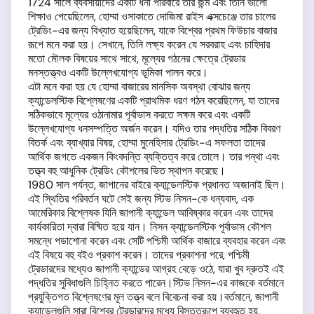
1724 সালে ব্যবসায়ীদের একটি ধনী পরিবারে তার জন্ম এবং তিনি ভালো
শিক্ষাও পেয়েছিলেন, হোম্মা ওসাকাতে দোজিমা রাইস এক্সচেঞ্জে তার চালের
ট্রেডিং-এর জন্য বিখ্যাত হয়েছিলেন, যাকে বিশ্বের প্রথম ফিউচার বাজার
রূপে মনে করা হয়। সেখানে, তিনি লক্ষ্য করেন যে সরবরাহ এবং চাহিদার
মতো মৌলক বিষয়ের সাথে সাথে, মূল্যের গঠনের ক্ষেত্রে ট্রেডার
মনস্তত্ত্বও একটি উল্লেখযোগ্য ভূমিকা পালন করে।
এটা মনে করা হয় যে হোম্মা বাজারের মানসিক অবস্থা বোঝার জন্য
ক্যান্ডেলস্টিক বিশ্লেষণের একটি প্রাথমিক ধরণ গঠন করেছিলেন, যা তাদের
সঠিকভাবে মূল্যের ওঠানামার পূর্বাভাস করতে সক্ষম করে এবং একটি
উল্লেখযোগ্য ধনসম্পত্তি অর্জন করেন। যদিও তার পদ্ধতির সঠিক বিবরণ
বিতর্ক এবং ব্যাখ্যার বিষয়, হোম্মা মুনেহিসার ট্রেডিং-এ সফলতা তাদের
আর্থিক জগতে একজন কিংবদন্তি ব্যক্তিত্ব করে তোলে। তার পন্থা এবং
তত্ত্ব বহু আধুনিক ট্রেডিং কৌশলের ভিত স্থাপন করেছে।
1980 সাল পর্যন্ত, জাপানের বাইরে ক্যান্ডেলস্টিক প্রধানত অজানাই ছিল।
এই স্থিতির পরিবর্তন ঘটে সেই জন্য স্টিভ নিসন-কে ধন্যবাদ, এক
আমেরিকার বিশ্লেষক যিনি জাপানী ক্যান্ডেল আবিষ্কার করেন এবং তাদের
কার্যকারিতা দ্বারা বিষ্মিত হয়ে যান। নিসন ক্যান্ডেলস্টিক পূর্বাভাস কৌশল
সমন্ধে পডাশোনা করেন এবং সেটি পশ্চিমী আর্থিক বাজারে ব্যবহার করেন এবং
এই বিষয়ে বহু বইও প্রকাশ করেন। তাদের প্রকাশনা পরে, পশ্চিমী
ট্রেডারদের মধ্যেও জাপানী ক্যান্ডের আগ্রহ বেড়ে ওঠে, যারা খুব দ্রুতই এই
পদ্ধতির সুবিধাগুলি চিহ্নিত করতে পারেন।স্টিভ নিসন-এর কাজকে বর্তমানে
প্রযুক্তিগত বিশ্লেষণের মূল তত্ত্ব বলে বিবেচনা করা হয়।বর্তমানে, জাপানী
ক্যান্ডেলগুলি সারা বিশ্বের ট্রেডারদের মধ্যে বিস্তৃতরূপে ব্যবহৃত হয়,