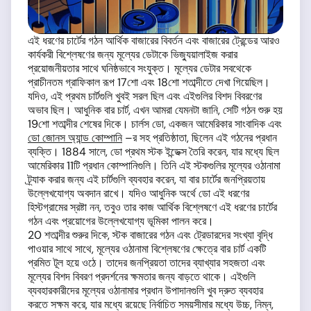
এই ধরণের চার্টের গঠন আর্থিক বাজারের বিবর্তন এবং বাজারের ট্রেন্ডের আরও
কার্যকরী বিশ্লেষণের জন্য মূল্যের ডেটাকে ভিজ্যুয়ালাইজ করার
প্রয়োজনীয়তার সাথে ঘনিষ্ঠভাবে সংযুক্ত। মূল্যের ডেটার সবথেকে
প্রাচীনতম গ্রাফিকাল রূপ 17শো এবং 18শো শতাব্দীতে দেখা গিয়েছিল।
যদিও, এই প্রথম চার্টগুলি খুবই সরল ছিল এবং এইগুলির বিশদ বিবরণের
অভাব ছিল। আধুনিক বার চার্ট, এখন আমরা যেমনটা জানি, সেটি গঠন শুরু হয়
19শো শতাব্দীর শেষের দিকে। চার্লস ডো, একজন আমেরিকার সাংবাদিক এবং
ডো জোনস অ্যান্ড কোম্পানি
–র সহ প্রতিষ্ঠাতা, ছিলেন এই গঠনের প্রধান
ব্যক্তি। 1884 সালে, ডো প্রথম স্টক ইন্ডেক্স তৈরি করেন, যার মধ্যে ছিল
আমেরিকার 11টি প্রধান কোম্পানিগুলি। তিনি এই স্টকগুলির মূল্যের ওঠানামা
ট্র্যাক করার জন্য এই চার্টগুলি ব্যবহার করেন, যা বার চার্টের জনপ্রিয়তায়
উল্লেখযোগ্য অবদান রাখে। যদিও আধুনিক অর্থে ডো এই ধরণের
হিস্টগ্রামের স্রষ্টা নন, তবুও তার কাজ আর্থিক বিশ্লেষণে এই ধরণের চার্টের
গঠন এবং প্রয়োগের উল্লেখযোগ্য ভূমিকা পালন করে।
20 শতাব্দীর শুরুর দিকে, স্টক বাজারের গঠন এবং ট্রেডারদের সংখ্যা বৃদ্ধি
পাওয়ার সাথে সাথে, মূল্যের ওঠানামা বিশ্লেষণের ক্ষেত্রে বার চার্ট একটি
প্রমিত টূল হয়ে ওঠে। তাদের জনপ্রিয়তা তাদের ব্যাখ্যার সহজতা এবং
মূল্যের বিশদ বিবরণ প্রদর্শনের ক্ষমতার জন্য বাড়তে থাকে। এইগুলি
ব্যবহারকারীদের মূল্যের ওঠানামার প্রধান উপাদানগুলি খুব দ্রুত ব্যবহার
করতে সক্ষম করে, যার মধ্যে রয়েছে নির্বাচিত সময়সীমার মধ্যে উচ্চ, নিম্ন,