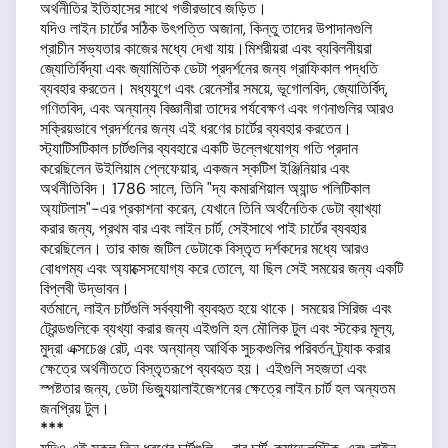
অর্থনীতির ইতিহাসের সাথে গভীরভাবে জড়িত।
যদিও লাইন চার্টের সঠিক উৎপত্তি অজানা, কিন্তু তাদের উপাদানগুলি
প্রাচীন সভ্যতার কাজের মধ্যে দেখা যায়।মিশরীয়রা এবং ব্যবিলনীয়রা
জ্যোতির্বিদ্যা এবং জ্যামিতিক ডেটা প্রদর্শনের জন্য গ্রাফিকাল পদ্ধতি
ব্যবহার করতেন। মধ্যযুগে এবং রেনেসাঁর সময়ে, ভূগোলবিদ, জ্যোতির্বিদ্,
গণিতবিদ, এবং অন্যান্য বিজ্ঞানীরা তাদের পর্যবেক্ষণ এবং গণনাগুলির আরও
সক্রিয়ভাবে প্রদর্শনের জন্য এই ধরণের চার্টের ব্যবহার করতেন।
স্ট্যাটিসটিকাল চার্টগুলির ব্যবহারে একটি উল্লেখযোগ্য গতি প্রদান
করেছিলেন উইলিয়াম প্লেফেয়ার, একজন স্কটিশ ইঞ্জিনিয়ার এবং
অর্থনীতিবিদ। 1786 সালে, তিনি "দ্য কমারশিয়াল অ্যান্ড পলিটিকাল
অ্যাটলাস"-এর প্রকাশনা করেন, যেখানে তিনি অর্থনৈতিক ডেটা ব্যাখ্যা
করার জন্য, প্রথম বার এবং লাইন চার্ট, সেইসাথে পাই চার্টের ব্যবহার
করেছিলেন। তার কাজ জটিল ডেটাকে বিস্তৃত দর্শকদের মধ্যে আরও
বোধগম্য এবং অ্যাক্সেসযোগ্য করে তোলে, যা ছিল সেই সময়ের জন্য একটি
বিপ্লবী উদ্ভাবন।
বর্তমানে, লাইন চার্টগুলি সর্বব্যাপী ব্যবহৃত হয়ে থাকে। সময়ের সিরিজ এবং
ট্রেন্ডগুলিকে ব্যখ্যা করার জন্য এইগুলি হল মৌলিক টুল এবং স্টকের মূল্য,
মুদ্রা এক্সচেঞ্জ রেট, এবং অন্যান্য আর্থিক সুচকগুলির পরিবর্তন ট্র্যাক করার
ক্ষেত্রে অর্থনীততে বিস্তৃতরূপে ব্যবহৃত হয়। এইগুলি সহজতা এবং
স্পষ্টতার জন্য, ডেটা ভিজ্যুয়ালাইজেশনের ক্ষেত্রে লাইন চার্ট হল অন্যতম
জনপ্রিয় টুল।
***