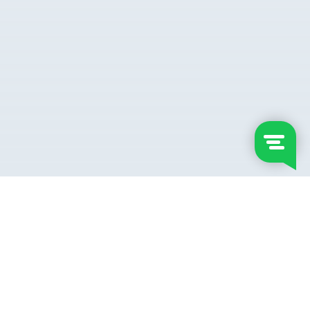
NUESTRAS VENTAJAS
NordFX es una compañía de corredores
confiable y probada que ofrece Las
características más orientadas a nuestros
clientes en el mercado