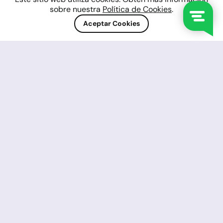
sobre nuestra
Política de Cookies
.
Aceptar Cookies
Monedas
Más de 30 pares, incluyendo las
monedas más populares, como USD,
GBP, EUR, JPY, AUD, NZD y más. Spread
desde 0/0 pips.
Mercancías