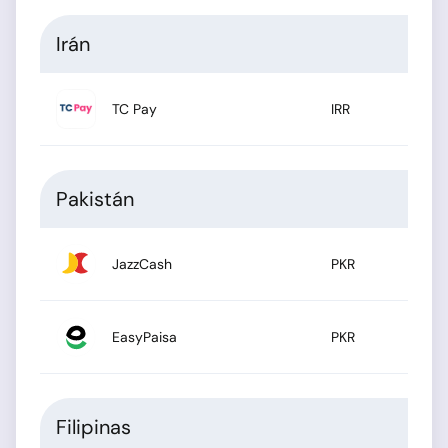
Irán
TC Pay
IRR
Pakistán
JazzCash
PKR
EasyPaisa
PKR
Filipinas