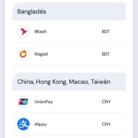
Bangladés
BKash
BDT
Nagad
BDT
China, Hong Kong, Macao, Taiwán
UnionPay
CNY
Alipay
CNY