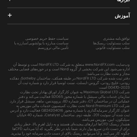
آموزش
توافق‌نامه مشتری
سیاست حفظ حریم خصوصی
سلب مسئولیت ریسک‌ها
سیاست مبارزه با پولشویی/مبارزه با
سلب مسئولیت قانونی
تأمین مالی تروریسم
وب‌سایت www.NordFX.com متعلق به شرکت NordFX LTD است و توسط آن
اداره می‌شود. این شرکت بخشی از گروه Nord است و در حوزه‌های قضایی مختلف
مجاز و تحت نظارت می‌باشد:
دفتر ثبت شده شرکت NordFX LTD در طبقه همکف، ساختمان Sotheby، دهکده
رودنی، خلیج رودنی، گروس-ایسلت، سنت لوسیا قرار دارد و شماره ثبت آن
2023-00470 است.
شرکت Maximus Global LTD به عنوان کارگزار اوراق بهادار تحت نظارت
سازمان خدمات مالی سیشل با شماره مجوز SD065 فعالیت می‌کند و دفتر
عملیاتی آن در ساختمان CT، دفتر شماره 8D، پروویدنس، ماهه، سیشل قرار دارد.
شرکت Nord Premium LTD تحت نظارت کمیسیون خدمات مالی موریس به
عنوان کارگزار سرمایه‌گذاری با شماره مجوز GB24204016 فعالیت دارد و آدرس
ثبت شده آن سوئیت 201، طبقه دوم، ساختمان Catalyst، شماره 40 خیابان
سیلیکون، ایبن، موریس می‌باشد.
هشدار ریسک: CFDها ابزارهای پیچیده‌ای هستند و به دلیل اهرم بالا، خطر زیادی
برای از دست دادن سریع پول دارند. شما باید در نظر بگیرید که آیا می‌دانید CFDها
چگونه کار می‌کنند و آیا می‌توانید ریسک بالای از دست دادن سرمایه خود را بپذیرید.