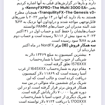
دارند و بارها در گزارش‌های قبلی به آنها اشاره کردیم
یعنی «
KennyFXPRO-The Multi 3000 EA
» و
«
TranquilityFX-The Genesis v3
» همچنان مطرح
هستند. به یاد دارید که آنها در ۱۴ نوامبر ۲۰۲۲ با ضررهای
قابل‌توجهی مواجه شدند و دراوداون آنها نزدیک به ۴۳%
شد. البته مدیران این حساب‌های PAMM توانستند
حساب‌هایشان را حفظ کنند و حساب اول در ۳۱ اکتبر
۲۰۲۳ به سود بیش از ۱۱۶% رسیده است و حساب دوم
هم به ۷۸% سود رسیده است.
سه همکار فروش (
IB
) برتر
NordFX در ماه اکتبر
عبارت‌اند از:
بیشترین کمیسیون به مبلغ ۱۳۴۶۹ دلار به
شریکی از جنوب آسیا با شماره‌حساب
1576XXX تعلق گرفته است.
مقام دوم به شماره‌حساب 1645XXX از غرب
آسیا رسیده است که ۱۱۸۶۹ دلار کمیسیون
دریافت کرده است و جالب است که این
شریک برای ششمین ماه متوالی در بین سه
همکار فروش برتر قرار گرفته است. او در این
دوره تقریبا ۷۰,۰۰۰ دلار پاداش گرفته است.
شریک دیگری از جنوب آسیا با شماره‌حساب
1700XXX با دریافت ۷۱۲۴ دلار توانسته است