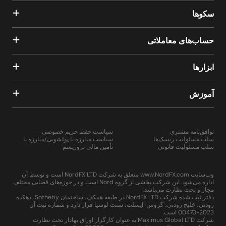
سکوها
حساب‌های معاملاتی
ابزارها
آموزش
توافق‌نامه مشتری
سیاست حفظ حریم خصوصی
سلب مسئولیت ریسک‌ها
سیاست مبارزه با پولشویی/مبارزه با
سلب مسئولیت قانونی
تأمین مالی تروریسم
وب‌سایت www.NordFX.com متعلق به شرکت NordFX LTD است و توسط آن
اداره می‌شود. این شرکت بخشی از گروه Nord است و در حوزه‌های قضایی مختلف
مجاز و تحت نظارت می‌باشد:
دفتر ثبت شده شرکت NordFX LTD در طبقه همکف، ساختمان Sotheby، دهکده
رودنی، خلیج رودنی، گروس-ایسلت، سنت لوسیا قرار دارد و شماره ثبت آن
2023-00470 است.
شرکت Maximus Global LTD به عنوان کارگزار اوراق بهادار تحت نظارت