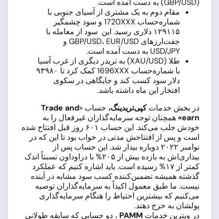
(GBP/USD) به دست آمده است.
مقام دوم به یک مشتری از آسیای جنوبی با
شماره‌حساب 1720XXX و سود چشمگیر
۱۲۹۱۱۵ دلاری رسید. این سود از معامله با
جفت‌ارزهای GBP/USD، EUR/USD و
USD/JPY به دست آمده است.
طلا (XAU/USD) به تریدر دیگری از غرب آسیا
با شماره‌حساب 1696XXX کمک کرد تا ۹۳۹۸۰
دلار سود کسب کند و جایگاهی در سکوی
افتخار این ماه داشته باشد.
در بخش خدمات
کپی‌تریدینگ،
حساب «
Trade and
earn
»
همچنان توجه سرمایه‌گذاران غیرفعال را به
خودش جلب می‌کند. این حساب ۶۰۱ روز قبل افتتاح شده
است و پس از افتتاحش مدتی در خواب بود تا این که در
نوامبر ۲۰۲۲ دوباره بیدار شد. این حساب پس از
بیداری‌اش به بازده بیش از ۲۰۵% با دراوداون نسبتاً اندک
کمتر از ۱۷% رسیده است. باید اشاره کنیم که عملکرد
گذشته همیشه تضمین‌کننده کسب سود مشابه در آینده
نیست. ما طبق معمول اکیداً به سرمایه‌گذاران توصیه
می‌کنیم که بیشترین احتیاط را هنگام سرمایه‌گذاری
پولشان به خرج دهند.
در ویترین خدمات
PAMM
، دو حسابی که سابقه طولانی