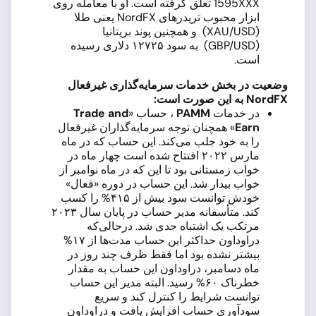
1595XXX تعلق گرفته است. او با معامله روی
ابزار محبوب تریدرهای NordFX یعنی طلا
(XAU/USD) و همچنین پوند بریتانیا
(GBP/USD) به سود ۱۲۷۲۵ دلاری رسیده
است.
وضعیت در بخش خدمات سرمایه‌گذاری غیرفعال
NordFX
به این صورت است:
در خدمات
PAMM
، حساب «
Trade and
Earn
» همچنان توجه سرمایه‌گذاران غیرفعال
را به خود جلب می‌کند. این حساب که در ماه
مارس ۲۰۲۲ افتتاح شده است چهار ماه در
خواب زمستانی بود تا این که در ماه نوامبر از
خواب بیدار شد. این حساب در دوره «فعال»
خودش توانست سود بیش از ۴۱۵% را کسب
کند. متأسفانه مدیر حساب در پایان سال ۲۰۲۳
مرتکب یک اشتباه جدی شد. درحالی‌که
دراوداون حداکثر این حساب مدت‌ها از ۱۷%
بیشتر نشده بود اما فقط ظرف چند روز در
ماه دسامبر، دراوداون این حساب به مقدار
خطرناک ۶۰% رسید. البته مدیر این حساب
توانست شرایط را کنترل کند و سریع
سودآوری حساب افزایش یافت و دراوداون