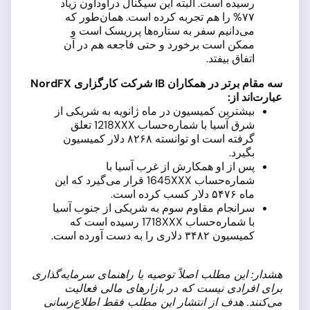
رسیده است. البته این سیگنال دراوداون زیاد
۷۷% را هم تجربه کرده است. همان‌طور که
می‌دانیم سفر به ستاره‌ها پرریسک است و
ممکن است برخورد و حتی فاجعه هم در آن
اتفاق بیفتد.
سه مقام برتر در همکاران
IB
شرکت کارگزاری
NordFX
عبارت‌اند از:
بیشترین کمیسیون در ماه ژانویه به شریکی از
شرق آسیا با شماره‌حساب 1218XXX تعلق
گرفته است او توانسته ۸۲۶۸ دلار کمیسیون
بگیرد.
پس از او همکارش از غرب آسیا با
شماره‌حساب 1645XXX قرار می‌گیرد که این
ماه ۵۴۷۶ دلار کسب کرده است.
سرانجام مقاوم سوم به شریکی از جنوب آسیا
با شماره‌حساب 1718XXX رسیده است که
کمیسیون ۳۴۸۲ دلاری را به دست آورده است.
هشدار: این مطلب اصلاً توصیه یا راهنمای سرمایه‌گذاری
برای افرادی نیست که در بازارهای مالی فعالیت
می‌کنند. هدف از انتشار این مطلب فقط اطلاع‌رسانی