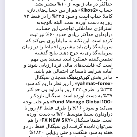
حداکثر در ماه ژانویه از ۱۰% بیشتر نشد.
حساب «
Kikos2
» هم از بین حساب‌های تازه
کاملا جذاب است و سود ۳۲۵% را در فقط ۷۲
روز به دست آورده است. البته باتوجه‌به
استراتژی معاملاتی تهاجمی این حساب،
دراوداون حداکثر زیادی حدود ۶۰% نیز ثبت
کرده است. این نکته به ما یادآوری می‌کند که
سرمایه‌گذاران باید بیشترین احتیاط را در زمان
سرمایه‌گذاری به خرج دهند. نتایج گذشته
تضمین‌کننده عملکرد آینده نیستند پس مهم
است که قابلیت‌های مالی فرد ارزیابی شوند و
آماده شرایط نامساعد احتمالی هم باشد.
ما در بخش
کپی‌تریدینگ
همچنان سیگنال
«
yahmat-forex
» را زیر نظر داریم که سود
۳۳۵% را ظرف ۲۲۲ روز با دراوداون حداکثر
۳۷% به دست آورده است. سیگنال تازه‌کار
«
Fund Manage Global 100
» هم جلب‌توجه
می‌کند و سود ۱۶۰% را ظرف فقط ۸۳ روز با
دراوداون نسبتاً متوسط ۲۰% به دست آورده
است. ضمنا سیگنال «
FX NEW SKY
» را هم
نمی‌توان نادیده گرفت. این سیگنال فقط در دو
هفته به سود هنگفت و حتی رؤیایی ۱۸۲۰%