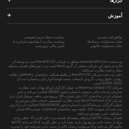
ابزارها
آموزش
توافق‌نامه مشتری
سیاست حفظ حریم خصوصی
سلب مسئولیت ریسک‌ها
سیاست مبارزه با پولشویی/مبارزه با
سلب مسئولیت قانونی
تأمین مالی تروریسم
وب‌سایت www.NordFX.com متعلق به شرکت NordFX LTD است و توسط آن
اداره می‌شود. این شرکت بخشی از گروه Nord است و در حوزه‌های قضایی مختلف
مجاز و تحت نظارت می‌باشد:
دفتر ثبت شده شرکت NordFX LTD در طبقه همکف، ساختمان Sotheby، دهکده
رودنی، خلیج رودنی، گروس-ایسلت، سنت لوسیا قرار دارد و شماره ثبت آن
2023-00470 است.
شرکت Maximus Global LTD به عنوان کارگزار اوراق بهادار تحت نظارت
سازمان خدمات مالی سیشل با شماره مجوز SD065 فعالیت می‌کند و دفتر
عملیاتی آن در ساختمان CT، دفتر شماره 8D، پروویدنس، ماهه، سیشل قرار دارد.
شرکت Nord Premium LTD تحت نظارت کمیسیون خدمات مالی موریس به
عنوان کارگزار سرمایه‌گذاری با شماره مجوز GB24204016 فعالیت دارد و آدرس
ثبت شده آن سوئیت 201، طبقه دوم، ساختمان Catalyst، شماره 40 خیابان
سیلیکون، ایبن، موریس می‌باشد.
هشدار ریسک: CFDها ابزارهای پیچیده‌ای هستند و به دلیل اهرم بالا، خطر زیادی
برای از دست دادن سریع پول دارند. شما باید در نظر بگیرید که آیا می‌دانید CFDها
چگونه کار می‌کنند و آیا می‌توانید ریسک بالای از دست دادن سرمایه خود را بپذیرید.