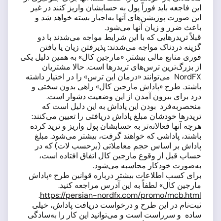
این فاجعه باید فوراً پول به حسابشان واریز کنند در غیر
این صورت پوزیشن‌های آنها به‌اجبار بسته خواهد شد و
باعث ضرر و زیان آنها می‌شود.
قبلاً تریدرهایی که با این شرایط مواجه می‌شدند با دو
گزینه دردناک مواجه می‌شدند: پذیرفتن زیان یا یافتن
فوری منابع مالی بیشتر. «مارجین کال» به همین دلیل یکی
از بزرگ‌ترین ترس‌های تریدرها است. حالا مشتریان
NordFX می‌توانند «درمان این ترس» را در اختیار داشته
باشند. طرح «پاداش مارجین کال» راهی بدون سختی و
درد برای بیرون آمدن از این وضعیت دشوار است.
منحصربه‌فرد بودن این پاداش به این دلیل است که
تریدرها خودشان مبلغ پاداش دریافتی را تعیین می‌کنند:
هرچه آنها فعالانه‌تر به حسابشان پول واریز و ترید کرده
باشند، پاداشی که خواهند گرفت، بیشتر می‌شود. مبلغ
پاداش بر اساس حجم معاملاتی (برحسب لات) که در
حساب قبل از وقوع مارجین کال اتفاق افتاده است،
به‌صورت خودکار محاسبه می‌شود.
برای کسب اطلاعات بیشتر درباره قوانین طرح «پاداش
مارجین کال» لطفاً به این آدرس مراجعه کنید.
.
https://persian-nordfx.com/promo/mcb.html
ثبت‌نام در این طرح و درخواست دریافت پاداش، خیلی
ساده و سرراست است و می‌توانید این کار را به‌سادگی