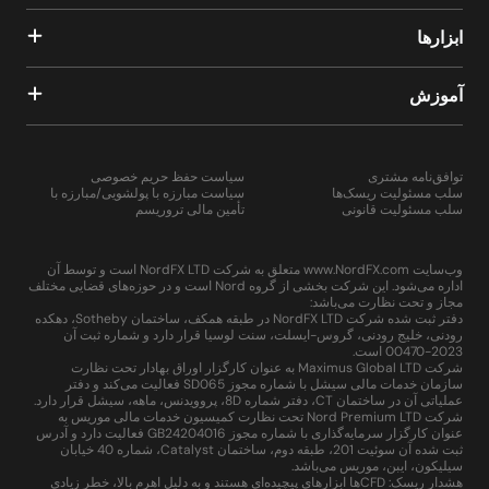
ابزارها
آموزش
توافق‌نامه مشتری
سیاست حفظ حریم خصوصی
سلب مسئولیت ریسک‌ها
سیاست مبارزه با پولشویی/مبارزه با
سلب مسئولیت قانونی
تأمین مالی تروریسم
وب‌سایت www.NordFX.com متعلق به شرکت NordFX LTD است و توسط آن
اداره می‌شود. این شرکت بخشی از گروه Nord است و در حوزه‌های قضایی مختلف
مجاز و تحت نظارت می‌باشد:
دفتر ثبت شده شرکت NordFX LTD در طبقه همکف، ساختمان Sotheby، دهکده
رودنی، خلیج رودنی، گروس-ایسلت، سنت لوسیا قرار دارد و شماره ثبت آن
2023-00470 است.
شرکت Maximus Global LTD به عنوان کارگزار اوراق بهادار تحت نظارت
سازمان خدمات مالی سیشل با شماره مجوز SD065 فعالیت می‌کند و دفتر
عملیاتی آن در ساختمان CT، دفتر شماره 8D، پروویدنس، ماهه، سیشل قرار دارد.
شرکت Nord Premium LTD تحت نظارت کمیسیون خدمات مالی موریس به
عنوان کارگزار سرمایه‌گذاری با شماره مجوز GB24204016 فعالیت دارد و آدرس
ثبت شده آن سوئیت 201، طبقه دوم، ساختمان Catalyst، شماره 40 خیابان
سیلیکون، ایبن، موریس می‌باشد.
هشدار ریسک: CFDها ابزارهای پیچیده‌ای هستند و به دلیل اهرم بالا، خطر زیادی