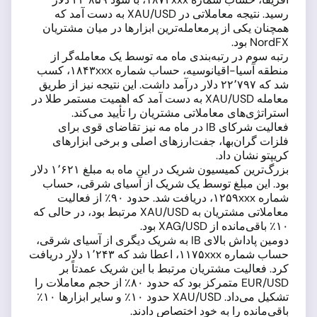
رسید. نتیجه معاملاتی در XAU/USD به دست آمد که
همچنان یکی از پرمعامله‌ترین ابزارها در میان مشتریان
NordFX بود.
رتبه سوم در رتبه‌بندی ماه مه توسط یک معامله‌گر از
منطقه آسیا-اقیانوسیه، حساب شماره ۱۸۴۳xxx، کسب
شد که ۲۲٬۷۹۷ دلار درآمد داشت. این نتیجه نیز از طریق
معامله XAU/USD به دست آمد که اهمیت مستمر طلا در
استراتژی‌های معاملاتی مشتریان را تأیید می‌کند.
فعالیت شرکای IB در ماه مه نیز تقاضای قوی برای
فلزات گران‌بها، جفت‌ارزهای اصلی و برخی ابزارهای
کریپتو نشان داد.
بزرگ‌ترین کمیسیون شریک در این ماه به مبلغ ۱٬۶۲۱ دلار
بود. این مبلغ توسط یک شریک از آسیای شرقی، حساب
شماره ۱۲۵۹xxx، دریافت شد. حدود ۹۰٪ از فعالیت
معاملاتی مشتریان به XAU/USD مرتبط بود، در حالی که
۱۰٪ باقی‌مانده از XAG/USD بود.
دومین پاداش بالای IB به شریک دیگری از آسیای شرقی،
حساب شماره ۱۱۷۵xxx، اعطا شد که ۱٬۲۴۳ دلار دریافت
کرد. فعالیت مشتریان مرتبط با این شریک عمدتاً بر
EUR/USD متمرکز بود که حدود ۸۰٪ از حجم معاملات را
تشکیل می‌داد. XAU/USD حدود ۱۰٪ و سایر ابزارها ۱۰٪
باقی‌مانده را به خود اختصاص دادند.