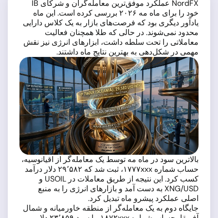
NordFX عملکرد موفق‌ترین معامله‌گران و شرکای IB
خود را برای ماه مه ۲۰۲۶ بررسی کرده است. این ماه
یادآور دیگری بود که فرصت‌های بازار به یک کلاس دارایی
محدود نمی‌شوند. در حالی که طلا همچنان فعالیت
معاملاتی را تحت سلطه داشت، ابزارهای انرژی نیز نقش
مهمی در شکل‌دهی به بهترین نتایج ماه داشتند.
بالاترین سود در ماه مه توسط یک معامله‌گر از اقیانوسیه،
حساب شماره ۱۷۷۷xxx، ثبت شد که ۲۹٬۵۸۲ دلار درآمد
کسب کرد. این نتیجه از طریق معاملات در USOIL و
XNG/USD به دست آمد و بازارهای انرژی را به منبع
اصلی عملکرد پیشرو ماه تبدیل کرد.
جایگاه دوم به یک معامله‌گر از منطقه خاورمیانه و شمال
آفریقا، حساب شماره ۱۸۷۲xxx، با سود ۲۳٬۸۵۹ دلار