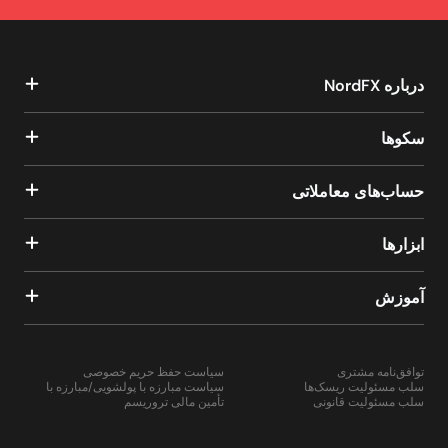
درباره NordFX
سکوها
حساب‌های معاملاتی
ابزارها
آموزش
توافق‌نامه مشتری
سیاست حفظ حریم خصوصی
سلب مسئولیت ریسک‌ها
سیاست مبارزه با پولشویی/مبارزه با
سلب مسئولیت قانونی
تأمین مالی تروریسم