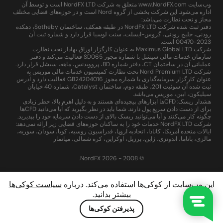
وب‌سایت www.NordFX.com متعلق به شرکت NordFX LTD است و توسط آن
اداره می‌شود. این شرکت بخشی از گروه Nord است و در حوزه‌های قضایی مختلف
مجاز و تحت نظارت می‌باشد:
دفتر ثبت شده شرکت NordFX LTD در طبقه همکف، ساختمان Sotheby، دهکده
رودنی، خلیج رودنی، گروس-ایسلت، سنت لوسیا قرار دارد و شماره ثبت آن
2023-00470 است.
شرکت Maximus Global LTD به عنوان کارگزار اوراق بهادار تحت نظارت
سازمان خدمات مالی سیشل با شماره مجوز SD065 فعالیت می‌کند و دفتر
عملیاتی آن در ساختمان CT، دفتر شماره 8D، پروویدنس، ماهه، سیشل قرار دارد.
شرکت Nord Premium LTD تحت نظارت کمیسیون خدمات مالی موریس به
عنوان کارگزار سرمایه‌گذاری با شماره مجوز GB24204016 فعالیت دارد و آدرس
ثبت شده آن سوئیت 201، طبقه دوم، ساختمان Catalyst، شماره 40 خیابان
سیلیکون، ایبن، موریس می‌باشد.
هشدار ریسک: CFDها ابزارهای پیچیده‌ای هستند و به دلیل اهرم بالا، خطر زیادی
برای از دست دادن سریع پول دارند. شما باید در نظر بگیرید که آیا می‌دانید CFDها
چگونه کار می‌کنند و آیا می‌توانید ریسک بالای از دست دادن سرمایه خود را بپذیرید.
شرکت NordFX LTD خدمات خود را به ساکنان حوزه‌های قضایی زیر ارائه نمی‌دهد:
ایالات متحده آمریکا، کانادا، اتحادیه اروپا، فدراسیون روسیه، کوبا، سودان، سوریه،
مالزی، پاناما، اندونزی، ژاپن، برزیل، اوکراین، کره شمالی، میانمار
© 2008 - 2026 NordFX.
این وب‌سایت از کوکی‌ها استفاده می‌کند. درباره
سیاست کوکی‌ها
بیشتر بدانید.
پذیرفتن کوکی‌ها