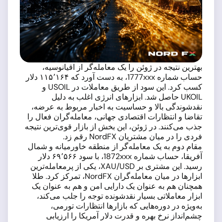
بهترین نتیجه در ژوئن را یک معامله‌گر از اقیانوسیه،
حساب شماره 1777xxx، به دست آورد که ۱۱۵٬۱۶۴ دلار
کسب کرد. این سود از طریق معاملات در USOIL و
UKOIL حاصل شد. ابزارهای انرژی اغلب به دلیل
نقدشوندگی بالا و حساسیت به اخبار مربوط به عرضه،
تقاضا و انتظارات اقتصادی جهانی، معامله‌گران فعال را
جذب می‌کنند. در ژوئن، این بخش از بازار قوی‌ترین نتیجه
فردی را در میان مشتریان NordFX رقم زد.
مقام دوم به یک معامله‌گر از منطقه خاورمیانه و شمال
آفریقا، حساب شماره 1872xxx، با سود ۶۹٬۵۶۶ دلار
رسید. این مشتری بر XAU/USD، یکی از پرمعامله‌ترین
ابزارها در میان معامله‌گران NordFX، تمرکز کرد. طلا
همچنان هم به عنوان یک دارایی امن و هم به عنوان یک
ابزار معاملاتی بسیار نقدشونده توجه را جلب می‌کند،
به‌ویژه در دوره‌هایی که بازارها انتظارات تورمی،
چشم‌انداز نرخ بهره و قدرت دلار آمریکا را ارزیابی