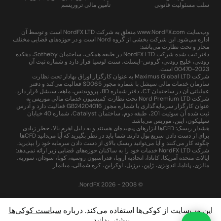
سلب مسئولیت قانونی
تأمین مالی تروریسم
وب‌سایت www.NordFX.com متعلق به شرکت NordFX LTD است و توسط آن
اداره می‌شود. این شرکت بخشی از گروه Nord است و در حوزه‌های قضایی مختلف
مجاز و تحت نظارت می‌باشد:
دفتر ثبت شده شرکت NordFX LTD در طبقه همکف، ساختمان Sotheby، دهکده
رودنی، خلیج رودنی، گروس-ایسلت، سنت لوسیا قرار دارد و شماره ثبت آن
2023-00470 است.
شرکت Maximus Global LTD به عنوان کارگزار اوراق بهادار تحت نظارت
سازمان خدمات مالی سیشل با شماره مجوز SD065 فعالیت می‌کند و دفتر
عملیاتی آن در ساختمان CT، دفتر شماره 8D، پروویدنس، ماهه، سیشل قرار دارد.
شرکت Nord Premium LTD تحت نظارت کمیسیون خدمات مالی موریس به
عنوان کارگزار سرمایه‌گذاری با شماره مجوز GB24204016 فعالیت دارد و آدرس
ثبت شده آن سوئیت 201، طبقه دوم، ساختمان Catalyst، شماره 40 خیابان
سیلیکون، ایبن، موریس می‌باشد.
هشدار ریسک: CFDها ابزارهای پیچیده‌ای هستند و به دلیل اهرم بالا، خطر زیادی
برای از دست دادن سریع پول دارند. شما باید در نظر بگیرید که آیا می‌دانید CFDها
چگونه کار می‌کنند و آیا می‌توانید ریسک بالای از دست دادن سرمایه خود را بپذیرید.
شرکت NordFX LTD خدمات خود را به ساکنان حوزه‌های قضایی زیر ارائه نمی‌دهد:
ایالات متحده آمریکا، کانادا، اتحادیه اروپا، فدراسیون روسیه، کوبا، سودان، سوریه،
مالزی، پاناما، اندونزی، ژاپن، برزیل، اوکراین، کره شمالی، میانمار
© 2008 - 2026 NordFX.
این وب‌سایت از کوکی‌ها استفاده می‌کند. درباره
سیاست کوکی‌ها
بیشتر بدانید.