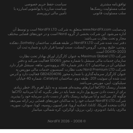
توافق‌نامه مشتری
سیاست حفظ حریم خصوصی
سلب مسئولیت ریسک‌ها
سیاست مبارزه با پولشویی/مبارزه با
سلب مسئولیت قانونی
تأمین مالی تروریسم
وب‌سایت www.NordFX.com متعلق به شرکت NordFX LTD است و توسط آن
اداره می‌شود. این شرکت بخشی از گروه Nord است و در حوزه‌های قضایی مختلف
مجاز و تحت نظارت می‌باشد:
دفتر ثبت شده شرکت NordFX LTD در طبقه همکف، ساختمان Sotheby، دهکده
رودنی، خلیج رودنی، گروس-ایسلت، سنت لوسیا قرار دارد و شماره ثبت آن
2023-00470 است.
شرکت Maximus Global LTD به عنوان کارگزار اوراق بهادار تحت نظارت
سازمان خدمات مالی سیشل با شماره مجوز SD065 فعالیت می‌کند و دفتر
عملیاتی آن در ساختمان CT، دفتر شماره 8D، پروویدنس، ماهه، سیشل قرار دارد.
شرکت Nord Premium LTD تحت نظارت کمیسیون خدمات مالی موریس به
عنوان کارگزار سرمایه‌گذاری با شماره مجوز GB24204016 فعالیت دارد و آدرس
ثبت شده آن سوئیت 201، طبقه دوم، ساختمان Catalyst، شماره 40 خیابان
سیلیکون، ایبن، موریس می‌باشد.
هشدار ریسک: CFDها ابزارهای پیچیده‌ای هستند و به دلیل اهرم بالا، خطر زیادی
برای از دست دادن سریع پول دارند. شما باید در نظر بگیرید که آیا می‌دانید CFDها
چگونه کار می‌کنند و آیا می‌توانید ریسک بالای از دست دادن سرمایه خود را بپذیرید.
شرکت NordFX LTD خدمات خود را به ساکنان حوزه‌های قضایی زیر ارائه نمی‌دهد:
ایالات متحده آمریکا، کانادا، اتحادیه اروپا، فدراسیون روسیه، کوبا، سودان، سوریه،
مالزی، پاناما، اندونزی، ژاپن، برزیل، اوکراین، کره شمالی، میانمار
© 2008 - 2026 NordFX.