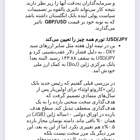
و سرمایه‌گذاران به‌دقت آنها را زیر نظر دارند.
نتیجه کار می‌تواند تاثیری بالقوه بر تصمیمات
سیاست پولی آینده بانک انگلستان داشته باشد
که به نوبه خود بر قیمت
GBP/USD
تاثیر
می‌گذارند.
USD/JPY
: تورم همه چیز را تعیین می‌کند
ین در نیمه اول هفته مثل سایر ارزهای سبد
DXY ، به دلیل فشار دلار عقب‌نشینی کرد و
USD/JPY به سقف ۱۴۳.۸۸ رسید. البته بعدا
بانک مرکزی ژاپن (BoJ) به کمک ارز ملی
خودش آمد.
در بررسی قبلی گفتیم که رئیس جدید بانک
ژاپن «کازوئو اوئدا» برای اولین‌بار پس از
سال‌های متمادی تصمیم گرفت که
هدف‌گذاری سخت منحنی بازده را به یک
هدف‌گذاری منعطف تبدیل کند. سطح هدف
بازده در اوراق دولتی ۱۰ساله ژاپن (JGB) در
همان ۰% باقی ماند. دامنه نوسان مجاز بازده
۰.۵%± هم تغییری نکرد. اما از این به بعد، این
مرز دیگر یک مرز سخت نیست بلکه
منعطف‌تر می‌شود. البته در محدوده‌های