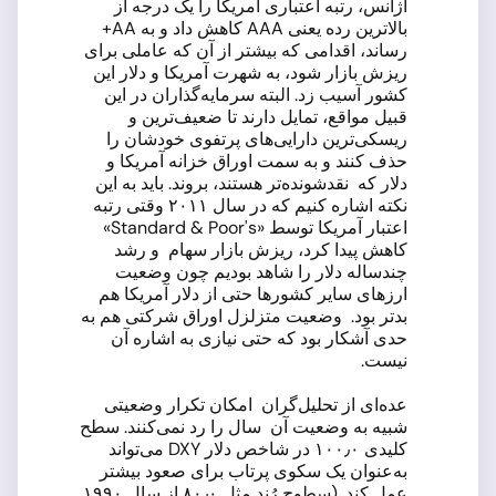
آژانس، رتبه اعتباری آمریکا را یک درجه از
بالاترین رده یعنی AAA کاهش داد و به AA+
رساند، اقدامی که بیشتر از آن که عاملی برای
ریزش بازار شود، به شهرت آمریکا و دلار این
کشور آسیب زد. البته سرمایه‌گذاران در این
قبیل مواقع، تمایل دارند تا ضعیف‌ترین و
ریسکی‌ترین دارایی‌های پرتفوی خودشان را
حذف کنند و به سمت اوراق خزانه آمریکا و
دلار که نقدشونده‌تر هستند، بروند. باید به این
نکته اشاره کنیم که در سال ۲۰۱۱ وقتی رتبه
اعتبار آمریکا توسط «Standard & Poor's»
کاهش پیدا کرد، ریزش بازار سهام و رشد
چندساله دلار را شاهد بودیم چون وضعیت
ارزهای سایر کشورها حتی از دلار آمریکا هم
بدتر بود. وضعیت متزلزل اوراق شرکتی هم به
حدی آشکار بود که حتی نیازی به اشاره آن
نیست.
عده‌ای از تحلیل‌گران امکان تکرار وضعیتی
شبیه به وضعیت آن سال را رد نمی‌کنند. سطح
کلیدی ۱۰۰٫۰ در شاخص دلار DXY می‌تواند
به‌عنوان یک سکوی پرتاب برای صعود بیشتر
عمل کند. (سطوح رُند مثل ۸۰٫۰ از سال ۱۹۹۰