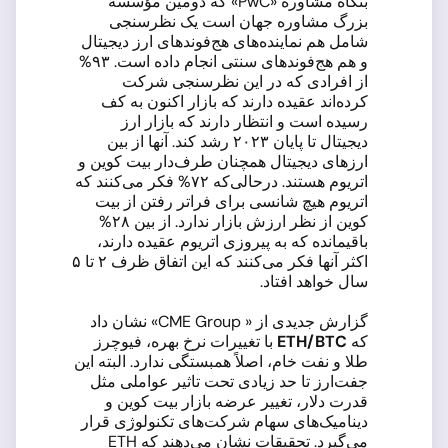
بنگاه مشاوره «PwC» که دومین مؤسسه
بزرگ مشاوره جهان است یک نظرسنجی
شامل هم نماینده‌های هج‌فوندهای ارز دیجیتال
و هم هج‌فوندهای سنتی انجام داده است. ۹۳%
از افرادی که در این نظرسنجی شرکت
کرده‌اند عقیده دارند که بازار اکنون به کف
رسیده است و انتظار دارند که بازار ارز
دیجیتال تا پایان ۲۰۲۳ رشد کند. آنها از بین
ارزهای دیجیتال همچنان طرف‌دار بیت کوین و
اتریوم هستند. درحالی‌که ۷۲% فکر می‌کنند که
اتریوم هیچ شانسی برای فراتر رفتن از بیت
کوین از نظر ارزش بازار ندارد. از بین ۲۸%
باقیمانده که به پیروزی اتریوم عقیده دارند،
اکثر آنها فکر می‌کنند که این اتفاق ظرف ۲ تا ۵
سال خواهد افتاد.
گزارش جدیدی از « CME Group» نشان داد
که
ETH/BTC
با تغییرات نرخ بهره، فیوچرز
طلا و نفت خام، اصلاً همبستگی ندارد. البته این
جفت‌ارز تا حد زیادی تحت تاثیر عواملی مثل
قدرت دلار، تغییر عرضه بازار بیت کوین و
دینامیک‌های سهام شرکت‌های تکنولوژی قرار
می‌گیرد. تحقیقات نشان می‌دهند که ETH