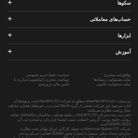
سکوها
حساب‌های معاملاتی
ابزارها
آموزش
توافق‌نامه مشتری
سیاست حفظ حریم خصوصی
سلب مسئولیت ریسک‌ها
سیاست مبارزه با پولشویی/مبارزه با
سلب مسئولیت قانونی
تأمین مالی تروریسم
وب‌سایت www.NordFX.com متعلق به شرکت NordFX LTD است و توسط آن
اداره می‌شود. این شرکت بخشی از گروه Nord است و در حوزه‌های قضایی مختلف
مجاز و تحت نظارت می‌باشد:
دفتر ثبت شده شرکت NordFX LTD در طبقه همکف، ساختمان Sotheby، دهکده
رودنی، خلیج رودنی، گروس-ایسلت، سنت لوسیا قرار دارد و شماره ثبت آن
2023-00470 است.
شرکت Maximus Global LTD به عنوان کارگزار اوراق بهادار تحت نظارت
سازمان خدمات مالی سیشل با شماره مجوز SD065 فعالیت می‌کند و دفتر
عملیاتی آن در ساختمان CT، دفتر شماره 8D، پروویدنس، ماهه، سیشل قرار دارد.