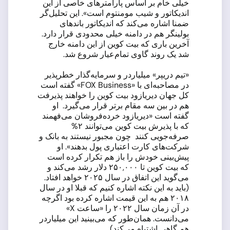
خیلی خام بر اساس پارامترهای خاصی از این
اندیکاتور و شیب مومنتوم است». این تحلیل‌گر
ضمنا اشاره می‌کند که اندیکاتور باندهای
بولینگر هم در دامنه خیلی محدودی قرار دارد.
آخرین باری که بیت کوین از این دامنه خارج
شد یک روند گاوی تمام‌عیار شروع شد.
«تیم دریپر» میلیاردر و سرمایه‌گذار خطرپذیر
در مصاحبه‌ای با «FOX Business» گفته است
کل جهان دیریازود بیت کوین را خواهند پذیرفت
هم در بین سه مقام برتر قرار می‌گیرد. او
گفته است «دیریازود خرده‌فروشان می‌فهمند
که با پذیرش بیت کوین می‌توانند ۲%
صرفه‌جویی کنند چون مجبور نیستند به بانک و
شرکت‌های کارت اعتباری پول بدهند». او
پیش‌بینی خودش را باز هم تکرار کرده است
که بیت کوین تا ۲۵۰,۰۰۰ دلار رشد می‌کند و
می‌گوید این اتفاق در سال ۲۰۲۵ خواهد افتاد.
(باید به این نکته اشاره کنیم که قبلا او در سال
۲۰۱۸ هم به این قیمت اشاره کرده بود اگرچه
در آن زمان سال ۲۰۲۲ را «ساعت X»
می‌دانست. همان‌طور که می‌بینید این میلیاردر
هم گاهی اشتباه می‌کند).