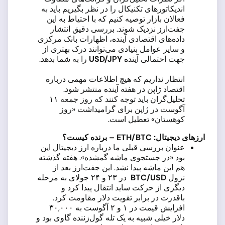
اندیکاتورهای تکنیکال را در نظر بگیریم باید به
فعالان بازار توصیه کنیم که با احتیاط به این
جفت‌ارز نزدیک شوند. بررسی دقیق انتشار
داده‌های اقتصادی آینده، اظهارات بانک مرکزی
و سایر عوامل بنیادی می‌توانند درک بهتری از
جهت احتمالی آینده
USD/JPY
را به شما بدهد.
انتظار نداریم که هیچ اطلاعات مهمی درباره
اقتصاد ژاپن در هفته آینده منتشر شود.
تحلیل‌گران باید توجه کنند که روز جمعه ۱۱
آگوست در ژاپن برای گرامیداشت «روز
کوهستان» تعطیل است.
ارزهای دیجیتال:
ETH/BTC
– برنده کیست؟
عنوان بررسی قبلی ما درباره ارز دیجیتال این
بود «در جستجوی ماشه گمشده». هفته گذشته
هم این ماشه پیدا نشد. این جفت‌ارز بعد از
نزول
BTC/USD
در ۲۳ و ۲۴ جولای به مرحله
دیگری از حرکت ساید انتقال پیدا کرد و
باقدرت در برابر تقویت دلار مقاومت کرد.
افزایش قیمت در ۱ و ۲ آگوست به ۳۰,۰۰۰
دلار خیلی شبیه به یک تله گول‌زننده گاوی بود و