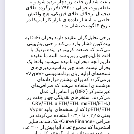
باعث شد این جفت‌ارز دچار تردید شود و به
نقطه پیوت حوالی ۲۹۲۰۰ دلار برگردد. طلای
دیجیتال برخلاف طلای فیزیکی، هیچ واکنش
خاصی به انتشار داده‌های بازار کار آمریکا در
تاریخ ۴ آگوست نشان نداد.
برخی تحلیل‌گران عقیده دارند بحران DeFi به
بیت‌کوین فشار وارد می‌کند و حتی پیش‌بینی
می‌کنند که صنعت کریپتو در آینده نزدیک با
افت قابل‌توجهی روبرو شد. البته ما عقیده
داریم آنچه «بحران» نامیده می‌شود واقعا یک
بحران نیست. همه چیز به آسیب‌پذیری‌های
نسخه‌های اولیه زبان برنامه‌نویسی «Vyper»
برمی‌گردد که برای نوشتن قراردادهای
هوشمندی استفاده می‌شد که صرافی‌های
غیرمتمرکز (DEX) بر اساس آن عمل
می‌کردند. استخرهای نقدینگی چهار جفت‌ارز
(CRV/ETH، alETH/ETH، msETH/ETH،
pETH/ETH) که از نسخه‌های اولیه Vyper
یعنی ۰٫۲٫۱۵ تا ۰٫۳٫۰ استفاده می‌کردند در
صرافی «Curve Finance» هک شدند. سایر
استخرها که مجموع تعداد آنها بیش از ۲۰۰ عدد
می‌شود تحت تاثیر قرار نگرفتند. کل زیان