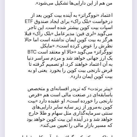
من هم از این دارایی‌ها تشکیل می‌شود».
اعتماد «نووگراتز» به آینده بیت کوین بعد از
درخواست «بلک راک» برای ایجاد صندوق ETF
اسپات بیت کوین بیشتر شده است. این تاجر
می‌گوید «لری فین: مدیرعامل «بلک راک» قبلا
هرگز به بیت کوین ایمان نداشته است اما حالا
نظرش را عوض کرده است». «مایکل
نووگراتز» می‌گوید «حالا او معتقد است BTC
یک ارز جهانی خواهد شد و مردم سراسر دنیا
به آن اعتماد خواهند کرد. او تصمیم گرفته تا
قرض نارنجی بیت کوین را بخورد یعنی او به
بیت کوین ایمان دارد».
«پیتر برندت» که تریدر افسانه‌ای و متخصص
باسابقه‌ای در صنعت مالی است هم «قرص
نارنجی را خورده است». او عقیده دارد «بیت
کوین به‌مرور از زیر سایه سایر دارایی‌های
سنتی سرمایه‌گذاری مثل سهام و طلا خارج
خواهد شد و در آینده این بیت کوین خواهد بود
که مسیر بازار مالی را تعیین می‌کند».