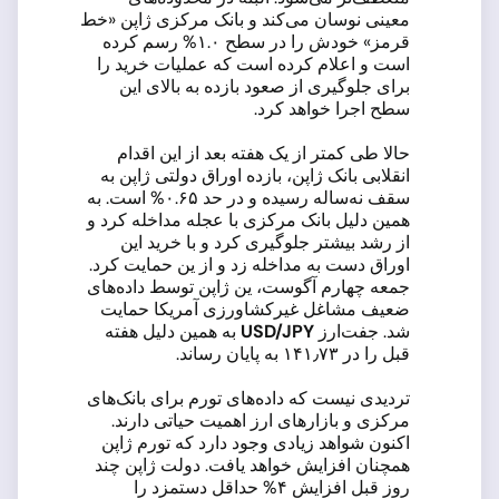
معینی نوسان می‌کند و بانک مرکزی ژاپن «خط
قرمز» خودش را در سطح ۱.۰% رسم کرده
است و اعلام کرده است که عملیات خرید را
برای جلوگیری از صعود بازده به بالای این
سطح اجرا خواهد کرد.
حالا طی کمتر از یک هفته بعد از این اقدام
انقلابی بانک ژاپن، بازده اوراق دولتی ژاپن به
سقف نه‌ساله رسیده و در حد ۰.۶۵% است. به
همین دلیل بانک مرکزی با عجله مداخله کرد و
از رشد بیشتر جلوگیری کرد و با خرید این
اوراق دست به مداخله زد و از ین حمایت کرد.
جمعه چهارم آگوست، ین ژاپن توسط داده‌های
ضعیف مشاغل غیرکشاورزی آمریکا حمایت
شد. جفت‌ارز
USD/JPY
به همین دلیل هفته
قبل را در
۱۴۱٫۷۳ به پایان رساند.
تردیدی نیست که داده‌های تورم برای بانک‌های
مرکزی و بازارهای ارز اهمیت حیاتی دارند.
اکنون شواهد زیادی وجود دارد که تورم ژاپن
همچنان افزایش خواهد یافت. دولت ژاپن چند
روز قبل افزایش ۴% حداقل دستمزد را