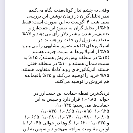
وقتی به چشم‌انداز کوتاه‌مدت نگاه می‌کنیم
نظر تحلیل‌گران در زمان نوشتن این بررسی
یعنی شب ۴ آگوست به این صورت است: فقط
۲۵% از تحلیل‌گران به صعود این جفت‌ارز و
ضعیف‌تر شدن بیشتر دلار رأی می‌دهند و ۷۵%
معتقد به نزول این جفت‌ارز هستند. در
اسیلاتورهای D1 هم تصویر مشابهی را می‌بینیم:
۷۵% از اسیلاتورها به سمت جنوب هستند
(۱۵% در منطقه بیش‌فروش هستند)، ۱۵% به
سمت شمال هستند و ۱۰% در منطقه خنثی
هستند. اندیکاتورهای روند کاملا متفاوت هستند:
۷۵% خرید را توصیه می‌کنند و ۲۵% باقیمانده
هم فروش را توصیه می‌کنند.
نزدیک‌ترین نقطه حمایت این جفت‌ارز در
حوالی ۱٫۰۹۸۵ قرار دارد و سپس به این
حمایت‌ها می‌رسیم: ۱٫۰۹۴۵،
۱٫۰۹۲۵-۱٫۰۸۹۵، ۱٫۰۸۶۵-۱٫۰۸۴۵،
۱٫۰۸۰۵-۱٫۰۷۸۰، ۱٫۰۷۴۰، ۱٫۰۶۸۰-۱٫۰۶۶۵
و ۱٫۰۶۳۵-۱٫۰۶۲۰. گاوها در حوالی ۱٫۱۰۴۵ با
اولین مقاومت مواجه می‌شوند و سپس به این