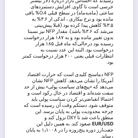
رسیدند که احساس بازار درباره دلار بیشتر
خرسی است تا گاوی. افزایش دستمزدهای
ساعتی (ماه‌به‌ماه) در سطح قبلی 0.4% باقی
مانده بود و نرخ بیکاری ، اندکی از ۳.۶% به
۳.۵% کاهش پیدا کرده بود (قبلا پیش‌بینی
می‌شد که ۳.۶% باشد). مقدار NFP نیز نسبتا
بدون تغییر مانده بود و به ۱۸۷ هزار درخواست
رسیده بود درحالی‌که ماه قبل ۱۸۵ هزار
درخواست بود. البته این عدد نسبت به
انتظارات قبلی یعنی ۲۰۰ هزار درخواست کمتر
بود.
NFP دماسنج کلیدی است که حرارت اقتصاد
آمریکا را نشان می‌دهد. کاهش NFP نشان
می‌دهد که «پیچ‌های سیاست پولی» بیش از حد
سفت شده‌اند و اقتصاد در حال رکود است و
احتمالا انقباضی‌تر کردن سیاست پولی باید
متوقف شود. دستکم وقت آن رسیده است که
چرخه محدودیت پولی به پایان برسد. این
منطق باعث شد تا DXY نزول کند و
EUR/USD
صعود کند. به همین دلیل این
جفت‌ارز دوره پنج‌روزه را در ۱٫۱۰۰۸ به پایان
رساند.