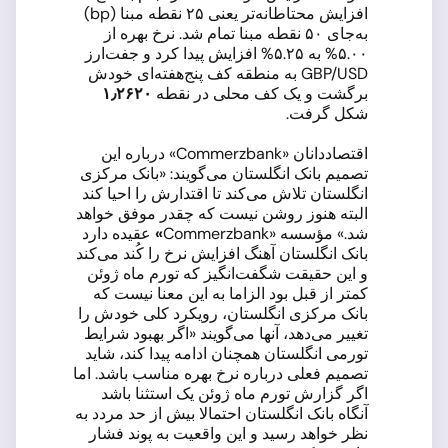
افزایش محتاطانه‌تر یعنی ۲۵ نقطه مبنا (bp)
به‌جای ۵۰ نقطه مبنا تمام شد. نرخ بهره از
۵.۰۰% به ۵.۲۵% افزایش پیدا کرد و جفت‌ارز
GBP/USD به منطقه کف پنج‌هفته‌ای خودش
برگشت و یک کف محلی در نقطه
۱٫۲۶۲۰
شکل گرفت.
اقتصاددانان «Commerzbank» درباره این
تصمیم بانک انگلستان می‌گویند: «بانک مرکزی
انگلستان تلاش می‌کند تا اقتدارش را احیا کند
البته هنوز روشن نیست که چقدر موفق خواهد
شد.» مؤسسه «Commerzbank
»
عقیده دارد
بانک انگلستان آهنگ افزایش نرخ را کُند می‌کند
و این حقیقت شگفت‌انگیز که تورم ماه ژوئن
کمتر از قبل بود الزاما به این معنا نیست که
بانک مرکزی انگلستان، رویکرد کلی خودش را
تغییر می‌دهد، آنها می‌گویند «اگر بهبود شرایط
تورمی انگلستان همچنان ادامه پیدا کند، شاید
تصمیم فعلی درباره نرخ بهره مناسب باشد. اما
اگر گزارش تورم ماه ژوئن یک استثنا باشد
آنگاه بانک انگلستان احتمالا بیش از حد مردد به
نظر خواهد رسید و این واقعیت به پوند فشار