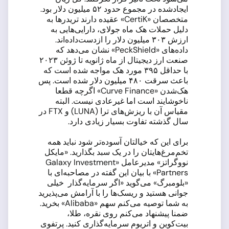
ایجادشده در مجموع حدود ۵۲ میلیون دلار بود.
متخصصان «CertiK» عقیده دارند تریدرها به
دلیل حملات هک ماه جولای، دارایی‌هایی به
ارزش ۳۰۳ میلیون دلار را ازدست‌داده‌اند.
داده‌های «PeckShield» نشان می‌دهد که
صنعت ارز دیجیتال از ماه ژانویه تا ژوئن ۲۰۲۳
با حداقل ۳۹۵ مورد هک مواجه شده است که
باعث سرقت ۴۸۰ میلیون دلار شده است. پس
هک‌شدن «Curve Finance» اگرچه قطعا
ناخوشایند است اما غیرعادی نیست. البته
مقیاس آن با ریزش‌های ترا (LUNA) و FTX در
سال گذشته تفاوت بسیار زیادی دارد.
برای این که خیالتان آسوده‌تر شود نباید همه
تخم‌مرغ‌هایتان را در یک سبد بگذارید. «مایکل
نووگراتز» مدیرعامل «Galaxy Investment
Partners» با بیان این گفته در مصاحبه‌ای با
«بلومبرگ» می‌گوید «اگر سرمایه‌گذار خیلی
جوانی هستید و ریسک‌ها را با آرامش می‌پذیرید
به شما توصیه می‌کنم سهم «Alibaba» بخرید.
ضمنا پیشنهاد می‌کنم روی نقره، طلا،
بیت‌کوین و اتریوم سرمایه‌گذاری کنید. پرتفوی