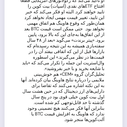
او تاکید می‌کند که رگولاتورهای آمریکایی قطعا
افتتاح ETF‌های نقدی (اسپات) بیت کوین را
تایید خواهند کرد. البته او فکر می‌کند که خبر
این تایید، تغییر قیمت مهمی ایجاد نخواهد کرد
همان‌طور که وقوع هاوینگ هم اتفاق مهمی
نخواهد بود. حتی ممکن است قیمت BTC بعد
از این اتفاق‌ها به‌جای این که بالا برود، پایین
برود. «پیتر برندت» می‌گوید «بعد از ۴۸ سال
سفته‌بازی همیشه به این نتیجه رسیده‌ام که
بازارها قبل از این که اتفاقی بیفتد آن را در
قیمت‌ها در نظر می‌گیرند.» این اسطوره
وال‌استریت این جمله را تکرار می‌کند که «باید
با شایعه بخرید و با خبر بفروشید».
تحلیل‌گران گروه «CEM» هم خوش‌بینی
ملایمی را درباره نتایج هاوینگ بیان کرده‌اند. آنها
به این نکته اشاره می‌کنند که تقاضا برای
دارایی‌های ارز دیجیتال که در حین هشت سال
اول بیت کوین خیلی قوی بود در پنج سال
گذشته تا حد قابل‌توجهی کم شده است.
بنابراین آنها فکر می‌کنند هیچ تضمینی وجود
ندارد که هاوینگ به افزایش قیمت BTC یا
آلت‌کوین‌ها منجر شود.