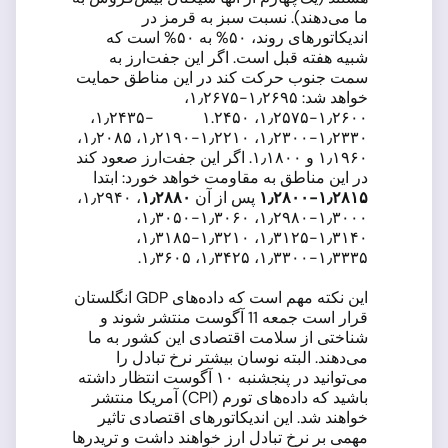
ما می‌دهند). نسبت سبز به قرمز در
اندیکاتورهای روند، ۵۰% به ۵۰% است که
شبیه هفته قبل است. اگر این جفت‌ارز به
سمت جنوب حرکت کند در این مناطق حمایت
خواهد شد: ۱٫۲۶۹۵-۱٫۲۶۷۵،
۱٫۲۶۰۰-۱٫۲۵۷۵، ۱.۲۴۵۰ -۱٫۲۴۳۵،
۱٫۲۳۳۰-۱٫۲۳۰۰، ۱٫۲۲۱۰-۱٫۲۱۹۰، ۱٫۲۰۸۵،
۱٫۱۹۶۰ و ۱٫۱۸۰۰. اگر این جفت‌ارز صعود کند
در این مناطق به مقاومت خواهد خورد: ابتدا
۱٫۲۸۱۵-۱٫۲۸۰۰
پس از آن
۱٫۲۸۸۰
، ۱٫۲۹۴۰،
۱٫۳۰۰۰-۱٫۲۹۸۰، ۱٫۳۰۶۰-۱٫۳۰۵۰،
۱٫۳۱۴۰-۱٫۳۱۲۵، ۱٫۳۲۱۰-۱٫۳۱۸۵،
۱٫۳۳۳۵-۱٫۳۳۰۰، ۱٫۳۴۲۵، ۱٫۳۶۰۵.
این نکته مهم است که داده‌های GDP انگلستان
قرار است جمعه 11 آگوست منتشر شوند و
شناختی از سلامت اقتصادی این کشور به ما
می‌دهند. البته نوسان بیشتر نرخ تبادل را
می‌توانید در پنجشنبه ۱۰ آگوست انتظار داشته
باشید که داده‌های تورم (CPI) آمریکا منتشر
خواهند شد. این اندیکاتورهای اقتصادی تاثیر
مهمی بر نرخ تبادل ارز خواهند داشت و تریدرها