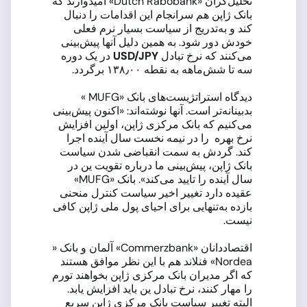
تحلیل‌گران «Dutch Rabobank» امیدوارند که
بانک ژاپن هم سرانجام این اقدامات را دنبال
کند و به‌تدریج از سیاست بسیار نرم فعلی
خودش دور شود. به همین دلیل آنها پیش‌بینی
می‌کنند که نرخ تبادل
USD/JPY
در یک دوره
سه تا شش‌ماهه به نقطه ۱۳۸٫۰۰ برگردد.
دیدگاه استراتژیست‌های بانک «MUFG »
بدبینانه‌تر است. آنها نوشته‌اند: «اکنون پیش‌بینی
می‌کنیم که بانک مرکزی ژاپن، اولین افزایش
نرخ بهره را در نیمه نخست سال آینده اجرا
کند. گردش به سمت انقباضی شدن سیاست
بانک ژاپن، پیش‌بینی ما درباره تقویت ین در
سال آینده را تایید می‌کند». بانک «MUFG»
عقیده دارد تغییر اخیر سیاست کنترل منحنی
بازده به‌تنهایی برای احیای پول ملی ژاپن کافی
نیست.
اقتصاددانان «Commerzbank» آلمان و بانک «
Nordea» فنلاند هم با این نظر موافق هستند
که اگر مدیران بانک مرکزی ژاپن بخواهند تورم
را مهار کنند، نرخ تبادل ین باید افزایش یابد.
البته تغییر سیاست بانک مرکزی ژاپن سریع