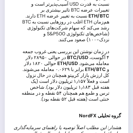
نسبت به قدرت USD آسیب‌پذیرتر است و
تغییرات عرضه BTC تاثیر بیشتری بر
ETH/BTC
نسبت به تغییر عرضه ETH دارند.
هم‌زمان ETH اغلب در روزهایی نسبت به BTC
رشد می‌کند که سهام شرکت‌های تکنولوژی
(شاخص‌های تکنولوژی S&P500 و
نزدک-۱۰۰) صعود می‌کنند.
در زمان نوشتن این بررسی یعنی غروب جمعه
۴ آگوست،
BTC/USD
در حوالی ۲۸۹۵۰ دلار
معامله می‌شود.
ETH/USD
حوالی ۱۸۲۰ دلار
و
ETH/BTC
برابر با ۰.۰۶۲۹ معامله می‌شوند.
کل ارزش بازار کریپتو همچنان در حال نزول
است و فعلاً ۱٫۱۵۷ تریلیون دلار است (یک
هفته قبل ۱٫۱۸۳ تریلیون دلار بود). شاخص
ترس و طمع هم همچنان ۵۴ نقطه و در منطقه
خنثی است (هفته قبل ۵۲ نقطه بود).
گروه تحلیلی
NordFX
هشدار: این مطلب اصلاً توصیه یا راهنمای سرمایه‌گذاری