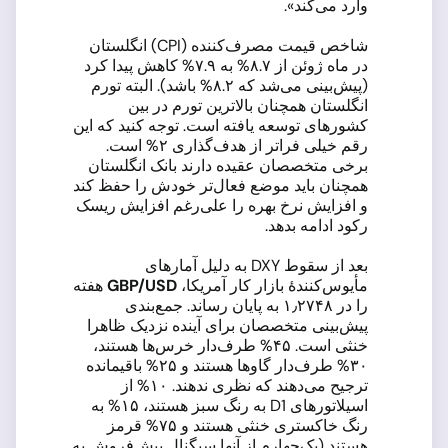
وارد می‌کند».
شاخص قیمت مصرف‌کننده (CPI) انگلستان
در ماه ژوئن از ۸.۷% به ۷.۹% کاهش پیدا کرد
(پیش‌بینی می‌شد که ۸.۲% باشد). البته تورم
انگلستان همچنان بالاترین تورم در بین
کشورهای توسعه یافته است. توجه کنید که این
رقم خیلی فراتر از هدف‌گذاری ۲% است.
برخی متخصصان عقیده دارند بانک انگلستان
همچنان باید موضع فعال‌تر خودش را حفظ کند
و افزایش نرخ بهره را علی‌رغم افزایش ریسک
رکود ادامه بدهد.
بعد از سقوط DXY به دلیل آمارهای
مأیوس‌کنندهٔ بازار کار آمریکا،
GBP/USD
هفته
را در ۱٫۲۷۴۸ به پایان رساند. جمع‌بندی
پیش‌بینی متخصصان برای آینده نزدیک ظاهرا
خنثی است. ۴۵% طرف‌دار خرس‌ها هستند،
۳۰% طرف‌دار گاوها هستند و ۲۵% باقیمانده
ترجیح می‌دهند که نظری ندهند. ۱۰% از
اسیلاتورهای D1 به رنگ سبز هستند، ۱۵% به
رنگ خاکستری خنثی هستند و ۷۵% قرمز
هستند (یک‌چهارم از آنها سیگنال بیش‌فروش به