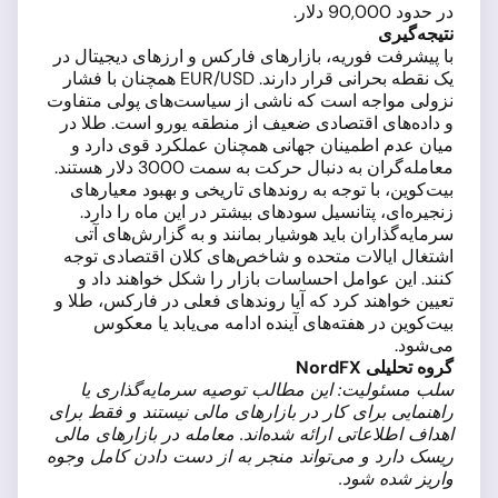
در حدود 90,000 دلار.
نتیجه‌گیری
با پیشرفت فوریه، بازارهای فارکس و ارزهای دیجیتال در
یک نقطه بحرانی قرار دارند. EUR/USD همچنان با فشار
نزولی مواجه است که ناشی از سیاست‌های پولی متفاوت
و داده‌های اقتصادی ضعیف از منطقه یورو است. طلا در
میان عدم اطمینان جهانی همچنان عملکرد قوی دارد و
معامله‌گران به دنبال حرکت به سمت 3000 دلار هستند.
بیت‌کوین، با توجه به روندهای تاریخی و بهبود معیارهای
زنجیره‌ای، پتانسیل سودهای بیشتر در این ماه را دارد.
سرمایه‌گذاران باید هوشیار بمانند و به گزارش‌های آتی
اشتغال ایالات متحده و شاخص‌های کلان اقتصادی توجه
کنند. این عوامل احساسات بازار را شکل خواهند داد و
تعیین خواهند کرد که آیا روندهای فعلی در فارکس، طلا و
بیت‌کوین در هفته‌های آینده ادامه می‌یابد یا معکوس
می‌شود.
گروه تحلیلی NordFX
سلب مسئولیت: این مطالب توصیه سرمایه‌گذاری یا
راهنمایی برای کار در بازارهای مالی نیستند و فقط برای
اهداف اطلاعاتی ارائه شده‌اند. معامله در بازارهای مالی
ریسک دارد و می‌تواند منجر به از دست دادن کامل وجوه
واریز شده شود.