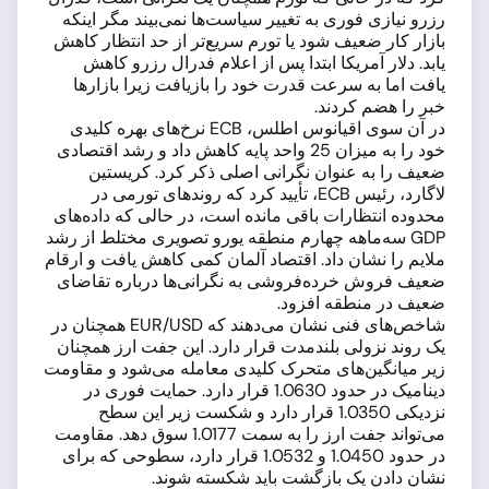
رزرو نیازی فوری به تغییر سیاست‌ها نمی‌بیند مگر اینکه
بازار کار ضعیف شود یا تورم سریع‌تر از حد انتظار کاهش
یابد. دلار آمریکا ابتدا پس از اعلام فدرال رزرو کاهش
یافت اما به سرعت قدرت خود را بازیافت زیرا بازارها
خبر را هضم کردند.
در آن سوی اقیانوس اطلس، ECB نرخ‌های بهره کلیدی
خود را به میزان 25 واحد پایه کاهش داد و رشد اقتصادی
ضعیف را به عنوان نگرانی اصلی ذکر کرد. کریستین
لاگارد، رئیس ECB، تأیید کرد که روندهای تورمی در
محدوده انتظارات باقی مانده است، در حالی که داده‌های
GDP سه‌ماهه چهارم منطقه یورو تصویری مختلط از رشد
ملایم را نشان داد. اقتصاد آلمان کمی کاهش یافت و ارقام
ضعیف فروش خرده‌فروشی به نگرانی‌ها درباره تقاضای
ضعیف در منطقه افزود.
شاخص‌های فنی نشان می‌دهند که EUR/USD همچنان در
یک روند نزولی بلندمدت قرار دارد. این جفت ارز همچنان
زیر میانگین‌های متحرک کلیدی معامله می‌شود و مقاومت
دینامیک در حدود 1.0630 قرار دارد. حمایت فوری در
نزدیکی 1.0350 قرار دارد و شکست زیر این سطح
می‌تواند جفت ارز را به سمت 1.0177 سوق دهد. مقاومت
در حدود 1.0450 و 1.0532 قرار دارد، سطوحی که برای
نشان دادن یک بازگشت باید شکسته شوند.