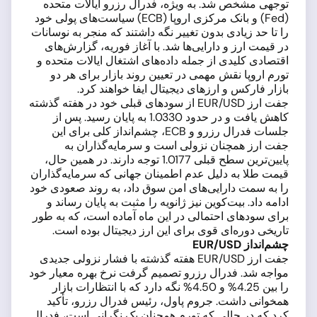
توجهی مشخص شد. به ویژه، فدرال رزرو ایالات متحده
(Fed) و بانک مرکزی اروپا (ECB) سیاست‌های پولی خود
را تا حد زیادی بدون تغییر نگه داشتند که منجر به نوسانات
در قیمت ارز و دارایی‌ها شد. با آغاز فوریه، گزارش‌های
اقتصادی کلیدی از جمله داده‌های اشتغال ایالات متحده و
تورم اروپا نقش مهمی در تعیین روند بازار برای هر دو
بازار فارکس و ارزهای دیجیتال ایفا خواهند کرد.
جفت ارز EUR/USD از سودهای قبلی خود در هفته گذشته
کاهش یافت و در حدود 1.0330 به پایان رسید. پس از
جلسات فدرال رزرو و ECB، چشم‌انداز کلی برای این
جفت ارز همچنان نزولی است و سرمایه‌گذاران به
پایین‌ترین سطح قبلی 1.0177 توجه دارند. در همین حال،
قیمت طلا به دلیل عدم اطمینان جهانی که سرمایه‌گذاران
را به سمت دارایی‌های امن سوق داد، به روند صعودی خود
ادامه داد. بیت‌کوین نیز ژانویه را مثبت به پایان رساند و
برای سودهای احتمالی در این ماه آماده است، که به طور
تاریخی دوره‌ای قوی برای این ارز دیجیتال بوده است.
چشم‌انداز EUR/USD
جفت ارز EUR/USD هفته گذشته با فشار نزولی جدیدی
مواجه شد. فدرال رزرو تصمیم گرفت نرخ بهره معیار خود
را بین 4.25% و 4.50% نگه دارد که با انتظارات بازار
همخوانی داشت. جروم پاول، رئیس فدرال رزرو، تأکید
کرد که در حالی که تورم همچنان یک نگرانی است، فدرال