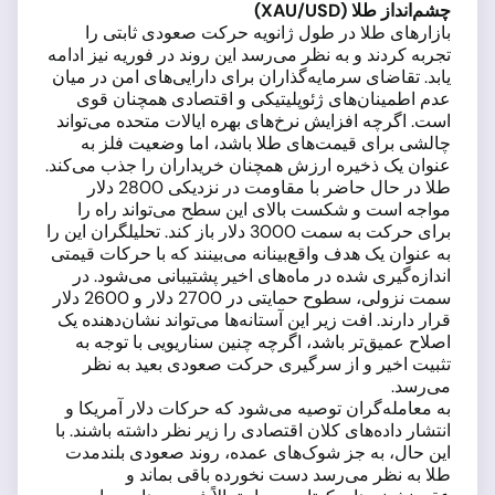
چشم‌انداز طلا (XAU/USD)
بازارهای طلا در طول ژانویه حرکت صعودی ثابتی را
تجربه کردند و به نظر می‌رسد این روند در فوریه نیز ادامه
یابد. تقاضای سرمایه‌گذاران برای دارایی‌های امن در میان
عدم اطمینان‌های ژئوپلیتیکی و اقتصادی همچنان قوی
است. اگرچه افزایش نرخ‌های بهره ایالات متحده می‌تواند
چالشی برای قیمت‌های طلا باشد، اما وضعیت فلز به
عنوان یک ذخیره ارزش همچنان خریداران را جذب می‌کند.
طلا در حال حاضر با مقاومت در نزدیکی 2800 دلار
مواجه است و شکست بالای این سطح می‌تواند راه را
برای حرکت به سمت 3000 دلار باز کند. تحلیلگران این را
به عنوان یک هدف واقع‌بینانه می‌بینند که با حرکات قیمتی
اندازه‌گیری شده در ماه‌های اخیر پشتیبانی می‌شود. در
سمت نزولی، سطوح حمایتی در 2700 دلار و 2600 دلار
قرار دارند. افت زیر این آستانه‌ها می‌تواند نشان‌دهنده یک
اصلاح عمیق‌تر باشد، اگرچه چنین سناریویی با توجه به
تثبیت اخیر و از سرگیری حرکت صعودی بعید به نظر
می‌رسد.
به معامله‌گران توصیه می‌شود که حرکات دلار آمریکا و
انتشار داده‌های کلان اقتصادی را زیر نظر داشته باشند. با
این حال، به جز شوک‌های عمده، روند صعودی بلندمدت
طلا به نظر می‌رسد دست نخورده باقی بماند و