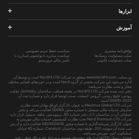
ابزارها
آموزش
توافق‌نامه مشتری
سیاست حفظ حریم خصوصی
سلب مسئولیت ریسک‌ها
سیاست مبارزه با پولشویی/مبارزه با
سلب مسئولیت قانونی
تأمین مالی تروریسم
وب‌سایت www.NordFX.com متعلق به شرکت NordFX LTD است و توسط آن
اداره می‌شود. این شرکت بخشی از گروه Nord است و در حوزه‌های قضایی مختلف
مجاز و تحت نظارت می‌باشد:
دفتر ثبت شده شرکت NordFX LTD در طبقه همکف، ساختمان Sotheby، دهکده
رودنی، خلیج رودنی، گروس-ایسلت، سنت لوسیا قرار دارد و شماره ثبت آن
2023-00470 است.
شرکت Maximus Global LTD به عنوان کارگزار اوراق بهادار تحت نظارت
سازمان خدمات مالی سیشل با شماره مجوز SD065 فعالیت می‌کند و دفتر
عملیاتی آن در ساختمان CT، دفتر شماره 8D، پروویدنس، ماهه، سیشل قرار دارد.
شرکت Nord Premium LTD تحت نظارت کمیسیون خدمات مالی موریس به
عنوان کارگزار سرمایه‌گذاری با شماره مجوز GB24204016 فعالیت دارد و آدرس
ثبت شده آن سوئیت 201، طبقه دوم، ساختمان Catalyst، شماره 40 خیابان
سیلیکون، ایبن، موریس می‌باشد.
هشدار ریسک: CFDها ابزارهای پیچیده‌ای هستند و به دلیل اهرم بالا، خطر زیادی