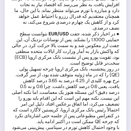
افزایش یافت. به نظر می‌رسد که اقتصاد نیاز به نجات
دارد و مبارزه با تورم می‌تواند منتظر بماند. با این حال، ما
همچنان معتقدیم که فدرال رزرو با احتیاط عمل خواهد
کرد و از کاهش یک چهارم درصدی شروع می‌کند، نه
نصف درصدی.
● در اخبار ذکر شده، جفت
EUR/USD
نتوانست سطح
حمایتی 1.1000 را بشکند. پس از نوسانات نزدیک آن، این
جفت ارز معکوس شد و به سمت بالا حرکت کرد. در حالی
که واکنش بازار به آمار وزارت کار ایالات متحده منطقی
بود، تقویت یورو پس از نشست بانک مرکزی اروپا (ECB)
سخت‌تر قابل توضیح است.
در روز پنجشنبه، بانک مرکزی اروپا چرخه تسهیل پولی
(QE) را که در ماه ژوئیه متوقف شده بود، از سر گرفت.
نرخ بهره کلیدی از 4.25 درصد به 3.65 درصد کاهش
یافت، یعنی 0.6 درصد کاهش داشت. چرا 0.6 و نه 0.5
درصد دقیق؟ این مسئله هنوز یک معماست. اما نکته اصلی
این نیست. نکته مهم این است که این اقدام باید یورو را
تضعیف می‌کرد، اما اتفاق برعکس افتاد. دلیل این امر
احتمالاً رئیس بانک مرکزی اروپا، کریستین لاگارد است که
در کنفرانس مطبوعاتی پس از جلسه حتی اشاره‌ای نکرد
که چرخه QE ممکن است در اکتبر ادامه یابد.
با وجود احتمال کاهش تورم در سپتامبر، پیش‌بینی می‌شود