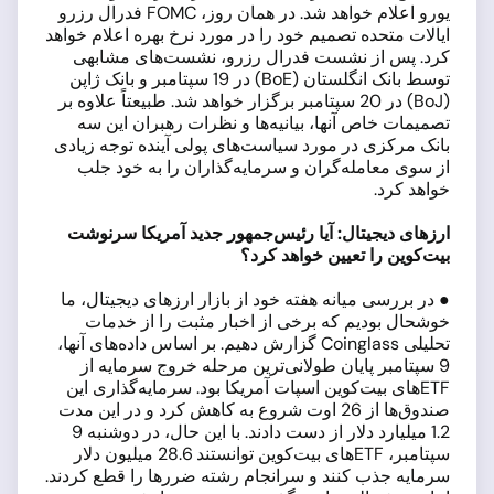
یورو اعلام خواهد شد. در همان روز، FOMC فدرال رزرو
ایالات متحده تصمیم خود را در مورد نرخ بهره اعلام خواهد
کرد. پس از نشست فدرال رزرو، نشست‌های مشابهی
توسط بانک انگلستان (BoE) در 19 سپتامبر و بانک ژاپن
(BoJ) در 20 سپتامبر برگزار خواهد شد. طبیعتاً علاوه بر
تصمیمات خاص آنها، بیانیه‌ها و نظرات رهبران این سه
بانک مرکزی در مورد سیاست‌های پولی آینده توجه زیادی
از سوی معامله‌گران و سرمایه‌گذاران را به خود جلب
خواهد کرد.
ارزهای دیجیتال: آیا رئیس‌جمهور جدید آمریکا سرنوشت
بیت‌کوین را تعیین خواهد کرد؟
● در بررسی میانه هفته خود از بازار ارزهای دیجیتال، ما
خوشحال بودیم که برخی از اخبار مثبت را از خدمات
تحلیلی Coinglass گزارش دهیم. بر اساس داده‌های آنها،
9 سپتامبر پایان طولانی‌ترین مرحله خروج سرمایه از
ETFهای بیت‌کوین اسپات آمریکا بود. سرمایه‌گذاری این
صندوق‌ها از 26 اوت شروع به کاهش کرد و در این مدت
1.2 میلیارد دلار از دست دادند. با این حال، در دوشنبه 9
سپتامبر، ETFهای بیت‌کوین توانستند 28.6 میلیون دلار
سرمایه جذب کنند و سرانجام رشته ضررها را قطع کردند.