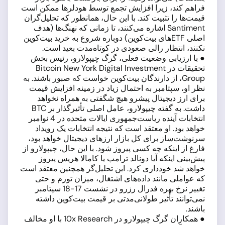
فراهم کند، زیرا افزایش تجمع توسط هودلرها ممکن است
قیمت‌ها را تثبیت کند. با این حال، همانطور که تحلیل‌گران
Santiment اشاره می‌کنند، تا زمانی که نهنگ‌ها (هدف
اصلی ETFهای بیت‌کوین) دوباره شروع به خرید بیت‌کوین
نکنند، انتظار رالی صعودی در کوتاه‌مدت بعید است.
● با ارزیابی وضعیت فعلی، گرگ چیپولارو، رئیس بخش
تحقیقات در Bitcoin New York Digital Investment
Group، از دارندگان بیت‌کوین خواست که صبور باشند. به
نظر او، سپتامبر به احتمال زیاد در زمینه افزایش قیمت
برای ارز دیجیتال پیشرو هیچ شگفتی به همراه نخواهد
داشت. به گفته چیپولارو، عامل اصلی تأثیرگذار بر BTC
انتخابات آینده ریاست‌جمهوری ایالات متحده در 4 نوامبر
خواهد بود. او معتقد است که نتیجه انتخابات یک رویداد
سرنوشت‌ساز برای کل بازار ارزهای دیجیتال خواهد بود،
فارغ از اینکه چه کسی پیروز شود. با این حال، چیپولارو از
پیش‌بینی اینکه آیا دونالد ترامپ یا کامالا هریس پیروز
خواهد شد خودداری کرد. این تحلیل‌گر همچنین معتقد است
که عواملی مانند داده‌های اشتغال، میزان تورم و حتی
تغییر نرخ بهره فدرال رزرو در نشست 17-18 سپتامبر
نمی‌توانند تأثیر طولانی‌مدتی بر قیمت بیت‌کوین داشته
باشند.
● همکاران گرگ چیپولارو در 10x Research با او مخالف