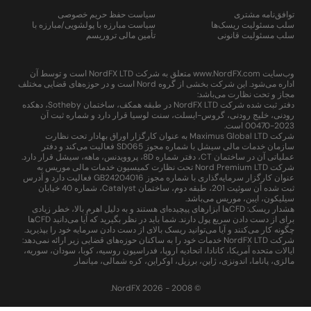
توافق‌نامه مشتری
سیاست حفظ حریم خصوصی
سلب مسئولیت ریسک‌ها
سیاست مبارزه با پولشویی/مبارزه با
سلب مسئولیت قانونی
تأمین مالی تروریسم
وب‌سایت www.NordFX.com متعلق به شرکت NordFX LTD است و توسط آن
اداره می‌شود. این شرکت بخشی از گروه Nord است و در حوزه‌های قضایی مختلف
مجاز و تحت نظارت می‌باشد:
دفتر ثبت شده شرکت NordFX LTD در طبقه همکف، ساختمان Sotheby، دهکده
رودنی، خلیج رودنی، گروس-ایسلت، سنت لوسیا قرار دارد و شماره ثبت آن
2023-00470 است.
شرکت Maximus Global LTD به عنوان کارگزار اوراق بهادار تحت نظارت
سازمان خدمات مالی سیشل با شماره مجوز SD065 فعالیت می‌کند و دفتر
عملیاتی آن در ساختمان CT، دفتر شماره 8D، پروویدنس، ماهه، سیشل قرار دارد.
شرکت Nord Premium LTD تحت نظارت کمیسیون خدمات مالی موریس به
عنوان کارگزار سرمایه‌گذاری با شماره مجوز GB24204016 فعالیت دارد و آدرس
ثبت شده آن سوئیت 201، طبقه دوم، ساختمان Catalyst، شماره 40 خیابان
سیلیکون، ایبن، موریس می‌باشد.
هشدار ریسک: CFDها ابزارهای پیچیده‌ای هستند و به دلیل اهرم بالا، خطر زیادی
برای از دست دادن سریع پول دارند. شما باید در نظر بگیرید که آیا می‌دانید CFDها
چگونه کار می‌کنند و آیا می‌توانید ریسک بالای از دست دادن سرمایه خود را بپذیرید.
شرکت NordFX LTD خدمات خود را به ساکنان حوزه‌های قضایی زیر ارائه نمی‌دهد:
ایالات متحده آمریکا، کانادا، اتحادیه اروپا، فدراسیون روسیه، کوبا، سودان، سوریه،
مالزی، پاناما، اندونزی، ژاپن، برزیل، اوکراین، کره شمالی، میانمار
© 2008 - 2026 NordFX.