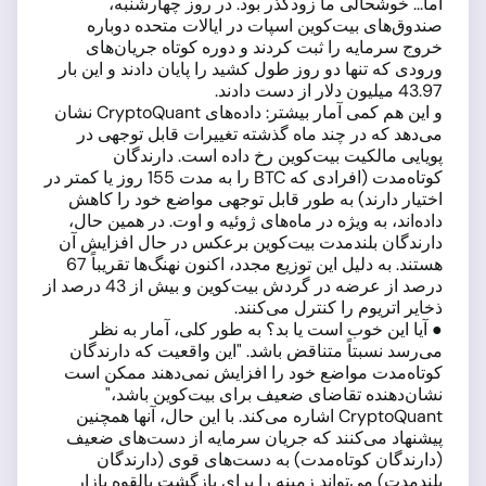
اما... خوشحالی ما زودگذر بود. در روز چهارشنبه،
صندوق‌های بیت‌کوین اسپات در ایالات متحده دوباره
خروج سرمایه را ثبت کردند و دوره کوتاه جریان‌های
ورودی که تنها دو روز طول کشید را پایان دادند و این بار
43.97 میلیون دلار از دست دادند.
و این هم کمی آمار بیشتر: داده‌های CryptoQuant نشان
می‌دهد که در چند ماه گذشته تغییرات قابل توجهی در
پویایی مالکیت بیت‌کوین رخ داده است. دارندگان
کوتاه‌مدت (افرادی که BTC را به مدت 155 روز یا کمتر در
اختیار دارند) به طور قابل توجهی مواضع خود را کاهش
داده‌اند، به ویژه در ماه‌های ژوئیه و اوت. در همین حال،
دارندگان بلندمدت بیت‌کوین برعکس در حال افزایش آن
هستند. به دلیل این توزیع مجدد، اکنون نهنگ‌ها تقریباً 67
درصد از عرضه در گردش بیت‌کوین و بیش از 43 درصد از
ذخایر اتریوم را کنترل می‌کنند.
● آیا این خوب است یا بد؟ به طور کلی، آمار به نظر
می‌رسد نسبتاً متناقض باشد. "این واقعیت که دارندگان
کوتاه‌مدت مواضع خود را افزایش نمی‌دهند ممکن است
نشان‌دهنده تقاضای ضعیف برای بیت‌کوین باشد،"
CryptoQuant اشاره می‌کند. با این حال، آنها همچنین
پیشنهاد می‌کنند که جریان سرمایه از دست‌های ضعیف
(دارندگان کوتاه‌مدت) به دست‌های قوی (دارندگان
بلندمدت) می‌تواند زمینه را برای بازگشت بالقوه بازار