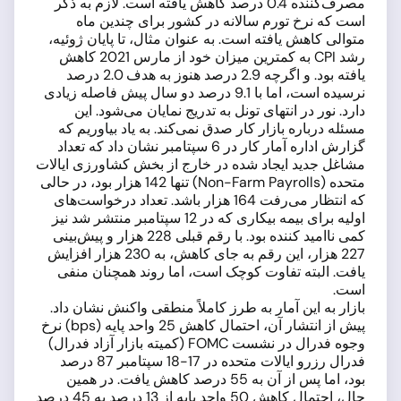
مصرف‌کننده 0.4 درصد کاهش یافته است. لازم به ذکر
است که نرخ تورم سالانه در کشور برای چندین ماه
متوالی کاهش یافته است. به عنوان مثال، تا پایان ژوئیه،
رشد CPI به کمترین میزان خود از مارس 2021 کاهش
یافته بود. و اگرچه 2.9 درصد هنوز به هدف 2.0 درصد
نرسیده است، اما با 9.1 درصد دو سال پیش فاصله زیادی
دارد. نور در انتهای تونل به تدریج نمایان می‌شود. این
مسئله درباره بازار کار صدق نمی‌کند. به یاد بیاوریم که
گزارش اداره آمار کار در 6 سپتامبر نشان داد که تعداد
مشاغل جدید ایجاد شده در خارج از بخش کشاورزی ایالات
متحده (Non-Farm Payrolls) تنها 142 هزار بود، در حالی
که انتظار می‌رفت 164 هزار باشد. تعداد درخواست‌های
اولیه برای بیمه بیکاری که در 12 سپتامبر منتشر شد نیز
کمی ناامید کننده بود. با رقم قبلی 228 هزار و پیش‌بینی
227 هزار، این رقم به جای کاهش، به 230 هزار افزایش
یافت. البته تفاوت کوچک است، اما روند همچنان منفی
است.
بازار به این آمار به طرز کاملاً منطقی واکنش نشان داد.
پیش از انتشار آن، احتمال کاهش 25 واحد پایه (bps) نرخ
وجوه فدرال در نشست FOMC (کمیته بازار آزاد فدرال)
فدرال رزرو ایالات متحده در 17-18 سپتامبر 87 درصد
بود، اما پس از آن به 55 درصد کاهش یافت. در همین
حال، احتمال کاهش 50 واحد پایه از 13 درصد به 45 درصد