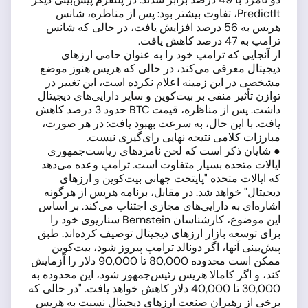
PredictIt، تفاوت بیشتر بود: پس از مناظره، شانس
هریس به 56 درصد افزایش یافت، در حالی که شانس
ترامپ به 47 درصد کاهش یافت.
از آنجایی که ترامپ خود را به عنوان حامی ارزهای
دیجیتال معرفی می‌کند، در حالی که هریس هنوز موضع
مشخصی در این زمینه اعلام نکرده است، این تغییر در
توازن تأثیر منفی بر بیت‌کوین و سایر دارایی‌های دیجیتال
داشت. پس از مناظره، قیمت BTC حدود 3 درصد کاهش
یافت. با این حال، به سرعت بهبود یافت: در هر صورت،
مبارزات کلامی نتیجه نهایی رای‌گیری نیست.
● شایان ذکر است که لحن نامزدهای ریاست‌جمهوری
ایالات متحده بسیار متفاوت است. ترامپ وعده می‌دهد
که ایالات متحده "پایتخت جهانی بیت‌کوین و ارزهای
دیجیتال" خواهد شد. در مقابل، برنامه هریس از هرگونه
اشاره‌ای به دارایی‌های مجازی اجتناب می‌کند. بر اساس
این موضوع، کارشناسان Bernstein سناریوی خود را
برای توسعه بازار ارزهای دیجیتال توصیف کرده‌اند. طبق
پیش‌بینی آنها، اگر دونالد ترامپ پیروز شود، بیت‌کوین
ممکن است محدوده 80,000 تا 90,000 دلار را آزمایش
کند، و اگر کامالا هریس رئیس‌جمهور شود، این محدوده به
30,000 تا 40,000 دلار کاهش خواهد یافت. "در حالی که
برخی از رهبران صنعت ارزهای دیجیتال نسبت به هریس