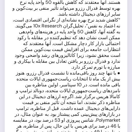
هستند. آنها معتقدند که کاهش بالقوه 50 واحد پایه نرخ
بهره توسط فدرال رزرو می‌تواند تأثیر منفی بر بیت‌کوین و
سایر ارزهای دیجیتال داشته باشد.
“کاهش شدید نرخ بهره نشانه‌ای از نگرانی اقتصادی است،
نه اعتماد به نفس”، تحلیل‌گران 10x Research می‌گویند.
به گفته آنها، کاهش 50 واحد پایه در هزینه‌های وام‌دهی
ممکن است نشان دهد که تنظیم‌کننده در مقابله با رکود
احتمالی بازار کار دچار مشکل است. آنها معتقدند که
انتظارات جامعه برای افزایش قیمت بیت‌کوین ممکن
است محقق نشود، زیرا کاتالیزورهای رشد واضحی وجود
ندارد و فدرال رزرو بر یافتن تعادل بین مقابله با بیکاری و
مبارزه با تورم تمرکز دارد.
● با تنها چند روز باقی‌مانده تا نشست فدرال رزرو، هنوز
بیش از یک ماه تا انتخابات ریاست‌جمهوری ایالات متحده
باقی مانده است. در 10 سپتامبر، اولین مناظره بین
نامزدهای ریاست‌جمهوری ایالات متحده، دونالد ترامپ و
کامالا هریس برگزار شد. اگرچه ارزهای دیجیتال در این
مناظره ذکر نشدند، اما نتیجه آن تأثیر منفی بر قیمت
دارایی‌های دیجیتال عمده داشت. قبل از مناظره، ترامپ
در بازارهای پیش‌بینی کمی پیشتاز بود. به عنوان مثال، در
Polymarket، شانس پیروزی او 53 درصد بود، در مقایسه
با 46 درصد برای هریس. با این حال، پس از مناظره، هر
دو نامزد با 49 درصد برابر شدند. در پلتفرم پیش‌بینی دیگر