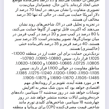
خنثی اتخاذ کرده‌اند. با این حال، چشم‌انداز میان‌مدت
تصویری متفاوت را نشان می‌دهد. در اینجا 70 درصد از
دلار آمریکا حمایت می‌کنند، در حالی که تنها 30 درصد
مخالف آن هستند.
در تجزیه و تحلیل فنی در D1، شاخص‌های روند نشان
می‌دهند که اکثریت قابل توجهی از گاوها حمایت می‌کنند،
با 80 درصد در کمپ سبز و 20 درصد در کمپ قرمز. در
میان نوسان‌گرها، تصویر پیچیده‌تر است: 25 درصد سبز
هستند، 40 درصد قرمز و 35 درصد باقی‌مانده خنثی
(خاکستری) هستند.
نزدیک‌ترین حمایت برای این جفت ارز در منطقه 1.1000-
1.1025 قرار دارد، سپس 1.0880-1.0910، 1.0780-
1.0805، 1.0725، 1.0665-1.0680 و 1.0600-1.0620.
مناطق مقاومت در حوالی 1.1100 قرار دارند، سپس
1.1135-1.1150، 1.1190-1.1200، 1.1240-1.1275، 1.1385،
1.1485-1.1505، 1.1670-1.1690 و 1.1875-1.1905.
● در مورد هفته آینده، تقویم پر از رویدادهای مهم
اقتصادی خواهد بود که بدون شک منجر به افزایش
نوسانات خواهد شد. در روز سه‌شنبه 17 سپتامبر، داده‌های
خرده‌فروشی ایالات متحده منتشر خواهد شد. در روز
چهارشنبه 18 سپتامبر، شاخص‌های کلیدی تورم مانند
شاخص قیمت مصرف‌کننده (CPI) برای بریتانیا و منطقه