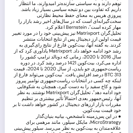
توهم دارند و به سیاستی سازنده‌تر امیدوارند، ما انتظار
داریم که تفاوت بین دو نتیجه سیاسی بسیار زیاد باشد.
پیروزی هریس به معنای حفظ محیط نظارتی
سخت‌گیرانه‌ای است که در سال‌های اخیر رشد بازار را
مهار کرده است"، Bernstein اعلام کرد.
تحلیل‌گران Matrixport نیز پیش‌بینی خود را در مورد تغییر
قیمت اولین ارز دیجیتال پس از نتایج انتخابات منتشر
کردند. به گفته آنها، بیت‌کوین فارغ از نتایج رای‌گیری به
رشد خود ادامه خواهد داد. Matrixport یادآوری کرد که از
سال 2016 تا 2020، زمانی که دونالد ترامپ کشور را
اداره می‌کرد، بیت‌کوین 1421 درصد رشد کرد. در دوره
ریاست‌جمهوری جو بایدن، از سال 2020 تا 2024، قیمت
BTC 313 درصد افزایش یافت. "بیت‌کوین می‌تواند فارغ از
اینکه چه کسی در انتخابات ریاست‌جمهوری نوامبر پیروز
شود و کاخ سفید را به دست گیرد، همچنان به شکوفایی
خود ادامه دهد"، تحلیل‌گران Matrixport نوشتند. به نظر
آنها، رئیس‌جمهور بعدی احتمالاً تأثیر بیشتری بر تنظیم
مقررات بازار ارزهای دیجیتال در کشور خواهد داشت تا بر
خود قیمت بیت‌کوین.
● در این پس‌زمینه نامشخص، بیانیه بنیان‌گذار
MicroStrategy، مایکل سیلور، مانند مرهمی برای
علاقه‌مندان به بیت‌کوین به نظر می‌رسد. سیلور پیش‌بینی