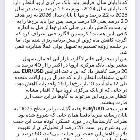
که تا پایان سال افزایش یابد. بانک مرکزی اروپا انتظار دارد
که تا پایان سال 2024، تورم به 2.5 درصد برسد، در سال
2025 به 2.2 درصد و تنها تا پایان سال 2026 به زیر هدف
2.0 درصد یعنی 1.9 درصد برسد. پس چرا باید نرخ‌ها را به
این شدت کاهش داد، در حالی که نرخ‌ها از قبل به اندازه
کافی پایین هستند؟ کریستین لاگارد حتی اعتراف کرد که
اگرچه کاهش ماه ژوئن از پیش برنامه‌ریزی شده بود، اما
در جلسه ژوئیه تصمیم به تسهیل پولی عملاً شتابزده تلقی
شد.
پس از سخنرانی خانم لاگارد، بازار آتی احتمال تسهیل
بیشتر پولی بانک مرکزی اروپا در اکتبر را از 40 درصد به
20 درصد کاهش داد که این باعث افزایش
EUR/USD
شد.
اکنون مشتقات انتظار دارند که فدرال رزرو ایالات متحده
طی 12 ماه آینده 10 بار نرخ‌ها را 25 واحد پایه کاهش دهد،
در حالی که از بانک مرکزی اروپا تنها 7 اقدام مشابه
انتظار می‌رود. این می‌تواند به گاوها در این جفت ارز
قدرت ببخشد.
● در نتیجه،
EUR/USD
هفته گذشته را در سطح 1.1075 به
پایان رساند، تقریباً دقیقاً همان جایی که شروع شده بود.
نظرات کارشناسان در مورد عملکرد کوتاه مدت این جفت
ارز به شرح زیر است: 25 درصد از تحلیل‌گران از تقویت
دلار و کاهش این جفت ارز حمایت می‌کنند، 50 درصد از
افزایش آن حمایت می‌کنند و 25 درصد باقی‌مانده موضع