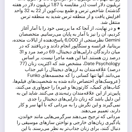
تریلیون دلار است (در مقایسه با 1.87 تریلیون دلار در هفته
گذشته). شاخص ترس و طمع بیت‌کوین از 22 به 32 واحد
افزایش یافت و از منطقه ترس شدید به منطقه ترس
منتقل شد.
● و در نهایت، از آنجا که ما بررسی خود را با آمار آغاز
کردیم، آن را نیز با آمار به پایان می‌رسانیم. متخصصان
Gemini نظرسنجی از 6,000 پاسخ‌دهنده از ایالات متحده،
بریتانیا، فرانسه و سنگاپور انجام دادند و دریافتند که در
میان دارندگان دارایی‌های دیجیتال، 69 درصد مرد و 31
درصد زن هستند. اما این همه ماجرا نیست. بر اساس
Date Psychology، مشخص شد که اکثریت زنان (77
درصد) علاقه‌مندان به ارزهای دیجیتال را غیر جذاب
می‌دانند. آنها تنها کسانی را که مجسمه‌های Funko
(عروسک‌های اختصاص داده شده به شخصیت‌های فیلم‌ها،
کتاب‌های کمیک، کارتون‌ها و غیره) را جمع‌آوری می‌کنند،
پایین‌تر از این علاقه‌مندان رتبه‌بندی می‌کنند. شاید این به
این دلیل باشد که زنان دارایی‌های دیجیتال را جدی
نمی‌گیرند و این نگرش را به مردانی که با آنها سر و کار
دارند، تعمیم می‌دهند.
مردانی که ترجیح می‌دهند سرگرمی‌هایی مانند خواندن،
یادگیری زبان‌های خارجی و نواختن سازهای موسیقی را
دنبال کنند، برای زنان جذاب‌تر به نظر می‌رسند. با این