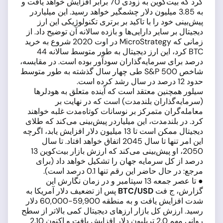
کرد که بیت‌کوین به زودی 70 برابر افزایش خواهد یافت و
به 3.85 میلیون دلار چشمگیر خواهد رسید. این میلیاردر
پیش‌بینی خود را با تاکید بر برتری تکنولوژیکی این ارز
دیجیتال بر سایر دارایی‌ها و بازده سالانه آن توضیح داد. از
زمانی که MicroStrategy در اوت 2020 شروع به خرید
BTC کرد، این ارز دیجیتال به طور متوسط سالانه 44
درصد برای سرمایه‌گذاران سودآور بوده است. در مقایسه،
شاخص S&P 500 طی چهار سال گذشته به طور متوسط
حدود 12 درصد در سال رشد کرده است.
سیلور همچنین معتقد است که آینده متعلق به هودلرها
(سرمایه‌گذاران بلندمدت) است که در نهایت بر
معامله‌گران متمرکز بر نوسانات کوتاه‌مدت غلبه خواهند
کرد. در بلندمدت، این میلیاردر پیش‌بینی می‌کند که طلای
دیجیتال ممکن است تا 13 میلیون دلار افزایش یابد، اگرچه
این امر تنها تا سال 2045 اتفاق خواهد افتاد. تا سال
2050، او پیش‌بینی می‌کند که ارزش بازار بیت‌کوین 13
درصد از کل سرمایه جهان را تشکیل خواهد داد (برای
مرجع: در حال حاضر این رقم تنها 0.1 درصد است).
● تا عصر جمعه 13 سپتامبر و در زمان نگارش این
گزارش، ج فت
BTC/USD
پس از تضعیف دلار آمریکا به
شدت افزایش یافت و به منطقه 59,900-60,000 دلار
رسید. ارزش کل بازار ارزهای دیجیتال کمی بالاتر از سطح
روانی مهم 2.0 تریلیون دلار افزایش یافت و اکنون 2.10