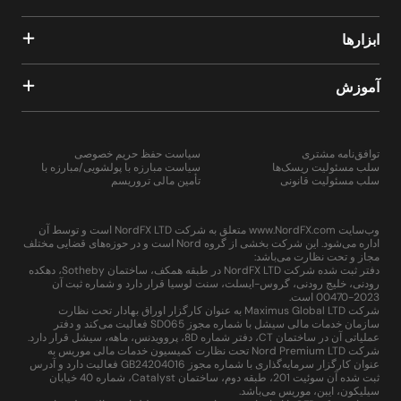
ابزارها
آموزش
توافق‌نامه مشتری
سیاست حفظ حریم خصوصی
سلب مسئولیت ریسک‌ها
سیاست مبارزه با پولشویی/مبارزه با
سلب مسئولیت قانونی
تأمین مالی تروریسم
وب‌سایت www.NordFX.com متعلق به شرکت NordFX LTD است و توسط آن
اداره می‌شود. این شرکت بخشی از گروه Nord است و در حوزه‌های قضایی مختلف
مجاز و تحت نظارت می‌باشد:
دفتر ثبت شده شرکت NordFX LTD در طبقه همکف، ساختمان Sotheby، دهکده
رودنی، خلیج رودنی، گروس-ایسلت، سنت لوسیا قرار دارد و شماره ثبت آن
2023-00470 است.
شرکت Maximus Global LTD به عنوان کارگزار اوراق بهادار تحت نظارت
سازمان خدمات مالی سیشل با شماره مجوز SD065 فعالیت می‌کند و دفتر
عملیاتی آن در ساختمان CT، دفتر شماره 8D، پروویدنس، ماهه، سیشل قرار دارد.
شرکت Nord Premium LTD تحت نظارت کمیسیون خدمات مالی موریس به
عنوان کارگزار سرمایه‌گذاری با شماره مجوز GB24204016 فعالیت دارد و آدرس
ثبت شده آن سوئیت 201، طبقه دوم، ساختمان Catalyst، شماره 40 خیابان
سیلیکون، ایبن، موریس می‌باشد.