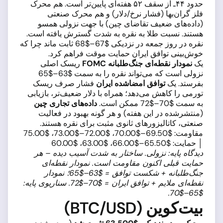
حدود ۴۴ـ از سقف ۵۲ هفته‌ای پایین‌تر است. هم محرک
فلز گران‌بها (فشار نرخ/دلار) و هم محرک صنعتی
(داده‌های ضعیف تقاضای چین) با جهت نزولی همسو
هستند. نسبت طلا به نقره به شدت گسترش یافته است.
نقره در روز جمعه در نزدیکی $67–$68 ثابت ماند چرا که
خوش‌بینی توافق ایران حمایت موقت فراهم کرد.
یک
نمودار نقطه‌ای جنگ‌طلبانه FOMC
ریسک اصلی
نزولی است که می‌تواند نقره را به سمت $63–$65
بفرستد. یک
توافق امضاشده ایران
فشار صرف ریسک
تورمی را کاهش می‌دهد؛ همراه با دلار ضعیف‌تر، بازیابی
به سمت $70–$72 ممکن است.
داده‌های تجاری چین
(منتشرشده در این هفته) و هر گونه بهبود در فعالیت
صنعتی، کاتالیزورهای ثانوی مثبت برای نقره هستند.
مقاومت: $69.50–$70.00، $72.00–$73.00، $75.00
│ حمایت: $65.50–$66.00، $63.00، $60.00
دیدگاه پایه: نزولی. ساختار به شدت آسیب دیده – هر
حمایت قبلی اکنون مقاومت است. نمودار نقطه‌ای
جنگ‌طلبانه + شکست توافق = $63–$65؛ نمودار
نقطه‌ای ملایم + توافق ایران = $70–$72. سناریوی پایه:
$65–$70.
بیت‌کوین (BTC/USD)