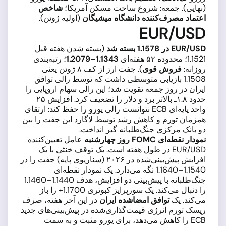
(نهایی). جمعه: شروع ساخت مسکن آمریکا؛
شاخص
اعتماد مصرف‌کننده دانشگاه میشیگان
(اولیه ژوئن).
EUR/USD
EUR/USD در 1.1578 بسته شد
(بسته شدن هفته قبل
1.1521؛ محدوده ۵۲ هفته‌ای
1.1343–1.2079
؛ رتبه‌بندی
روزانه:
فروش قوی
). جفت ارز از کف ۸ ژوئن یعنی
1.1508 بازیابی متوسطی داشت که توسط رالی توافق
ایران در روز جمعه تقویت شد؛ این رالی سهام اروپایی را
حدود ۱.۸ـ بالاتر برد و دلار را تضعیف کرد. افزایش ۲۵
واحد پایه‌ای ECB نتوانست رالی یورو را حفظ کند: ارتقای
همزمان تورم و کاهش رشد توسط لاگارد این جفت را بین
دو بانک مرکزی جنگ‌طلبانه گیر انداخت.
نمودار نقطه‌ای FOMC روز چهارشنبه
عامل تعیین‌کننده
EUR/USD در طول هفته است. یک توقف خنثی با یک
افزایش پیش‌بینی‌شده در ۲۰۲۶ (سناریوی پایه) جفت را در
1.1540–1.1640 نگه می‌دارد. یک نمودار نقطه‌ای
جنگ‌طلبانه با پیش‌بینی دو افزایش، هدف 1.1440–1.1460
را دنبال می‌کند. یک سورپرایز کبوتری 1.1700+ را باز
می‌کند. یک
توافق امضاشده ایران
در این آخر هفته، صرف
ریسک تورم انرژی قیمت‌گذاری‌شده در پیش‌بینی‌های جدید
ECB را کاهش می‌دهد، برای یورو مثبت و به سمت