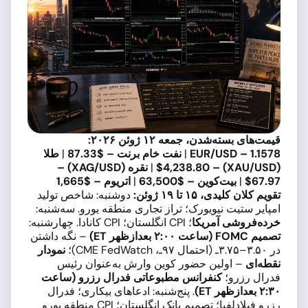
قیمت‌های بسته‌شدن، جمعه ۱۲ ژوئن ۲۰۲۶:
EUR/USD – 1.1578
|
نفت خام برنت – $87.33
|
طلا
(XAU/USD) – $4,238.80
|
نقره (XAG/USD) –
$67.97
|
بیت‌کوین – $63,500
|
اتریوم – $1,665
تقویم کلان کلیدی، ۱۵ تا ۱۹ ژوئن:
دوشنبه: شاخص تولید
امپایر ستیت نیویورک؛ تراز تجاری منطقه یورو. سه‌شنبه:
خرده‌فروشی آمریکا
؛ CPI انگلستان؛ CPI کانادا. چهارشنبه:
تصمیم FOMC (ساعت ۲:۰۰ بعدازظهر ET)
– نگه داشتن
در ۳.۵۰–۳.۷۵ـ (احتمال ۹۷ـ، CME FedWatch)؛
نمودار
نقطه‌ای
– اولین حضور کوین وارش به‌عنوان رئیس
فدرال رزرو؛
کنفرانس مطبوعاتی فدرال رزرو (ساعت
۲:۳۰ بعدازظهر ET)
. پنج‌شنبه: ادعاهای بیکاری؛ فدرال
رزرو فیلادلفیا؛ تصمیم بانک انگلستان؛ CPI منطقه یورو