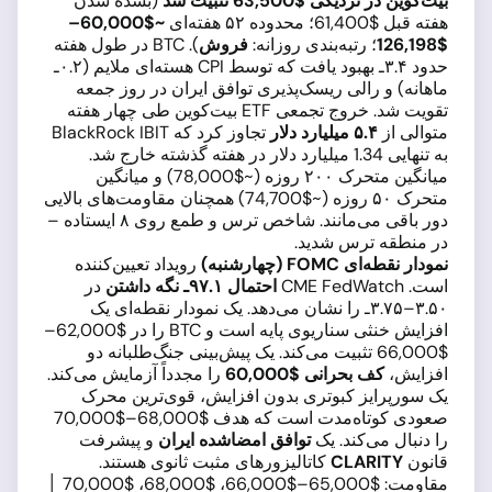
بیت‌کوین در نزدیکی $63,500 تثبیت شد
(بسده شدن
هفته قبل $61,400؛ محدوده ۵۲ هفته‌ای
~$60,000–
$126,198
؛ رتبه‌بندی روزانه:
فروش
). BTC در طول هفته
حدود ۳.۴ـ بهبود یافت که توسط CPI هسته‌ای ملایم (۰.۲ـ
ماهانه) و رالی ریسک‌پذیری توافق ایران در روز جمعه
تقویت شد. خروج تجمعی ETF بیت‌کوین طی چهار هفته
متوالی از
۵.۴ میلیارد دلار
تجاوز کرد که BlackRock IBIT
به تنهایی 1.34 میلیارد دلار در هفته گذشته خارج شد.
میانگین متحرک ۲۰۰ روزه (~$78,000) و میانگین
متحرک ۵۰ روزه (~$74,700) همچنان مقاومت‌های بالایی
دور باقی می‌مانند. شاخص ترس و طمع روی ۸ ایستاده –
در منطقه ترس شدید.
نمودار نقطه‌ای FOMC (چهارشنبه)
رویداد تعیین‌کننده
است. CME FedWatch
احتمال ۹۷.۱ـ نگه داشتن
در
۳.۵۰–۳.۷۵ـ را نشان می‌دهد. یک نمودار نقطه‌ای یک
افزایش خنثی سناریوی پایه است و BTC را در $62,000–
$66,000 تثبیت می‌کند. یک پیش‌بینی جنگ‌طلبانه دو
افزایش،
کف بحرانی $60,000
را مجدداً آزمایش می‌کند.
یک سورپرایز کبوتری بدون افزایش، قوی‌ترین محرک
صعودی کوتاه‌مدت است که هدف $68,000–$70,000
را دنبال می‌کند. یک
توافق امضاشده ایران
و پیشرفت
قانون
CLARITY
کاتالیزورهای مثبت ثانوی هستند.
مقاومت: $65,000–$66,000، $68,000، $70,000 │