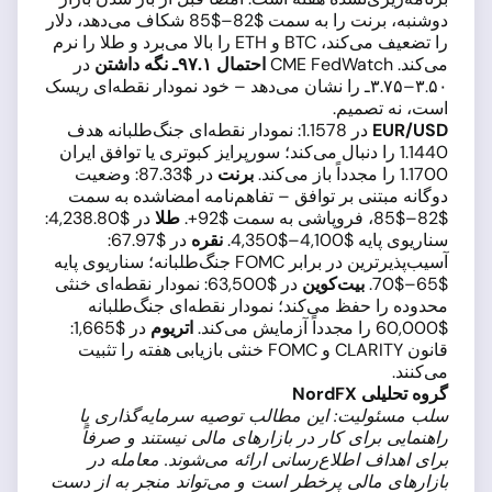
دوشنبه، برنت را به سمت $82–$85 شکاف می‌دهد، دلار
را تضعیف می‌کند، BTC و ETH را بالا می‌برد و طلا را نرم
می‌کند. CME FedWatch
احتمال ۹۷.۱ـ نگه داشتن
در
۳.۵۰–۳.۷۵ـ را نشان می‌دهد – خود نمودار نقطه‌ای ریسک
است، نه تصمیم.
EUR/USD
در 1.1578: نمودار نقطه‌ای جنگ‌طلبانه هدف
1.1440 را دنبال می‌کند؛ سورپرایز کبوتری یا توافق ایران
1.1700 را مجدداً باز می‌کند.
برنت
در $87.33: وضعیت
دوگانه مبتنی بر توافق – تفاهم‌نامه امضاشده به سمت
$82–$85، فروپاشی به سمت $92+.
طلا
در $4,238.80:
سناریوی پایه $4,100–$4,350.
نقره
در $67.97:
آسیب‌پذیرترین در برابر FOMC جنگ‌طلبانه؛ سناریوی پایه
$65–$70.
بیت‌کوین
در $63,500: نمودار نقطه‌ای خنثی
محدوده را حفظ می‌کند؛ نمودار نقطه‌ای جنگ‌طلبانه
$60,000 را مجدداً آزمایش می‌کند.
اتریوم
در $1,665:
قانون CLARITY و FOMC خنثی بازیابی هفته را تثبیت
می‌کنند.
گروه تحلیلی NordFX
سلب مسئولیت: این مطالب توصیه سرمایه‌گذاری یا
راهنمایی برای کار در بازارهای مالی نیستند و صرفاً
برای اهداف اطلاع‌رسانی ارائه می‌شوند. معامله در
بازارهای مالی پرخطر است و می‌تواند منجر به از دست