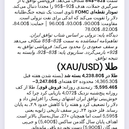
سمت
$82–$84
شکاف می‌دهد؛ فروپاشی توافق یا از
سرگیری حملات، هدف $92–$95 را مجدداً دنبال می‌کند.
نمودار نقطه‌ای FOMC
ثانوی است: یک نتیجه جنگ‌طلبانه
دلار را تقویت می‌کند که اندکی برای نفت نزولی است.
مقاومت: $90.00، $93.00، $96.00 │ حمایت: $84.00،
$82.00، $78.00
دیدگاه پایه: نزولی بر اساس شتاب توافق ایران.
تفاهم‌نامه امضاشده به سمت $82–$85 شکاف می‌دهد
و سقف صعودی را محدود می‌کند؛ فروپاشی توافق به
$92+ بازمی‌گردد. سناریوی پایه: $83–$92، وابسته به
نتیجه توافق.
طلا (XAU/USD)
طلا در $4,238.80 بسته شد
(بسته شدن هفته قبل
$4,365.30؛ محدوده ۵۲ هفته‌ای
$3,247.86–
$5,595.46
؛ رتبه‌بندی روزانه:
فروش قوی
). طلا از کف
روزانه پنج‌شنبه نزدیک $4,072 بازیابی کرد چرا که
خوش‌بینی توافق ایران اشتهای ریسک را افزایش داد و
دلار را تضعیف کرد و هفته را با کاهش حدود ۲.۹ـ به پایان
رساند. فلز حدود ۲۴ـ زیر سقف تاریخی ژانویه یعنی
$5,595 است اما همچنان +27ـ سال‌به‌سال بالاتر است.
اهداف پایان سال گلدمن ساکس ($5,400) و جی‌پی
مورگان ($5,900) دست نخورده باقی مانده‌اند.