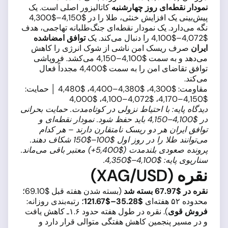
نمودار نقطه‌ای روز چهارشنبه
کاتالیزور اصلی است. یک
پیش‌بینی یک افزایش خنثی، طلا را در $4,150–$4,300
نگه می‌دارد. یک نمودار نقطه‌ای جنگ‌طلبانه تهاجمی، هدف
$4,072–$4,100 را دنبال می‌کند. یک
توافق امضاشده
ایران
صرف ریسک امن ناشی از شوک انرژی را کاهش
می‌دهد و به سمت $4,100–4,150 می‌کشد. فروپاشی
توافق تقاضای امن را به سمت $4,400 مجدداً فعال
می‌کند.
مقاومت: $4,300، $4,380–4,400، $4,480 │ حمایت:
$4,150–4,170، $4,072–4,100، $4,000
دیدگاه پایه: با احتیاط نزولی در کوتاه‌مدت. حمایت بحرانی
در $4,100–4,150 باید حفظ شود. نمودار نقطه‌ای و
توافق ایران هر دو ریسک نامتقارن دارند – هر کدام
می‌توانند طلا را در روز اول $100–$150 شکاف دهند.
پرونده صعودی بلندمدت ($5,400+) معتبر باقی می‌ماند.
سناریوی پایه: $4,100–$4,350.
نقره (XAG/USD)
نقره در $67.97 بسته شد
(بسته شدن هفته قبل $69.10؛
محدوده ۵۲ هفته‌ای
$35.28–$121.67
؛ رتبه‌بندی روزانه:
فروش قوی
). نقره در طول هفته حدود ۱.۶ـ کاهش یافت
و در مسیر پنجمین کاهش هفتگی متوالی قرار دارد و