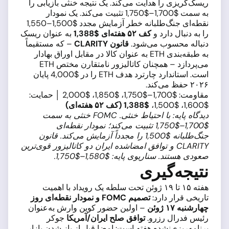
ریسک‌گریزی را هدایت می‌کند. یک نتیجه خنثی بازیابی را
به سمت $1,700–$1,750 تثبیت می‌کند. یک نمودار
نقطه‌ای جنگ‌طلبانه خطر آزمایش مجدد $1,500–1,550
را به دنبال دارد و
کف ۵۲ هفته‌ای $1,388
به عنوان ریسک
دنباله محسوب می‌شود.
قانون CLARITY
– که مستقیماً
به طبقه‌بندی ETH به عنوان کالا در مقابل اوراق بهادار
می‌پردازد – همچنان کاتالیزور نامتقارن مختص ETH
است. استاندارد چارترد هدف ETH را در $4,000 پایان
۲۰۲۶ حفظ می‌کند.
مقاومت: $1,700–$1,750، $1,850، $2,000 │ حمایت:
$1,600، $1,500،
$1,388 (کف ۵۲ هفته‌ای)
دیدگاه پایه: با احتیاط خنثی. FOMC خنثی به سمت
$1,700–$1,750 تثبیت می‌کند؛ نمودار نقطه‌ای
جنگ‌طلبانه $1,500 را مجدداً آزمایش می‌کند. قانون
CLARITY و توافق امضاشده ایران دو کاتالیزور قوی‌ترین
صعودی هستند. سناریوی پایه: $1,580–$1,750.
نتیجه‌گیری
هفته ۱۵ تا ۱۹ ژوئن تحت سلطه یک رویداد با اهمیت
تاریخی قرار دارد:
تصمیم FOMC و نمودار نقطه‌ای روز
چهارشنبه ۱۷ ژوئن
– اولین حضور کوین وارش به‌عنوان
رئیس فدرال رزرو.
توافق صلح ایران/آمریکا
جوکر
برنامه‌ریزی‌نشده هفته است: امضا قبل از باز شدن بازار