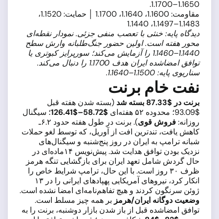
1.1650–1.1700.
مقاومت: 1.1600، 1.1640، 1.1700 │ حمایت: 1.1520،
1.1483–1.1497، 1.1440
دیدگاه پایه: خنثی با تعصب منفی جزئی. نمودار نقطه‌ای
محور هفته است. اولین حضور جنگ‌طلبانه وارش سطح
1.1440–1.1460 را آزمایش می‌کند؛ سورپرایز کبوتری یا
توافق امضاشده ایران هدف 1.1700 را دنبال می‌کند.
سناریوی پایه: 1.1500–1.1640.
نفت خام برنت
برنت در $87.33 بسته شد
(بسته شدن هفته قبل
$93.09؛ محدوده ۵۲ هفته‌ای
$58.72–$126.41
؛ سیگنال
روزانه:
فروش قوی
). برنت در طول هفته حدود ۶.۲ـ
کاهش یافت، تندترین افت از آوریل، که توسط لغو حملات
شبانه ترامپ به ایران در روز پنج‌شنبه و سیگنال‌های
نزدیک بودن توافق هدایت شد. پیش‌نویس ۱۴‌ماده‌ای در
حال گردش شامل تعهد ایران برای بازگشایی تنگه هرمز
ظرف ۳۰ روز است. با این حال، ترامپ شرایط خاص را
انکار کرد، نیروهای آمریکایی پهپادهای ایرانی را در ۱۳
ژوئن سرنگون کردند و هیچ تفاهم‌نامه‌ای امضا نشده است.
وضعیت دوگانه ایران/هرمز
بر همه چیز مسلط است.
توافق امضاشده قبل از باز شدن بازار دوشنبه، برنت را به