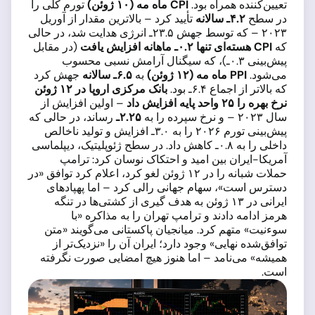
تعیین‌کننده همراه بود.
CPI ماه مه (۱۰ ژوئن)
تورم کلی را
در سطح
۴.۲ـ سالانه
تأیید کرد – بالاترین مقدار از آوریل
۲۰۲۳ – که توسط جهش ۲۳.۵ـ انرژی هدایت شد، در حالی
که
CPI هسته‌ای تنها ۰.۲ـ ماهانه افزایش یافت
(در مقابل
پیش‌بینی ۰.۳ـ)، که سیگنال آرامش نسبی محسوب
می‌شود.
PPI ماه مه (۱۲ ژوئن)
به
۶.۵ـ سالانه
جهش کرد
که بالاتر از اجماع ۶.۴ـ بود.
بانک مرکزی اروپا در ۱۲ ژوئن
نرخ بهره را ۲۵ واحد پایه افزایش داد
– اولین افزایش از
سال ۲۰۲۳ – و نرخ سپرده را به
۲.۲۵ـ
رساند، در حالی که
پیش‌بینی تورم ۲۰۲۶ را به ۳.۰ـ افزایش و تولید ناخالص
داخلی را به ۰.۸ـ کاهش داد. در سطح ژئوپلیتیک، دیپلماسی
آمریکا-ایران بین امید و احتکاک نوسان کرد: ترامپ
حملات شبانه را در ۱۲ ژوئن لغو کرد، اعلام کرد توافق «در
دسترس است»، سهام جهانی رالی کرد – اما پهپادهای
ایرانی در ۱۳ ژوئن به هدف گیری از کشتی‌ها در تنگه
هرمز ادامه دادند و ترامپ تهران را به مذاکره «با
سوءنیت» متهم کرد. میانجیان پاکستانی می‌گویند «متن
توافق‌شده نهایی» وجود دارد؛ ایران آن را «نزدیک‌تر از
همیشه» می‌نامد – اما هنوز هیچ امضایی صورت نگرفته
است.