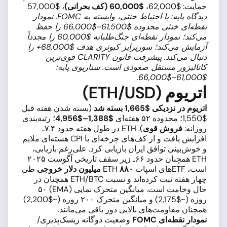
حمایت: $62,000،
$60,000 (کف بحرانی)
، $57,000
دیدگاه پایه: با احتیاط خنثی، وابسته به FOMC. نمودار
نقطه‌ای خنثی محدوده $61,500–$66,000 را حفظ
می‌کند؛ نمودار نقطه‌ای جنگ‌طلبانه $60,000 را مجدداً
آزمایش می‌کند؛ سورپرایز کبوتری هدف $68,000+ را
دنبال می‌کند. پیشرفت قانون CLARITY قوی‌ترین
کاتالیزور مستقل صعودی است. سناریوی پایه:
$61,000–$66,000.
اتریوم (ETH/USD)
اتریوم در نزدیکی $1,665 بسته شد
(بسته شدن هفته قبل
$1,550؛ محدوده ۵۲ هفته‌ای
$1,388–$4,956
؛ رتبه‌بندی
روزانه:
فروش قوی
). ETH در طول هفته حدود ۷.۴ـ
افزایش یافت و از کف‌های چرخه‌ای با CPI هسته‌ای ملایم
و خوش‌بینی توافق ایران بازیابی کرد. علی‌رغم بازیابی،
ETH همچنان حدود ۶۶ـ زیر سقف تاریخی آگوست ۲۰۲۵
است، ETF‌های اسپات ETH
۸۸۰ میلیون دلار خروجی
طی
چهار هفته ثبت کرده‌اند و نسبت ETH/BTC همچنان در
حال وخامت است. میانگین متحرک نمایی (EMA) ۵۰
روزه (~$2,175) و میانگین متحرک ۲۰۰ روزه (~$2,200)
همچنان مقاومت‌های بالایی دور باقی می‌مانند.
نمودار نقطه‌ای FOMC
وضعیت دوگانه ریسک‌پذیری/