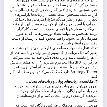
را در چه فاصله‌ای از معامله قرار دهند. اصلا می‌توانید
مشخص کنید که این سطوح را در معامله قرار دهند یا
خیر. همچنین اندازه‌ی لاتی که ربات در بازارهای مالی با آن
کار می‌کند، مشخص است. بعضی از ربات‌ها پارامترهای
دیگری را هم در نظر می‌گیرند؛ پارامترهایی مثل حداکثر
انحراف یا اسپرد در زمان باز کردن پوزیشن. این پارامتر،
نمی‌گذارد سفارش با قیمتی ضررده به دست کارگزار
برسد. همچنین می‌توانید تعداد پوزیشن‌هایی که به طور
همزمان باز می‌شوند را هم محدود کنید تا ریسک از دست
رفتن سرمایه‌تان پایین بیاید.
تعداد تنظیمات ربات معاملاتی فارکس می‌تواند به شدت
تغییر کند: یک برنامه‌ی کامپیوتری می‌تواند دو یا سه عدد از
آن‌ها را داشته باشد و برنامه‌ی دیگر، چند ده عدد. شرکت
کارگزاری NordFX پلت‌فرم متاتریدر۴ را به مشتری‌هایش
ارائه می‌کند. این پلت‌فرم، ابزاری به نام استراتژی‌سنج یا
Strategy Tester دارد که کمک می‌کند با این تنظیمات کار
کنید.
۳
. مقایسه‌ی ربات‌های پولی و ربات‌های مجانی.
امروز می‌توان هم ربات‌های پولی در اینترنت پیدا کرد و
هم ربات‌های رایگان. بسیاری از معامله‌گران ترجیح
می‌دهند گزینه‌ی دوم را انتخاب کنند و از هزینه‌هایشان
بکاهند.
مزیت ربات‌های معاملاتی فارکس رایگان این است که