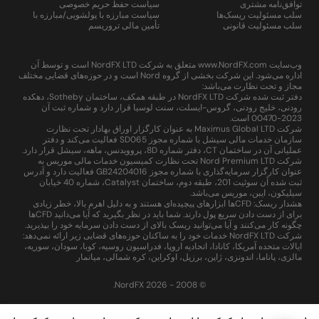
توافق‌نامه مشتری
سیاست حفظ حریم خصوصی
سلب مسئولیت ریسک‌ها
سیاست مبارزه با پولشویی/مبارزه با
سلب مسئولیت قانونی
تأمین مالی تروریسم
وب‌سایت www.NordFX.com متعلق به شرکت NordFX LTD است و توسط آن
اداره می‌شود. این شرکت بخشی از گروه Nord است و در حوزه‌های قضایی مختلف
مجاز و تحت نظارت می‌باشد:
دفتر ثبت شده شرکت NordFX LTD در طبقه همکف، ساختمان Sotheby، دهکده
رودنی، خلیج رودنی، گروس-ایسلت، سنت لوسیا قرار دارد و شماره ثبت آن
2023-00470 است.
شرکت Maximus Global LTD به عنوان کارگزار اوراق بهادار تحت نظارت
سازمان خدمات مالی سیشل با شماره مجوز SD065 فعالیت می‌کند و دفتر
عملیاتی آن در ساختمان CT، دفتر شماره 8D، پروویدنس، ماهه، سیشل قرار دارد.
شرکت Nord Premium LTD تحت نظارت کمیسیون خدمات مالی موریس به
عنوان کارگزار سرمایه‌گذاری با شماره مجوز GB24204016 فعالیت دارد و آدرس
ثبت شده آن سوئیت 201، طبقه دوم، ساختمان Catalyst، شماره 40 خیابان
سیلیکون، ایبن، موریس می‌باشد.
هشدار ریسک: CFDها ابزارهای پیچیده‌ای هستند و به دلیل اهرم بالا، خطر زیادی
برای از دست دادن سریع پول دارند. شما باید در نظر بگیرید که آیا می‌دانید CFDها
چگونه کار می‌کنند و آیا می‌توانید ریسک بالای از دست دادن سرمایه خود را بپذیرید.
شرکت NordFX LTD خدمات خود را به ساکنان حوزه‌های قضایی زیر ارائه نمی‌دهد:
ایالات متحده آمریکا، کانادا، اتحادیه اروپا، فدراسیون روسیه، کوبا، سودان، سوریه،
مالزی، پاناما، اندونزی، ژاپن، برزیل، اوکراین، کره شمالی، میانمار
© 2008 - 2026 NordFX.