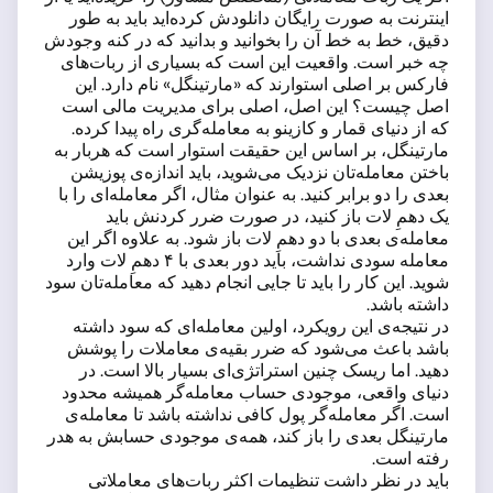
اینترنت به صورت رایگان دانلودش کرده‌اید باید به طور
دقیق، خط به خط آن را بخوانید و بدانید که در کنه وجودش
چه خبر است. واقعیت این است که بسیاری از ربات‌های
فارکس بر اصلی استوارند که «مارتینگل» نام دارد. این
اصل چیست؟ این اصل، اصلی برای مدیریت مالی است
که از دنیای قمار و کازینو به معامله‌گری راه پیدا کرده.
مارتینگل، بر اساس این حقیقت استوار است که هربار به
باختن معامله‌تان نزدیک می‌شوید، باید اندازه‌ی پوزیشن
بعدی را دو برابر کنید. به عنوان مثال، اگر معامله‌ای را با
یک دهمِ لات باز کنید، در صورت ضرر کردنش باید
معامله‌ی بعدی با دو دهمِ لات باز شود. به علاوه اگر این
معامله سودی نداشت، باید دور بعدی با ۴ دهمِ لات وارد
شوید. این کار را باید تا جایی انجام دهید که معامله‌تان سود
داشته باشد.
در نتیجه‌ی این رویکرد، اولین معامله‌ای که سود داشته
باشد باعث می‌شود که ضرر بقیه‌ی معاملات را پوشش
دهید. اما ریسک چنین استراتژی‌ای بسیار بالا است. در
دنیای واقعی، موجودی حساب معامله‌گر همیشه محدود
است. اگر معامله‌گر پول کافی نداشته باشد تا معامله‌ی
مارتینگل بعدی را باز کند، همه‌ی موجودی حسابش به هدر
رفته است.
باید در نظر داشت تنظیمات اکثر ربات‌های معاملاتی