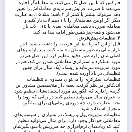
فارکس که با این اصل کار می‌کنند، به معامله‌گر اجازه
می‌دهند تا ضریب افزایش سرمایه‌ی معامله‌اش را تغییر
دهد. می‌تواند بیشتر یا کمتر از ۲ باشد؛ مثلا ۱.۵. به عبارت
دیگر اگر اولین معامله‌تان را با ۱ دهم لات باز کنید و
معامله ضررده باشد، معامله‌ی بعدی با ۰.۱۵ لات باز
می‌شود و همه‌چیز همین‌طور ادامه پیدا می‌کند.
۲
. تنظیمات پیش‌فرض.
قبل از این که ربات‌ها این فرصت را داشته باشند تا در
بازار مالی به طور مستقل معامله کنند، باید پارامترهای
اصلی‌شان را به طور دقیق تنظیم کرد. این اصل هم در
مورد عملکرد و استراتژی معاملاتی صدق می‌کند، هم در
مورد مدیریت سرمایه و ریسک. (یک مثال برای چنین
تنظیماتی در بالا آورده شده است).
تنظیمات استراتژی را می‌توان مساوی با تنظیمات
اندیکاتور در نظر گرفت. بعضی از متخصصین مشاور این
گزینه را دارند که الگوریتم مورد استفاده‌شان تنظیم شود.
به عنوان مثال می‌توانید تنظیم کنید در رباتی که روند را
تحت نظارت دارد، چه دوره‌ی زمانی‌ای برای میانگین
متحرک استفاده شود.
تنظیمات مدیریت پول و ریسک در بسیاری از سیستم‌های
معاملاتی خودکار وجود دارد. برای مثال می‌توانید تنظیم
کنید که ربات‌های نرم‌افزاری حد ضرربس یا سودبگیرشان