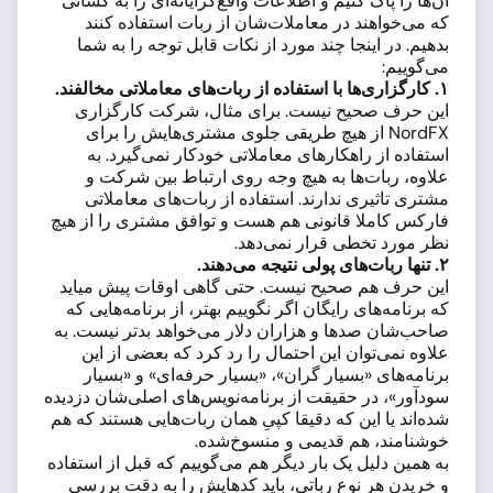
آن‌ها را پاک کنیم و اطلاعات واقع‌گرایانه‌ای را به کسانی
که می‌خواهند در معاملات‌شان از ربات استفاده کنند
بدهیم. در اینجا چند مورد از نکات قابل توجه را به شما
می‌گوییم:
۱
. کارگزاری‌ها با استفاده از ربات‌های معاملاتی مخالفند.
این حرف صحیح نیست. برای مثال، شرکت کارگزاری
NordFX از هیچ طریقی جلوی مشتری‌هایش را برای
استفاده از راهکارهای معاملاتی خودکار نمی‌گیرد. به
علاوه، ربات‌ها به هیچ وجه روی ارتباط بین شرکت و
مشتری تاثیری ندارند. استفاده از ربات‌های معاملاتی
فارکس کاملا قانونی هم هست و توافق مشتری را از هیچ
نظر مورد تخطی قرار نمی‌دهد.
۲
. تنها ربات‌های پولی نتیجه می‌دهند.
این حرف هم صحیح نیست. حتی گاهی اوقات پیش میاید
که برنامه‌های رایگان اگر نگوییم بهتر، از برنامه‌هایی که
صاحب‌شان صدها و هزاران دلار می‌خواهد بدتر نیست. به
علاوه نمی‌توان این احتمال را رد کرد که بعضی از این
برنامه‌های «بسیار گران»، «بسیار حرفه‌ای» و «بسیار
سودآور»، در حقیقت از برنامه‌نویس‌های اصلی‌شان دزدیده
شده‌اند یا این که دقیقا کپیِ همان ربات‌هایی هستند که هم
خوشنامند، هم قدیمی و منسوخ‌شده.
به همین دلیل یک بار دیگر هم می‌گوییم که قبل از استفاده
و خریدن هر نوع رباتی، باید کدهایش را به دقت بررسی