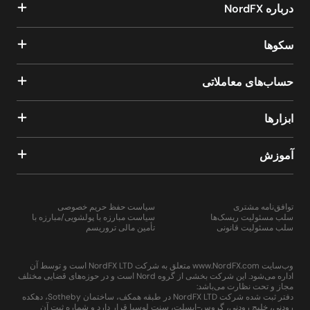
درباره NordFX
سکوها
حساب‌های معاملاتی
ابزارها
آموزش
توافق‌نامه مشتری
سیاست حفظ حریم خصوصی
سلب مسئولیت ریسک‌ها
سیاست مبارزه با پولشویی/مبارزه با
سلب مسئولیت قانونی
تأمین مالی تروریسم
وب‌سایت www.NordFX.com متعلق به شرکت NordFX LTD است و توسط آن
اداره می‌شود. این شرکت بخشی از گروه Nord است و در حوزه‌های قضایی مختلف
مجاز و تحت نظارت می‌باشد:
دفتر ثبت شده شرکت NordFX LTD در طبقه همکف، ساختمان Sotheby، دهکده
رودنی، خلیج رودنی، گروس-ایسلت، سنت لوسیا قرار دارد و شماره ثبت آن