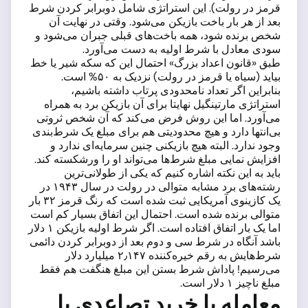
قرمز در رولت). این استراتژی شامل دوبرابر کردن شرط
بعد از هر بار باخت بازیکن می‌شود. وقتی در نهایت آن
شخص برنده شود، همه باخت‌های قبلی جبران می‌شود و
سودی معادل با شرط اولیه به دست می‌آورد.
طبق «قانون اعداد بزرگ» احتمال این که سکه شیر یا خط
بیاید (سیاه یا قرمز در رولت) نزدیک به ۵۰% است.
بنابراین اگر تعداد نامحدودی پرتاب داشته باشیم،
استراتژی مارتینگیل نهایتا برای آن بازیکن برد به همراه
می‌آورد. اما این روش فرض می‌کند که آن شخص ثروتی
بی‌انتها دارد و هیچ محدودیتی هم برای مبلغ یک شرط‌بندی
وجود ندارد. البته هیچ بازیکنی چنین سرمایه‌ای ندارد و
افزایش نمایی مبلغ شرط‌ها می‌تواند او را ورشکسته کند.
باید به این نکته اشاره کنیم که یکی از طولانی‌ترین
رشته‌های برد مشابه متوالی در رولت در سال ۱۹۴۳ در
یک کازینوی آمریکایی ثبت شده است که رنگ قرمز ۳۲ بار
متوالی برنده شده است. احتمال این اتفاق بسیار کم است
اما یک بار اتفاق افتاده است. اگر شرط اولیه بازیکن ۱ دلار
باشد آنگاه در شرط سی و دوم بعد از دوبرابر کردن دائمی
شرط‌هایش به رقم خیره‌کننده ۲٫۱۴۷ میلیارد دلار
می‌رسیم! پاداش شرط بستن این مبلغ هنگفت هم فقط
مبلغ ناچیز ۱ دلار است.
معامله با خرید تصاعدی یا