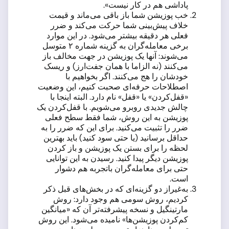
پاداشی هم در کار نیست».
خب پوزیشن شما باز باقی می‌ماند و قیمت
خلاف پیش‌بینی شما حرکت می‌کند و ضرر
فعلی هر دقیقه بیشتر می‌شود. در این موارد
برخی معامله‌گران به گزینه شماره ۲ متوسل
می‌شوند: آنها یک پوزیشن در جهت مخالف باز
می‌کنند (نه الزاما با همان جفت‌ارز) و ریسک
خودشان را هج می‌کنند. اگر بخواهیم با
اصطلاحات حرفه‌ای صحبت کنیم، این وضعیت
«قفل‌کردن» یا «قفل» نام دارد. البته اینجا با
چالش جدیدی روبرو می‌شویم. با قفل‌کردن یک
پوزیشن به این روش، شما فقط سطح فعلی
ضرر را تثبیت می‌کنید. برای این که ضرر را به
حداقل برسانید (یا حتی سود کنید) باید بهترین
لحظه را برای بستن یک پوزیشن و باز کردن
پوزیشن دیگر پیدا کنید. رسیدن به این توانایی
حتی برای معامله‌گران باتجربه هم دشوار
است.
به‌غیراز دو گزینه‌ای که در بخش‌های قبل ذکر
کردیم، روش سومی هم وجود دارد: روش
مارتینگیل و نسخه پیشرفته‌تر آن که «میانگین
کم‌کردن پوزیشن‌ها» نامیده می‌شود. این روش