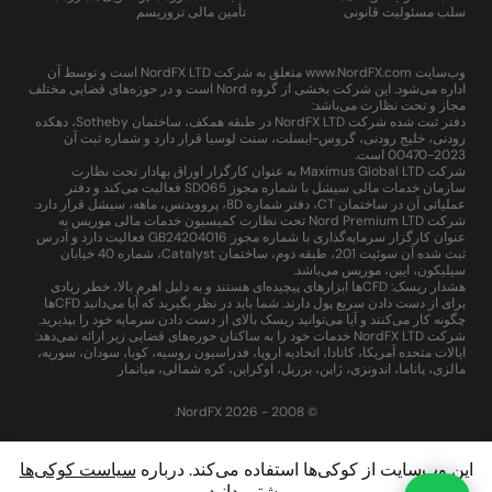
سلب مسئولیت قانونی
تأمین مالی تروریسم
وب‌سایت www.NordFX.com متعلق به شرکت NordFX LTD است و توسط آن
اداره می‌شود. این شرکت بخشی از گروه Nord است و در حوزه‌های قضایی مختلف
مجاز و تحت نظارت می‌باشد:
دفتر ثبت شده شرکت NordFX LTD در طبقه همکف، ساختمان Sotheby، دهکده
رودنی، خلیج رودنی، گروس-ایسلت، سنت لوسیا قرار دارد و شماره ثبت آن
2023-00470 است.
شرکت Maximus Global LTD به عنوان کارگزار اوراق بهادار تحت نظارت
سازمان خدمات مالی سیشل با شماره مجوز SD065 فعالیت می‌کند و دفتر
عملیاتی آن در ساختمان CT، دفتر شماره 8D، پروویدنس، ماهه، سیشل قرار دارد.
شرکت Nord Premium LTD تحت نظارت کمیسیون خدمات مالی موریس به
عنوان کارگزار سرمایه‌گذاری با شماره مجوز GB24204016 فعالیت دارد و آدرس
ثبت شده آن سوئیت 201، طبقه دوم، ساختمان Catalyst، شماره 40 خیابان
سیلیکون، ایبن، موریس می‌باشد.
هشدار ریسک: CFDها ابزارهای پیچیده‌ای هستند و به دلیل اهرم بالا، خطر زیادی
برای از دست دادن سریع پول دارند. شما باید در نظر بگیرید که آیا می‌دانید CFDها
چگونه کار می‌کنند و آیا می‌توانید ریسک بالای از دست دادن سرمایه خود را بپذیرید.
شرکت NordFX LTD خدمات خود را به ساکنان حوزه‌های قضایی زیر ارائه نمی‌دهد:
ایالات متحده آمریکا، کانادا، اتحادیه اروپا، فدراسیون روسیه، کوبا، سودان، سوریه،
مالزی، پاناما، اندونزی، ژاپن، برزیل، اوکراین، کره شمالی، میانمار
© 2008 - 2026 NordFX.
این وب‌سایت از کوکی‌ها استفاده می‌کند. درباره
سیاست کوکی‌ها
بیشتر بدانید.