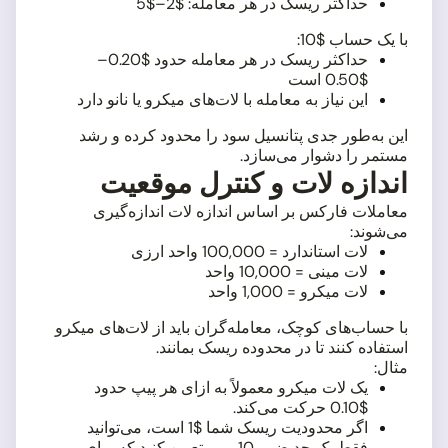
حداکثر ریسک در هر معامله: $2–$5
با یک حساب $10:
حداکثر ریسک در هر معامله حدود $0.20–
$0.50 است
این نیاز به معامله با لات‌های میکرو یا نانو دارد
این به‌طور جدی پتانسیل سود را محدود کرده و رشد
مستمر را دشوار می‌سازد.
اندازه لات و کنترل موقعیت
معاملات فارکس بر اساس اندازه لات اندازه‌گیری
می‌شوند:
لات استاندارد = 100,000 واحد ارزی
لات مینی = 10,000 واحد
لات میکرو = 1,000 واحد
با حساب‌های کوچک، معامله‌گران باید از لات‌های میکرو
استفاده کنند تا در محدوده ریسک بمانند.
مثال:
یک لات میکرو معمولاً به ازای هر پیپ حدود
$0.10 حرکت می‌کند.
اگر محدودیت ریسک شما $1 است، می‌توانید
فقط یک حد ضرر 10 پیپی تعیین کنید که برای