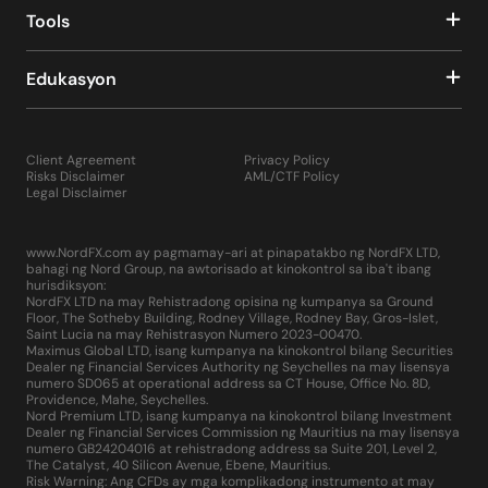
Tools
Edukasyon
Client Agreement
Privacy Policy
Risks Disclaimer
AML/CTF Policy
Legal Disclaimer
www.NordFX.com ay pagmamay-ari at pinapatakbo ng NordFX LTD,
bahagi ng Nord Group, na awtorisado at kinokontrol sa iba't ibang
hurisdiksyon:
NordFX LTD na may Rehistradong opisina ng kumpanya sa Ground
Floor, The Sotheby Building, Rodney Village, Rodney Bay, Gros-Islet,
Saint Lucia na may Rehistrasyon Numero 2023-00470.
Maximus Global LTD, isang kumpanya na kinokontrol bilang Securities
Dealer ng Financial Services Authority ng Seychelles na may lisensya
numero SD065 at operational address sa CT House, Office No. 8D,
Providence, Mahe, Seychelles.
Nord Premium LTD, isang kumpanya na kinokontrol bilang Investment
Dealer ng Financial Services Commission ng Mauritius na may lisensya
numero GB24204016 at rehistradong address sa Suite 201, Level 2,
The Catalyst, 40 Silicon Avenue, Ebene, Mauritius.
Risk Warning: Ang CFDs ay mga komplikadong instrumento at may