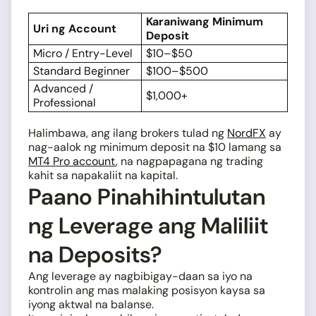
Karaniwang Minimum
Uri ng Account
Deposit
Micro / Entry-Level
$10–$50
Standard Beginner
$100–$500
Advanced /
$1,000+
Professional
Halimbawa, ang ilang brokers tulad ng
NordFX
ay
nag-aalok ng minimum deposit na $10 lamang sa
MT4 Pro account
, na nagpapagana ng trading
kahit sa napakaliit na kapital.
Paano Pinahihintulutan
ng Leverage ang Maliliit
na Deposits?
Ang leverage ay nagbibigay-daan sa iyo na
kontrolin ang mas malaking posisyon kaysa sa
iyong aktwal na balanse.