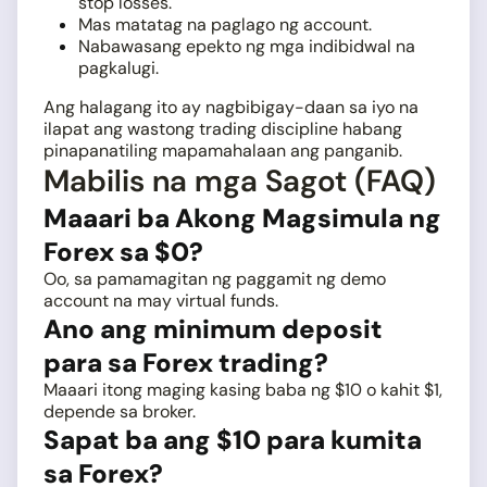
stop losses.
Mas matatag na paglago ng account.
Nabawasang epekto ng mga indibidwal na
pagkalugi.
Ang halagang ito ay nagbibigay-daan sa iyo na
ilapat ang wastong trading discipline habang
pinapanatiling mapamahalaan ang panganib.
Mabilis na mga Sagot (FAQ)
Maaari ba Akong Magsimula ng
Forex sa $0?
Oo, sa pamamagitan ng paggamit ng demo
account na may virtual funds.
Ano ang minimum deposit
para sa Forex trading?
Maaari itong maging kasing baba ng $10 o kahit $1,
depende sa broker.
Sapat ba ang $10 para kumita
sa Forex?