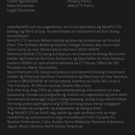
Client Agreement
Privacy Policy
Risks Disclaimer
AML/CTF Policy
Legal Disclaimer
www.NordFX.com ay pagmamay-ari at pinapatakbo ng NordFX LTD,
bahagi ng Nord Group, na awtorisado at kinokontrol sa iba't ibang
hurisdiksyon:
NordFX LTD na may Rehistradong opisina ng kumpanya sa Ground
Floor, The Sotheby Building, Rodney Village, Rodney Bay, Gros-Islet,
Saint Lucia na may Rehistrasyon Numero 2023-00470.
Maximus Global LTD, isang kumpanya na kinokontrol bilang Securities
Dealer ng Financial Services Authority ng Seychelles na may lisensya
numero SD065 at operational address sa CT House, Office No. 8D,
Providence, Mahe, Seychelles.
Nord Premium LTD, isang kumpanya na kinokontrol bilang Investment
Dealer ng Financial Services Commission ng Mauritius na may lisensya
numero GB24204016 at rehistradong address sa Suite 201, Level 2,
The Catalyst, 40 Silicon Avenue, Ebene, Mauritius.
Risk Warning: Ang CFDs ay mga komplikadong instrumento at may
kasamang mataas na panganib ng mabilis na pagkawala ng pera dahil
sa mataas na leverage. Dapat mong isaalang-alang kung naiintindihan
mo kung paano gumagana ang CFDs at kung kaya mong tanggapin
ang mataas na panganib ng pagkawala ng iyong pondo.
Ang NordFX LTD ay hindi nag-aalok ng mga serbisyo nito sa mga
residente ng sumusunod na mga hurisdiksyon: USA, Canada, EU,
Russian Federation, Cuba, Sudan, Syria, Malaysia, Panama, Indonesia,
Japan, Brazil, Ukraine, North Korea, Myanmar.