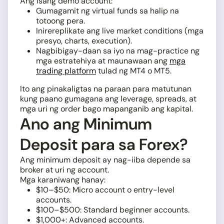
Ang isang demo account:
Gumagamit ng virtual funds sa halip na
totoong pera.
Inirereplikate ang live market conditions (mga
presyo, charts, execution).
Nagbibigay-daan sa iyo na mag-practice ng
mga estratehiya at maunawaan ang
mga
trading platform
tulad ng MT4 o MT5.
Ito ang pinakaligtas na paraan para matutunan
kung paano gumagana ang leverage, spreads, at
mga uri ng order bago mapanganib ang kapital.
Ano ang Minimum
Deposit para sa Forex?
Ang minimum deposit ay nag-iiba depende sa
broker at uri ng account.
Mga karaniwang hanay:
$10–$50: Micro account o entry-level
accounts.
$100–$500: Standard beginner accounts.
$1,000+: Advanced accounts.