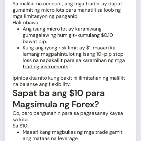
Sa maliliit na account, ang mga trader ay dapat
gumamit ng micro lots para manatili sa loob ng
mga limitasyon ng panganib.
Halimbawa:
Ang isang micro lot ay karaniwang
gumagalaw ng humigit-kumulang $0.10
bawat pip.
Kung ang iyong risk limit ay $1, maaari ka
lamang magpahintulot ng isang 10-pip stop
loss na napakaliit para sa karamihan ng mga
trading instruments
.
Ipinipakita nito kung bakit nililimitahan ng maliliit
na balanse ang flexibility.
Sapat ba ang $10 para
Magsimula ng Forex?
Oo, pero pangunahin para sa pagsasanay kaysa
sa kita.
Sa $10:
Maaari kang magbukas ng mga trade gamit
ang mataas na leverage.