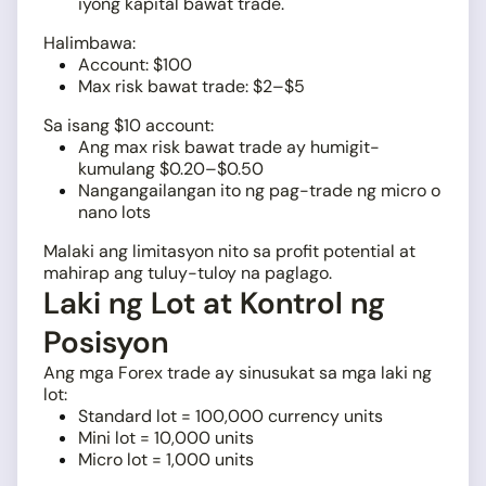
iyong kapital bawat trade.
Halimbawa:
Account: $100
Max risk bawat trade: $2–$5
Sa isang $10 account:
Ang max risk bawat trade ay humigit-
kumulang $0.20–$0.50
Nangangailangan ito ng pag-trade ng micro o
nano lots
Malaki ang limitasyon nito sa profit potential at
mahirap ang tuluy-tuloy na paglago.
Laki ng Lot at Kontrol ng
Posisyon
Ang mga Forex trade ay sinusukat sa mga laki ng
lot:
Standard lot = 100,000 currency units
Mini lot = 10,000 units
Micro lot = 1,000 units