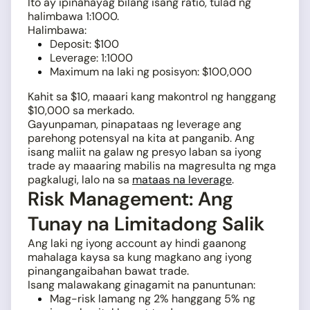
Ito ay ipinahayag bilang isang ratio, tulad ng
halimbawa 1:1000.
Halimbawa:
Deposit: $100
Leverage: 1:1000
Maximum na laki ng posisyon: $100,000
Kahit sa $10, maaari kang makontrol ng hanggang
$10,000 sa merkado.
Gayunpaman, pinapataas ng leverage ang
parehong potensyal na kita at panganib. Ang
isang maliit na galaw ng presyo laban sa iyong
trade ay maaaring mabilis na magresulta ng mga
pagkalugi, lalo na sa
mataas na leverage
.
Risk Management: Ang
Tunay na Limitadong Salik
Ang laki ng iyong account ay hindi gaanong
mahalaga kaysa sa kung magkano ang iyong
pinangangaibahan bawat trade.
Isang malawakang ginagamit na panuntunan:
Mag-risk lamang ng 2% hanggang 5% ng