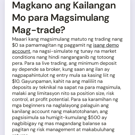
Magkano ang Kailangan
Mo para Magsimulang
Mag-trade?
Maaari kang magsimulang matuto ng trading nang
$0 sa pamamagitan ng paggamit ng
isang demo
account
, na nagsi-simulate ng tunay na market
conditions nang hindi nanganganib ng totoong
pera. Para sa live trading, ang minimum deposit
ay depende sa broker, kung saan ang ilan ay
nagpapahintulot ng entry mula sa kasing liit ng
$10. Gayunpaman, kahit na ang maliliit na
deposits ay teknikal na sapat na para magsimula,
malaki ang limitasyon nito sa position size, risk
control, at profit potential. Para sa karamihan ng
mga beginners na naglalayong palaguin ang
kanilang account nang makatotohanan, ang
pagsisimula sa humigit-kumulang $500 ay
nagbibigay ng mas magandang balanse sa
pagitan ng risk management at makabuluhang