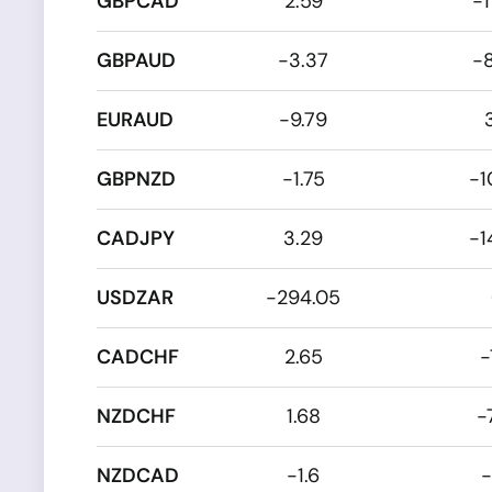
GBPCAD
2.59
-1
GBPAUD
-3.37
-
EURAUD
-9.79
GBPNZD
-1.75
-1
CADJPY
3.29
-1
USDZAR
-294.05
CADCHF
2.65
-
NZDCHF
1.68
-
NZDCAD
-1.6
-