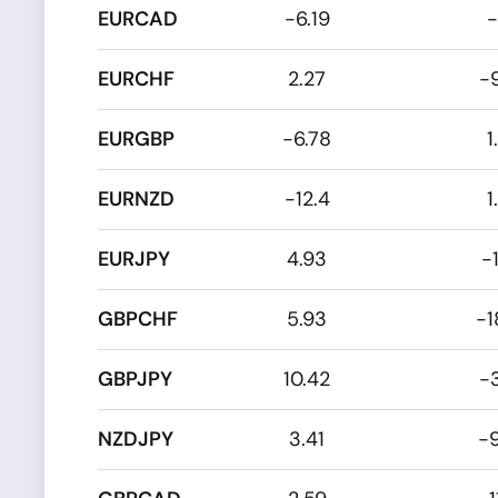
EURCAD
-6.19
-
EURCHF
2.27
-
EURGBP
-6.78
1
EURNZD
-12.4
1
EURJPY
4.93
-
GBPCHF
5.93
-1
GBPJPY
10.42
-
NZDJPY
3.41
-