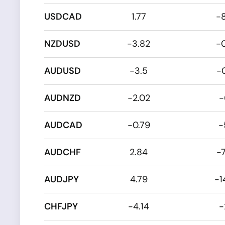
USDCAD
1.77
-
NZDUSD
-3.82
-
AUDUSD
-3.5
-
AUDNZD
-2.02
-
AUDCAD
-0.79
-
AUDCHF
2.84
-
AUDJPY
4.79
-1
CHFJPY
-4.14
-