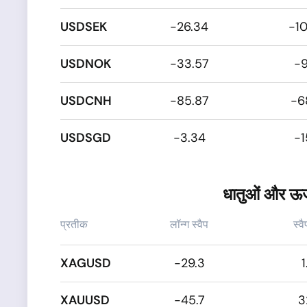
USDSEK
-26.34
-1
USDNOK
-33.57
-9
USDCNH
-85.87
-6
USDSGD
-3.34
-1
धातुओं और ऊर्ज
प्रतीक
लॉन्ग स्वैप
स्वै
XAGUSD
-29.3
1
XAUUSD
-45.7
3