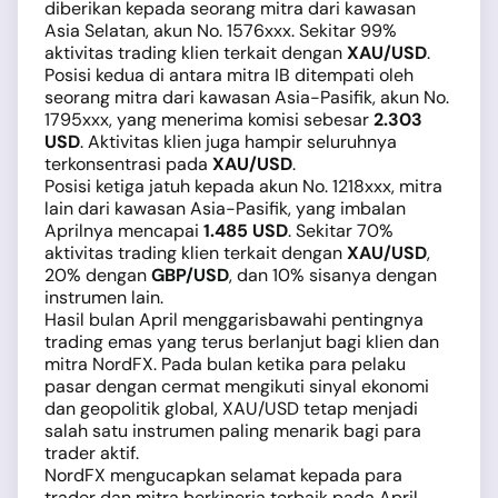
diberikan kepada seorang mitra dari kawasan
Asia Selatan, akun No. 1576xxx. Sekitar 99%
aktivitas trading klien terkait dengan
XAU/USD
.
Posisi kedua di antara mitra IB ditempati oleh
seorang mitra dari kawasan Asia-Pasifik, akun No.
1795xxx, yang menerima komisi sebesar
2.303
USD
. Aktivitas klien juga hampir seluruhnya
terkonsentrasi pada
XAU/USD
.
Posisi ketiga jatuh kepada akun No. 1218xxx, mitra
lain dari kawasan Asia-Pasifik, yang imbalan
Aprilnya mencapai
1.485 USD
. Sekitar 70%
aktivitas trading klien terkait dengan
XAU/USD
,
20% dengan
GBP/USD
, dan 10% sisanya dengan
instrumen lain.
Hasil bulan April menggarisbawahi pentingnya
trading emas yang terus berlanjut bagi klien dan
mitra NordFX. Pada bulan ketika para pelaku
pasar dengan cermat mengikuti sinyal ekonomi
dan geopolitik global, XAU/USD tetap menjadi
salah satu instrumen paling menarik bagi para
trader aktif.
NordFX mengucapkan selamat kepada para
trader dan mitra berkinerja terbaik pada April