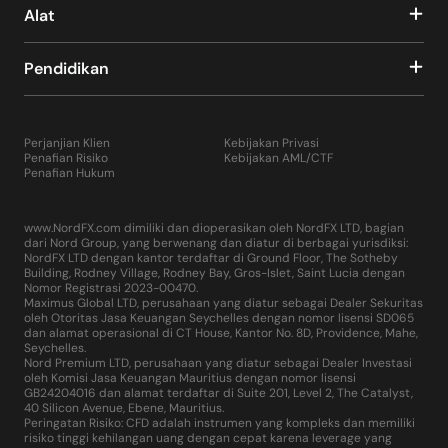
Alat
Pendidikan
Perjanjian Klien
Kebijakan Privasi
Penafian Risiko
Kebijakan AML/CTF
Penafian Hukum
www.NordFX.com dimiliki dan dioperasikan oleh NordFX LTD, bagian
dari Nord Group, yang berwenang dan diatur di berbagai yurisdiksi:
NordFX LTD dengan kantor terdaftar di Ground Floor, The Sotheby
Building, Rodney Village, Rodney Bay, Gros-Islet, Saint Lucia dengan
Nomor Registrasi 2023-00470.
Maximus Global LTD, perusahaan yang diatur sebagai Dealer Sekuritas
oleh Otoritas Jasa Keuangan Seychelles dengan nomor lisensi SD065
dan alamat operasional di CT House, Kantor No. 8D, Providence, Mahe,
Seychelles.
Nord Premium LTD, perusahaan yang diatur sebagai Dealer Investasi
oleh Komisi Jasa Keuangan Mauritius dengan nomor lisensi
GB24204016 dan alamat terdaftar di Suite 201, Level 2, The Catalyst,
40 Silicon Avenue, Ebene, Mauritius.
Peringatan Risiko: CFD adalah instrumen yang kompleks dan memiliki
risiko tinggi kehilangan uang dengan cepat karena leverage yang