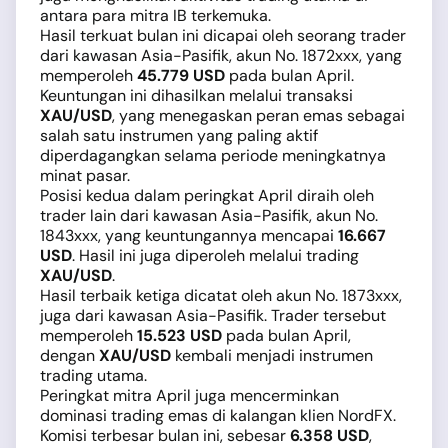
antara para mitra IB terkemuka.
Hasil terkuat bulan ini dicapai oleh seorang trader
dari kawasan Asia-Pasifik, akun No. 1872xxx, yang
memperoleh
45.779 USD
pada bulan April.
Keuntungan ini dihasilkan melalui transaksi
XAU/USD
, yang menegaskan peran emas sebagai
salah satu instrumen yang paling aktif
diperdagangkan selama periode meningkatnya
minat pasar.
Posisi kedua dalam peringkat April diraih oleh
trader lain dari kawasan Asia-Pasifik, akun No.
1843xxx, yang keuntungannya mencapai
16.667
USD
. Hasil ini juga diperoleh melalui trading
XAU/USD
.
Hasil terbaik ketiga dicatat oleh akun No. 1873xxx,
juga dari kawasan Asia-Pasifik. Trader tersebut
memperoleh
15.523 USD
pada bulan April,
dengan
XAU/USD
kembali menjadi instrumen
trading utama.
Peringkat mitra April juga mencerminkan
dominasi trading emas di kalangan klien NordFX.
Komisi terbesar bulan ini, sebesar
6.358 USD
,