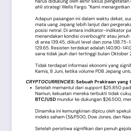
harus didukung oleh akhir siklus pengetatan 
ahli strategi Wells Fargo. "Kami menargetkan
Adapun pasangan ini dalam waktu dekat, suar
mata uang Jepang lebih lanjut dan pergerak
posisi netral. Di antara indikator-indikator 
menandakan kondisi
overbought
atau jenuh 
di area 139.45, diikuti level dan zona 138.75-
129.65. Resisten terdekat adalah 140.90-141
sana tidak jauh dari tertinggi bulan Oktober 
Tidak terdapat informasi ekonomi yang sign
Kamis, 8 Juni, ketika volume PDB Jepang un
CRYPTOCURRENCIES:
S
ebuah Prakiraan yang C
Setelah memantul dari
support
$25.850 pada
Namun, kekuatan mereka terbukti tidak cukup 
BTC/USD
mundur ke dukungan $26.500, mem
Dinamika ini kemungkinan dipicu oleh spekul
indeks saham (S&P500, Dow Jones, dan Nasdaq
Setelah peristiwa signifikan dan penuh gej