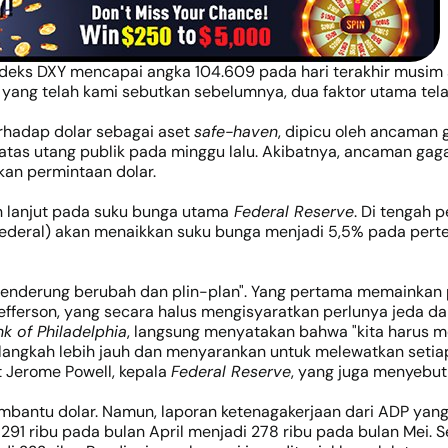
Indeks DXY mencapai angka 104.609 pada hari terakhir musim s
rti yang telah kami sebutkan sebelumnya, dua faktor utama t
erhadap dolar sebagai aset
safe-haven
, dipicu oleh ancaman
as utang publik pada minggu lalu. Akibatnya, ancaman gagal 
an permintaan dolar.
ih lanjut pada suku bunga utama
Federal Reserve
. Di tengah 
deral) akan menaikkan suku bunga menjadi 5,5% pada pertem
 cenderung berubah dan plin-plan". Yang pertama memainkan p
Jefferson, yang secara halus mengisyaratkan perlunya jeda d
k of Philadelphia
, langsung menyatakan bahwa "kita harus 
elangkah lebih jauh dan menyarankan untuk melewatkan set
t Jerome Powell, kepala
Federal Reserve
, yang juga menyebut
ntu dolar. Namun, laporan ketenagakerjaan dari ADP yang dir
 291 ribu pada bulan April menjadi 278 ribu pada bulan Mei. 