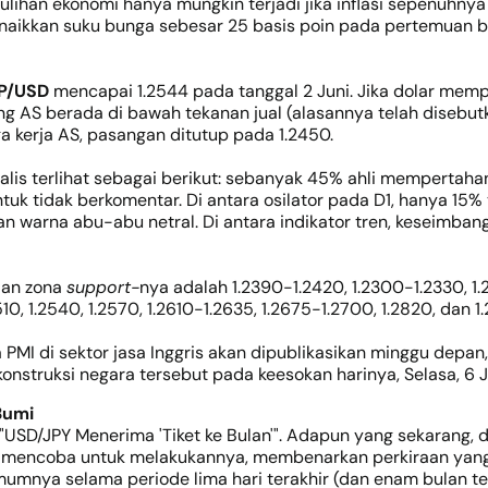
ihan ekonomi hanya mungkin terjadi jika inflasi sepenuhnya 
aikkan suku bunga sebesar 25 basis poin pada pertemuan be
P/USD
mencapai 1.2544 pada tanggal 2 Juni. Jika dolar me
g AS berada di bawah tekanan jual (alasannya telah disebutk
ga kerja AS, pasangan ditutup pada 1.2450.
 analis terlihat sebagai berikut: sebanyak 45% ahli memperta
uk tidak berkomentar. Di antara osilator pada D1, hanya 1
an warna abu-abu netral. Di antara indikator tren, keseimba
 dan zona
support-
nya adalah 1.2390-1.2420, 1.2300-1.2330, 1.2
2510, 1.2540, 1.2570, 1.2610-1.2635, 1.2675-1.2700, 1.2820, dan 1
a PMI di sektor jasa Inggris akan dipublikasikan minggu depan,
konstruksi negara tersebut pada keesokan harinya, Selasa, 6 J
Bumi
"USD/JPY Menerima 'Tiket ke Bulan'". Adapun yang sekarang,
g mencoba untuk melakukannya, membenarkan perkiraan yang
umnya selama periode lima hari terakhir (dan enam bulan tera