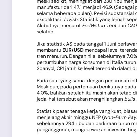
meski sedikit, meningkat dari 230 ribu menj
manufaktur dari 47.1 menjadi 46.9. (Sebagai 
selama beberapa bulan). Revisi substansial 
ekspektasi
dovish
. Statistik yang lemah se
Akibatnya, menurut
FedWatch Tool
dari
CME
selatan.
Jika statistik AS pada tanggal 1 Juni berla
membantu
EUR/USD
mencapai level terenda
tren menurun. Dengan nilai sebelumnya 7,0% 
pertumbuhan harga konsumen di Italia turun d
Spanyol, CPI jatuh ke level terendah dalam d
Pada saat yang sama, dengan penurunan infla
Meskipun, pada pertemuan berikutnya pada 
4,0%, bahkan setelah itu masih akan tetap 
jeda, hal tersebut akan menghilangkan
bulls
Statistik pasar tenaga kerja yang kuat, bia
menjelang akhir minggu. NFP (
Non-Farm Payr
sebelumnya 294 ribu dan perkiraan turun men
pengangguran, mengecewakan investor: tingka