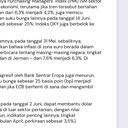
nnya
Purchasing Managers' Index
(PMI) ISM sektor
 ekonomi, terutama jika tren tersebut bertahan
kan dari 6,3% menjadi 4,2%, juga memicu
an suku bunga lainnya pada tanggal 14 Juni.
jadi sebesar 25%. Indeks DXY juga berbelok ke
umnya, pada tanggal 31 Mei, sebaliknya,
kan bahwa inflasi di zona euro berada dalam
 berbicara tentang masing-masing negara, tingkat
dan di Jerman - dari 7,6% menjadi 6,3%. Di
gresif oleh Bank Sentral Eropa juga menurun.
 bunga sebesar 25 basis poin (bp) menjadi
Dan jika ECB berhenti di sana dan mengambil
u pada tanggal 2 Juni, dapat membantu dolar
di luar sektor pertanian, dengan nilai
, indikator penting lainnya, tingkat
ulan April, perkiraan sebesar 3,5%).