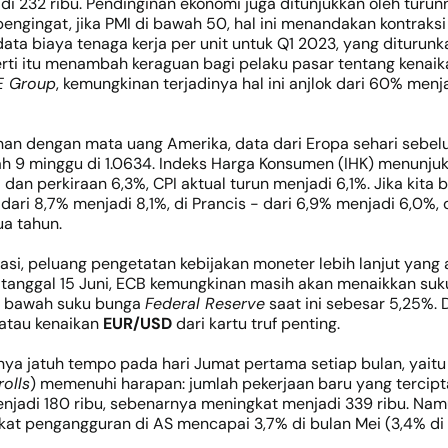
adi 232 ribu. Pendinginan ekonomi juga ditunjukkan oleh turu
pengingat, jika PMI di bawah 50, hal ini menandakan kontraksi
data biaya tenaga kerja per unit untuk Q1 2023, yang diturun
perti itu menambah keraguan bagi pelaku pasar tentang kenaik
 Group
, kemungkinan terjadinya hal ini anjlok dari 60% men
wanan dengan mata uang Amerika, data dari Eropa sehari sebel
h 9 minggu di 1.0634. Indeks Harga Konsumen (IHK) menunjuk
dan perkiraan 6,3%, CPI aktual turun menjadi 6,1%. Jika kita
ari 8,7% menjadi 8,1%, di Prancis - dari 6,9% menjadi 6,0%, 
ua tahun.
si, peluang pengetatan kebijakan moneter lebih lanjut yang a
tanggal 15 Juni, ECB kemungkinan masih akan menaikkan suku
di bawah suku bunga
Federal Reserve
saat ini sebesar 5,25%. 
atau kenaikan
EUR/USD
dari kartu truf penting.
sanya jatuh tempo pada hari Jumat pertama setiap bulan, yait
olls
) memenuhi harapan: jumlah pekerjaan baru yang tercipta 
jadi 180 ribu, sebenarnya meningkat menjadi 339 ribu. Namun
t pengangguran di AS mencapai 3,7% di bulan Mei (3,4% di b