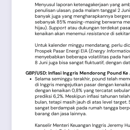
Menyusul laporan ketenagakerjaan yang ambig
penulisan ulasan, pada malam tanggal 2 Jun
banyak juga yang mengharapkannya bergerak ke
sebanyak 85% masing-masing berwarna merah,
hijau).
Support
atau dukungan terdekat pasang
kenaikan akan menemui
resistance
di sekitar
Untuk kalender minggu mendatang, perlu dicat
Prospek Pasar Energi EIA (
Energy Informatio
menyebabkan beberapa volatilitas pada hari S
8 Juni juga bisa sangat fluktuatif, dengan 
GBP/USD:
Inflasi Inggris Mendorong Pound Ke
Selama seminggu terakhir, pound telah memuli
di Inggris mengejutkan pasar dengan kenaika
dengan kenaikan 0,8% yang tercatat sebulan
prediksi 6,2%. Meskipun inflasi tahunan tela
bulan, tetapi masih jauh di atas level target
sangat berdampak pada rumah tangga berpe
barang dan jasa lainnya.
Kanselir Menteri Keuangan Inggris Jeremy Hu