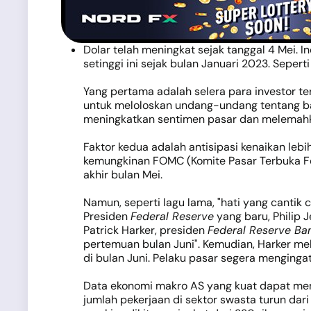
Dolar telah meningkat sejak tanggal 4 Mei. 
setinggi ini sejak bulan Januari 2023. Sepe
Yang pertama adalah selera para investor t
untuk meloloskan undang-undang tentang bat
meningkatkan sentimen pasar dan melemahk
Faktor kedua adalah antisipasi kenaikan leb
kemungkinan FOMC (Komite Pasar Terbuka Fe
akhir bulan Mei.
Namun, seperti lagu lama, "hati yang cantik
Presiden
Federal Reserve
yang baru, Philip 
Patrick Harker, presiden
Federal Reserve Ban
pertemuan bulan Juni". Kemudian, Harker m
di bulan Juni. Pelaku pasar segera menginga
Data ekonomi makro AS yang kuat dapat memba
jumlah pekerjaan di sektor swasta turun dari