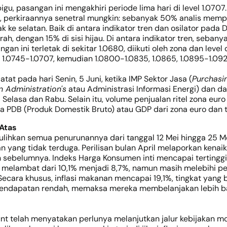
u, pasangan ini mengakhiri periode lima hari di level 1.070
i, perkiraannya senetral mungkin: sebanyak 50% analis mempe
 selatan. Baik di antara indikator tren dan osilator pada D1
 dengan 15% di sisi hijau. Di antara indikator tren, seba
an ini terletak di sekitar 1.0680, diikuti oleh zona dan leve
 1.0745-1.0707, kemudian 1.0800-1.0835, 1.0865, 1.0895-1.0925,
at pada hari Senin, 5 Juni, ketika IMP Sektor Jasa (
Purchasi
n Administration's
atau Administrasi Informasi Energi) dan 
elasa dan Rabu. Selain itu, volume penjualan ritel zona euro
data PDB (Produk Domestik Bruto) atau GDP dari zona euro dan
 Atas
hkan semua penurunannya dari tanggal 12 Mei hingga 25 Mei. H
n yang tidak terduga. Perilisan bulan April melaporkan kena
 sebelumnya. Indeks Harga Konsumen inti mencapai tertinggi
h melambat dari 10,1% menjadi 8,7%, namun masih melebihi perk
. Secara khusus, inflasi makanan mencapai 19,1%, tingkat yang 
ndapatan rendah, memaksa mereka membelanjakan lebih ban
nt telah menyatakan perlunya melanjutkan jalur kebijakan mo