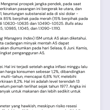
7. Mengenai prospek jangka pendek, pada saat
rkirakan pasangan ini bergerak ke utara, dan
, keuntungan substansial ada di sisi dolar -
nyak 85% berpihak pada merah (15% berpihak pada
l di 1.0620-1.0635 dan 1.0490-1.0525.
Bulls
atau
 1.0985, 1.1045, dan 1.1090-1.1110.
ng Managers Index
) ISM untuk AS akan diketahui.
data cadangan minyak mentah AS dapat
 akan diumumkan pada hari Selasa, 6 Juni. Kamis,
 tingkat pengangguran AS.
al ini terjadi setelah angka inflasi minggu lalu
ikan harga konsumen sebesar 1,2%, dibandingkan
 multi-tahun, mencapai 6,8% YoY, melebihi
iraan 8,2%. Hal ini adalah level terendah 13
belum pernah terlihat sejak tahun 1977. Angka ini
yak untuk makanan dan lebih sedikit untuk
neter yang hawkish, meskipun risiko resesi