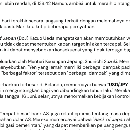
 lebih rendah, di 138.42 Namun, ambisi untuk meraih bintang
hari terakhir secara langsung terkait dengan melemahnya d
 pasti. Mari kita kutip beberapa pernyataan.
f Japan
(BoJ) Kazuo Ueda mengatakan akan membutuhkan wa
 tidak dapat menentukan kapan target ini akan tercapai. Se
an ini dapat menyebabkan konsekuensi yang tidak terduga bag
keluarkan oleh Menteri Keuangan Jepang, Shunichi Suzuki. Me
a menyebutkan: "Yen yang lemah memiliki berbagai dampak pa
"berbagai faktor" tersebut dan "berbagai dampak" yang dim
 perbankan terbesar di Belanda, memercayai bahwa "
USD/JPY
bih menguntungkan bagi yen dibandingkan tahun lalu." Merek
tanggal 16 Juni, selanjutnya menormalkan kebijakan kontrol k
dari "empat besar" bank AS, juga relatif optimis tentang mas
mahan dolar AS. Mereka memercayai bahwa "
Bank of Japan
ak
 obligasi pemerintah," yang dapat memberikan peluang pengua