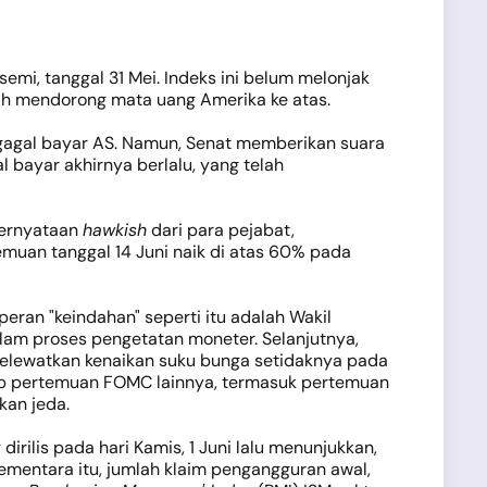
emi, tanggal 31 Mei. Indeks ini belum melonjak
elah mendorong mata uang Amerika ke atas.
 gagal bayar AS. Namun, Senat memberikan suara
bayar akhirnya berlalu, yang telah
pernyataan
hawkish
dari para pejabat,
uan tanggal 14 Juni naik di atas 60% pada
eran "keindahan" seperti itu adalah Wakil
alam proses pengetatan moneter. Selanjutnya,
melewatkan kenaikan suku bunga setidaknya pada
iap pertemuan FOMC lainnya, termasuk pertemuan
kan jeda.
ilis pada hari Kamis, 1 Juni lalu menunjukkan,
Sementara itu, jumlah klaim pengangguran awal,