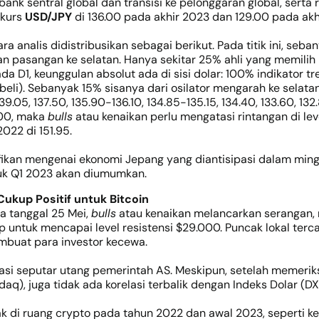
bank sentral global dan transisi ke pelonggaran global, serta
 kurs
USD/JPY
di 136.00 pada akhir 2023 dan 129.00 pada akhir
a analis didistribusikan sebagai berikut. Pada titik ini, 
an pasangan ke selatan. Hanya sekitar 25% ahli yang memilih
pada D1, keunggulan absolut ada di sisi dolar: 100% indikator
beli). Sebanyak 15% sisanya dari osilator mengarah ke selata
139.05, 137.50, 135.90-136.10, 134.85-135.15, 134.40, 133.60, 13
.00, maka
bulls
atau kenaikan perlu mengatasi rintangan di lev
2022 di 151.95.
ifikan mengenai ekonomi Jepang yang diantisipasi dalam min
tuk Q1 2023 akan diumumkan.
ukup Positif untuk Bitcoin
 tanggal 25 Mei,
bulls
atau kenaikan melancarkan serangan, 
untuk mencapai level resistensi $29.000. Puncak lokal tercat
buat para investor kecewa.
asi seputar utang pemerintah AS. Meskipun, setelah memeriks
), juga tidak ada korelasi terbalik dengan Indeks Dolar (DX
olak di ruang crypto pada tahun 2022 dan awal 2023, sepert