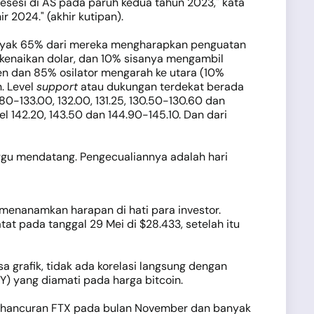
 resesi di AS pada paruh kedua tahun 2023," kata
 2024." (akhir kutipan).
sebanyak 65% dari mereka mengharapkan penguatan
 kenaikan dolar, dan 10% sisanya mengambil
 tren dan 85% osilator mengarah ke utara (10%
n. Level
support
atau dukungan terdekat berada
2.80-133.00, 132.00, 131.25, 130.50-130.60 dan
el 142.20, 143.50 dan 144.90-145.10. Dan dari
ggu mendatang. Pengecualiannya adalah hari
menanamkan harapan di hati para investor.
at pada tanggal 29 Mei di $28.433, setelah itu
a grafik, tidak ada korelasi langsung dengan
Y) yang diamati pada harga bitcoin.
i kehancuran FTX pada bulan November dan banyak