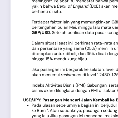
meningkat. Pejabat itu mencatat bahwa pemul
yakin bahwa
Bank of England
(BoE) akan men
berhenti di situ.
Terdapat faktor lain yang memungkinkan
GB
pertengahan bulan Mei, minggu lalu mata uan
GBP/USD
. Setelah perilisan data pasar tena
Dalam situasi saat ini, perkiraan rata-rata
dan persentase yang sama (25%) memilih unt
ditetapkan untuk dibeli, dan 35% dicat deng
hingga 15% mendukung hijau.
Jika pasangan ini bergerak ke selatan, level
akan menemui
resistance
di level 1.2480, 1.
Indeks Aktivitas Bisnis (PMI) Gabungan, sert
bisnis akan dilengkapi dengan PMI di sektor 
USD/JPY: Pasangan Mencari Jalan Kembali ke 
Pada ulasan sebelumnya bagian ini berjudul 
ke Bumi". Atau setidaknya, pasangan sedan
yang lalu Jika pasangan ini mencapai maksim