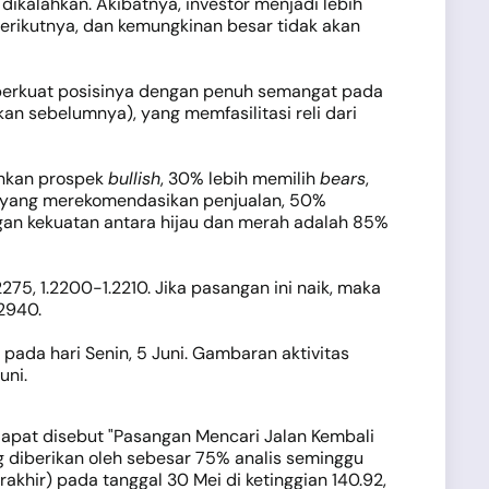
dikalahkan. Akibatnya, investor menjadi lebih
rikutnya, dan kemungkinan besar tidak akan
mperkuat posisinya dengan penuh semangat pada
an sebelumnya), yang memfasilitasi reli dari
hankan prospek
bullish
, 30% lebih memilih
bears
,
5% yang merekomendasikan penjualan, 50%
ngan kekuatan antara hijau dan merah adalah 85%
275, 1.2200-1.2210. Jika pasangan ini naik, maka
.2940.
 pada hari Senin, 5 Juni. Gambaran aktivitas
uni.
 dapat disebut "Pasangan Mencari Jalan Kembali
 diberikan oleh sebesar 75% analis seminggu
khir) pada tanggal 30 Mei di ketinggian 140.92,