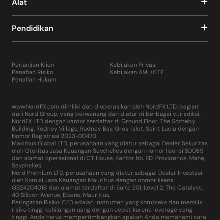
Alat
Pendidikan
Perjanjian Klien
Kebijakan Privasi
Penafian Risiko
Kebijakan AML/CTF
Penafian Hukum
www.NordFX.com dimiliki dan dioperasikan oleh NordFX LTD, bagian
dari Nord Group, yang berwenang dan diatur di berbagai yurisdiksi:
NordFX LTD dengan kantor terdaftar di Ground Floor, The Sotheby
Building, Rodney Village, Rodney Bay, Gros-Islet, Saint Lucia dengan
Nomor Registrasi 2023-00470.
Maximus Global LTD, perusahaan yang diatur sebagai Dealer Sekuritas
oleh Otoritas Jasa Keuangan Seychelles dengan nomor lisensi SD065
dan alamat operasional di CT House, Kantor No. 8D, Providence, Mahe,
Seychelles.
Nord Premium LTD, perusahaan yang diatur sebagai Dealer Investasi
oleh Komisi Jasa Keuangan Mauritius dengan nomor lisensi
GB24204016 dan alamat terdaftar di Suite 201, Level 2, The Catalyst,
40 Silicon Avenue, Ebene, Mauritius.
Peringatan Risiko: CFD adalah instrumen yang kompleks dan memiliki
risiko tinggi kehilangan uang dengan cepat karena leverage yang
tinggi. Anda harus mempertimbangkan apakah Anda memahami cara