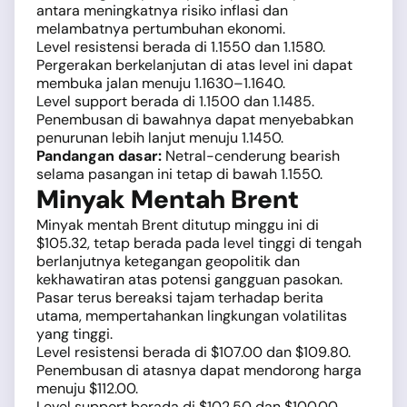
antara meningkatnya risiko inflasi dan
melambatnya pertumbuhan ekonomi.
Level resistensi berada di 1.1550 dan 1.1580.
Pergerakan berkelanjutan di atas level ini dapat
membuka jalan menuju 1.1630–1.1640.
Level support berada di 1.1500 dan 1.1485.
Penembusan di bawahnya dapat menyebabkan
penurunan lebih lanjut menuju 1.1450.
Pandangan dasar:
Netral-cenderung bearish
selama pasangan ini tetap di bawah 1.1550.
Minyak Mentah Brent
Minyak mentah Brent ditutup minggu ini di
$105.32, tetap berada pada level tinggi di tengah
berlanjutnya ketegangan geopolitik dan
kekhawatiran atas potensi gangguan pasokan.
Pasar terus bereaksi tajam terhadap berita
utama, mempertahankan lingkungan volatilitas
yang tinggi.
Level resistensi berada di $107.00 dan $109.80.
Penembusan di atasnya dapat mendorong harga
menuju $112.00.
Level support berada di $102.50 dan $100.00.