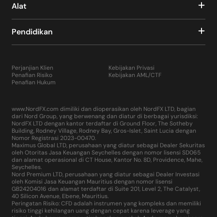
Alat
Pendidikan
Perjanjian Klien
Kebijakan Privasi
Penafian Risiko
Kebijakan AML/CTF
Penafian Hukum
www.NordFX.com dimiliki dan dioperasikan oleh NordFX LTD, bagian
dari Nord Group, yang berwenang dan diatur di berbagai yurisdiksi:
NordFX LTD dengan kantor terdaftar di Ground Floor, The Sotheby
Building, Rodney Village, Rodney Bay, Gros-Islet, Saint Lucia dengan
Nomor Registrasi 2023-00470.
Maximus Global LTD, perusahaan yang diatur sebagai Dealer Sekuritas
oleh Otoritas Jasa Keuangan Seychelles dengan nomor lisensi SD065
dan alamat operasional di CT House, Kantor No. 8D, Providence, Mahe,
Seychelles.
Nord Premium LTD, perusahaan yang diatur sebagai Dealer Investasi
oleh Komisi Jasa Keuangan Mauritius dengan nomor lisensi
GB24204016 dan alamat terdaftar di Suite 201, Level 2, The Catalyst,
40 Silicon Avenue, Ebene, Mauritius.
Peringatan Risiko: CFD adalah instrumen yang kompleks dan memiliki
risiko tinggi kehilangan uang dengan cepat karena leverage yang