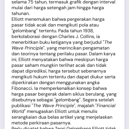
selama 75 tahun, termasuk grafik dengan interval
mulai dari harga setengah jam hingga harga
tahunan.
Elliott menemukan bahwa pergerakan harga
pasar tidak acak dan mengikuti pola atau
"gelombang" tertentu. Pada tahun 1938,
berkolaborasi dengan Charles J. Collins, ia
menerbitkan buku ketiganya yang berjudul "
The
Wave Principle
", yang merincikan pengamatan
dan teorinya tentang perilaku pasar. Dalam karya
ini, Elliott menyatakan bahwa meskipun harga
pasar saham mungkin terlihat acak dan tidak
dapat diprediksi, harga tersebut sebenarnya
mengikuti hukum tertentu dan dapat diukur serta
diperkirakan dengan menggunakan angka
Fibonacci. Ia memperkenalkan konsep bahwa
harga pasar bergerak dalam siklus berulang, yang
disebutnya sebagai "gelombang". Segera setelah
publikasi "
The Wave Principle
", majalah "
Financial
World
" menugaskan Elliott untuk menulis
serangkaian dua belas artikel yang menjelaskan
metode perkiraan pasarnya.
Perlu dicatat bahwa Teori Gelombang Elliott tidak