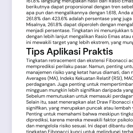
161.8% langsung merupakan hasil dari Rasio Emas 
berikutnya dapat proporsional dengan tren sebe
apa pun dan mengalikannya dengan 1.618, Anda a
261.8% dan 423.6% adalah persentase yang juga te
Misalnya, 261.8% dapat diperoleh dengan mengal
menjadi persentase. Tingkatan ini menunjukkan t
dengan lebih lanjut mengalikan Rasio Emas atau m
ini mewakili target yang lebih ekstrem, yang mun
Tips Aplikasi Praktis
Tingkatan retracement dan ekstensi Fibonacci a
memprediksi perilaku pasar. Namun, penting untuk
manajemen risiko yang ketat harus diamati, dan 
Averages (MA), Indeks Kekuatan Relatif (RSI), M
perdagangan. Juga penting untuk mempertimbangka
mingguan mungkin lebih signifikan daripada yang
Sebelum memutuskan untuk memasuki perdagangan 
Selain itu, saat menerapkan alat Draw Fibonacci 
signifikan, yang merupakan puncak atau lembah yan
Penting untuk memahami bahwa meskipun tingkat
diprediksi, karena mereka mewakili faktor psiko
dan mengelola risiko sesuai. Ini dapat dibantu d
tingkatan Fibonacci kunci untuk melindungi terh