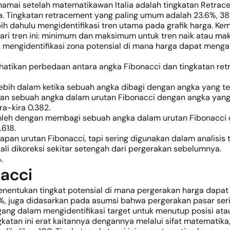
dinamai setelah matematikawan Italia adalah tingkatan Retra
ma. Tingkatan retracement yang paling umum adalah 23.6%, 38
ih dahulu mengidentifikasi tren utama pada grafik harga. Kem
dari tren ini: minimum dan maksimum untuk tren naik atau m
 mengidentifikasi zona potensial di mana harga dapat meng
atikan perbedaan antara angka Fibonacci dan tingkatan ret
lebih dalam ketika sebuah angka dibagi dengan angka yang t
an sebuah angka dalam urutan Fibonacci dengan angka yang 
a-kira 0.382.
peroleh dengan membagi sebuah angka dalam urutan Fibonacci
.618.
apan urutan Fibonacci, tapi sering digunakan dalam analisis 
ali dikoreksi sekitar setengah dari pergerakan sebelumnya.
.
nacci
nentukan tingkat potensial di mana pergerakan harga dapat b
.6%, juga didasarkan pada asumsi bahwa pergerakan pasar se
g dalam mengidentifikasi target untuk menutup posisi atau
katan ini erat kaitannya dengannya melalui sifat matematika,