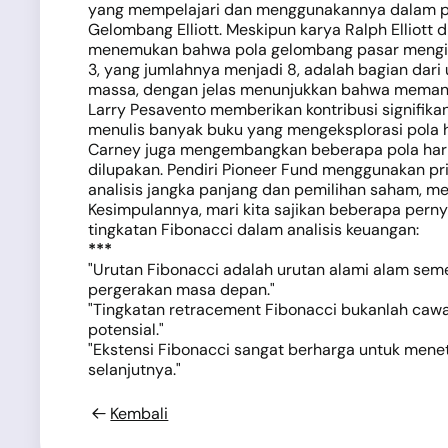
yang mempelajari dan menggunakannya dalam pek
Gelombang Elliott. Meskipun karya Ralph Elliott
menemukan bahwa pola gelombang pasar mengikut
3, yang jumlahnya menjadi 8, adalah bagian dari
massa, dengan jelas menunjukkan bahwa memang 
Larry Pesavento memberikan kontribusi signifik
menulis banyak buku yang mengeksplorasi pola h
Carney juga mengembangkan beberapa pola harmonis
dilupakan. Pendiri Pioneer Fund menggunakan pr
analisis jangka panjang dan pemilihan saham, m
Kesimpulannya, mari kita sajikan beberapa per
tingkatan Fibonacci dalam analisis keuangan:
***
"Urutan Fibonacci adalah urutan alami alam se
pergerakan masa depan."
"Tingkatan retracement Fibonacci bukanlah caw
potensial."
"Ekstensi Fibonacci sangat berharga untuk men
selanjutnya."
Kembali