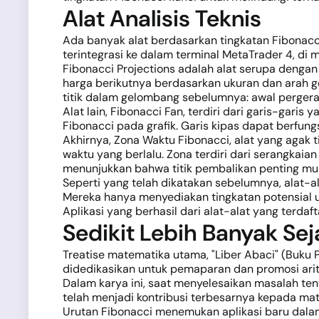
Alat Analisis Teknis
Ada banyak alat berdasarkan tingkatan Fibonacci
terintegrasi ke dalam terminal MetaTrader 4, di 
Fibonacci Projections adalah alat serupa deng
harga berikutnya berdasarkan ukuran dan arah 
titik dalam gelombang sebelumnya: awal pergerakan
Alat lain, Fibonacci Fan, terdiri dari garis-gari
Fibonacci pada grafik. Garis kipas dapat berfungs
Akhirnya, Zona Waktu Fibonacci, alat yang agak 
waktu yang berlalu. Zona terdiri dari serangkaia
menunjukkan bahwa titik pembalikan penting mu
Seperti yang telah dikatakan sebelumnya, alat-al
Mereka hanya menyediakan tingkatan potensial
Aplikasi yang berhasil dari alat-alat yang terda
Sedikit Lebih Banyak Se
Treatise matematika utama, "Liber Abaci" (Buku P
didedikasikan untuk pemaparan dan promosi arit
Dalam karya ini, saat menyelesaikan masalah t
telah menjadi kontribusi terbesarnya kepada ma
Urutan Fibonacci menemukan aplikasi baru dal