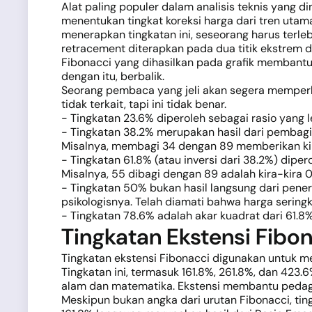
Alat paling populer dalam analisis teknis yang 
menentukan tingkat koreksi harga dari tren uta
menerapkan tingkatan ini, seseorang harus terleb
retracement diterapkan pada dua titik ekstrem 
Fibonacci yang dihasilkan pada grafik membantu
dengan itu, berbalik.
Seorang pembaca yang jeli akan segera memperh
tidak terkait, tapi ini tidak benar.
- Tingkatan 23.6% diperoleh sebagai rasio yang 
- Tingkatan 38.2% merupakan hasil dari pembagi
Misalnya, membagi 34 dengan 89 memberikan kir
- Tingkatan 61.8% (atau inversi dari 38.2%) di
Misalnya, 55 dibagi dengan 89 adalah kira-kira 0
- Tingkatan 50% bukan hasil langsung dari pener
psikologisnya. Telah diamati bahwa harga seringk
- Tingkatan 78.6% adalah akar kuadrat dari 61.8%
Tingkatan Ekstensi Fibo
Tingkatan ekstensi Fibonacci digunakan untuk me
Tingkatan ini, termasuk 161.8%, 261.8%, dan 423
alam dan matematika. Ekstensi membantu pedagan
Meskipun bukan angka dari urutan Fibonacci, ting