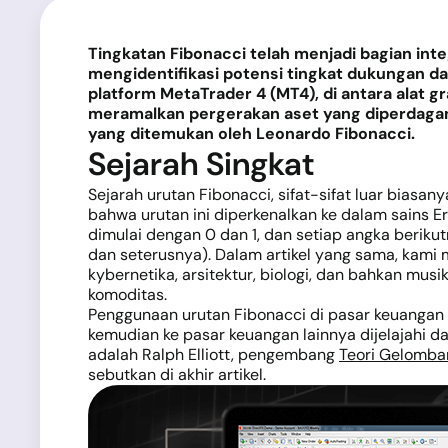
Tingkatan Fibonacci telah menjadi bagian int
mengidentifikasi potensi tingkat dukungan da
platform MetaTrader 4 (MT4), di antara alat
meramalkan pergerakan aset yang diperdagang
yang ditemukan oleh Leonardo Fibonacci.
Sejarah Singkat
Sejarah urutan Fibonacci, sifat-sifat luar biasa
bahwa urutan ini diperkenalkan ke dalam sains Er
dimulai dengan 0 dan 1, dan setiap angka berikutnya
dan seterusnya). Dalam artikel yang sama, kami m
kybernetika, arsitektur, biologi, dan bahkan mu
komoditas.
Penggunaan urutan Fibonacci di pasar keuangan bu
kemudian ke pasar keuangan lainnya dijelajahi 
adalah Ralph Elliott, pengembang
Teori Gelomban
sebutkan di akhir artikel.