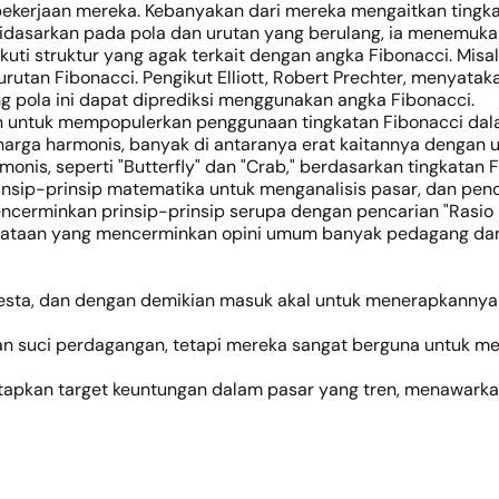
erjaan mereka. Kebanyakan dari mereka mengaitkan tingkat
 didasarkan pada pola dan urutan yang berulang, ia menemukan
i struktur yang agak terkait dengan angka Fibonacci. Misa
 urutan Fibonacci. Pengikut Elliott, Robert Prechter, menyat
pola ini dapat diprediksi menggunakan angka Fibonacci.
an untuk mempopulerkan penggunaan tingkatan Fibonacci dalam
arga harmonis, banyak di antaranya erat kaitannya dengan ur
, seperti "Butterfly" dan "Crab," berdasarkan tingkatan Fibo
insip-prinsip matematika untuk menganalisis pasar, dan pen
encerminkan prinsip-prinsip serupa dengan pencarian "Rasio
nyataan yang mencerminkan opini umum banyak pedagang dan a
mesta, dan dengan demikian masuk akal untuk menerapkanny
an suci perdagangan, tetapi mereka sangat berguna untuk m
etapkan target keuntungan dalam pasar yang tren, menawarka