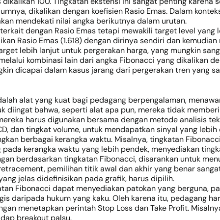
dikalikan 100. Tingkatan ekstensi ini sangat penting karena 
lumnya, dikalikan dengan koefisien Rasio Emas. Dalam kontek
kan mendekati nilai angka berikutnya dalam urutan.
rkait dengan Rasio Emas tetapi mewakili target level yang le
ikan Rasio Emas (1.618) dengan dirinya sendiri dan kemudi
arget lebih lanjut untuk pergerakan harga, yang mungkin sang
elalui kombinasi lain dari angka Fibonacci yang dikalikan de
gkin dicapai dalam kasus jarang dari pergerakan tren yang sa
dalah alat yang kuat bagi pedagang berpengalaman, menawar
 diingat bahwa, seperti alat apa pun, mereka tidak memberik
mereka harus digunakan bersama dengan metode analisis tekni
ACD, dan tingkat volume, untuk mendapatkan sinyal yang lebih
n berbagai kerangka waktu. Misalnya, tingkatan Fibonacci y
 pada kerangka waktu yang lebih pendek, menyediakan tingkat
berdasarkan tingkatan Fibonacci, disarankan untuk menungg
retracement, pemilihan titik awal dan akhir yang benar sangat
g jelas didefinisikan pada grafik, harus dipilih.
an Fibonacci dapat menyediakan patokan yang berguna, pas
logis daripada hukum yang kaku. Oleh karena itu, pedagang ha
engan menetapkan perintah Stop Loss dan Take Profit. Misalnya
adap breakout palsu.