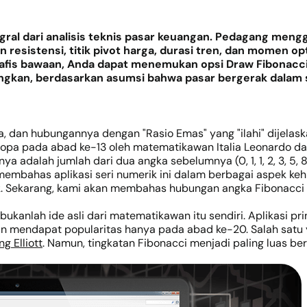
egral dari analisis teknis pasar keuangan. Pedagang men
n resistensi, titik pivot harga, durasi tren, dan momen 
 grafis bawaan, Anda dapat menemukan opsi Draw Fibonacc
kan, berdasarkan asumsi bahwa pasar bergerak dalam si
nya, dan hubungannya dengan "Rasio Emas" yang "ilahi" dijela
opa pada abad ke-13 oleh matematikawan Italia Leonardo dari 
 adalah jumlah dari dua angka sebelumnya (0, 1, 1, 2, 3, 5, 8, 13
embahas aplikasi seri numerik ini dalam berbagai aspek kehid
sik. Sekarang, kami akan membahas hubungan angka Fibonacci 
kanlah ide asli dari matematikawan itu sendiri. Aplikasi pri
dan mendapat popularitas hanya pada abad ke-20. Salah satu
g Elliott
. Namun, tingkatan Fibonacci menjadi paling luas be