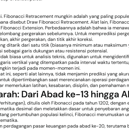
. Fibonacci Retracement mungkin adalah yang paling populer
mana disebut Draw Fibonacci Retracement. Alat lain, Fibonacci
an Fibonacci Extension. Perbedaannya adalah bahwa ia mena
gelombang pergerakan sebelumnya. Untuk memprediksi perge
, akhir pergerakan, dan titik akhir koreksi.
s yang ditarik dari satu titik (biasanya minimum atau maksimum
i sebagai garis dukungan atau resistensi potensial.
tidak biasa untuk analisis teknis, digunakan untuk mengiden
n garis vertikal yang ditempatkan pada interval waktu tertent
ngkin terjadi pada momen-momen ini.
at ini, seperti alat lainnya, tidak menjamin prediksi yang a
 untuk dipertimbangkan saat merencanakan operasi perdag
ftar memerlukan latihan, kesabaran, disiplin, dan pemahaman
jarah: Dari Abad ke-13 hingga 
erhitungan), ditulis oleh Fibonacci pada tahun 1202, dengan e
matika desimal dan meletakkan dasar untuk penyebaran angk
entang pertumbuhan populasi kelinci, Fibonacci merumuskan
tematika.
am perdagangan pasar keuangan pada abad ke-20, terutama 