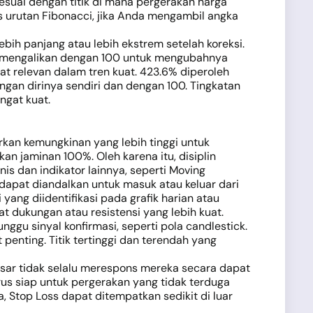
sesuai dengan titik di mana pergerakan harga
s urutan Fibonacci, jika Anda mengambil angka
bih panjang atau lebih ekstrem setelah koreksi.
an mengalikan dengan 100 untuk mengubahnya
at relevan dalam tren kuat. 423.6% diperoleh
ngan dirinya sendiri dan dengan 100. Tingkatan
ngat kuat.
kan kemungkinan yang lebih tinggi untuk
an jaminan 100%. Oleh karena itu, disiplin
s dan indikator lainnya, seperti Moving
 dapat diandalkan untuk masuk atau keluar dari
ang diidentifikasi pada grafik harian atau
 dukungan atau resistensi yang lebih kuat.
u sinyal konfirmasi, seperti pola candlestick.
 penting. Titik tertinggi dan terendah yang
ar tidak selalu merespons mereka secara dapat
rus siap untuk pergerakan yang tidak terduga
, Stop Loss dapat ditempatkan sedikit di luar