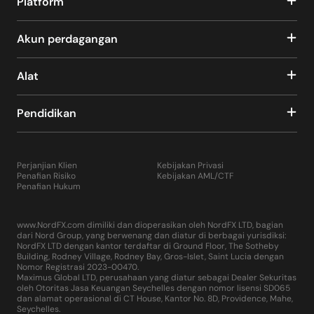
Platform
Akun perdagangan
Alat
Pendidikan
Perjanjian Klien
Kebijakan Privasi
Penafian Risiko
Kebijakan AML/CTF
Penafian Hukum
www.NordFX.com dimiliki dan dioperasikan oleh NordFX LTD, bagian
dari Nord Group, yang berwenang dan diatur di berbagai yurisdiksi:
NordFX LTD dengan kantor terdaftar di Ground Floor, The Sotheby
Building, Rodney Village, Rodney Bay, Gros-Islet, Saint Lucia dengan
Nomor Registrasi 2023-00470.
Maximus Global LTD, perusahaan yang diatur sebagai Dealer Sekuritas
oleh Otoritas Jasa Keuangan Seychelles dengan nomor lisensi SD065
dan alamat operasional di CT House, Kantor No. 8D, Providence, Mahe,
Seychelles.