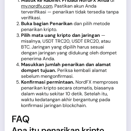
Masuk ke Kabinet Pribadi NordFX Anda
di
my.nordfx.com
. Pastikan akun Anda
terverifikasi — penarikan tidak tersedia tanpa
verifikasi.
Buka bagian Penarikan
dan pilih metode
penarikan kripto.
Pilih mata uang kripto dan jaringan
—
misalnya, USDT TRC20, USDT ERC20, atau
BTC. Jaringan yang dipilih harus sesuai
dengan jaringan yang didukung oleh dompet
penerima Anda.
Masukkan jumlah penarikan dan alamat
dompet tujuan.
Periksa kembali alamat
sebelum mengonfirmasi.
Konfirmasi permintaan.
NordFX memproses
penarikan kripto secara otomatis, biasanya
dalam waktu sekitar 10 detik. Setelah itu,
waktu kedatangan akhir bergantung pada
konfirmasi jaringan blockchain.
FAQ
Apa itu penarikan kripto