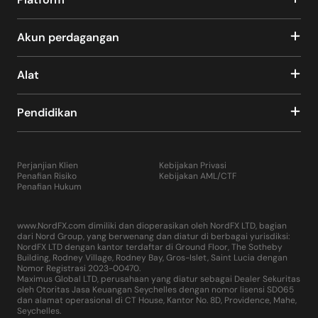
Akun perdagangan
Alat
Pendidikan
Perjanjian Klien
Kebijakan Privasi
Penafian Risiko
Kebijakan AML/CTF
Penafian Hukum
www.NordFX.com dimiliki dan dioperasikan oleh NordFX LTD, bagian
dari Nord Group, yang berwenang dan diatur di berbagai yurisdiksi:
NordFX LTD dengan kantor terdaftar di Ground Floor, The Sotheby
Building, Rodney Village, Rodney Bay, Gros-Islet, Saint Lucia dengan
Nomor Registrasi 2023-00470.
Maximus Global LTD, perusahaan yang diatur sebagai Dealer Sekuritas
oleh Otoritas Jasa Keuangan Seychelles dengan nomor lisensi SD065
dan alamat operasional di CT House, Kantor No. 8D, Providence, Mahe,
Seychelles.