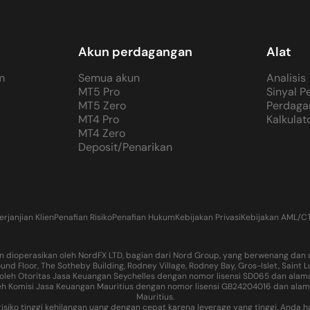
Akun perdagangan
Alat
m
Semua akun
Analisis
MT5 Pro
Sinyal 
MT5 Zero
Perdaga
MT4 Pro
Kalkulat
MT4 Zero
Deposit/Penarikan
erjanjian Klien
Penafian Risiko
Penafian Hukum
Kebijakan Privasi
Kebijakan AML/C
 dioperasikan oleh NordFX LTD, bagian dari Nord Group, yang berwenang dan di
und Floor, The Sotheby Building, Rodney Village, Rodney Bay, Gros-Islet, Saint
oleh Otoritas Jasa Keuangan Seychelles dengan nomor lisensi SD065 dan alamat 
h Komisi Jasa Keuangan Mauritius dengan nomor lisensi GB24204016 dan alamat te
Mauritius.
i risiko tinggi kehilangan uang dengan cepat karena leverage yang tinggi. A