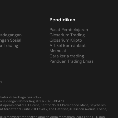
Pendidikan
Pusat Pembelajaran
Perdagangan
Glosarium Trading
ngan Sosial
Glosarium Kripto
or Trading
Artikel Bermanfaat
Memulai
Cara kerja trading
Panduan Trading Emas
TF
atur di berbagai yurisdiksi:
 Lucia dengan Nomor Registrasi 2023-00470.
operasional di CT House, Kantor No. 8D, Providence, Mahe, Seychelles.
rdaftar di Suite 201, Level 2, The Catalyst, 40 Silicon Avenue, Ebene,
nda harus mempertimbangkan apakah Anda memahami cara kerja CFD dan