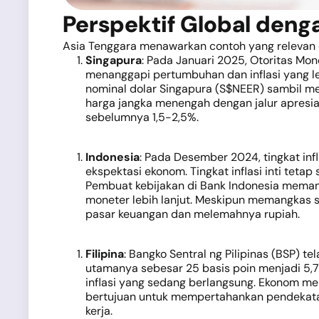
Perspektif Global denga
Asia Tenggara menawarkan contoh yang relevan d
Singapura
: Pada Januari 2025, Otoritas Mo
menanggapi pertumbuhan dan inflasi yang leb
nominal dolar Singapura (S$NEER) sambil mem
harga jangka menengah dengan jalur apresiasi
sebelumnya 1,5-2,5%.
Indonesia
: Pada Desember 2024, tingkat inf
ekspektasi ekonom. Tingkat inflasi inti tetap
Pembuat kebijakan di Bank Indonesia mema
moneter lebih lanjut. Meskipun memangkas s
pasar keuangan dan melemahnya rupiah.
Filipina
: Bangko Sentral ng Pilipinas (BSP) 
utamanya sebesar 25 basis poin menjadi 5,
inflasi yang sedang berlangsung. Ekonom me
bertujuan untuk mempertahankan pendekatan
kerja.