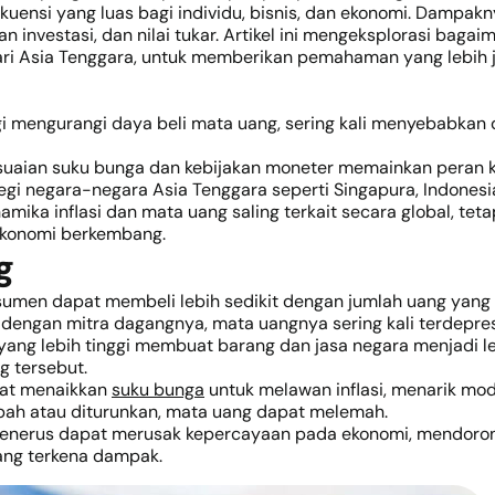
sekuensi yang luas bagi individu, bisnis, dan ekonomi. Dampa
n investasi, dan nilai tukar. Artikel ini mengeksplorasi bag
ari Asia Tenggara, untuk memberikan pemahaman yang lebih je
nggi mengurangi daya beli mata uang, sering kali menyebabkan
suaian suku bunga dan kebijakan moneter memainkan peran k
tegi negara-negara Asia Tenggara seperti Singapura, Indonesia,
namika inflasi dan mata uang saling terkait secara global, te
 ekonomi berkembang.
g
onsumen dapat membeli lebih sedikit dengan jumlah uang yang 
 dengan mitra dagangnya, mata uangnya sering kali terdepresia
 yang lebih tinggi membuat barang dan jasa negara menjadi l
 tersebut.
apat menaikkan
suku bunga
untuk melawan inflasi, menarik mo
rubah atau diturunkan, mata uang dapat melemah.
-menerus dapat merusak kepercayaan pada ekonomi, mendoron
ang terkena dampak.