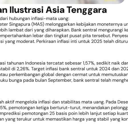
n Ilustrasi Asia Tenggara
ari hubungan inflasi-mata uang:
neter Singapura (MAS) melonggarkan kebijakan moneternya un
ih lambat dari yang diharapkan. Bank sentral mengurangi kemi
pertahankan lebar dan tingkat pusat pita tersebut. Penyesu
 yang moderat. Perkiraan inflasi inti untuk 2025 telah ditur
lasi tahunan Indonesia tercatat sebesar 1,57%, sedikit naik d
 stabil di 2,26%. Target inflasi bank sentral untuk 2024 dan 
ntau perkembangan global dengan cermat untuk memutuskan 
uku bunga pada bulan September, bank sentral telah menghent
telah aktif mengelola inflasi dan stabilitas mata uang. Pada 
75%, pemotongan ketiga berturut-turut, menandakan pelongg
mprediksi pemotongan 25 basis poin lebih lanjut setiap ku
 yang terukur untuk memastikan harga yang stabil yang ko