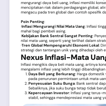
mengurangi daya beli uang, inflasi memiliki kon
menciptakan riak dalam perdagangan global, alira
mengacu pada tren global dan contoh spesifik d
Poin Penting
:
·
Inflasi Mengurangi Nilai Mata Uang
: Inflasi ti
mahal bagi pembeli asing.
·
Kebijakan Bank Sentral Sangat Penting
: Penye
nilai mata uang, seperti yang terlihat dalam stra
·
Tren Global Mempengaruhi Ekonomi Lokal
: Di
strategi dan tantangan unik yang dihadapi oleh
Nexus Inflasi-Mata Uan
Inflasi mengikis daya beli mata uang, artinya k
mengalami inflasi yang lebih tinggi dibandingkan
Daya Beli yang Berkurang
: Harga domestik
pada penurunan permintaan untuk mata uang
Penyesuaian Suku Bunga
: Bank sentral d
Sebaliknya, jika suku bunga tetap tidak be
Kepercayaan Investor
: Inflasi yang terus
stabil, sehingga mendepresiasi mata uang y