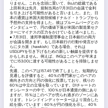
りません。これを念頭に置いて、BoJの総裁である
上田和夫は先月、規制当局が7月31日の会議で金利
を引き上げる可能性があると言いました。また、日
本の通貨は米国大統領候補ドナルド・トランプから
予想外の支持を得ました。彼はブルームバーグとの
インタビューで、円の価値下落が米国の製造業セク
ターにマイナスの圧力をかけていると述べました。
● 7月31日、連邦準備制度理事会と日本銀行の両方
が会議を開きます。もし日本銀行の行動や発言がさ
らにタカ派（hawkish）である場合、それは
USD/JPYを引き下げるための新しい触媒を提供する
かもしれません。例えば、INGはこのペアが年末ま
でに153.00に達する可能性があることを排除しませ
ん。
先週、このペアは157.45で終了しました。短期的な
見通しを評価すると、40％の専門家がこのペアの
南向きの方向と円の強化に投票しており、残りの
60％は中立の立場を取っています。D1チャートの
オシレーターの中で、100％が日本通貨の側にあり
ますが、15％はこのペアが売られ過ぎのゾーンにあ
ります。トレンドインディケーターはより混合した
絵を描いています：60％が円の強化を示し、40％