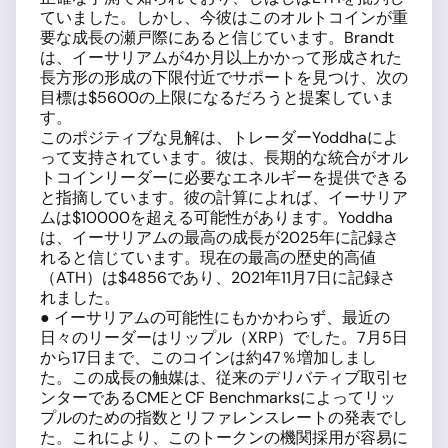
ていました。しかし、今彼はこのオルトコインが重
要な成長の瀬戸際にあると信じています。Brandt
は、イーサリアムが4か月以上かかって形成された
長方形の形成の下限付近でサポートを見つけ、次の
目標は$5600の上限になるだろうと提案していま
す。
このポジティブな見解は、トレーダーYoddhaによ
って支持されています。彼は、長期的な統合がオル
トコインリーダーに必要なエネルギーを提供できる
と指摘しています。彼の計算によれば、イーサリア
ムは$10000を超える可能性があります。Yoddha
は、イーサリアムの最高の成長が2025年に記録さ
れると信じています。現在の最高の歴史的高値
（ATH）は$4856であり、2021年11月7日に記録さ
れました。
● イーサリアムの可能性にもかかわらず、最近の
日々のリーダーはリップル（XRP）でした。7月5日
から17日まで、このコインは約47％増加しまし
た。この成長の触媒は、従来のデリバティブ取引セ
ンターであるCMEとCF Benchmarksによってリッ
プルのための指数とリファレンスレートの発表でし
た。これにより、このトークンの機関採用が容易に