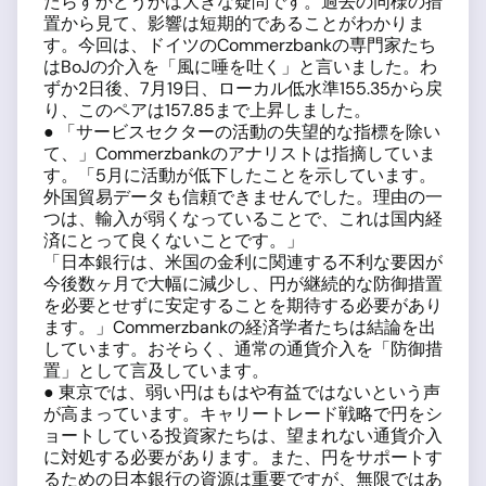
たらすかどうかは大きな疑問です。過去の同様の措
置から見て、影響は短期的であることがわかりま
す。今回は、ドイツのCommerzbankの専門家たち
はBoJの介入を「風に唾を吐く」と言いました。わ
ずか2日後、7月19日、ローカル低水準155.35から戻
り、このペアは157.85まで上昇しました。
● 「サービスセクターの活動の失望的な指標を除い
て、」Commerzbankのアナリストは指摘していま
す。「5月に活動が低下したことを示しています。
外国貿易データも信頼できませんでした。理由の一
つは、輸入が弱くなっていることで、これは国内経
済にとって良くないことです。」
「日本銀行は、米国の金利に関連する不利な要因が
今後数ヶ月で大幅に減少し、円が継続的な防御措置
を必要とせずに安定することを期待する必要があり
ます。」Commerzbankの経済学者たちは結論を出
しています。おそらく、通常の通貨介入を「防御措
置」として言及しています。
● 東京では、弱い円はもはや有益ではないという声
が高まっています。キャリートレード戦略で円をシ
ョートしている投資家たちは、望まれない通貨介入
に対処する必要があります。また、円をサポートす
るための日本銀行の資源は重要ですが、無限ではあ