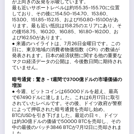
が上向きの反発を示唆しています。
最も近いサポートレベルは約155.35-155.70に位置
しており、その後に154.50-154.70、153.60、
153.00、151.85-152.15、および150.80-151.00があ
ります。最も近い抵抗は158.25のエリアにあり、そ
の後158.75、160.20、160.85、161.80-162.00、お
よび162.50があります。
● 来週のハイライトは、7月26日金曜日です。この
日に、東京地域の消費者物価指数（CPI）の数値が
発表されます。日本の経済状態に関する他の重要な
マクロ経済データの公開は、今後数日間に期待され
ていません。
暗号通貨：驚き - 1
週間で3700
億ドルの市場価値の
増加
● 今週、ビットコインは65000ドルを超え、最高
で67490ドルに達しました。これは6月17日に取引
されていたレベルです。その後、ドイツ政府が警察
によって押収された暗号通貨を売却し始め、
BTC/USDを引き下げました。最近の日々、ドイツ
は約30億ドルの価値で50000 BTCを売却し、その
中の最後のバッチ3846 BTCが7月12日に売却されま
した。