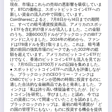
現在、市場はこれらの売却の悪影響を吸収していま
す。BTCの価格は、スポットビットコインETFへの
新しい資金の流入の中で回復しています。
CoinSharesによると、7月8日から14日までの期間
に、すべての暗号通貨投資商品、アメリカのスポッ
トETFを含む約17億ドルが流入しました。この金額
のうち、2億6000万ドルがブラックロックのIBITフ
ァンドに入りました。2024年の初めから、ファン
ドは178億ドルを受け取りました。これは、暗号通
貨の前回の強気市場のピークであった2021年の総
額を超えています。アメリカのビットコインETFだ
けでなく、香港のビットコインETFも流入を見てお
り、7月15日には3700万ドルの記録を集めました。
● スポットビットコインETFへの流入を評価しなが
ら、ブラックロックのCEOラリー・フィンクは
CNBCでビットコインが恐怖の時期に投資するのに
適した合法的な金融商品であると発表しました。フ
ィンクは「私は誇り高い懐疑論者でしたが、[ビッ
トコイン]を研究し、学びました」と認め、今では
この資産について間違っていたことを認めました。
ブラックロックのトップは、最初の暗号通貨が「ど
の国の管理下にもない」ものに投資する機会を提供