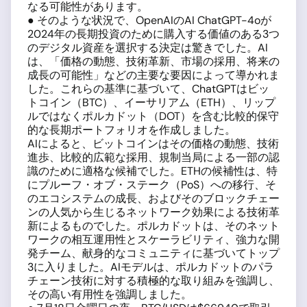
なる可能性があります。
● そのような状況で、OpenAIのAI ChatGPT-4oが
2024年の長期投資のために購入する価値のある3つ
のデジタル資産を選択する決定は驚きでした。AI
は、「価格の動態、技術革新、市場の採用、将来の
成長の可能性」などの主要な要因によって導かれま
した。これらの基準に基づいて、ChatGPTはビッ
トコイン（BTC）、イーサリアム（ETH）、リップ
ルではなくポルカドット（DOT）を含む比較的保守
的な長期ポートフォリオを作成しました。
AIによると、ビットコインはその価格の動態、技術
進歩、比較的広範な採用、規制当局による一部の認
識のために適格な候補でした。ETHの候補性は、特
にプルーフ・オブ・ステーク（PoS）への移行、そ
のエコシステムの成長、およびそのブロックチェー
ンの人気から生じるネットワーク効果による技術革
新によるものでした。ポルカドットは、そのネット
ワークの相互運用性とスケーラビリティ、強力な開
発チーム、献身的なコミュニティに基づいてトップ
3に入りました。AIモデルは、ポルカドットのパラ
チェーン技術に対する積極的な取り組みを強調し、
その高い有用性を強調しました。