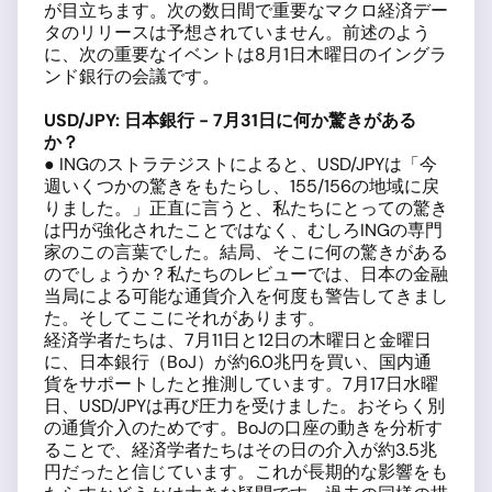
が目立ちます。次の数日間で重要なマクロ経済デー
タのリリースは予想されていません。前述のよう
に、次の重要なイベントは8月1日木曜日のイングラ
ンド銀行の会議です。
USD/JPY:
日本銀行 - 7
月31
日に何か驚きがある
か？
● INGのストラテジストによると、USD/JPYは「今
週いくつかの驚きをもたらし、155/156の地域に戻
りました。」正直に言うと、私たちにとっての驚き
は円が強化されたことではなく、むしろINGの専門
家のこの言葉でした。結局、そこに何の驚きがある
のでしょうか？私たちのレビューでは、日本の金融
当局による可能な通貨介入を何度も警告してきまし
た。そしてここにそれがあります。
経済学者たちは、7月11日と12日の木曜日と金曜日
に、日本銀行（BoJ）が約6.0兆円を買い、国内通
貨をサポートしたと推測しています。7月17日水曜
日、USD/JPYは再び圧力を受けました。おそらく別
の通貨介入のためです。BoJの口座の動きを分析す
ることで、経済学者たちはその日の介入が約3.5兆
円だったと信じています。これが長期的な影響をも