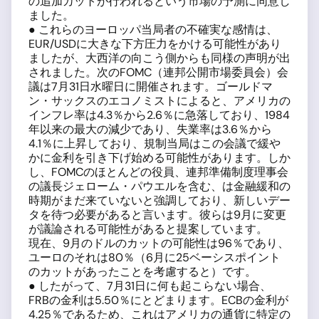
の追加カットが行われるという市場の予測に同意し
ました。
● これらのヨーロッパ当局者の不確実な感情は、
EUR/USDに大きな下方圧力をかける可能性があり
ましたが、大西洋の向こう側からも同様の声明が出
されました。次のFOMC（連邦公開市場委員会）会
議は7月31日水曜日に開催されます。ゴールドマ
ン・サックスのエコノミストによると、アメリカの
インフレ率は4.3％から2.6％に急落しており、1984
年以来の最大の減少であり、失業率は3.6％から
4.1％に上昇しており、規制当局はこの会議で緩や
かに金利を引き下げ始める可能性があります。しか
し、FOMCのほとんどの役員、連邦準備制度理事会
の議長ジェローム・パウエルを含む、は金融緩和の
時期がまだ来ていないと強調しており、新しいデー
タを待つ必要があると言います。彼らは9月に変更
が議論される可能性があると提案しています。
現在、9月のドルのカットの可能性は96％であり、
ユーロのそれは80％（6月に25ベーシスポイント
のカットがあったことを考慮すると）です。
● したがって、7月31日に何も起こらない場合、
FRBの金利は5.50％にとどまります。ECBの金利が
4.25％であるため、これはアメリカの通貨に特定の