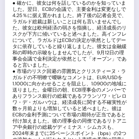
● 確かに、彼女は何を話しているのかを知っていま
した。翌日、ECBの会議で、主要金利は変更なしで
4.25％に据え置かれました。終了後の記者会見で、
ラガルド総裁は新しいことは何も言いませんでし
た。彼女は欧州経済の弱さを指摘し、経済成長のリ
スクが下方に傾いていると述べました。高インフレ
について、ラガルドはECBの決定が依然としてデー
タに依存していると繰り返しました。彼女は金融緩
和の即時の示唆をしませんでしたが、9月12日の理
事会会議で金利決定が依然として「オープン」であ
ると言いました。
● 市場のリスク回避の雰囲気とクリスティーヌ・ラ
ガルドの不明瞭で曖昧なコメントは、EUR/USDを
1.1000に向かわせることを阻止し、1.0900の地域に
送りました。金曜日の朝、ECB理事会のメンバーで
ありフランス銀行の総裁であるフランソワ・ビレロ
ワ・デ・ガルハウは、経済成長に関する不確実性が
数ヶ月前よりも増加していると述べました。彼は
ECBの金利予測について市場の期待が正当であると
付け加えました。彼の理事会の同僚であるリトアニ
ア中央銀行の総裁ゲディミナス・シムカスも、
2024年末までに25ベーシスポイント（bps）の2つ