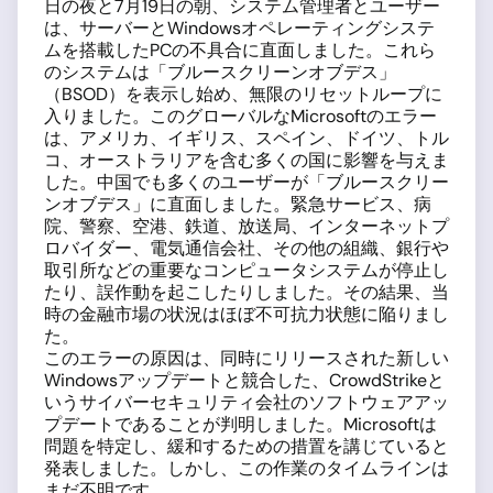
日の夜と7月19日の朝、システム管理者とユーザー
は、サーバーとWindowsオペレーティングシステ
ムを搭載したPCの不具合に直面しました。これら
のシステムは「ブルースクリーンオブデス」
（BSOD）を表示し始め、無限のリセットループに
入りました。このグローバルなMicrosoftのエラー
は、アメリカ、イギリス、スペイン、ドイツ、トル
コ、オーストラリアを含む多くの国に影響を与えま
した。中国でも多くのユーザーが「ブルースクリー
ンオブデス」に直面しました。緊急サービス、病
院、警察、空港、鉄道、放送局、インターネットプ
ロバイダー、電気通信会社、その他の組織、銀行や
取引所などの重要なコンピュータシステムが停止し
たり、誤作動を起こしたりしました。その結果、当
時の金融市場の状況はほぼ不可抗力状態に陥りまし
た。
このエラーの原因は、同時にリリースされた新しい
Windowsアップデートと競合した、CrowdStrikeと
いうサイバーセキュリティ会社のソフトウェアアッ
プデートであることが判明しました。Microsoftは
問題を特定し、緩和するための措置を講じていると
発表しました。しかし、この作業のタイムラインは
まだ不明です。