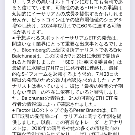
り、リスクの高いオルトコインに対しても有利であ
ると信じています。可能性のあるETH ETFの承認は
短期的にイーサリアムの成長を提供するかもしれま
せんが、ビットコインはその総市場価値のシェアを
増やし続け、2024年12月までに60％に達する可能
性があります。
● 予想されるスポットイーサリアムETFの発売は、
間違いなく業界にとって重要な出来事となるでしょ
う。Bloombergの上級取引所アナリストであるEric
Balchunasは、この取引が7月23日に米国で開始さ
れると報告しました。「SEC（証券取引委員会）は
最終的に水曜日[7月17日]に発行者に連絡し、最終
的なS-1フォームを返却するよう求め、7月23日火
曜日の発売のための効力[承認]を求めました」とア
ナリストは書いています。彼は「最後の瞬間の予期
しない問題」の不在に依存していると警告しまし
た。Balchunasの情報は、2つの可能なETH ETF発
行者の情報源によって確認されました。
● Factor LLCのトップであるPeter Brandtは、ETH
ETF取引の発売前にイーサリアムに関する予測を提
供しました。以前、この有名なトレーダーとアナリ
ストは、2018年の暗号冬や他の多くの市場動向の
正確な予測で知られており、しばしばETHを批判し