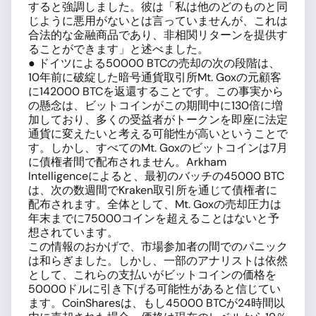
すると強調しました。彼は「私は他のどのものと同
じように悪用がないとは言っていませんが、これは
合法的な金融商品であり、非相関リターンを提供す
ることができます」と述べました。
● ドイツによる50000 BTCの売却の次の段階は、
10年前に破綻した暗号通貨取引所Mt. Goxの元顧客
に142000 BTCを返還することです。この事実から
の懸念は、ビットコインがこの期間中に130倍に増
加しており、多くの受益者がトークンを即座に法定
通貨に変えたいと考える可能性が高いということで
す。しかし、すべてのMt. Goxのビットコインは7月
に債権者間で配布されません。Arkham
Intelligenceによると、最初のバッチの45000 BTC
は、次の数週間でKraken取引所を通じて債権者に
配布されます。全体として、Mt. Goxの売却圧力は
年末までに75000コインを超えることはないと予
想されています。
この情報のおかげで、市場参加者の間でのパニック
は和らぎました。しかし、一部のアナリストは依然
として、これらの支払いがビットコインの価格を
50000ドルに引き下げる可能性があると信じてい
ます。CoinSharesは、もし45000 BTCが24時間以