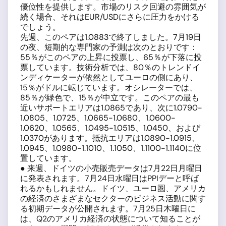
優位性を提供します。市場のリスク回避の雰囲気が
続く場合、それはEUR/USDにさらに圧力をかける
でしょう。
先週、このペアは1.0883で終了しました。7月19日
の夜、短期的な専門家の予測は次のとおりです：
55％がこのペアの上昇に投票し、65％が下落に投
票しています。技術分析では、80％のトレンドイ
ンディケーターが依然としてユーロの側にあり、
15％がドルに転じています。オシレーターでは、
85％が緑色で、15％が中立です。このペアの最も
近いサポートエリアは1.0865であり、次に1.0790-
1.0805、1.0725、1.0665-1.0680、1.0600-
1.0620、1.0565、1.0495-1.0515、1.0450、および
1.0370があります。抵抗エリアは1.0890-1.0915、
1.0945、1.0980-1.1010、1.1050、1.1100-1.1140に位
置しています。
● 来週、ドイツの小売販売データは7月22日月曜日
に発表されます。7月24日水曜日はPPIデーと呼ば
れるかもしれません。ドイツ、ユーロ圏、アメリカ
の経済のさまざまなセクターのビジネス活動に関す
る初期データが公開されます。7月25日木曜日に
は、Q2のアメリカ経済の状態について知ることが