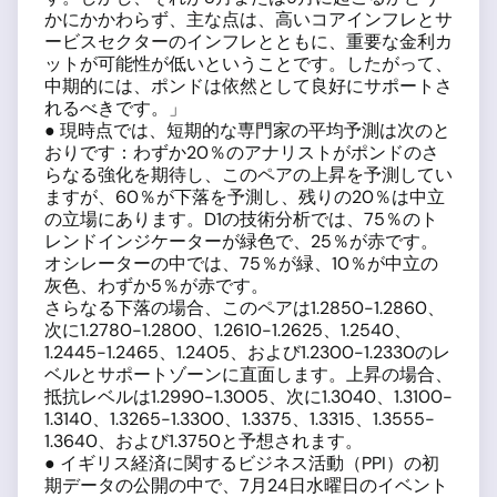
かにかかわらず、主な点は、高いコアインフレとサ
ービスセクターのインフレとともに、重要な金利カ
ットが可能性が低いということです。したがって、
中期的には、ポンドは依然として良好にサポートさ
れるべきです。」
● 現時点では、短期的な専門家の平均予測は次のと
おりです：わずか20％のアナリストがポンドのさ
らなる強化を期待し、このペアの上昇を予測してい
ますが、60％が下落を予測し、残りの20％は中立
の立場にあります。D1の技術分析では、75％のト
レンドインジケーターが緑色で、25％が赤です。
オシレーターの中では、75％が緑、10％が中立の
灰色、わずか5％が赤です。
さらなる下落の場合、このペアは1.2850-1.2860、
次に1.2780-1.2800、1.2610-1.2625、1.2540、
1.2445-1.2465、1.2405、および1.2300-1.2330のレ
ベルとサポートゾーンに直面します。上昇の場合、
抵抗レベルは1.2990-1.3005、次に1.3040、1.3100-
1.3140、1.3265-1.3300、1.3375、1.3315、1.3555-
1.3640、および1.3750と予想されます。
● イギリス経済に関するビジネス活動（PPI）の初
期データの公開の中で、7月24日水曜日のイベント