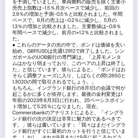
を予測していました。車両燃料の販売を除く主要小
売売上指数は-1.5％月次ベースで減少し、前回の
2.9％の増加と予測-0.5％と比較されました。年間
ベースで、6月の売上は-0.2％に減少し、5月の
1.3％の増加と比較されました。主要数値は-0.8％
年間ベースで減少し、前月の+1.2％と比較されまし
た。
● これらのデータの光の中で、ポンドは価値を失い
始め、GBP/USDは先週1.2912で終了しました。シン
ガポールのUOB銀行の専門家は、「上昇モメンタ
ムはかなり弱まっており、このペアの上昇は終了し
た」と信じています。彼らによると、「ポンドはお
そらく調整フェーズに入り、しばらくの間1.2850と
1.3020の間で取引されるでしょう。」
もちろん、イングランド銀行の8月1日の会議で何が
起こるかに多くが依存します。最後の金利変更は1
年前の2023年8月3日に行われ、25ベーシスポイン
ト増加して5.25％になりました。現在、
Commerzbankのアナリストによると、「イングラ
ンド銀行の次の決定は非常に魅力的であるべきで
す。」彼らは書いています：「我々はまだイングラ
ンド銀行がすぐに最初のカットを行うと信じていま
す。しかし、それが8月または9月に起こるかどう