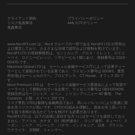
クライアント契約
プライバシーポリシー
リスク免責事項
AML/CTFポリシー
免責事項
www.NordFX.com は、Nord グループの一部である NordFX LTD が所有お
よび運営しており、さまざまな法域で認可および規制を受けています。
NordFX LTD の登録事務所は、セントルシア、グロス・イレット、ロドニ
ーベイ、ロドニービレッジ、ソザビービル 1 階にあり、登録番号は 2023-
00470 です。
Maximus Global LTD は、セーシェル金融サービス庁によって証券ディー
ラーとして規制されている企業であり、ライセンス番号は SD065、運営
所在地はセーシェルのマヘ、プロビデンス、CT House、オフィス 8D で
す。
Nord Premium LTD は、モーリシャス金融サービス委員会によって投資デ
ィーラーとして規制されている企業で、ライセンス番号は GB24204016、
登録住所はモーリシャス、エベン、シリコンアベニュー 40 番地、The
Catalyst、2 階、スイート 201 です。
リスク警告: CFDは複雑な金融商品であり、高いレバレッジにより急速に資
金を失うリスクが高いです。CFDの仕組みを理解し、資金を失う高いリス
クを負う余裕があるかどうかを検討する必要があります。
NordFX LTD は、以下の法域に居住する方々にはサービスを提供しており
ません：アメリカ、カナダ、EU（欧州連合）、ロシア連邦、キューバ、ス
ーダン、シリア、マレーシア、パナマ、インドネシア、日本、ブラジル、
ウクライナ、北朝鮮、ミャンマー。