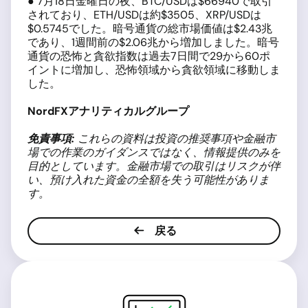
● 7月18日金曜日の夜、BTC/USDは$66940で取引
されており、ETH/USDは約$3505、XRP/USDは
$0.5745でした。暗号通貨の総市場価値は$2.43兆
であり、1週間前の$2.06兆から増加しました。暗号
通貨の恐怖と貪欲指数は過去7日間で29から60ポ
イントに増加し、恐怖領域から貪欲領域に移動しま
した。
NordFX
アナリティカルグループ
免責事項:
これらの資料は投資の推奨事項や金融市
場での作業のガイダンスではなく、情報提供のみを
目的としています。金融市場での取引はリスクが伴
い、預け入れた資金の全額を失う可能性がありま
す。
戻る