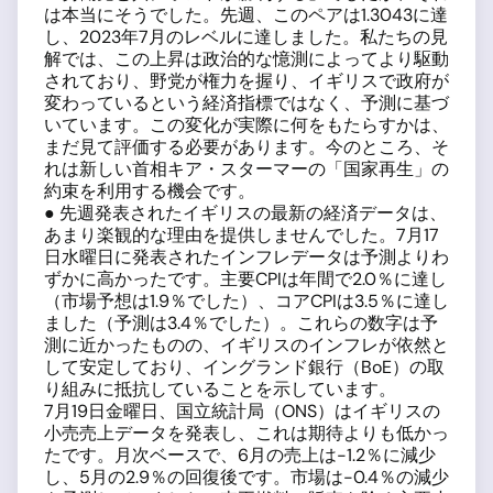
は本当にそうでした。先週、このペアは1.3043に達
し、2023年7月のレベルに達しました。私たちの見
解では、この上昇は政治的な憶測によってより駆動
されており、野党が権力を握り、イギリスで政府が
変わっているという経済指標ではなく、予測に基づ
いています。この変化が実際に何をもたらすかは、
まだ見て評価する必要があります。今のところ、そ
れは新しい首相キア・スターマーの「国家再生」の
約束を利用する機会です。
● 先週発表されたイギリスの最新の経済データは、
あまり楽観的な理由を提供しませんでした。7月17
日水曜日に発表されたインフレデータは予測よりわ
ずかに高かったです。主要CPIは年間で2.0％に達し
（市場予想は1.9％でした）、コアCPIは3.5％に達し
ました（予測は3.4％でした）。これらの数字は予
測に近かったものの、イギリスのインフレが依然と
して安定しており、イングランド銀行（BoE）の取
り組みに抵抗していることを示しています。
7月19日金曜日、国立統計局（ONS）はイギリスの
小売売上データを発表し、これは期待よりも低かっ
たです。月次ベースで、6月の売上は-1.2％に減少
し、5月の2.9％の回復後です。市場は-0.4％の減少