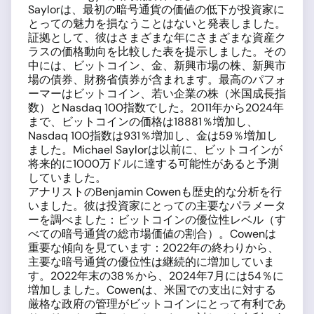
Saylorは、最初の暗号通貨の価値の低下が投資家に
とっての魅力を損なうことはないと発表しました。
証拠として、彼はさまざまな年にさまざまな資産ク
ラスの価格動向を比較した表を提示しました。その
中には、ビットコイン、金、新興市場の株、新興市
場の債券、財務省債券が含まれます。最高のパフォ
ーマーはビットコイン、若い企業の株（米国成長指
数）とNasdaq 100指数でした。2011年から2024年
まで、ビットコインの価格は18881％増加し、
Nasdaq 100指数は931％増加し、金は59％増加し
ました。Michael Saylorは以前に、ビットコインが
将来的に1000万ドルに達する可能性があると予測
していました。
アナリストのBenjamin Cowenも歴史的な分析を行
いました。彼は投資家にとっての主要なパラメータ
ーを調べました：ビットコインの優位性レベル（す
べての暗号通貨の総市場価値の割合）。Cowenは
重要な傾向を見ています：2022年の終わりから、
主要な暗号通貨の優位性は継続的に増加していま
す。2022年末の38％から、2024年7月には54％に
増加しました。Cowenは、米国での支出に対する
厳格な政府の管理がビットコインにとって有利であ