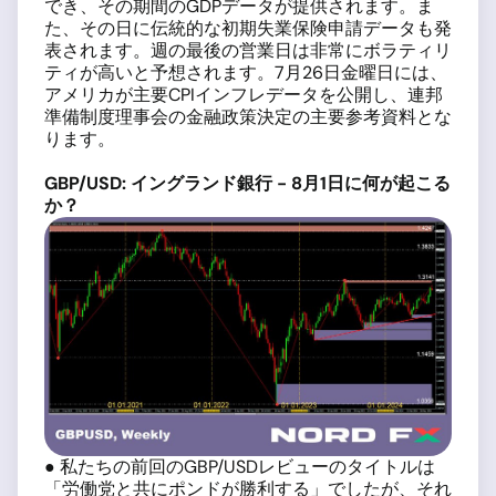
でき、その期間のGDPデータが提供されます。ま
た、その日に伝統的な初期失業保険申請データも発
表されます。週の最後の営業日は非常にボラティリ
ティが高いと予想されます。7月26日金曜日には、
アメリカが主要CPIインフレデータを公開し、連邦
準備制度理事会の金融政策決定の主要参考資料とな
ります。
GBP/USD:
イングランド銀行 - 8
月1
日に何が起こる
か？
● 私たちの前回のGBP/USDレビューのタイトルは
「労働党と共にポンドが勝利する」でしたが、それ