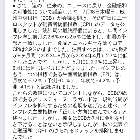
● さて、週の「従来の」ニュースに戻り、金融緩和
の可能性について議論します。7月18日木曜日、欧
州中央銀行（ECB）が会議を開き、その前日にユー
ロスタットが消費者物価指数（CPI）のデータを公
開しました。統計局の最終評価によると、年間イン
フレ率は前月の2.6％から2.5％に低下し、市場の予
想と一致しました。食品とエネルギーを除くコア
CPIは2.9％のままでした。注目すべきは、この指標
が9ヶ月間（2023年8月から2024年4月）2.7％に低
下したことです。しかし、5月には2.9％に上昇し、
6月には同じレベルにとどまりました。インフレの
もう一つの指標である生産者物価指数（PPI）は、
月次で-0.2％（予測-0.1％）、年次で-4.2％（予
測-4.1％）と記録されました。
これらの数値についてコメントしながら、ECBの総
裁であるクリスティーヌ・ラガルドは、規制当局が
インフレを抑制するための進展を遂げたと述べ、イ
ンフレの主要指標が「正しい方向に進んでいる」と
述べました。しかし、彼女はECBが7月に金利を引
き下げることはないと示唆しましたが、秋の会議で
金融緩和（QE）のさらなるステップを排除しませ
んでした。