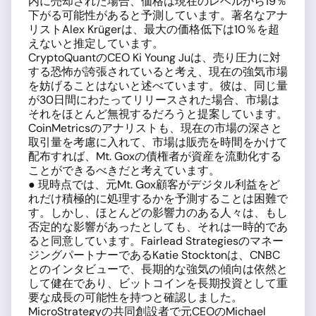
内に売却された場合、価格は現在のレベルから19％
下がる可能性があると予測しています。著名なアナ
リストAlex Krügerは、最大の価格低下は10％を超
えないと推定しています。
CryptoQuantのCEO Ki Young Juは、売り圧力に対
する恐怖が誇張されていると考え、現在の強気市場
を妨げることはないと述べています。彼は、同じ量
が30日間にわたってリリースされた場合、市場は
それをほとんど無視するだろうと提案しています。
CoinMetricsのアナリストも、現在の市場の深さと
取引量を考慮に入れて、市場は販売を時間をかけて
配布すれば、Mt. Goxの債権者が資産を流動化する
ことができるべきだと考えています。
● 現時点では、元Mt. Gox顧客がデジタル利益をど
れだけ積極的に処理するかを予測することは困難で
す。しかし、ほとんどの影響力のある人々は、もし
否定的な影響があったとしても、それは一時的であ
ると同意しています。Fairlead Strategiesのマネー
ジングパートナーであるKatie Stocktonは、CNBC
とのインタビューで、長期的な強気の傾向は依然と
して健在であり、ビットコインを長期投資として重
要な成長の可能性を持つと確認しました。
MicroStrategyの共同創設者で元CEOのMichael