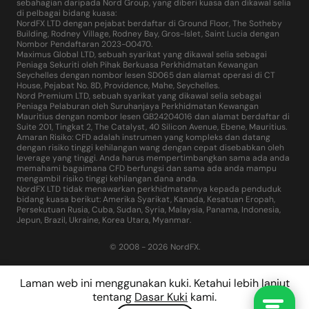
sebahagian daripada Nord Group, yang diberi kuasa dan dikawal selia
di pelbagai bidang kuasa:
NordFX LTD dengan pejabat berdaftar di Ground Floor, The Sotheby
Building, Rodney Village, Rodney Bay, Gros-Islet, Saint Lucia dengan
Nombor Pendaftaran 2023-00470.
Maximus Global LTD, sebuah syarikat yang dikawal selia sebagai
Peniaga Sekuriti oleh Pihak Berkuasa Perkhidmatan Kewangan
Seychelles dengan nombor lesen SD065 dan alamat operasi di CT
House, Pejabat No. 8D, Providence, Mahe, Seychelles.
Nord Premium LTD, sebuah syarikat yang dikawal selia sebagai
Peniaga Pelaburan oleh Suruhanjaya Perkhidmatan Kewangan
Mauritius dengan nombor lesen GB24204016 dan alamat berdaftar di
Suite 201, Tingkat 2, The Catalyst, 40 Silicon Avenue, Ebene, Mauritius.
Amaran Risiko: CFD adalah instrumen yang kompleks dan datang
dengan risiko tinggi kehilangan wang dengan cepat disebabkan oleh
leverage yang tinggi. Anda harus mempertimbangkan sama ada anda
memahami bagaimana CFD berfungsi dan sama ada anda mampu
mengambil risiko tinggi kehilangan dana anda.
NordFX LTD tidak menawarkan perkhidmatannya kepada penduduk
bidang kuasa berikut: Amerika Syarikat, Kanada, Kesatuan Eropah,
Persekutuan Rusia, Cuba, Sudan, Syria, Malaysia, Panama, Indonesia,
Jepun, Brazil, Ukraine, Korea Utara, Myanmar.
© 2008 - 2026 NordFX.
Laman web ini menggunakan kuki. Ketahui lebih lanjut
tentang
Dasar Kuki
kami.