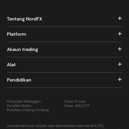
Tentang NordFX
Platform
Akaun trading
Alat
Pendidikan
Perjanjian Pelanggan
Dasar Privasi
Penafian Risiko
Dasar AML/CTF
Penafian Undang-Undang
www.NordFX.com dimiliki dan dikendalikan oleh NordFX LTD,