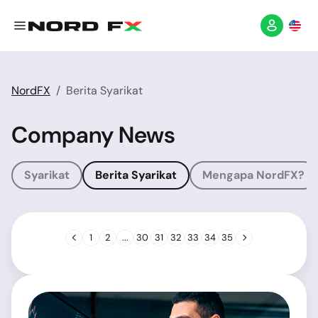
NordFX
Berita Syarikat
Company News
Syarikat
Berita Syarikat
Mengapa NordFX?
1
2
...
30
31
32
33
34
35