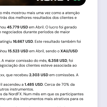
e o mês mostrou mais uma vez como a atenção
trás dos melhores resultados dos clientes e
nhou
45.779 USD
em Abril. O lucro foi gerado
e negociados durante períodos de maior
 atingiu
16.667 USD
. Este resultado também foi
anhou
15.523 USD
em Abril, sendo o
XAU/USD
X. A maior comissão do mês,
6.358 USD
, foi
negociação dos clientes esteve associada ao
5xxx, que recebeu
2.303 USD
em comissões. A
bril ascendeu a
1.485 USD
. Cerca de 70% da
utros instrumentos.
ros da NordFX. Num mês em que os participantes
mo um dos instrumentos mais atrativos para os