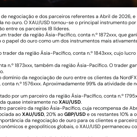
e negociação e dos parceiros referentes a Abril de 2026, 
 no ouro. O XAU/USD tornou-se o principal instrumento por 
 entre os parceiros IB líderes.
um trader da região Ásia-Pacífico, conta n.º 1872xxx, que ga
o o papel do ouro como um dos instrumentos mais ativament
 trader da região Ásia-Pacífico, conta n.º 1843xxx, cujo lucro
onta n.º 1873xxx, também da região Ásia-Pacífico. O trader g
o.
 o domínio da negociação de ouro entre os clientes da NordF
a, conta n.º 1576xxx. Aproximadamente 99% da atividade de 
stado por um parceiro da região Ásia-Pacífico, conta n.º 179
ada quase inteiramente no
XAU/USD
.
outro parceiro da região Ásia-Pacífico, cuja recompensa de A
sociada ao
XAU/USD
, 20% ao
GBP/USD
e os restantes 10% a o
importância da negociação de ouro para os clientes e parcei
onómicos e geopolíticos globais, o XAU/USD permaneceu co