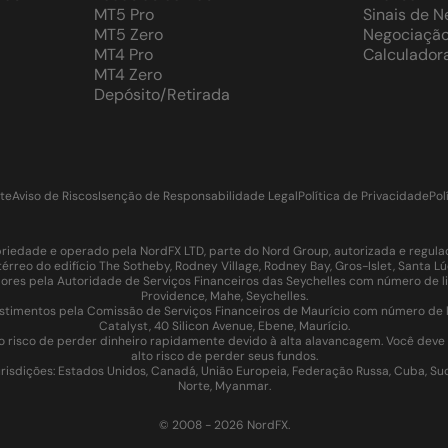
MT5 Pro
Sinais de 
MT5 Zero
Negociação
MT4 Pro
Calculador
MT4 Zero
Depósito/Retirada
te
Aviso de Riscos
Isenção de Responsabilidade Legal
Política de Privacidade
Pol
iedade e operado pela NordFX LTD, parte do Nord Group, autorizada e regulada
térreo do edifício The Sotheby, Rodney Village, Rodney Bay, Gros-Islet, Santa 
es pela Autoridade de Serviços Financeiros das Seychelles com número de li
Providence, Mahe, Seychelles.
imentos pela Comissão de Serviços Financeiros de Maurício com número de lic
Catalyst, 40 Silicon Avenue, Ebene, Maurício.
o risco de perder dinheiro rapidamente devido à alta alavancagem. Você dev
alto risco de perder seus fundos.
isdições: Estados Unidos, Canadá, União Europeia, Federação Russa, Cuba, Sudão
Norte, Myanmar.
© 2008 - 2026 NordFX.