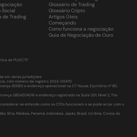
Negociação
Glossário de Trading
 Social
Glossário Cripto
a de Trading
Artigos Úteis
Começando
Como funciona a negociação
Guia de Negociação de Ouro
ítica de PLD/CTF
 em várias jurisdições:
Lúcia, com número de registro 2023-00470.
cença SD065 e endereço operacional na CT House, Escritório nº 8D,
ença GB24204016 e endereço registrado na Suite 201, Nível 2, The
e considerar se entende como os CFDs funcionam e se pode arcar com o
, Síria, Malásia, Panamá, Indonésia, Japão, Brasil, Ucrânia, Coreia do