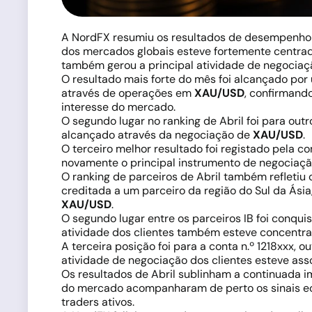
A NordFX resumiu os resultados de desempenho d
dos mercados globais esteve fortemente centrada
também gerou a principal atividade de negociação
O resultado mais forte do mês foi alcançado por 
através de operações em
XAU/USD
, confirmand
interesse do mercado.
O segundo lugar no ranking de Abril foi para outro
alcançado através da negociação de
XAU/USD
.
O terceiro melhor resultado foi registado pela c
novamente o principal instrumento de negociaçã
O ranking de parceiros de Abril também refletiu
creditada a um parceiro da região do Sul da Ási
XAU/USD
.
O segundo lugar entre os parceiros IB foi conqui
atividade dos clientes também esteve concentr
A terceira posição foi para a conta n.º 1218xxx, 
atividade de negociação dos clientes esteve as
Os resultados de Abril sublinham a continuada 
do mercado acompanharam de perto os sinais ec
traders ativos.