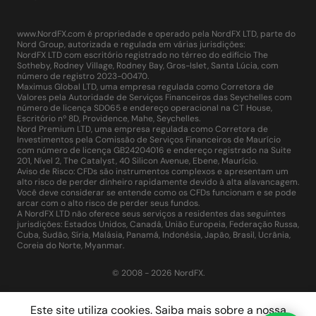
www.NordFX.com é propriedade e operado pela NordFX LTD, parte do
Nord Group, autorizada e regulada em várias jurisdições:
NordFX LTD com escritório registrado no térreo do edifício The
Sotheby, Rodney Village, Rodney Bay, Gros-Islet, Santa Lúcia, com
número de registro 2023-00470.
Maximus Global LTD, uma empresa regulada como Corretora de
Valores pela Autoridade de Serviços Financeiros das Seychelles com
número de licença SD065 e endereço operacional na CT House,
Escritório nº 8D, Providence, Mahe, Seychelles.
Nord Premium LTD, uma empresa regulada como Corretora de
Investimentos pela Comissão de Serviços Financeiros de Maurício
com número de licença GB24204016 e endereço registrado na Suite
201, Nível 2, The Catalyst, 40 Silicon Avenue, Ebene, Maurício.
Aviso de Risco: CFDs são instrumentos complexos e apresentam um
alto risco de perder dinheiro rapidamente devido à alta alavancagem.
Você deve considerar se entende como os CFDs funcionam e se pode
arcar com o alto risco de perder seus fundos.
A NordFX LTD não oferece seus serviços a residentes das seguintes
jurisdições: Estados Unidos, Canadá, União Europeia, Federação Russa,
Cuba, Sudão, Síria, Malásia, Panamá, Indonésia, Japão, Brasil, Ucrânia,
Coreia do Norte, Myanmar.
© 2008 - 2026 NordFX.
Este site utiliza cookies. Saiba mais sobre a nossa